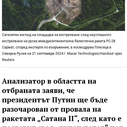
Сателитен изглед на площадка за изстрелване след неуспешното
изстрелване на руска междуконтинентална балистична ракета РС-28
Сармат, според експерти по въоръжение, в космодрума Плесецк в
Северна Русия на 21 септември 2024 г. Maxar Technologies/Handout чрез
Reuters
Анализатор в областта на
отбраната заяви, че
президентът Путин ще бъде
разочарован от провала на
ракетата „Сатана II“, след като е