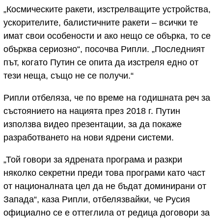
„Космическите ракети, изстрелващите устройства,
ускорителите, балистичните ракети – всички те
имат свои особености и ако нещо се обърка, то се
обърква сериозно“, посочва Рипли. „Последният
път, когато Путин се опита да изстреля едно от
тези неща, също не се получи.“
Рипли отбеляза, че по време на годишната реч за
състоянието на нацията през 2018 г. Путин
използва видео презентации, за да покаже
разработването на нови ядрени системи.
„Той говори за ядрената програма и разкри
няколко секретни преди това програми като част
от националната цел да не бъдат доминирани от
Запада“, каза Рипли, отбелязвайки, че Русия
официално се е оттеглила от редица договори за