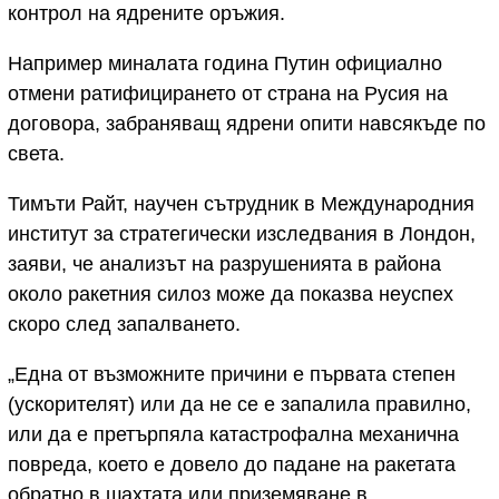
контрол на ядрените оръжия.
Например миналата година Путин официално
отмени ратифицирането от страна на Русия на
договора, забраняващ ядрени опити навсякъде по
света.
Тимъти Райт, научен сътрудник в Международния
институт за стратегически изследвания в Лондон,
заяви, че анализът на разрушенията в района
около ракетния силоз може да показва неуспех
скоро след запалването.
„Една от възможните причини е първата степен
(ускорителят) или да не се е запалила правилно,
или да е претърпяла катастрофална механична
повреда, което е довело до падане на ракетата
обратно в шахтата или приземяване в