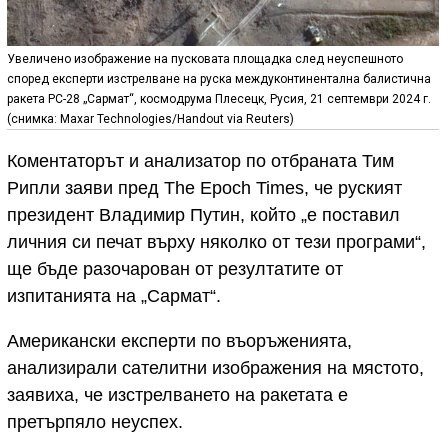
Увеличено изображение на пусковата площадка след неуспешното
според експерти изстрелване на руска междуконтинентална балистична
ракета РС-28 „Сармат“, космодрума Плесецк, Русия, 21 септември 2024 г.
(снимка: Maxar Technologies/Handout via Reuters)
Коментаторът и анализатор по отбраната Тим
Рипли заяви пред The Epoch Times, че руският
президент Владимир Путин, който „е поставил
личния си печат върху няколко от тези програми“,
ще бъде разочарован от резултатите от
изпитанията на „Сармат“.
Американски експерти по въоръженията,
анализирали сателитни изображения на мястото,
заявиха, че изстрелването на ракетата е
претърпяло неуспех.