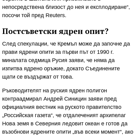
непосредствена близост до нея и експлодиране“,
посочи той пред Reuters.
Постсъветски ядрен опит?
След спекулации, че Кремъл може да започне да
прави ядрени опити за първи път от 1990 г.
миналата седмица Русия заяви, че няма да
изпитва ядрено оръжие, докато Съединените
щати се въздържат от това.
Ръководителят на руския ядрен полигон
контраадмирал Андрей Синицин заяви пред
официалния вестник на руското правителство
„Российская газета“, че отдалеченият архипелаг
Нова земя в Северния ледовит океан е готов да
възобнови ядрените опити „във всеки момент“, ако