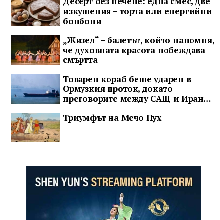
Десерт без печене: една смес, две
изкушения – торта или енергийни
бонбони
„Жизел“ – балетът, който напомня,
че духовната красота побеждава
смъртта
Товарен кораб беше ударен в
Ормузкия проток, докато
преговорите между САЩ и Иран
останаха в безизходица
Триумфът на Мечо Пух