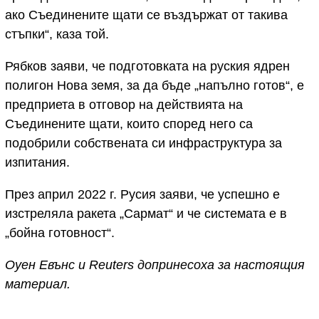
ако Съединените щати се въздържат от такива
стъпки“, каза той.
Рябков заяви, че подготовката на руския ядрен
полигон Нова земя, за да бъде „напълно готов“, е
предприета в отговор на действията на
Съединените щати, които според него са
подобрили собствената си инфраструктура за
изпитания.
През април 2022 г. Русия заяви, че успешно е
изстреляла ракета „Сармат“ и че системата е в
„бойна готовност“.
Оуен Евънс и Reuters допринесоха за настоящия
материал.