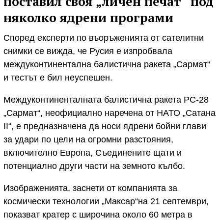
поставил своя „личен печат“ под
няколко ядрени програми
Според експерти по въоръженията от сателитни
снимки се вижда, че Русия е изпробвала
междуконтинентална балистична ракета „Сармат“
и тестът е бил неуспешен.
Междуконтиненталната балистична ракета РС-28
„Сармат“, неофициално наречена от НАТО „Сатана
II“, е предназначена да носи ядрени бойни глави
за удари по цели на огромни разстояния,
включително Европа, Съединените щати и
потенциално други части на земното кълбо.
Изображенията, заснети от компанията за
космически технологии „Максар“на 21 септември,
показват кратер с широчина около 60 метра в