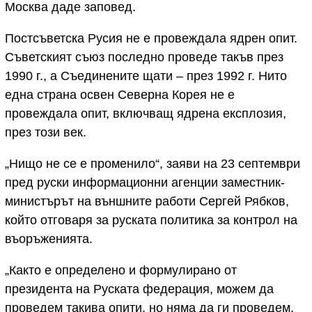
Москва даде заповед.
Постсъветска Русия не е провеждала ядрен опит.
Съветският съюз последно проведе такъв през
1990 г., а Съединените щати – през 1992 г. Нито
една страна освен Северна Корея не е
провеждала опит, включващ ядрена експлозия,
през този век.
„Нищо не се е променило“, заяви на 23 септември
пред руски информационни агенции заместник-
министърът на външните работи Сергей Рябков,
който отговаря за руската политика за контрол на
въоръженията.
„Както е определено и формулирано от
президента на Руската федерация, можем да
проведем такива опити, но няма да ги проведем,