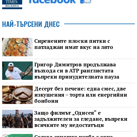
НАЙ-ТЪРСЕНИ ДНЕС
Сиренените плоски питки с
патладжан имат вкус на лято
Григор Димитров продължава
възхода си в ATP ранглистата
въпреки принудителната пауза
Десерт без печене: една смес, две
изкушения – торта или енергийни
бонбони
Защо филмът „Одисея“ е
задължителен за гледане, въпреки
всичките му недостатъци
Селска агнешка чорба с ориз