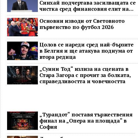
Синхай подчертава засилващата се
чистка сред финансовия елит на
Китай
Основни изводи от Световното
първенство по футбол 2026
Цолов се нареди сред най-бързите
в Белгия и ще атакува подиума от
втора редица
„Суини Тод“ излиза на сцената в
Стара Загора с прочит за болката,
справедливостта и човечността
„Турандот“ поставя тържествения
финал на „Опера на площада“ в
София