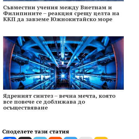
Съвместни учения между Виетнам и
Филипините – реакция срещу целта на
ККП да завземе Южнокитайско море
Ядреният синтез – вечна мечта, която
все повече се доближава до
осъществяване
Споделете тази статия