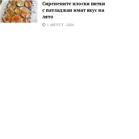
Сиренените плоски питки
с патладжан имат вкус на
лято
1 АВГУСТ , 2026