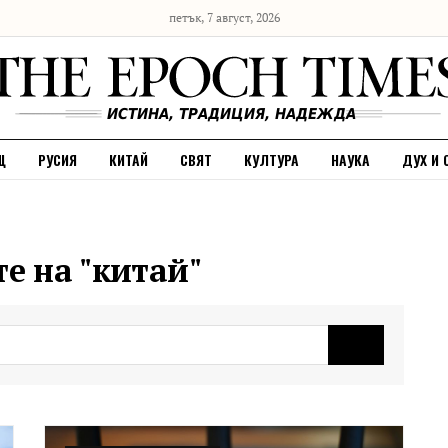
петък, 7 август, 2026
Щ
РУСИЯ
КИТАЙ
СВЯТ
КУЛТУРА
НАУКА
ДУХ И 
те на "китай"