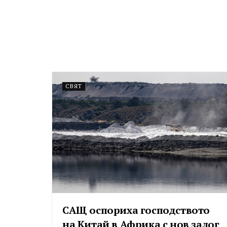
СВЯТ
САЩ оспориха господството
на Китай в Африка с нов залог