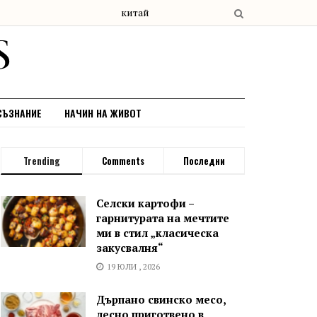
СЪЗНАНИЕ
НАЧИН НА ЖИВОТ
Trending
Comments
Последни
Селски картофи –
гарнитурата на мечтите
ми в стил „класическа
закусвалня“
19 ЮЛИ , 2026
Дърпано свинско месо,
лесно приготвено в