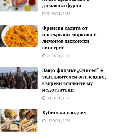
домашна фурна
31 ЮЛИ , 2026
Френска салата от
настъргани моркови с
лимонов дижонски
винегрет
21 ЮЛИ , 2026
Защо филмът „Одисея“ е
задължителен за гледане,
въпреки всичките му
недостатъци
30 ЮЛИ , 2026
Кубински сандвич
15 ЮЛИ , 2026