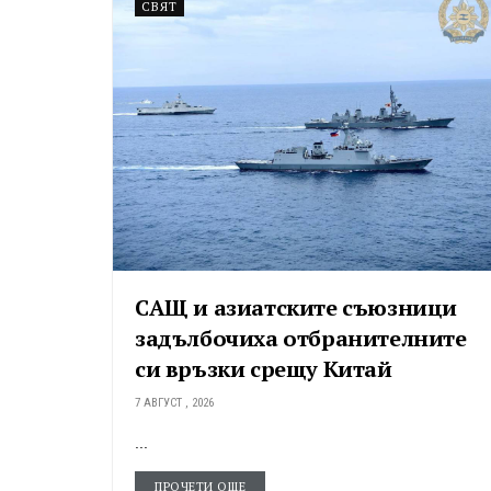
СВЯТ
САЩ и азиатските съюзници
задълбочиха отбранителните
си връзки срещу Китай
7 АВГУСТ , 2026
...
ПРОЧЕТИ ОЩЕ