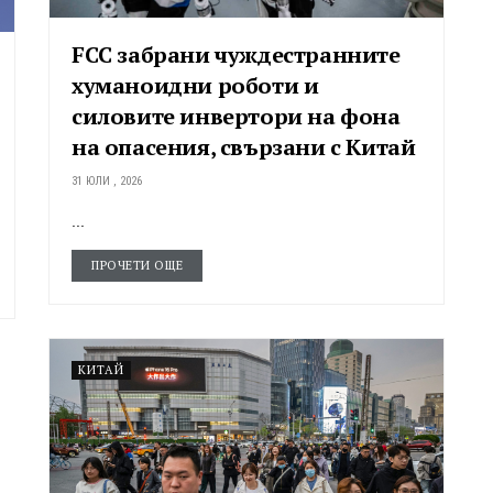
FCC забрани чуждестранните
хуманоидни роботи и
силовите инвертори на фона
на опасения, свързани с Китай
31 ЮЛИ , 2026
...
ПРОЧЕТИ ОЩЕ
КИТАЙ