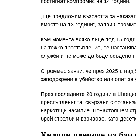
постигнат компромис на 14 години.
„Ще предложим възрастта за наказат
вместо на 13 години“, заяви Стромм
Към момента всяко лице под 15-годи
на тежко престъпление, се настаняв
служби и не може да бъде осъдено н
Строммер заяви, че през 2025 г. над
заподозрени в убийство или опит за 
През последните 20 години в Швеци
престъпленията, свързани с организи
наркотици насилие. Понастоящем ст
брой стрелби и взривове, като десет
Хиляди членове на бан