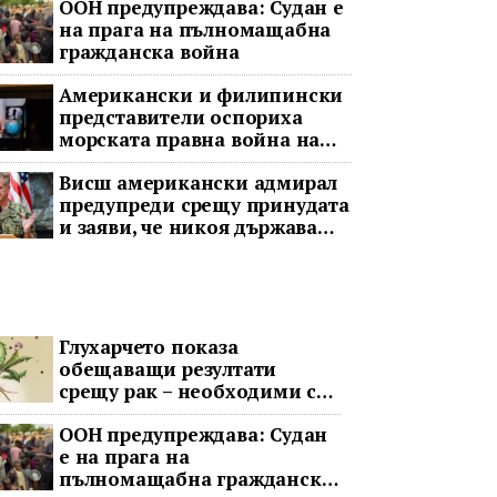
ООН предупреждава: Судан е
на прага на пълномащабна
гражданска война
Американски и филипински
представители оспориха
морската правна война на
Пекин
Висш американски адмирал
предупреди срещу принудата
и заяви, че никоя държава
няма да доминира в Индо-
Тихоокеанския регион
Глухарчето показа
обещаващи резултати
срещу рак – необходими са
изпитания с хора
ООН предупреждава: Судан
е на прага на
пълномащабна гражданска