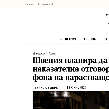
За нас
Пишете ни!
БЪЛГАРИЯ
ЕВРОПА
СА
Начало
Свят
Швеция планира да 
наказателна отговор
фона на нарастващо
от
13 ЮНИ , 2026
КРИС СЪМЪРС