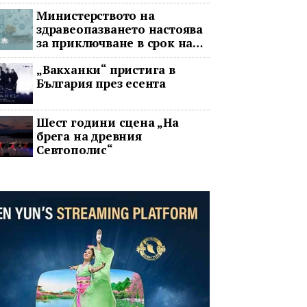
война
Министерството на
здравеопазването настоява
за приключване в срок на
два ключови строителни
„Вакханки“ пристига в
проекта
България през есента
Шест години сцена „На
брега на древния
Севтополис“