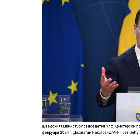
Шведският министър-председател Улф Кристерсон пр
февруари 2024 г. Джонатан Накстранд/AFP чрез Getty