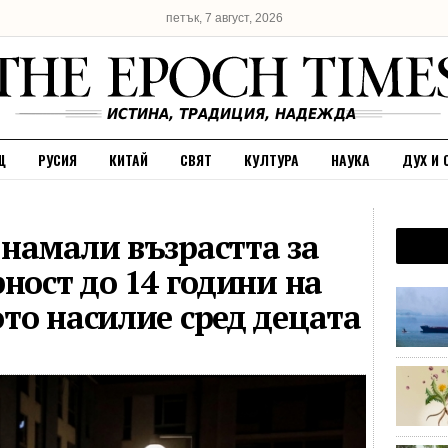
петък, 7 август, 2026
Щ
РУСИЯ
КИТАЙ
СВЯТ
КУЛТУРА
НАУКА
ДУХ И 
намали възрастта за
ност до 14 години на
то насилие сред децата