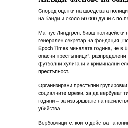
Според оценки на шведската полиция
на банди и около 50 000 души с по-п
Магнус Линдгрен, бивш полицейски н
генерален секретар на фондация „По
Epoch Times миналата година, че в 
опасни престъпници“, разпределени
футболни хулигани и криминални еле
престъпност.
Организирани престъпни групировки 
социалните мрежи, за да вербуват т
години – за извършване на насилств
убийства.
Вербовчиците, които действат анони