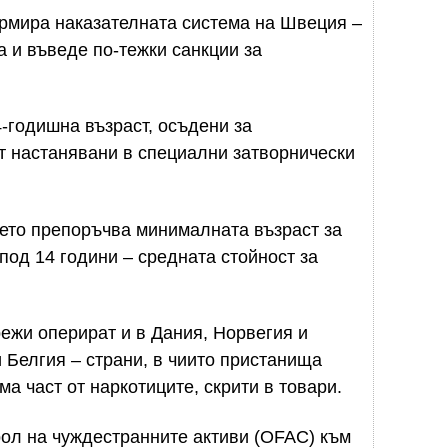
рмира наказателната система на Швеция –
 и въведе по-тежки санкции за
-годишна възраст, осъдени за
т настанявани в специални затворнически
тето препоръчва минималната възраст за
под 14 години – средната стойност за
ежи оперират и в Дания, Норвегия и
Белгия – страни, в чиито пристанища
а част от наркотиците, скрити в товари.
трол на чуждестранните активи (OFAC) към