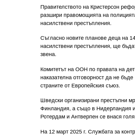
Правителството на Кристерсон рефо
разшири правомощията на полицията
насилствени престъпления.
Съгласно новите планове деца на 14
насилствени престъпления, ще бъда
звена.
Комитетът на ООН по правата на де
наказателна отговорност да не бъде 
страните от Европейския съюз.
Шведски организирани престъпни мр
Финландия, а също в Нидерландия и 
Ротердам и Антверпен се внася голям
На 12 март 2025 г. Службата за кон