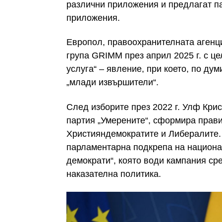
различни приложения и предлагат п
приложения.
Европол, правоохранителната агенц
група GRIMM през април 2025 г. с це
услуга“ – явление, при което, по дум
„млади извършители“.
След изборите през 2022 г. Улф Кри
партия „Умерените“, сформира прави
Християндемократите и Либералите.
парламентарна подкрепа на национа
демократи“, която води кампания ср
наказателна политика.