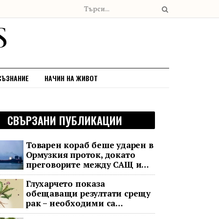
СЪЗНАНИЕ
НАЧИН НА ЖИВОТ
СВЪРЗАНИ ПУБЛИКАЦИИ
Товарен кораб беше ударен в
Ормузкия проток, докато
преговорите между САЩ и
Иран останаха в безизходица
Глухарчето показа
обещаващи резултати срещу
рак – необходими са
изпитания с хора