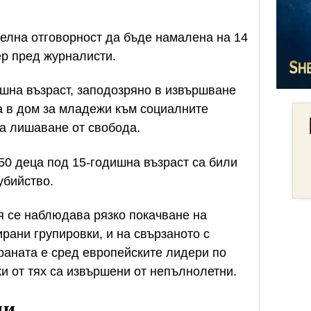
елна отговорност да бъде намалена на 14
ер пред журналисти.
шна възраст, заподозряно в извършване
а в дом за младежи към социалните
а лишаване от свобода.
 50 деца под 15-годишна възраст са били
убийство.
я се наблюдава рязко покачване на
рани групировки, и на свързаното с
раната е сред европейските лидери по
ки от тях са извършени от непълнолетни.
ди