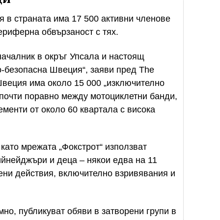
 в страната има 17 500 активни членове
ериферна обвързаност с тях.
ачалник в окръг Упсала и настоящ
-безопасна Швеция“, заяви пред The
Швеция има около 15 000 „изключително
 почти поравно между мотоциклетни банди,
менти от около 60 квартала с висока
като мрежата „Фокстрот“ използват
ийнейджъри и деца – някои едва на 11
ени действия, включително взривявания и
мно, публикуват обяви в затворени групи в