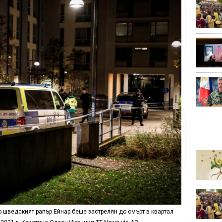
 шведският рапър Ейнар беше застрелян до смърт в квартал