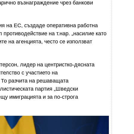
арично възнаграждение чрез банкови
ия на ЕС, създаде оперативна работна
л противодействие на т.нар. „насилие като
ите на агенцията, често се използват
стерсон, лидер на центристко-дясната
телство с участието на
 То разчита на решаващата
листическата партия „Шведски
ещу имиграцията и за по-строга