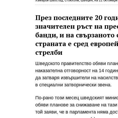
Хамарби Шьостад, Стокхолм, Швеция, на 22 октомври 
През последните 20 го
значителен ръст на пре
банди, и на свързаното
страната е сред европе
стрелби
Шведското правителство обяви план
наказателна отговорност на 14 годин
да затваря извършители на насилств
в специални затворнически звена.
По-рано този месец шведският мини
обяви планове за снижаване на тази 
той заяви, че в парламента няма дос