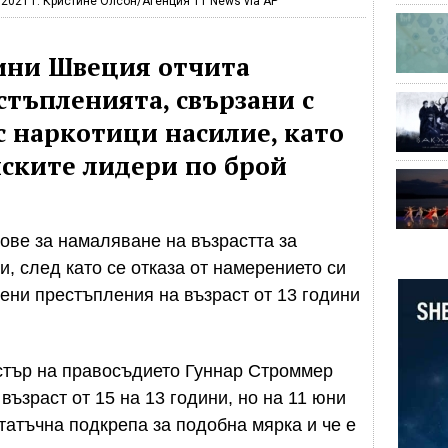
2021 г. Кристине Олсон/Агенция TT News via AP
дини Швеция отчита
стъпленията, свързани с
 с наркотици насилие, като
йските лидери по брой
ове за намаляване на възрастта за
и, след като се отказа от намерението си
ени престъпления на възраст от 13 години
стър на правосъдието Гуннар Строммер
възраст от 15 на 13 години, но на 11 юни
татъчна подкрепа за подобна мярка и че е