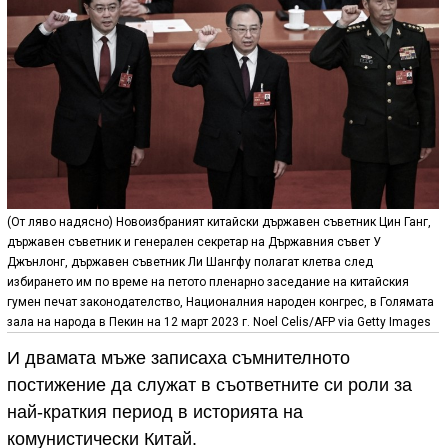
(От ляво надясно) Новоизбраният китайски държавен съветник Цин Ганг,
държавен съветник и генерален секретар на Държавния съвет У
Джънлонг, държавен съветник Ли Шангфу полагат клетва след
избирането им по време на петото пленарно заседание на китайския
гумен печат законодателство, Националния народен конгрес, в Голямата
зала на народа в Пекин на 12 март 2023 г. Noel Celis/AFP via Getty Images
И двамата мъже записаха съмнителното
постижение да служат в съответните си роли за
най-краткия период в историята на
комунистически Китай.