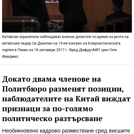
Китайски охранители наблюдават военни делегати по време на речта на
китайския лидер Си Дзинпин на 19-ия конгрес на Комунистическата
партия в Пекин на 18 октомври 2017 г. Фред Дюфур/АФП чрез Гети
Имиджис
Докато двама членове на
Политбюро разменят позиции,
наблюдателите на Китай виждат
признаци за по-голямо
политическо разтърсване
Необикновено кадрово разместване сред висшите