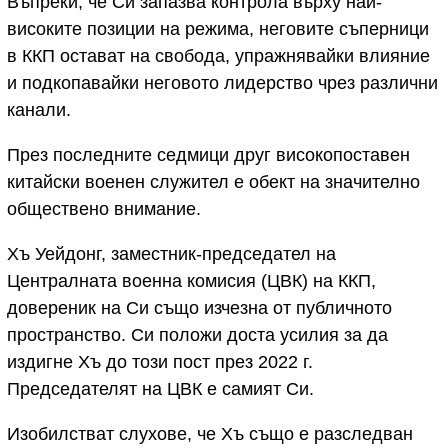
Въпреки, че Си запазва контрола върху най-
високите позиции на режима, неговите съперници
в ККП остават на свобода, упражнявайки влияние
и подкопавайки неговото лидерство чрез различни
канали.
През последните седмици друг високопоставен
китайски военен служител е обект на значително
обществено внимание.
Хъ Уейдонг, заместник-председател на
Централната военна комисия (ЦВК) на ККП,
довереник на Си също изчезна от публичното
пространство. Си положи доста усилия за да
издигне Хъ до този пост през 2022 г.
Председателят на ЦВК е самият Си.
Изобилстват слухове, че Хъ също е разследван