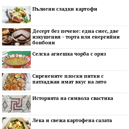
Пълнени сладки картофи
Десерт без печене: една смес, две
изкушения – торта или енергийни
бонбони
Селска агнешка чорба с ориз
Сиренените плоски питки с
патладжан имат вкус на лято
Историята на символа свастика
Лека и свежа картофена салата