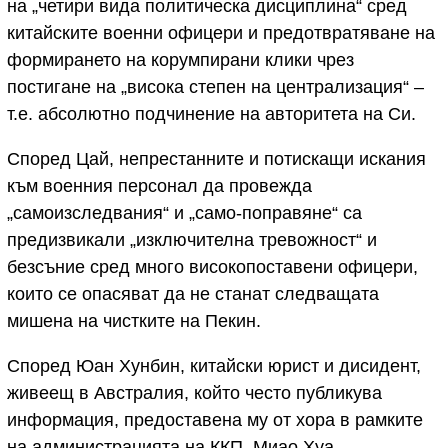
на „четири вида политическа дисциплина“ сред
китайските военни офицери и предотвратяване на
формирането на корумпирани клики чрез
постигане на „висока степен на централизация“ –
т.е. абсолютно подчинение на авторитета на Си.
Според Цай, непрестанните и потискащи искания
към военния персонал да провежда
„самоизследвания“ и „само-поправяне“ са
предизвикали „изключителна тревожност“ и
безсъние сред много високопоставени офицери,
които се опасяват да не станат следващата
мишена на чистките на Пекин.
Според Юан Хунбин, китайски юрист и дисидент,
живеещ в Австралия, който често публикува
информация, предоставена му от хора в рамките
на администрацията на ККП, Миао Хуа,