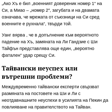
„Ако Хъ е бил „военният довереник номер 1“ на
Си, а Миао – „номер 2″, загубата и на двамата
означава, че мрежата от съюзници на Си сред
военните е рухнала“, твърди той.
Уанг вярва , че в допълнение към вероятното
падение на Хъ, замяната на Ли Гандзие с Ши
Тайфън представлява още един, „вероятно
фатален“ удар срещу Си.
Тайвански неуспех или
вътрешни проблеми?
Междувременно тайвански експерти свързват
размяната на постовете на Ши и Ли с
неотдавнашните неуспехи в усилията на Пекин да
повлияване на правителството на Тайван.