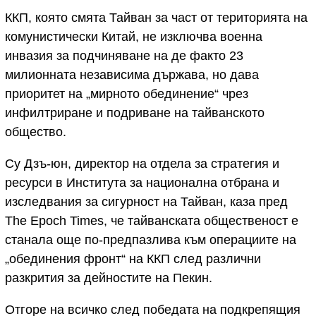
ККП, която смята Тайван за част от територията на
комунистически Китай, не изключва военна
инвазия за подчиняване на де факто 23
милионната независима държава, но дава
приоритет на „мирното обединение“ чрез
инфилтриране и подриване на тайванското
общество.
Су Дзъ-юн, директор на отдела за стратегия и
ресурси в Института за национална отбрана и
изследвания за сигурност на Тайван, каза пред
The Epoch Times, че тайванската общественост е
станала още по-предпазлива към операциите на
„обединения фронт“ на ККП след различни
разкрития за дейностите на Пекин.
Отгоре на всичко след победата на подкрепящия