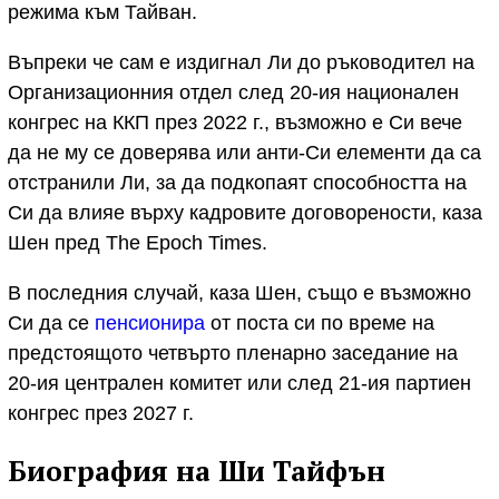
режима към Тайван.
Въпреки че сам е издигнал Ли до ръководител на
Организационния отдел след 20-ия национален
конгрес на ККП през 2022 г., възможно е Си вече
да не му се доверява или анти-Си елементи да са
отстранили Ли, за да подкопаят способността на
Си да влияе върху кадровите договорености, каза
Шен пред The Epoch Times.
В последния случай, каза Шен, също е възможно
Си да се
пенсионира
от поста си по време на
предстоящото четвърто пленарно заседание на
20-ия централен комитет или след 21-ия партиен
конгрес през 2027 г.
Биография на Ши Тайфън