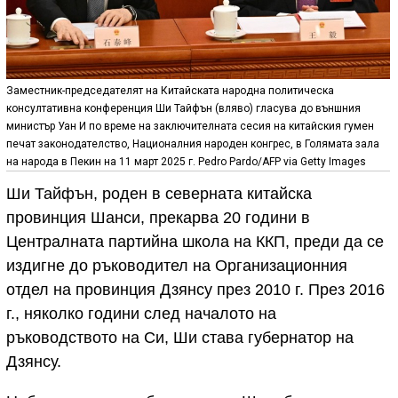
Заместник-председателят на Китайската народна политическа
консултативна конференция Ши Тайфън (вляво) гласува до външния
министър Уан И по време на заключителната сесия на китайския гумен
печат законодателство, Националния народен конгрес, в Голямата зала
на народа в Пекин на 11 март 2025 г. Pedro Pardo/AFP via Getty Images
Ши Тайфън, роден в северната китайска
провинция Шанси, прекарва 20 години в
Централната партийна школа на ККП, преди да се
издигне до ръководител на Организационния
отдел на провинция Дзянсу през 2010 г. През 2016
г., няколко години след началото на
ръководството на Си, Ши става губернатор на
Дзянсу.