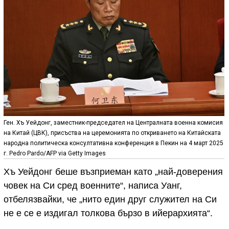
Ген. Хъ Уейдонг, заместник-председател на Централната военна комисия
на Китай (ЦВК), присъства на церемонията по откриването на Китайската
народна политическа консултативна конференция в Пекин на 4 март 2025
г. Pedro Pardo/AFP via Getty Images
Хъ Уейдонг беше възприеман като „най-доверения
човек на Си сред военните“, написа Уанг,
отбелязвайки, че „нито един друг служител на Си
не е се е издигал толкова бързо в ийерархията“.