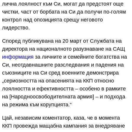
лична лоялност към Си, могат да предстоят още
чистки, част от борбата на Си да получи по-голям
контрол над опозицията срещу неговото
лидерство.
Според публикувана на 20 март от Службата на
директора на националното разузнаване на САЩ
информация
за личните и семейните богатства на
Си, неотдавнашните разследвания и падения на
съюзниците на Си сред военните демонстрира
„сериозността на опасенията на ККП относно
лоялността и ефективността – особено в рамките
на [Народноосвободителната армия] – и подхода
на режима към корупцията.“
Цай, независим коментатор, каза, че в момента
ККП провежда мащабна кампания за внедряване