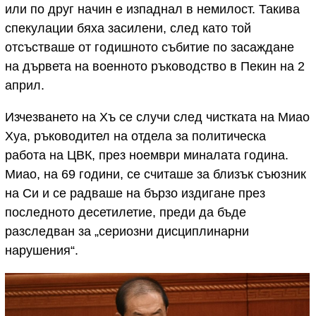
или по друг начин е изпаднал в немилост. Такива
спекулации бяха засилени, след като той
отсъстваше от годишното събитие по засаждане
на дървета на военното ръководство в Пекин на 2
април.
Изчезването на Хъ се случи след чистката на Миао
Хуа, ръководител на отдела за политическа
работа на ЦВК, през ноември миналата година.
Миао, на 69 години, се считаше за близък съюзник
на Си и се радваше на бързо издигане през
последното десетилетие, преди да бъде
разследван за „сериозни дисциплинарни
нарушения“.