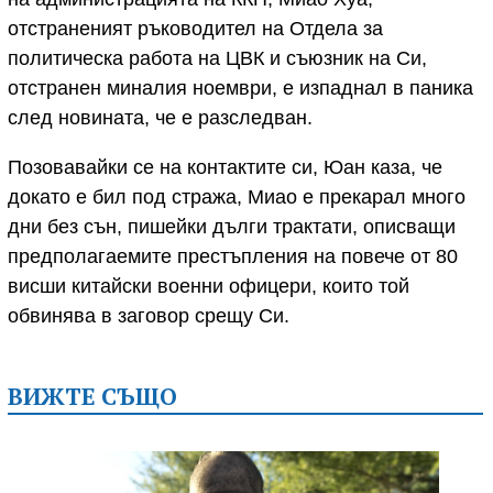
отстраненият ръководител на Отдела за
политическа работа на ЦВК и съюзник на Си,
отстранен миналия ноември, е изпаднал в паника
след новината, че е разследван.
Позовавайки се на контактите си, Юан каза, че
докато е бил под стража, Миао е прекарал много
дни без сън, пишейки дълги трактати, описващи
предполагаемите престъпления на повече от 80
висши китайски военни офицери, които той
обвинява в заговор срещу Си.
ВИЖТЕ СЪЩО