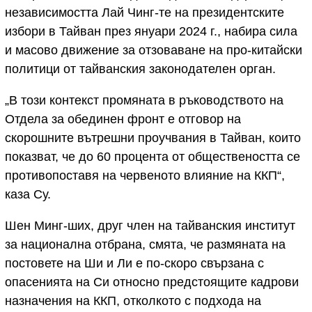
независимостта Лай Чинг-те на президентските
избори в Тайван през януари 2024 г., набира сила
и масово движение за отзоваване на про-китайски
политици от тайванския законодателен орган.
„В този контекст промяната в ръководството на
Отдела за обединен фронт е отговор на
скорошните вътрешни проучвания в Тайван, които
показват, че до 60 процента от обществеността се
противопоставя на червеното влияние на ККП“,
каза Су.
Шен Минг-ших, друг член на тайванския институт
за национална отбрана, смята, че размяната на
постовете на Ши и Ли е по-скоро свързана с
опасенията на Си относно предстоящите кадрови
назначения на ККП, отколкото с подхода на