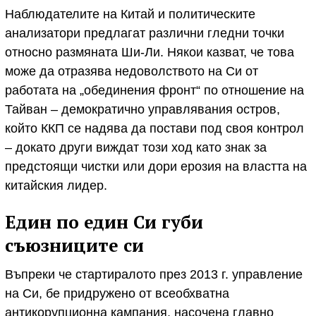
Наблюдателите на Китай и политическите
анализатори предлагат различни гледни точки
относно размяната Ши-Ли. Някои казват, че това
може да отразява недоволството на Си от
работата на „обединения фронт“ по отношение на
Тайван – демократично управлявания остров,
който ККП се надява да постави под своя контрол
– докато други виждат този ход като знак за
предстоящи чистки или дори ерозия на властта на
китайския лидер.
Един по един Си губи
съюзниците си
Въпреки че стартиралото през 2013 г. управление
на Си, бе придружено от всеобхватна
антикорупционна кампания, насочена главно