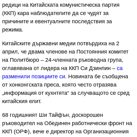
редици на Китайската комунистическа партия
(ККП) кара наблюдателите да се чудят за
причините и евентуалните последствия за
режима.
Китайските държавни медии потвърдиха на 2
април, че двама членове на Постоянния комитет
на Политбюро – 24-членната ръководна група,
оглавявана от лидера на ККП Си Дзинпин –
са
разменили позициите си
. Новината бе съобщена
от хонконгската преса, която често отразява
„информация от кухнтята“ за случващото се сред
китайския елит.
68 годишният Ши Тайфън, доскорошен
ръководител на Обединен работнически фронт на
ККП (ОРФ), вече е директор на Организационния