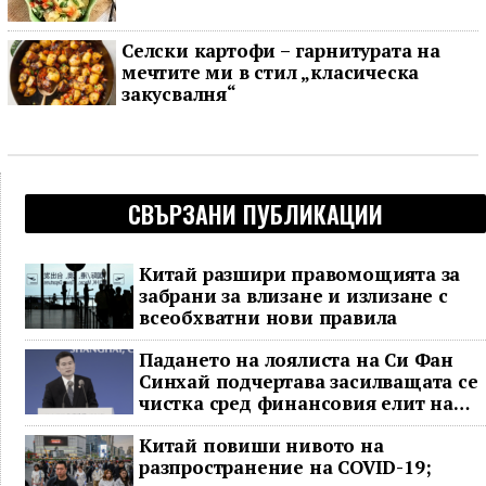
Селски картофи – гарнитурата на
мечтите ми в стил „класическа
закусвалня“
СВЪРЗАНИ ПУБЛИКАЦИИ
Китай разшири правомощията за
забрани за влизане и излизане с
всеобхватни нови правила
Падането на лоялиста на Си Фан
Синхай подчертава засилващата се
чистка сред финансовия елит на
Китай
Китай повиши нивото на
разпространение на COVID-19;