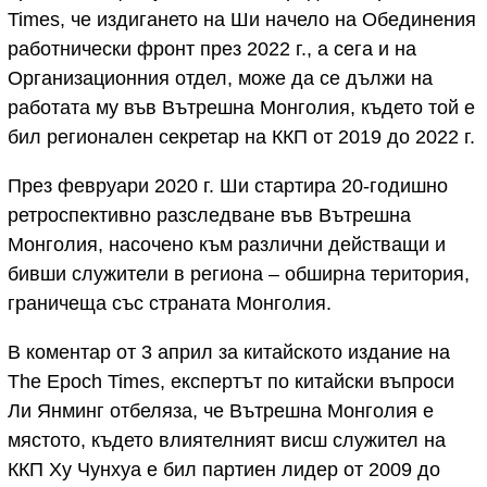
Times, че издигането на Ши начело на Обединения
работнически фронт през 2022 г., а сега и на
Организационния отдел, може да се дължи на
работата му във Вътрешна Монголия, където той е
бил регионален секретар на ККП от 2019 до 2022 г.
През февруари 2020 г. Ши стартира 20-годишно
ретроспективно разследване във Вътрешна
Монголия, насочено към различни действащи и
бивши служители в региона – обширна територия,
граничеща със страната Монголия.
В коментар от 3 април за китайското издание на
The Epoch Times, експертът по китайски въпроси
Ли Янминг отбеляза, че Вътрешна Монголия е
мястото, където влиятелният висш служител на
ККП Ху Чунхуа е бил партиен лидер от 2009 до