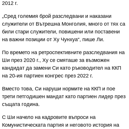
2012 г.
„Сред големия брой разследвани и наказани
служители от Вътрешна Монголия, много от тях са
били стари служители, повишени или поставени
на важни позиции от Ху Чунхуа“, пише Ли.
По времето на ретроспективните разследвания на
Ши през 2020 г., Ху се смяташе за възможен
кандидат да замени Си като ръководител на ККП
на 20-ия партиен конгрес през 2022 г.
Вместо това, Си наруши нормите на ККП и пое
трети петгодишен мандат като партиен лидер през
същата година.
С Ши начело на кадровите въпроси на
Комунистическата партия и неговото история на