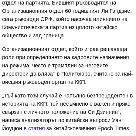
отдел на партията. Бившият ръководител на
Организационния отдел 60 годишният Ли Гандзие,
сега ръководи ОРФ, който насочва влиянието на
Комунистическата партия из цялото китайско
общество и зад граница.
Организационният отдел, който играе решаваща
роля при определянето на кадровите назначения
на режима, често е трамплин за неговите
директори да влязат в Политбюро, считано за най-
висшия ръководен орган на ККП.
„Тъй като този случай е напълно безпрецедентен в
историята на ККП, той несъмнено е важен и пряко
свързан с личното положение на Си Дзинпин“,
написа анализаторът по китайски въпроси Уанг
Йоуцюн
в статия
за китайскоезичния Epoch Times.