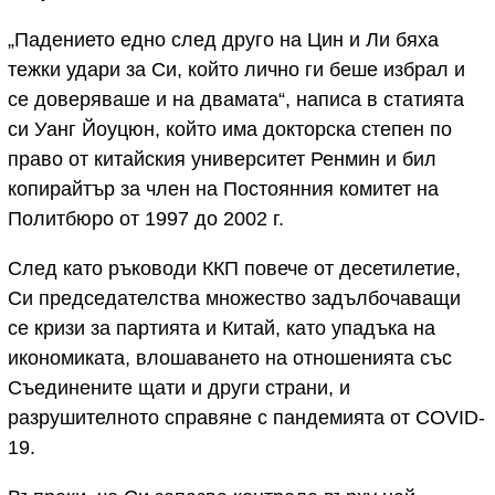
„Падението едно след друго на Цин и Ли бяха
тежки удари за Си, който лично ги беше избрал и
се доверяваше и на двамата“, написа в статията
си Уанг Йоуцюн, който има докторска степен по
право от китайския университет Ренмин и бил
копирайтър за член на Постоянния комитет на
Политбюро от 1997 до 2002 г.
След като ръководи ККП повече от десетилетие,
Си председателства множество задълбочаващи
се кризи за партията и Китай, като упадъка на
икономиката, влошаването на отношенията със
Съединените щати и други страни, и
разрушителното справяне с пандемията от COVID-
19.