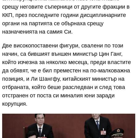
срещу неговите съперници от другите фракции в
ККП, през последните години дисциплинарните
органи на партията се обърнаха срещу
назначенията на самия Си.
Две високопоставени фигури, свалени по този
начин, са бившият външен министър Цин Ганг,
който изчезна за няколко месеца, преди властите
да обявят, че е бил преместен на по-малковажна
позиция, и Ли Шангфу, китайският министър на
отбраната, който беше разследван и след това
отстранен от поста си миналия юни заради
корупция.