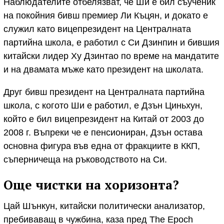
Наблюдателите отбелязват, че Ши е бил съученик
на покойния бивш премиер Ли Къцян, и докато е
служил като вицепрезидент на Централната
партийна школа, е работил с Си Дзинпин и бившия
китайски лидер Ху Дзинтао по време на мандатите
и на двамата мъже като президент на школата.
Друг бивш президент на Централната партийна
школа, с когото Ши е работил, е Дзън Циньхун,
който е бил вицепрезидент на Китай от 2003 до
2008 г. Въпреки че е пенсиониран, Дзън остава
основна фигура във една от фракциите в ККП,
съперничеща на ръководството на Си.
Още чистки на хоризонта?
Цай Шънкун, китайски политически анализатор,
пребиваващ в чужбина, каза пред The Epoch