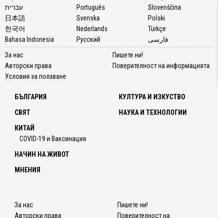
עברית
Português
Slovenščina
日本語
Svenska
Polski
한국어
Nederlands
Türkçe
Bahasa Indonesia
Русский
فارسی
За нас
Пишете ни!
Авторски права
Поверителност на информацията
Условия за ползване
БЪЛГАРИЯ
КУЛТУРА И ИЗКУСТВО
СВЯТ
НАУКА И ТЕХНОЛОГИИ
КИТАЙ
COVID-19 и Ваксинация
НАЧИН НА ЖИВОТ
МНЕНИЯ
За нас
Пишете ни!
Авторски права
Поверителност на