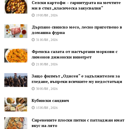
Селски картофи – гарнитурата на мечтите
ми в стил „класическа закусвалня“
19 ЮЛИ , 2026
Дърпано свинско месо, лесно приготвено в
домашна фурна
31 ЮЛИ , 2026
Френска салата от настъргани моркови с
лимонов дижонски винегрет
21 ЮЛИ , 2026
Защо филмът „Одисея“ е задължителен за
гледане, въпреки всичките му недостатъци
30 ЮЛИ , 2026
Кубински сандвич
15 ЮЛИ , 2026
Сиренените плоски питки с патладжан имат
вкус на лято