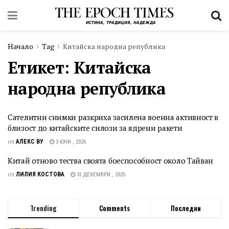
Начало
Tag
Китайска народна република
Етикет:
Китайска
народна република
Сателитни снимки разкриха засилена военна активност в
близост до китайските силози за ядрени ракети
от
АЛЕКС ВУ
3 ЮНИ , 2026
Китай отново тества своята боеспособност около Тайван
от
ЛИЛИЯ КОСТОВА
31 ДЕКЕМВРИ , 2025
Trending
Comments
Последни