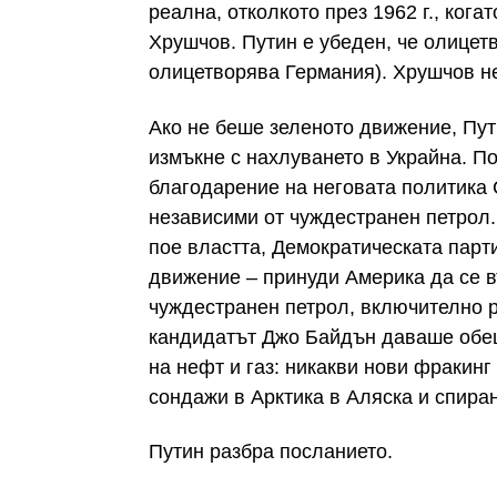
реална, отколкото през 1962 г., ког
Хрушчов. Путин е убеден, че олицетв
олицетворява Германия). Хрушчов н
Ако не беше зеленото движение, Пут
измъкне с нахлуването в Украйна. П
благодарение на неговата политика 
независими от чуждестранен петрол.
пое властта, Демократическата парт
движение – принуди Америка да се в
чуждестранен петрол, включително р
кандидатът Джо Байдън даваше обе
на нефт и газ: никакви нови фракинг
сондажи в Арктика в Аляска и спира
Путин разбра посланието.