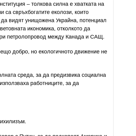
институция – толкова силна е хватката на
и са свръхбогатите еколози, които
т да видят унищожена Украйна, потенциал
ветовната икономика, отколкото да
ори петролопровод между Канада и САЩ.
нещо добро, но екологичното движение не
лната среда, за да предизвика социална
използваха работниците, за да
нихилизъм.