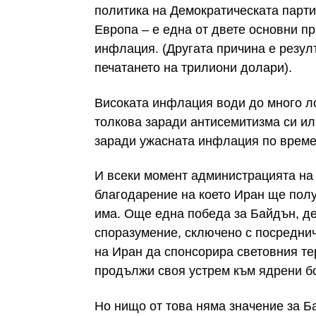
политика на Демократическата парти
Европа – е една от двете основни п
инфлация. (Другата причина е резулт
печатането на трилиони долари).
Високата инфлация води до много л
толкова заради антисемитизма си ил
заради ужасната инфлация по време
И всеки момент администрацията на
благодарение на което Иран ще полу
има. Още една победа за Байдън, д
споразумение, сключено с посреднич
на Иран да спонсорира световния те
продължи своя устрем към ядрени б
Но нищо от това няма значение за Б