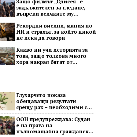
Защо филмът „Одисея“ е
задължителен за гледане,
въпреки всичките му
недостатъци
Рекордни висини, мания по
ИИ и страхът, за който никой
не иска да говори
Какво ни учи историята за
това, защо толкова много
хора накрая бягат от
социализма
Глухарчето показа
обещаващи резултати
срещу рак – необходими са
изпитания с хора
ООН предупреждава: Судан
е на прага на
пълномащабна гражданска