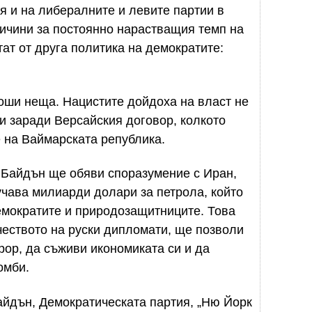
я и на либералните и левите партии в
ричини за постоянно нарастващия темп на
ат от друга политика на демократите:
оши неща. Нацистите дойдоха на власт не
и заради Версайския договор, колкото
 на Ваймарската република.
 Байдън ще обяви споразумение с Иран,
чава милиарди долари за петрола, който
емократите и природозащитниците. Това
еството на руски дипломати, ще позволи
рор, да съживи икономиката си и да
омби.
айдън, Демократическата партия, „Ню Йорк