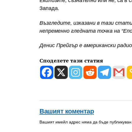
Еколозите, съзнателно или не, са в 
Запада.
Възгледите, изказани в тази стати
непременно гледната точка на “Епо
Денис Прейгър е американски ради
Споделете тази статия
Вашият коментар
Вашият имейл адрес няма да бъде публикуван