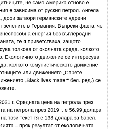
итниците, не само Америка отново е
ния е зависима от руския петрол. Ангела
, дори затвори германските ядрени
т зелените в Германия. Въпреки факта, че
изнеспособна енергия без въглеродни
аната, те я приветстваха, защото
сува толкова от околната среда, колкото
о. Екологичното движение се интересува
еда, колкото комунистическото движение
отниците или движението „Спрете
жението „Black lives matter“ бел. ред.) се
ожите.
2021 г. Средната цена на петрола през
ата на петрола през 2019 г. е 56,99 долара
на този текст тя е 138 долара за барел.
гията – пряк резултат от екологичната