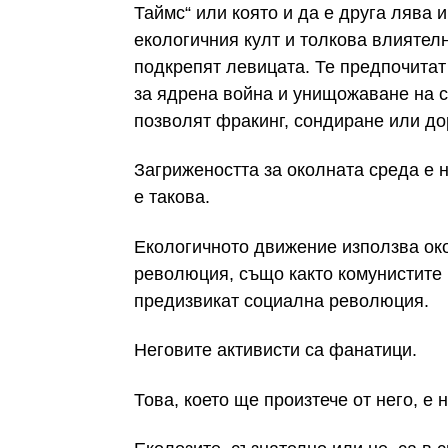
Таймс“ или която и да е друга лява 
екологичния култ и толкова влиятелн
подкрепят левицата. Те предпочита
за ядрена война и унищожаване на с
позволят фракинг, сондиране или д
Загрижеността за околната среда е 
е такова.
Екологичното движение използва око
революция, също както комунистите 
предизвикат социална революция.
Неговите активисти са фанатици.
Това, което ще произтече от него, е 