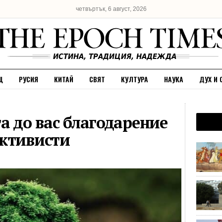
четвъртък, 6 август, 2026
Щ
РУСИЯ
КИТАЙ
СВЯТ
КУЛТУРА
НАУКА
ДУХ И 
а до вас благодарение
активисти