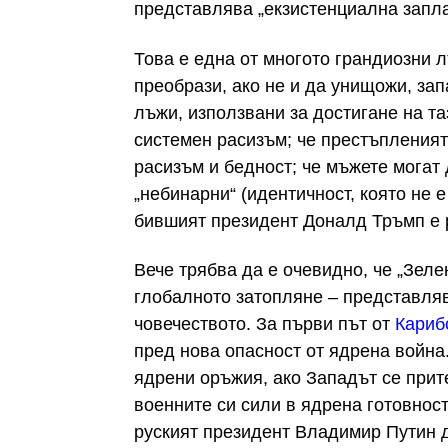
представлява „екзистенциална запла
Това е една от многото грандиозни л
преобрази, ако не и да унищожи, за
лъжи, използвани за достигане на та
системен расизъм; че престъпленият
расизъм и бедност; че мъжете могат
„небинарни“ (идентичност, която не е 
бившият президент Доналд Тръмп е 
Вече трябва да е очевидно, че „Зеле
глобалното затопляне – представляв
човечеството. За първи път от
Карибс
пред нова опасност от ядрена война
ядрени оръжия, ако Западът се прит
военните си сили в ядрена готовност
руският президент Владимир Путин д