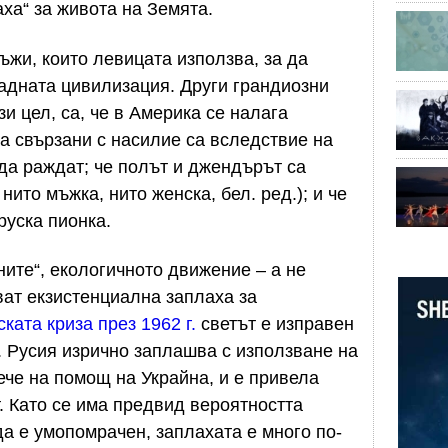
ха“ за живота на Земята.
ъжи, които левицата използва, за да
падната цивилизация. Други грандиозни
зи цел, са, че в Америка се налага
а свързани с насилие са вследствие на
 да раждат; че полът и джендърът са
нито мъжка, нито женска, бел. ред.); и че
руска пионка.
ните“, екологичното движение – а не
ат екзистенциална заплаха за
ката криза през 1962 г.
светът е изправен
. Русия изрично заплашва с използване на
ече на помощ на Украйна, и е привела
. Като се има предвид вероятността
а е умопомрачен, заплахата е много по-