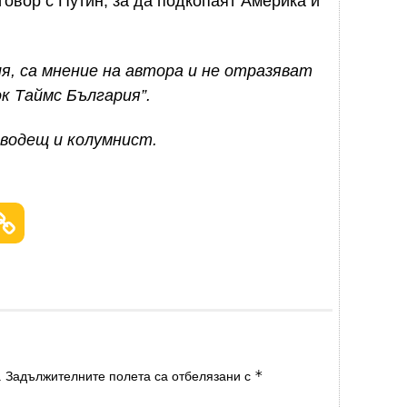
сговор с Путин, за да подкопаят Америка и
я, са мнение на автора и не отразяват
к Таймс България”.
оводещ и колумнист.
*
.
Задължителните полета са отбелязани с