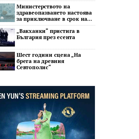
война
Министерството на
здравеопазването настоява
за приключване в срок на
два ключови строителни
„Вакханки“ пристига в
проекта
България през есента
Шест години сцена „На
брега на древния
Севтополис“