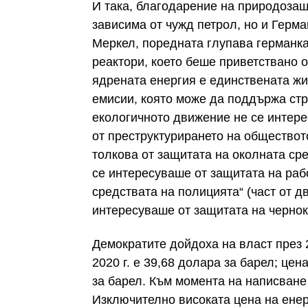
И така, благодарение на природозащ
зависима от чужд петрол, но и Герма
Меркел, поредната глупава германка
реактори, което беше приветствано о
ядрената енергия е единствената ж
емисии, която може да поддържа стр
екологичното движение не се интере
от преструктурирането на обществот
толкова от защитата на околната ср
се интересуваше от защитата на раб
средствата на полицията“ (част от дви
интересуваше от защитата на чернок
Демократите дойдоха на власт през 
2020 г. е 39,68 долара за барел; цен
за барел. Към момента на написване 
Изключително високата цена на енер