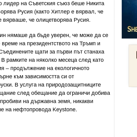
ато лидер на Съветския съюз беше Никита
орява Русия (както Хитлер е вярвал, че
е вярваше, че олицетворява Русия.
ин нямаше да бъде уверен, че може да се
о време на президентството на Тръмп и
Съединените щати за първи път станаха
 В рамките на няколко месеца след като
ия – продължение на екологичното
ърне към зависимостта си от
уски. В услуга на природозащитниците
щание след обещание да ограничи добива
 пробиви на държавна земя, никакви
не на нефтопровода Keystone.