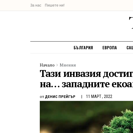
За нас
Пишете ни!
БЪЛГАРИЯ
ЕВРОПА
СА
Начало
Мнения
Тази инвазия достиг
на… западните еко
от
11 МАРТ , 2022
ДЕНИС ПРЕЙГЪР