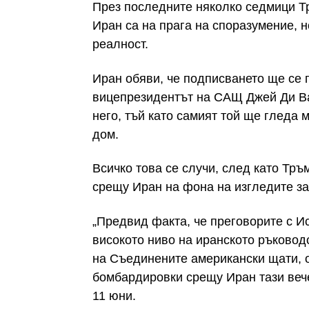
През последните няколко седмици Т
Иран са на прага на споразумение, 
реалност.
Иран обяви, че подписването ще се 
вицепрезидентът на САЩ Джей Ди Ва
него, тъй като самият той ще гледа 
дом.
Всичко това се случи, след като Тр
срещу Иран на фона на изгледите за
„Предвид факта, че преговорите с И
високото ниво на иранското ръководс
на Съединените американски щати, 
бомбардировки срещу Иран тази вечер
11 юни.