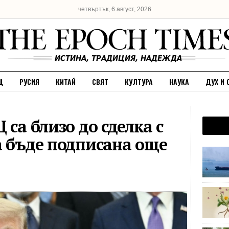
четвъртък, 6 август, 2026
Щ
РУСИЯ
КИТАЙ
СВЯТ
КУЛТУРА
НАУКА
ДУХ И 
 са близо до сделка с
а бъде подписана още