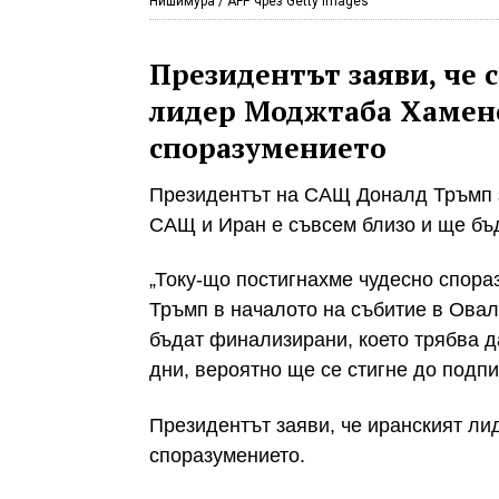
Нишимура / AFP чрез Getty Images
Президентът заяви, че 
лидер Моджтаба Хамене
споразумението
Президентът на САЩ Доналд Тръмп з
САЩ и Иран е съвсем близо и ще бъд
„Току-що постигнахме чудесно спораз
Тръмп в началото на събитие в Овал
бъдат финализирани, което трябва д
дни, вероятно ще се стигне до подпи
Президентът заяви, че иранският л
споразумението.