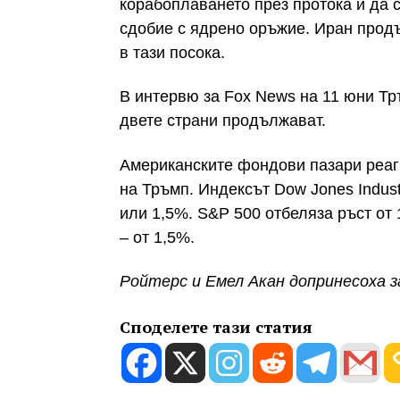
корабоплаването през протока и да с
сдобие с ядрено оръжие. Иран прод
в тази посока.
В интервю за Fox News на 11 юни Тр
двете страни продължават.
Американските фондови пазари реаг
на Тръмп. Индексът Dow Jones Industr
или 1,5%. S&P 500 отбеляза ръст от
– от 1,5%.
Ройтерс и Емел Акан допринесоха 
Споделете тази статия