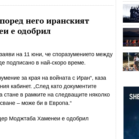
според него иранският
и е одобрил
аяви на 11 юни, че споразумението между
е подписано в най-скоро време.
умение за края на войната с Иран“, каза
ния кабинет. „След като документите
а стане в рамките на следващите няколко
сване – може би в Европа.“
идер Моджтаба Хаменеи е одобрил