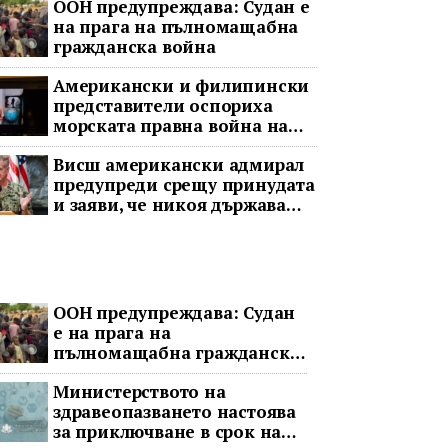
ООН предупреждава: Судан е
на прага на пълномащабна
гражданска война
Американски и филипински
представители оспориха
морската правна война на
Пекин
Висш американски адмирал
предупреди срещу принудата
и заяви, че никоя държава
няма да доминира в Индо-
Тихоокеанския регион
ООН предупреждава: Судан
е на прага на
пълномащабна гражданска
война
Министерството на
здравеопазването настоява
за приключване в срок на