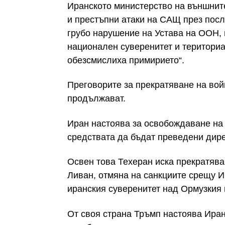
Иранското министерство на външните
и престъпни атаки на САЩ през пос
грубо нарушение на Устава на ООН,
национален суверенитет и териториал
обезсмислиха примирието“.
Преговорите за прекратяване на вой
продължават.
Иран настоява за освобождаване на 
средствата да бъдат преведени дире
Освен това Техеран иска прекратява
Ливан, отмяна на санкциите срещу 
иранския суверенитет над Ормузкия 
От своя страна Тръмп настоява Иран