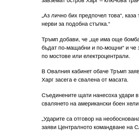
завземат остров Харг – ключова тран
„Аз лично бих предпочел това“, каза
нерви за подобна стъпка.“
Тръмп добави, че „ще има още бомбар
бъдат по-мащабни и по-мощни“ и че 
по мостове или електроцентрали.
В Овалния кабинет обаче Тръмп заяв
Харг засега е свалена от масата.
Съединените щати нанесоха удари в 
свалянето на американски боен хели
„Ударите са отговор на необоснован
заяви Централното командване на 