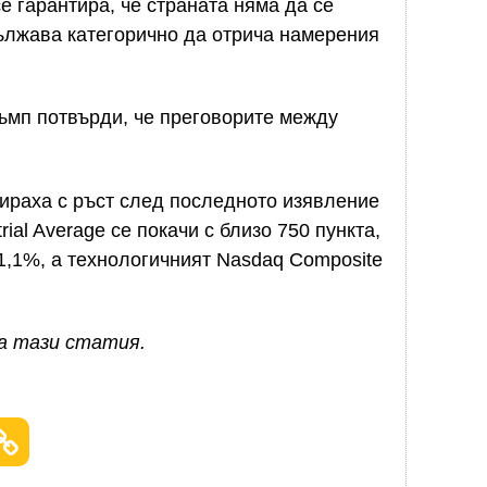
е гарантира, че страната няма да се
ължава категорично да отрича намерения
ъмп потвърди, че преговорите между
ираха с ръст след последното изявление
ial Average се покачи с близо 750 пункта,
 1,1%, а технологичният Nasdaq Composite
за тази статия.