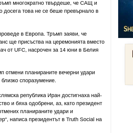
ръмп многократно твърдеше, че САЩ и
но досега това не се беше превърнало в
проведе в Европа. Тръмп заяви, че
нс ще присъства на церемонията вместо
мач от UFC, насрочен за 14 юни в Белия
ъмп отмени планираните вечерни удари
 близко споразумение.
слямска република Иран достигнаха най-
тво и бяха одобрени, аз, като президент
отмених планираните удари и
“, написа президентът в Truth Social на