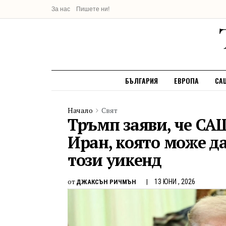
За нас
Пишете ни!
БЪЛГАРИЯ
ЕВРОПА
СА
Начало
Свят
Тръмп заяви, че САЩ
Иран, която може д
този уикенд
от
13 ЮНИ , 2026
ДЖАКСЪН РИЧМЪН