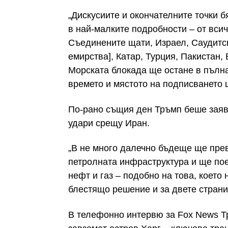
„Дискусиите и окончателните точки б
в най-малките подробности – от вси
Съединените щати, Израел, Саудитс
емирства], Катар, Турция, Пакистан, 
Морската блокада ще остане в пълн
времето и мястото на подписването 
По-рано същия ден Тръмп беше заяв
удари срещу Иран.
„В не много далечно бъдеще ще прев
петролната инфраструктура и ще пое
нефт и газ – подобно на това, което
блестящо решение и за двете страни“
В телефонно интервю за Fox News Т