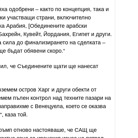
яха одобрени – както по концепция, така и
чки участващи страни, включително
ка Арабия, [Обединените арабски
Бахрейн, Кувейт, Йордания, Египет и други.
а сила до финализирането на сделката –
ще бъдат обявени скоро.“
ил, че Съединените щати ще нанесат
земем остров Харг и други обекти от
мем пълен контрол над техните пазари на
 направихме с Венецуела, което се оказва
, каза той.
ръмп отново настояваше, че САЩ ще