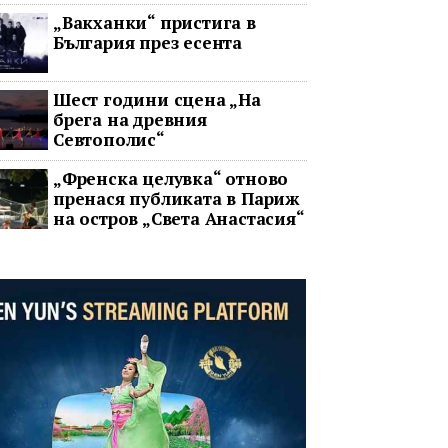
два ключови строителни
„Вакханки“ пристига в
проекта
България през есента
Шест години сцена „На
брега на древния
Севтополис“
„Френска целувка“ отново
пренася публиката в Париж
на остров „Света Анастасия“