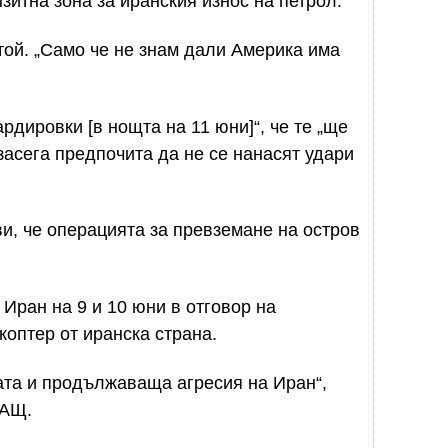
зитна зона за иранския износ на петрол.
 той. „Само че не знам дали Америка има
дировки [в нощта на 11 юни]“, че те „ще
засега предпочита да не се нанасят удари
и, че операцията за превземане на остров
Иран на 9 и 10 юни в отговор на
коптер от иранска страна.
ата и продължаваща агресия на Иран“,
САЩ.