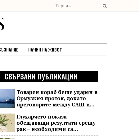
СЪЗНАНИЕ
НАЧИН НА ЖИВОТ
СВЪРЗАНИ ПУБЛИКАЦИИ
Товарен кораб беше ударен в
Ормузкия проток, докато
преговорите между САЩ и
Иран останаха в безизходица
Глухарчето показа
обещаващи резултати срещу
рак – необходими са
изпитания с хора