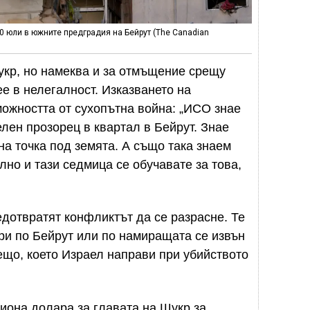
0 юли в южните предградия на Бейрут (The Canadian
кр, но намеква и за отмъщение срещу
е в нелегалност. Изказването на
ожността от сухопътна война: „ИСО знае
елен прозорец в квартал в Бейрут. Знае
на точка под земята. А също така знаем
лно и тази седмица се обучавате за това,
дотвратят конфликтът да се разрасне. Те
ри по Бейрут или по намиращата се извън
нещо, което Израел направи при убийството
иона долара за главата на Шукр за