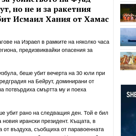
т, но не и за ракетния
убит Исмаил Хания от Хамас
агове на Израел в рамките на няколко часа
егиона, предизвиквайки опасения за
збула, беше убит вечерта на 30 юли при
редградия на Бейрут, доминирани от
на потвърдиха смъртта му и поеха
е убит рано на следващия ден. Той е бил
а новия ирански президент. Къщата, в
на от въздуха, съобщиха от паравоенната