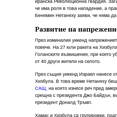
иранска Революционна гвардия. Заги
че има роля в това нападение, а пр
Бенямин Нетаняху заяви, че няма да
Развитие на напрежени
През изминалия уикенд напрежениет
повече. На 27 юли ракета на Хизбул
Голанските възвишения, при което у
от 40 други жители на селото.
През същия уикенд Израел нанесе от
Хизбула. В това време Нетаняху беш
САЩ,
на която изнесе реч пред амер
срещна с президента Джо Байдън, в
президент Доналд Тръмп.
Хамас и Хизбула са групировки, подп