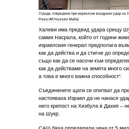
Сгради, повредени при израелски въздушен удар на 3
Press/AP/Hussein Malla)
Халеви има предвид удара срещу Шу
самия Насрала, който от години живе
израелския генерал предполага възм
как да действа и да стигне до опред
също как да се насочи към определе
как да действаме на земята много си
а това е много важна способност“.
Съединените щати се опитват да пре
настояваха Израел да не нанася уда
него крепост на Хизбула в Дахия – 
на Шукр.
САЩ бяха определили цена от 5 мил