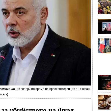
 Исмаил Хания говори по време на пресконференция в Техеран,
uters)
 за убийството на Фуад