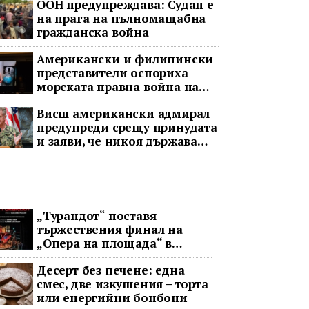
ООН предупреждава: Судан е
на прага на пълномащабна
гражданска война
Американски и филипински
представители оспориха
морската правна война на
Пекин
Висш американски адмирал
предупреди срещу принудата
и заяви, че никоя държава
няма да доминира в Индо-
Тихоокеанския регион
„Турандот“ поставя
тържествения финал на
„Опера на площада“ в
София
Десерт без печене: една
смес, две изкушения – торта
или енергийни бонбони