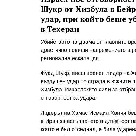
Шукр от Хизбула в Бейру
удар, при който беше 
в Техеран
Убийството на двама от главните вр
драстично повиши напрежението в р
регионална ескалация.
Фуад Шукр, висш военен лидер на Хи
въздушен удар по сграда в южните п
Хизбула. Израелските сили за отбра
отговорност за удара.
Лидерът на Хамас Исмаил Хания беш
в Иран за встъпването в длъжност н
която е бил отседнал, е била ударе