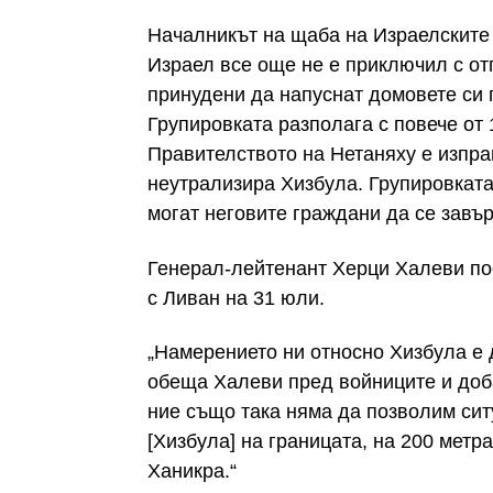
Началникът на щаба на Израелските 
Израел все още не е приключил с от
принудени да напуснат домовете си 
Групировката разполага с повече от 
Правителството на Нетаняху е изпра
неутрализира Хизбула. Групировката
могат неговите граждани да се завър
Генерал-лейтенант Херци Халеви по
с Ливан на 31 юли.
„Намерението ни относно Хизбула е д
обеща Халеви пред войниците и доба
ние също така няма да позволим сит
[Хизбула] на границата, на 200 метр
Ханикра.“