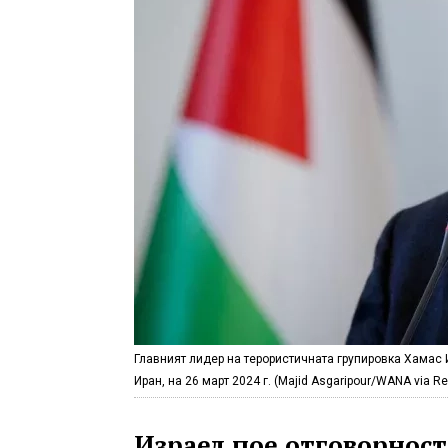
Главният лидер на терористичната групировка Хамас
Иран, на 26 март 2024 г. (Majid Asgaripour/WANA via Re
Израел пое отговорност