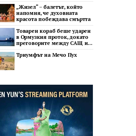
„Жизел“ – балетът, който
напомня, че духовната
красота побеждава смъртта
Товарен кораб беше ударен
в Ормузкия проток, докато
преговорите между САЩ и
Иран останаха в
Триумфът на Мечо Пух
безизходица