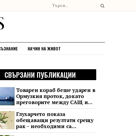
СЪЗНАНИЕ
НАЧИН НА ЖИВОТ
СВЪРЗАНИ ПУБЛИКАЦИИ
Товарен кораб беше ударен в
Ормузкия проток, докато
преговорите между САЩ и
Иран останаха в безизходица
Глухарчето показа
обещаващи резултати срещу
рак – необходими са
изпитания с хора