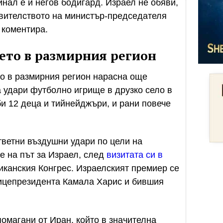
нал е и негов бодигард. Израел не обяви,
авителството на министър-председателя
 коментира.
ето в размирния регион
о в размирния регион нарасна още
а удари футболно игрище в друзко село в
би 12 деца и тийнейджъри, и рани повече
ветни въздушни удари по цели на
е на път за Израел, след
визитата си в
иканския Конгрес. Израелският премиер се
ицепрезидента Камала Харис и бившия
омагани от Иран, който в значителна