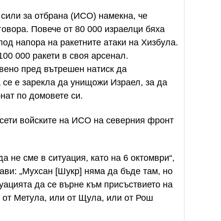
сили за отбрана (ИСО) намекна, че
говора. Повече от 80 000 израелци бяха
под напора на ракетните атаки на Хизбула.
100 000 ракети в своя арсенал.
вено пред вътрешен натиск да
 се е зарекла да унищожи Израел, за да
нат по домовете си.
сети войските на ИСО на северния фронт
а не сме в ситуация, като на 6 октомври“,
ви: „Мухсан [Шукр] няма да бъде там, но
уацията да се върне към присъствието на
а от Метула, или от Щула, или от Рош