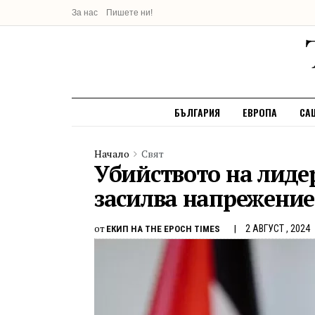
За нас
Пишете ни!
БЪЛГАРИЯ
ЕВРОПА
СА
Начало
Свят
Убийството на лиде
засилва напрежение
от
2 АВГУСТ , 2024
ЕКИП НА THE EPOCH TIMES