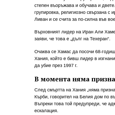
степен въоръжава и обучава и двет
групировка, религиозно свързана с 
Ливан и се счита за по-силна във в
Върховният лидер на Иран Али Хамен
заяви, че това е „дълг на Техеран“.
Очаква се Хамас да посочи 68-годи
Хания, който е бивш лидер в изгнани
да убие през 1997 г.
В момента няма призна
След смъртта на Хания „няма призна
Кърби, говорител на Белия дом по в
Въпреки това той предупреди, че ад
ескалация.