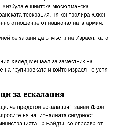
е. Хизбула е шиитска мюсюлманска
иранската теокрация. Тя контролира Южен
оенно отношение от националната армия.
ей се закани да отмъсти на Израел, като
шния Халед Мешаал за заместник на
е на групировката и който Израел не успя
ци за ескалация
ци, че предстои ескалация“, заяви Джон
ъпросите на националната сигурност.
министрацията на Байдън се опасява от