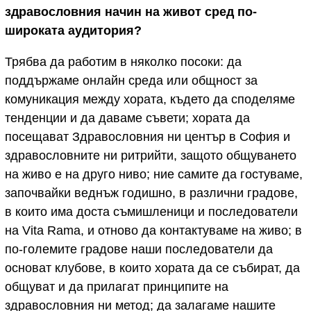
здравословния начин на живот сред по-
широката аудитория?
Трябва да работим в няколко посоки: да
поддържаме онлайн среда или общност за
комуникация между хората, където да споделяме
тенденции и да даваме съвети; хората да
посещават Здравословния ни център в София и
здравословните ни ритрийти, защото общуването
на живо е на друго ниво; ние самите да гостуваме,
започвайки веднъж годишно, в различни градове,
в които има доста съмишленици и последователи
на Vita Rama, и отново да контактуваме на живо; в
по-големите градове наши последователи да
основат клубове, в които хората да се събират, да
общуват и да прилагат принципите на
здравословния ни метод; да залагаме нашите