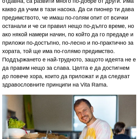
отдавна, са развити много по-добре от други. Има
какво да учим в тази насока. Да си пионер ти дава
предимството, че имаш по-голям опит от всички
останали и че си правил нещо по-дълго време, но
ако някой намери начин, по който да го предаде и
приложи по-достъпно, по-лесно и по-практично за
хората, той ще има по-голямо предимство.
Поддържането е най-трудното, защото идеята не е
да правим нещо за слава. Целта е да достигнем
до повече хора, които да приложат и да следват
здравословните принципи на Vita Rama.