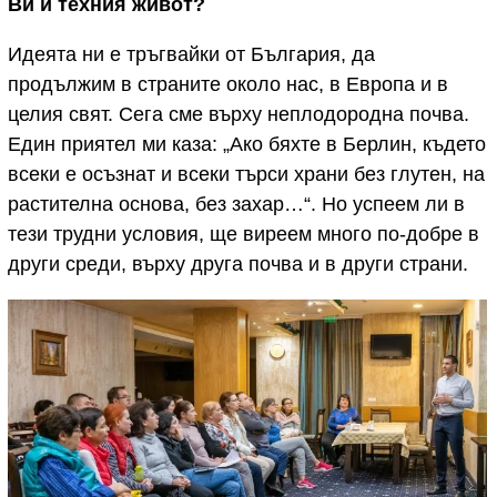
Ви и техния живот?
Идеята ни е тръгвайки от България, да
продължим в страните около нас, в Европа и в
целия свят. Сега сме върху неплодородна почва.
Един приятел ми каза: „Ако бяхте в Берлин, където
всеки е осъзнат и всеки търси храни без глутен, на
растителна основа, без захар…“. Но успеем ли в
тези трудни условия, ще виреем много по-добре в
други среди, върху друга почва и в други страни.