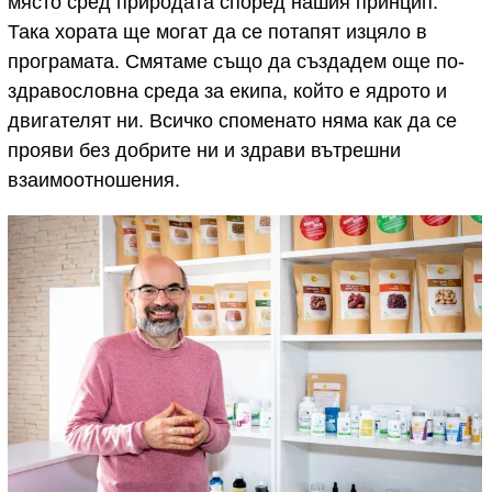
място сред природата според нашия принцип.
Така хората ще могат да се потапят изцяло в
програмата. Смятаме също да създадем още по-
здравословна среда за екипа, който е ядрото и
двигателят ни. Всичко споменато няма как да се
прояви без добрите ни и здрави вътрешни
взаимоотношения.