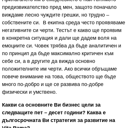
предизвикателство пред мен, защото поначало
виждаме лесно чуждите грешки, но трудно –
собствените си. В екипна среда често проявяваме
негативните си черти. Тестът е какво ще проявим
в конкретна ситуация и дали ще дадем воля на
емоциите си. Човек трябва да бъде аналитичен и
по принцип да бъде максимално критичен към
себе си, а в другите да вижда основно
положителните им черти. Ако всички обръщаме
повече внимание на това, обществото ще бъде
много по-добро и ще се развива по-добре
физически и умствено.
Какви са основните Ви бизнес цели за
следващите пет – десет години? Каква е
дългосрочната Ви стратегия за развитие на
Vita Rama?