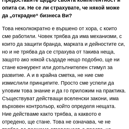
опита си. Не се ли страхувате, че някой може
да „открадне“ бизнеса Ви?
Това неколкократно е вършено от хора, с които
сме работили. Човек трябва да има механизми, с
които да защити бранда, марката и дейностите си,
но и не трябва да се страхува от такива неща,
защото ако някой създаде нещо подобно, ще ни
стане конкурент или допълнителен стимул за
развитие. А и в крайна сметка, не ние сме
измислили принципите. Просто сме успели да
уловим това знание и да го приложим на практика.
Съществуват действащи вселенски закони, има
върховен контрольор, който определя нещата.
Ние действаме както трябва, а каквото е
отредено, ще стане. Това не означава, че не