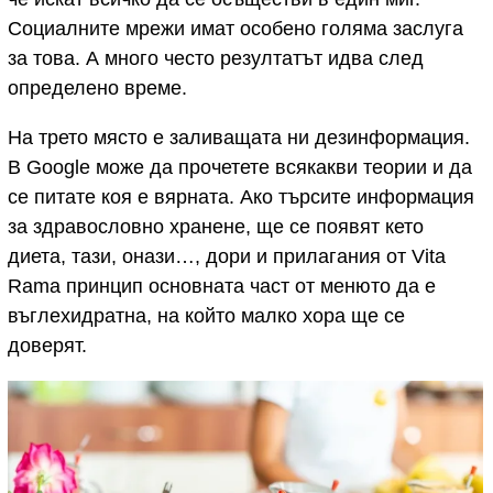
Социалните мрежи имат особено голяма заслуга
за това. А много често резултатът идва след
определено време.
На трето място е заливащата ни дезинформация.
В Google може да прочетете всякакви теории и да
се питате коя е вярната. Ако търсите информация
за здравословно хранене, ще се появят кето
диета, тази, онази…, дори и прилагания от Vita
Rama принцип основната част от менюто да е
въглехидратна, на който малко хора ще се
доверят.