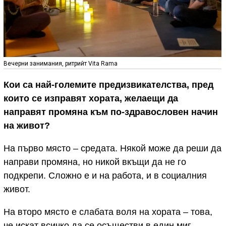
Вечерни занимания, ритрийт Vita Rama
Кои са най-големите предизвикателства, пред
които се изправят хората, желаещи да
направят промяна към по-здравословен начин
на живот?
На първо място – средата. Някой може да реши да
направи промяна, но никой вкъщи да не го
подкрепи. Сложно е и на работа, и в социалния
живот.
На второ място е слабата воля на хората – това,
че искат всичко да се осъществи в един миг.