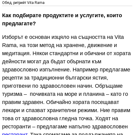
Обяд, ритрийт Vita Rama
Как подбирате продуктите и услугите, които
предлагате?
Изборът е основан изцяло на същността на Vita
Rama, на този метод на хранене, движение и
медитация. Някои стандартни и обичани от хората
дейности могат да бъдат обърнати към
здравословно изпълнение. Например предлагаме
рецепти за традиционни български ястия,
приготвени по здравословен начин. Обръщаме
туризма – почивката на море и планина – като го
правим здравен. Обичайно хората посещават
лекари и спазват хранителни режими. Ние правим
това от здравословна гледна точка. Ходят на
ресторанти – предлагаме напълно здравословен
ресторант
. Така спомагаме за поддържането на