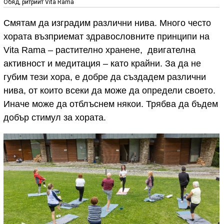
Обяд, ритрийт Vita Rama
Смятам да изградим различни нива. Много често
хората възприемат здравословните принципи на
Vita Rama – растително хранене, двигателна
активност и медитация – като крайни. За да не
губим тези хора, е добре да създадем различни
нива, от които всеки да може да определи своето.
Иначе може да отблъснем някои. Трябва да бъдем
добър стимул за хората.