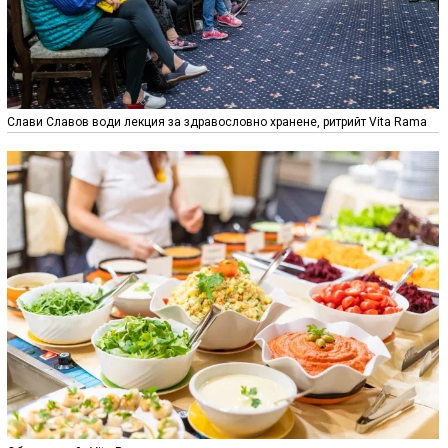
Слави Славов води лекция за здравословно хранене, ритрийт Vita Rama