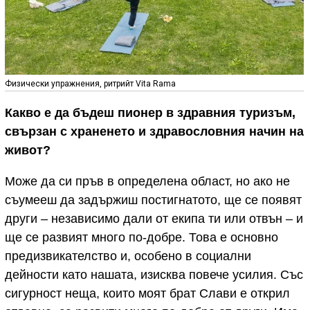
Физически упражнения, ритрийт Vita Rama
Какво е да бъдеш пионер в здравния туризъм,
свързан с храненето и здравословния начин на
живот?
Може да си пръв в определена област, но ако не
съумееш да задържиш постигнатото, ще се появят
други – независимо дали от екипа ти или отвън – и
ще се развият много по-добре. Това е основно
предизвикателство и, особено в социални
дейности като нашата, изисква повече усилия. Със
сигурност неща, които моят брат Слави е открил