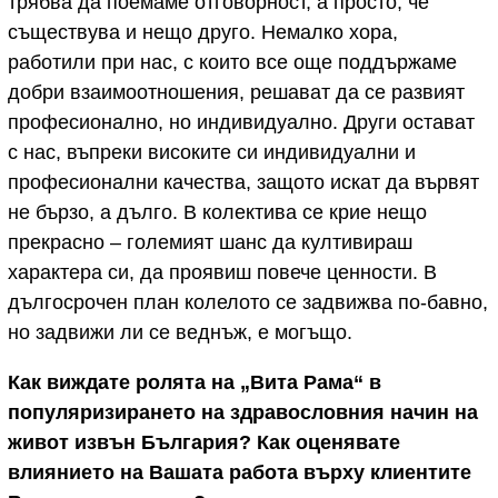
трябва да поемаме отговорност, а просто, че
съществува и нещо друго. Немалко хора,
работили при нас, с които все още поддържаме
добри взаимоотношения, решават да се развият
професионално, но индивидуално. Други остават
с нас, въпреки високите си индивидуални и
професионални качества, защото искат да вървят
не бързо, а дълго. В колектива се крие нещо
прекрасно – големият шанс да култивираш
характера си, да проявиш повече ценности. В
дългосрочен план колелото се задвижва по-бавно,
но задвижи ли се веднъж, е могъщо.
Как виждате ролята на „Вита Рама“ в
популяризирането на здравословния начин на
живот извън България? Как оценявате
влиянието на Вашата работа върху клиентите