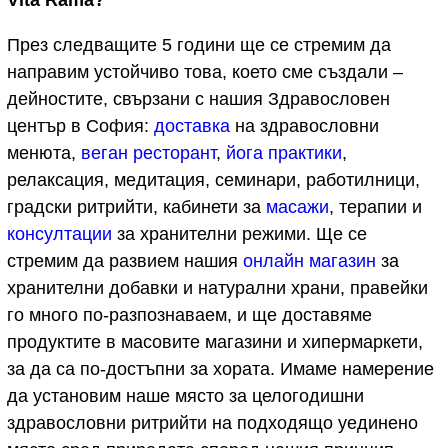
През следващите 5 години ще се стремим да
направим устойчиво това, което сме създали –
дейностите, свързани с нашия Здравословен
център в София:
доставка
на здравословни
менюта,
веган ресторант
,
йога практики
,
релаксация, медитация, семинари, работилници,
градски ритрийти, кабинети за
масажи
, терапии и
консултации
за хранителни режими. Ще се
стремим да развием нашия
онлайн магазин
за
хранителни добавки и натурални храни, правейки
го много по-разпознаваем, и ще доставяме
продуктите в масовите магазини и хипермаркети,
за да са по-достъпни за хората. Имаме намерение
да установим наше място за целогодишни
здравословни ритрийти на подходящо уединено