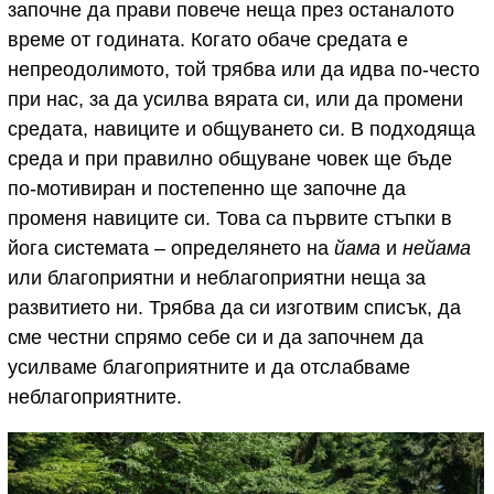
започне да прави повече неща през останалото
време от годината. Когато обаче средата е
непреодолимото, той трябва или да идва по-често
при нас, за да усилва вярата си, или да промени
средата, навиците и общуването си. В подходяща
среда и при правилно общуване човек ще бъде
по-мотивиран и постепенно ще започне да
променя навиците си. Това са първите стъпки в
йога системата – определянето на
йама
и
нейама
или благоприятни и неблагоприятни неща за
развитието ни. Трябва да си изготвим списък, да
сме честни спрямо себе си и да започнем да
усилваме благоприятните и да отслабваме
неблагоприятните.