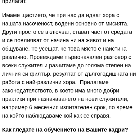
прилагат.
Имаме щастието, че при нас да идват хора с
нашата насоченост, водени основно от мисията.
Други просто се включват, стават част от средата
и се повлияват от начина ни на живот и на
общуване. Те усещат, че това място е наистина
различно. Провеждаме първоначален разговор с
всеки служител и разчитаме до голяма степен на
личния си филтър, резултат от дългогодишната ни
работа с най-различни хора. Прилагаме
законодателството, в което има много добри
практики при назначаването на нови служители,
например 6-месечния изпитателен срок, по време
на който наблюдаваме кой как се справя.
Как гледате на обучението на Вашите кадри?