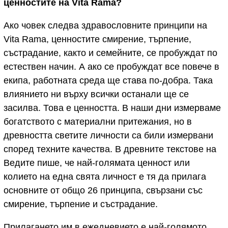
ценностите на Vita Rama?
Ако човек следва здравословните принципи на
Vita Rama, ценностите смирение, търпение,
състрадание, както и семейните, се пробуждат по
естествен начин. А ако се пробуждат все повече в
екипа, работната среда ще става по-добра. Така
влиянието ни върху всички останали ще се
засилва. Това е ценността. В наши дни измерваме
богатството с материални притежания, но в
древността светите личности са били измервани
според техните качества. В древните текстове на
Ведите пише, че най-голямата ценност или
колието на една свята личност е тя да прилага
основните от общо 26 принципа, свързани със
смирение, търпение и състрадание.
Прилагането им в ежедневието е най-голямото