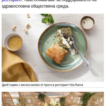
здравословна обществена среда.
Дроб сърма с кисело мляко от просо в ресторант Vita Rama