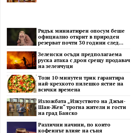
Рядък миниатюрен опосум беше
официално открит в природен
резерват почти 30 години след
последното му наблюдение
Зеленски осъди предполагаема
руска атака с дрон срещу продавач
на зеленчуци
Този 10-минутен трик гарантира
най-крехкото пилешко ястие на
всички времена
Изложбата „Изкуството на Джън-
Шан-Жен“ трогна жители и гости
на град Банско
Различни начини, по които
кофеинът влияе на съня