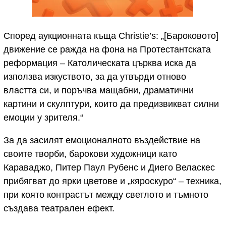
Според аукционната къща Christie’s: „[Бароковото]
движение се ражда на фона на Протестантската
реформация – Католическата църква иска да
използва изкуството, за да утвърди отново
властта си, и поръчва мащабни, драматични
картини и скулптури, които да предизвикват силни
емоции у зрителя.“
За да засилят емоционалното въздействие на
своите творби, барокови художници като
Караваджо, Питер Паул Рубенс и Диего Веласкес
прибягват до ярки цветове и „кяроскуро“ – техника,
при която контрастът между светлото и тъмното
създава театрален ефект.