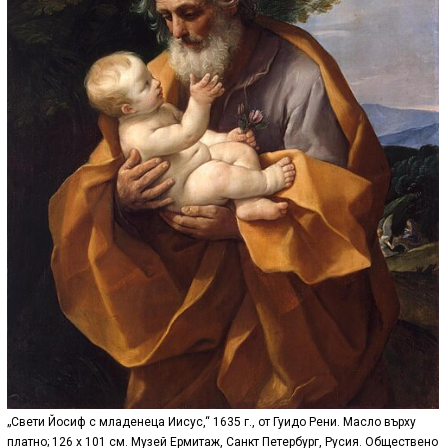
„Свети Йосиф с младенеца Иисус,“ 1635 г., от Гуидо Рени. Масло върху
платно; 126 x 101 см. Музей Ермитаж, Санкт Петербург, Русия. Обществено