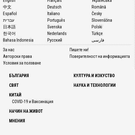
English
Français
Українська
中文
Deutsch
Română
Español
Italiano
Česky
עברית
Português
Slovenščina
日本語
Svenska
Polski
한국어
Nederlands
Türkçe
Bahasa Indonesia
Русский
فارسی
За нас
Пишете ни!
Авторски права
Поверителност на информацията
Условия за ползване
БЪЛГАРИЯ
КУЛТУРА И ИЗКУСТВО
СВЯТ
НАУКА И ТЕХНОЛОГИИ
КИТАЙ
COVID-19 и Ваксинация
НАЧИН НА ЖИВОТ
МНЕНИЯ