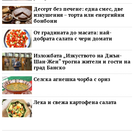
последното му наблюдение
Десерт без печене: една смес, две
изкушения – торта или енергийни
бонбони
От градината до масата: най-
добрата салата с чери домати
Изложбата „Изкуството на Джън-
Шан-Жен“ трогна жители и гости на
град Банско
Селска агнешка чорба с ориз
Лека и свежа картофена салата