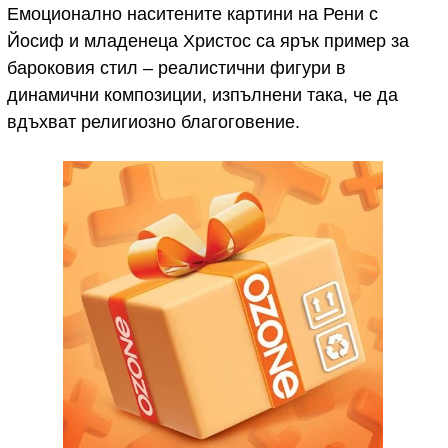
Емоционално наситените картини на Рени с
Йосиф и младенеца Христос са ярък пример за
бароковия стил – реалистични фигури в
динамични композиции, изпълнени така, че да
вдъхват религиозно благоговение.