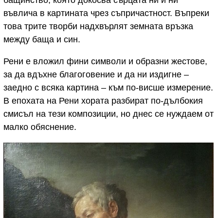
бащинство, която докосва сърцата ни и ни
въвлича в картината чрез съпричастност. Въпреки
това трите творби надхвърлят земната връзка
между баща и син.
Рени е вложил фини символи и образни жестове,
за да вдъхне благоговение и да ни издигне –
заедно с всяка картина – към по-висше измерение.
В епохата на Рени хората разбират по-дълбокия
смисъл на тези композиции, но днес се нуждаем от
малко обяснение.