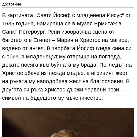
достояние
В картината „Свети Йосиф с младенеца Иисус“ от
1635 година, намираща се в Музея Ермитаж в
Санкт Петербург, Рени изобразява сцена от
бягството в Египет – Мария и Христос на магаре,
водено от ангел. В творбата Йосиф гледа сина си
с обич, а младенецът му отвръща на погледа,
докато посяга към буйната му брада. Погледът на
Христос обаче изглежда мъдър, а игривият жест
на ръката му наподобява жест на благословия. В
другата си ръка Христос държи червени рози –
символ на бъдещото му мъченичество.