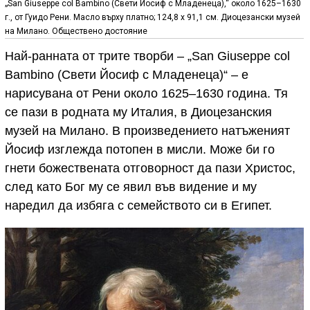
„San Giuseppe col Bambino (Свети Йосиф с Младенеца),“ около 1625–1630
г., от Гуидо Рени. Масло върху платно; 124,8 x 91,1 см. Диоцезански музей
на Милано. Обществено достояние
Най-ранната от трите творби – „San Giuseppe col
Bambino (Свети Йосиф с Младенеца)“ – е
нарисувана от Рени около 1625–1630 година. Тя
се пази в родната му Италия, в Диоцезанския
музей на Милано. В произведението натъженият
Йосиф изглежда потопен в мисли. Може би го
гнети божествената отговорност да пази Христос,
след като Бог му се явил във видение и му
наредил да избяга с семейството си в Египет.