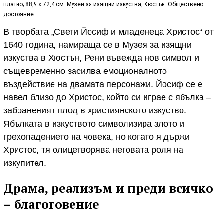
платно; 88,9 x 72,4 см. Музей за изящни изкуства, Хюстън. Обществено
достояние
В творбата „Свети Йосиф и младенеца Христос“ от
1640 година, намираща се в Музея за изящни
изкуства в Хюстън, Рени въвежда нов символ и
същевременно засилва емоционалното
въздействие на двамата персонажи. Йосиф се е
навел близо до Христос, който си играе с ябълка –
забраненият плод в християнското изкуство.
Ябълката в изкуството символизира злото и
грехопадението на човека, но когато я държи
Христос, тя олицетворява неговата роля на
изкупител.
Драма, реализъм и преди всичко
– благоговение