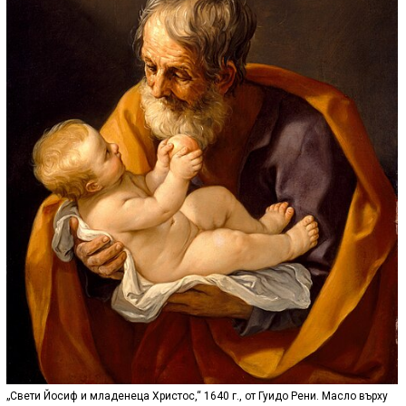
„Свети Йосиф и младенеца Христос,“ 1640 г., от Гуидо Рени. Масло върху