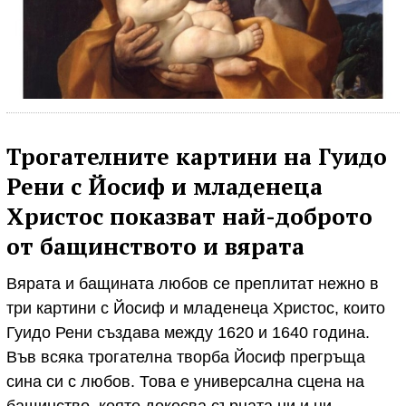
Трогателните картини на Гуидо
Рени с Йосиф и младенеца
Христос показват най-доброто
от бащинството и вярата
Вярата и бащината любов се преплитат нежно в
три картини с Йосиф и младенеца Христос, които
Гуидо Рени създава между 1620 и 1640 година.
Във всяка трогателна творба Йосиф прегръща
сина си с любов. Това е универсална сцена на