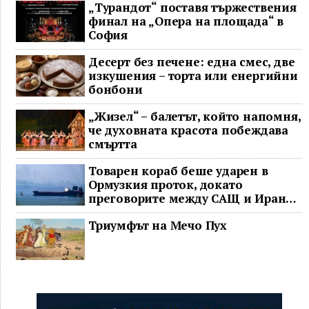
„Турандот“ поставя тържествения
финал на „Опера на площада“ в
София
Десерт без печене: една смес, две
изкушения – торта или енергийни
бонбони
„Жизел“ – балетът, който напомня,
че духовната красота побеждава
смъртта
Товарен кораб беше ударен в
Ормузкия проток, докато
преговорите между САЩ и Иран
останаха в безизходица
Триумфът на Мечо Пух