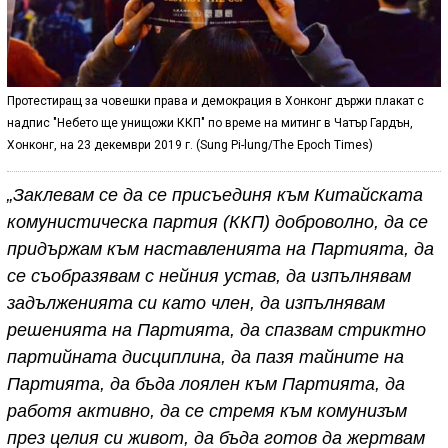
Протестиращ за човешки права и демокрация в Хонконг държи плакат с
надпис "Небето ще унищожи ККП" по време на митинг в Чатър Гардън,
Хонконг, на 23 декември 2019 г. (Sung Pi-lung/The Epoch Times)
„Заклевам се да се присъединя към Китайската
комунистическа партия (ККП) доброволно, да се
придържам към наставленията на Партията, да
се съобразявам с нейния устав, да изпълнявам
задълженията си като член, да изпълнявам
решенията на Партията, да спазвам стриктно
партийната дисциплина, да пазя тайните на
Партията, да бъда лоялен към Партията, да
работя активно, да се стремя към комунизъм
през целия си живот, да бъда готов да жертвам