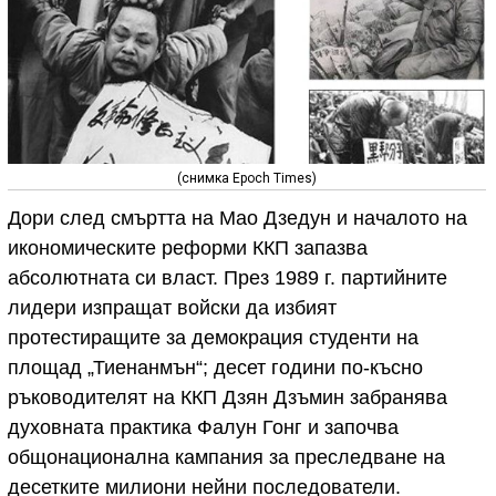
(снимка Epoch Times)
Дори след смъртта на Мао Дзедун и началото на
икономическите реформи ККП запазва
абсолютната си власт. През 1989 г. партийните
лидери изпращат войски да избият
протестиращите за демокрация студенти на
площад „Тиенанмън“; десет години по-късно
ръководителят на ККП Дзян Дзъмин забранява
духовната практика Фалун Гонг и започва
общонационална кампания за преследване на
десетките милиони нейни последователи.