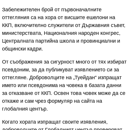
Забележителен брой от първоначалните
оттегляния са на хора от висшите ешелони на
ККП, включително служители от Държавния съвет,
министерствата, Националния народен конгрес,
Централната партийна школа и провинциални и
общински кадри.
От съображения за сигурност много от тях избират
псевдоним, за да публикуват изявлението си за
оттегляне. Доброволците на „Туейдан“ изпращат
името или псевдонима на човека в базата данни
за отказване от ККП. Освен това човек може да се
откаже и сам чрез формуляр на сайта на
глобалния център.
Когато хората изпращат своите изявления,
доброволците от Глобалният център проверяват