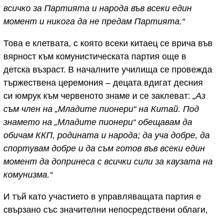
всичко за Партията и народа във всеки един
момент и никога да не предам Партията.“
Това е клетвата, с която всеки китаец се врича във
вярност към комунистическата партия още в
детска възраст. В началните училища се провежда
тържествена церемония – децата вдигат десния
си юмрук към червеното знаме и се заклеват:
„Аз
съм член на „Младите пионери“ на Китай. Под
знамето на „Младите пионери“ обещавам да
обичам ККП, родината и народа; да уча добре, да
спортувам добре и да съм готов във всеки един
момент да допринеса с всички сили за каузата на
комунизма.“
И тъй като участието в управляващата партия е
свързано със значителни непосредствени облаги,