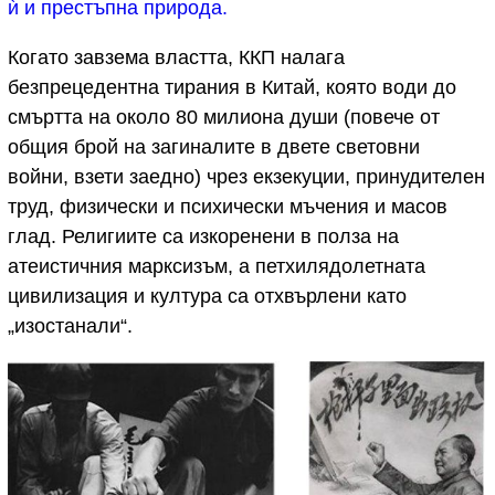
ѝ и престъпна природа.
Когато завзема властта, ККП налага
безпрецедентна тирания в Китай, която води до
смъртта на около 80 милиона души (повече от
общия брой на загиналите в двете световни
войни, взети заедно) чрез екзекуции, принудителен
труд, физически и психически мъчения и масов
глад. Религиите са изкоренени в полза на
атеистичния марксизъм, а петхилядолетната
цивилизация и култура са отхвърлени като
„изостанали“.