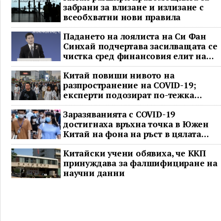
забрани за влизане и излизане с
всеобхватни нови правила
Падането на лоялиста на Си Фан
Синхай подчертава засилващата се
чистка сред финансовия елит на
Китай
Китай повиши нивото на
разпространение на COVID-19;
експерти подозират по-тежка
ситуация
Заразяванията с COVID-19
достигнаха връхна точка в Южен
Китай на фона на ръст в цялата
страна
Китайски учени обявиха, че ККП
принуждава за фалшифициране на
научни данни