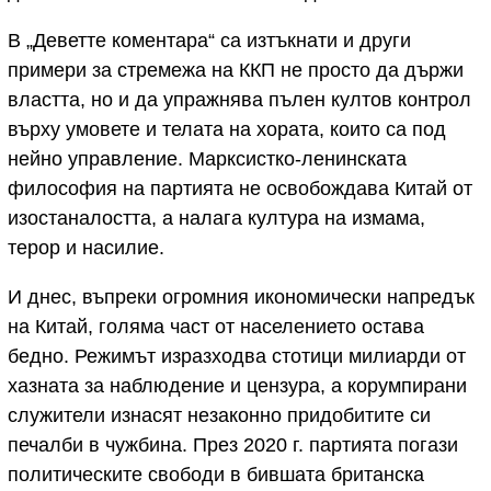
В „Деветте коментара“ са изтъкнати и други
примери за стремежа на ККП не просто да държи
властта, но и да упражнява пълен култов контрол
върху умовете и телата на хората, които са под
нейно управление. Марксистко-ленинската
философия на партията не освобождава Китай от
изостаналостта, а налага култура на измама,
терор и насилие.
И днес, въпреки огромния икономически напредък
на Китай, голяма част от населението остава
бедно. Режимът изразходва стотици милиарди от
хазната за наблюдение и цензура, а корумпирани
служители изнасят незаконно придобитите си
печалби в чужбина. През 2020 г. партията погази
политическите свободи в бившата британска