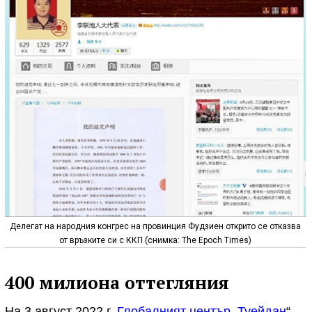
Делегат на народния конгрес на провинция Фудзиен открито се отказва
от връзките си с ККП (снимка: The Epoch Times)
400 милиона оттегляния
На 3 август 2022 г.
Глобалният център „Туейдан
“