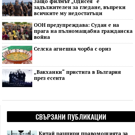
Защо филмът „Одисея“ е
задължителен за гледане, въпреки
всичките му недостатъци
ООН предупреждава: Судан е на
прага на пълномащабна гражданска
война
Селска агнешка чорба с ориз
„Вакханки“ пристига в България
през есента
СВЪРЗАНИ ПУБЛИКАЦИИ
Китай разшири правомощията за