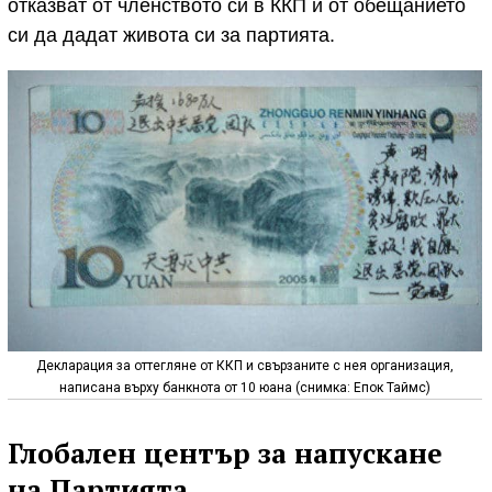
отказват от членството си в ККП и от обещанието
си да дадат живота си за партията.
Декларация за оттегляне от ККП и свързаните с нея организация,
написана върху банкнота от 10 юана (снимка: Епок Таймс)
Глобален център за напускане
на Партията