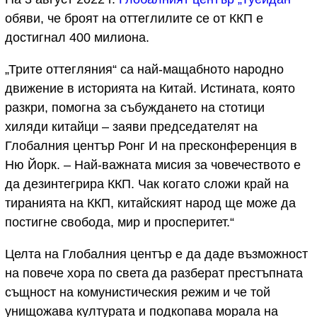
обяви, че броят на оттеглилите се от ККП е
достигнал 400 милиона.
„Трите оттегляния“ са най-мащабното народно
движение в историята на Китай. Истината, която
разкри, помогна за събуждането на стотици
хиляди китайци – заяви председателят на
Глобалния център Ронг И на пресконференция в
Ню Йорк. – Най-важната мисия за човечеството е
да дезинтегрира ККП. Чак когато сложи край на
тиранията на ККП, китайският народ ще може да
постигне свобода, мир и просперитет.“
Целта на Глобалния център е да даде възможност
на повече хора по света да разберат престъпната
същност на комунистическия режим и че той
унищожава културата и подкопава морала на