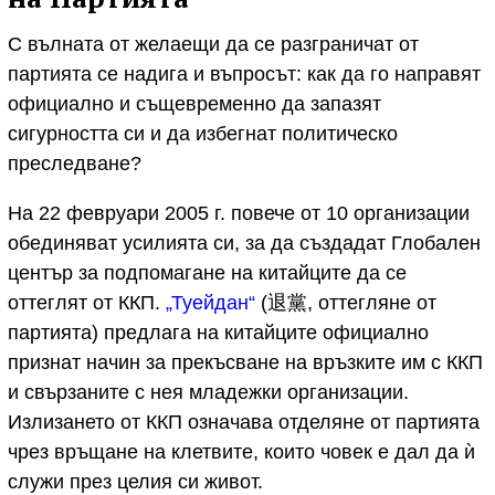
С вълната от желаещи да се разграничат от
партията се надига и въпросът: как да го направят
официално и същевременно да запазят
сигурността си и да избегнат политическо
преследване?
На 22 февруари 2005 г. повече от 10 организации
обединяват усилията си, за да създадат Глобален
център за подпомагане на китайците да се
оттеглят от ККП.
„Туейдан“
(退黨, оттегляне от
партията) предлага на китайците официално
признат начин за прекъсване на връзките им с ККП
и свързаните с нея младежки организации.
Излизането от ККП означава отделяне от партията
чрез връщане на клетвите, които човек е дал да ѝ
служи през целия си живот.