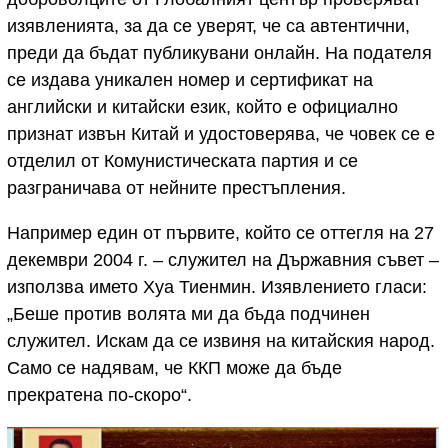
изявленията, за да се уверят, че са автентични,
преди да бъдат публикувани онлайн. На подателя
се издава уникален номер и сертификат на
английски и китайски език, който е официално
признат извън Китай и удостоверява, че човек се е
отделил от Комунистическата партия и се
разграничава от нейните престъпления.
Например един от първите, който се оттегля на 27
декември 2004 г. – служител на Държавния съвет –
използва името Хуа Тиенмин. Изявлението гласи:
„Беше против волята ми да бъда подчинен
служител. Искам да се извиня на китайския народ.
Само се надявам, че ККП може да бъде
прекратена по-скоро“.