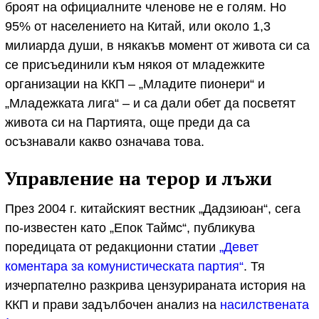
броят на официалните членове не е голям. Но
95% от населението на Китай, или около 1,3
милиарда души, в някакъв момент от живота си са
се присъединили към някоя от младежките
организации на ККП – „Младите пионери“ и
„Младежката лига“ – и са дали обет да посветят
живота си на Партията, още преди да са
осъзнавали какво означава това.
Управление на терор и лъжи
През 2004 г. китайският вестник „Дадзиюан“, сега
по-известен като „Епок Таймс“, публикува
поредицата от редакционни статии
„Девет
коментара за комунистическата партия“
. Тя
изчерпателно разкрива цензурираната история на
ККП и прави задълбочен анализ на
насилствената