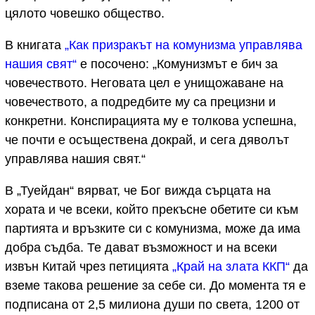
цялото човешко общество.
В книгата
„Как призракът на комунизма управлява
нашия свят“
е посочено: „Комунизмът е бич за
човечеството. Неговата цел е унищожаване на
човечеството, а подредбите му са прецизни и
конкретни. Конспирацията му е толкова успешна,
че почти е осъществена докрай, и сега дяволът
управлява нашия свят.“
В „Туейдан“ вярват, че Бог вижда сърцата на
хората и че всеки, който прекъсне обетите си към
партията и връзките си с комунизма, може да има
добра съдба. Те дават възможност и на всеки
извън Китай чрез петицията
„Край на злата ККП“
да
вземе такова решение за себе си. До момента тя е
подписана от 2,5 милиона души по света, 1200 от