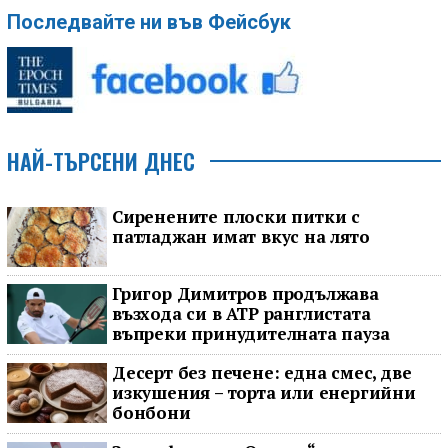
Последвайте ни във Фейсбук
НАЙ-ТЪРСЕНИ ДНЕС
Сиренените плоски питки с
патладжан имат вкус на лято
Григор Димитров продължава
възхода си в ATP ранглистата
въпреки принудителната пауза
Десерт без печене: една смес, две
изкушения – торта или енергийни
бонбони