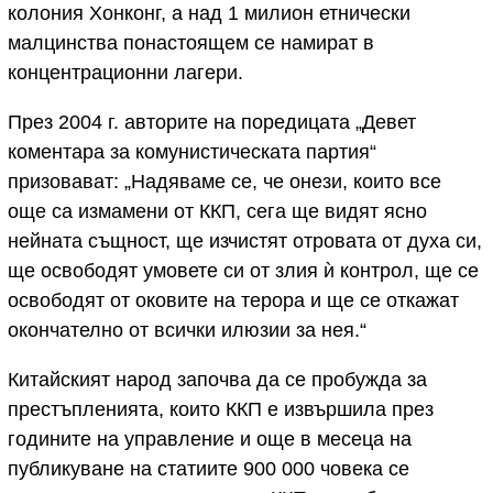
колония Хонконг, а над 1 милион етнически
малцинства понастоящем се намират в
концентрационни лагери.
През 2004 г. авторите на поредицата „Девет
коментара за комунистическата партия“
призовават: „Надяваме се, че онези, които все
още са измамени от ККП, сега ще видят ясно
нейната същност, ще изчистят отровата от духа си,
ще освободят умовете си от злия ѝ контрол, ще се
освободят от оковите на терора и ще се откажат
окончателно от всички илюзии за нея.“
Китайският народ започва да се пробужда за
престъпленията, които ККП е извършила през
годините на управление и още в месеца на
публикуване на статиите 900 000 човека се