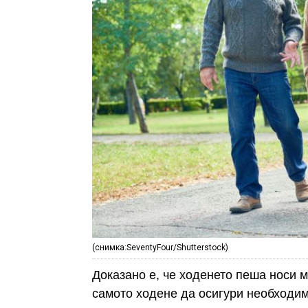
(снимка:SeventyFour/Shutterstock)
Доказано е, че ходенето пеша носи 
самото ходене да осигури необходим