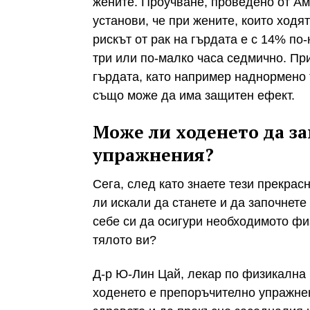
жените. Проучване, проведено от Ам
установи, че при жените, които ходя
рискът от рак на гърдата е с 14% по-
три или по-малко часа седмично. При
гърдата, като например наднормено 
също може да има защитен ефект.
Може ли ходенето да з
упражнения?
Сега, след като знаете тези прекрасн
ли искали да станете и да започнет
себе си да осигури необходимото фи
тялото ви?
Д-р Ю-Лин Цай, лекар по физикална 
ходенето е препоръчително упражне