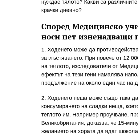
нуждае тялото? Какви са различните 
крачки дневно?
Според Медицинско уч
носи пет изненадващи 
1. Ходенето може да противодейства
затлъстяването. При повече от 12 00
на теглото, изследователи от Меди
ефектът на тези гени намалява напо
продължение на около един час на д
2. Ходенето пеша може също така да
консумирането на сладки неща, коет
теглото им. Например проучване, пр
Великобритания, доказва, че 15-мин
желанието на хората да ядат шокола