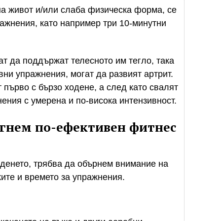
на живот и/или слаба физическа форма, се
ражнения, като например три 10-минутни
ат да поддържат телесното им тегло, така
вни упражнения, могат да развият артрит.
 първо с бързо ходене, а след като свалят
ения с умерена и по-висока интензивност.
тигнем по-ефективен фитнес
оденето, трябва да обърнем внимание на
ките и времето за упражнения.