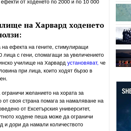
ефекти от ходенето по 2000 и по 10 000
илище на Харвард
ходенето
ползи:
 на ефекта на гените, стимулиращи
0 лица с гени, спомагащи за увеличението
цинско училище на Харвард
установяват,
че
ловина при лица, които ходят бързо в
ен.
 ограничи желанието на хората за
о от своя страна помага за намаляване на
оведено от Ексетърския университет,
утното ходене пеша може да ограничи
д и дори да намали количеството