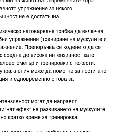
начин на живот на съвременните хора.
веното упражнение за някого,
ъщност не е достатъчна.
физическо натоварване трябва да включва
бни упражнения (трениране на мускулите и
пражнение. Препоръчва се ходенето да се
с средна до висока интензивност като
велоергометър и тренировки с тежести.
 упражнения може да помогне за постигане
ция и едновременно с това за
.
нтензивност могат да направят
тигнат ефект на развиването на мускулите
но кратко време за тренировка.
 не спортуват, не трябва да започват