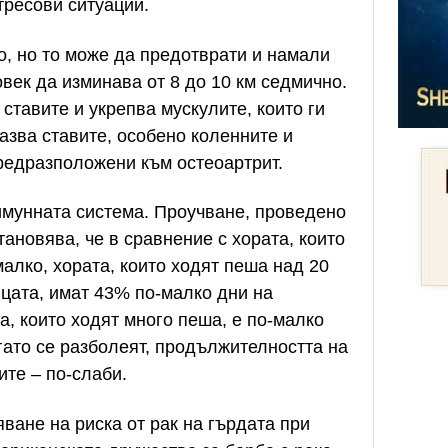
тресови ситуации.
о, но то може да предотврати и намали
овек да изминава от 8 до 10 км седмично.
 ставите и укрепва мускулите, които ги
азва ставите, особено коленните и
предразположени към остеоартрит.
имунната система. Проучване, проведено
тановява, че в сравнение с хората, които
алко, хората, които ходят пеша над 20
ицата, имат 43% по-малко дни на
а, които ходят много пеша, е по-малко
гато се разболеят, продължителността на
ите – по-слаби.
ване на риска от рак на гърдата при