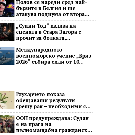
Цолов се нареди сред най-
бързите в Белгия и ще
атакува подиума от втора
редица
„Суини Тод“ излиза на
сцената в Стара Загора с
прочит за болката,
справедливостта и
Международното
човечността
военноморско учение „Бриз
2026“ събира сили от 10
държави в Черно море
Глухарчето показа
обещаващи резултати
срещу рак – необходими са
изпитания с хора
ООН предупреждава: Судан
е на прага на
пълномащабна гражданска