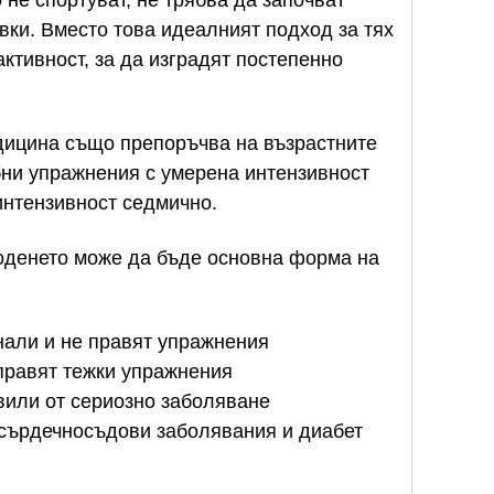
вки. Вместо това идеалният подход за тях
ктивност, за да изградят постепенно
дицина също препоръчва на възрастните
бни упражнения с умерена интензивност
интензивност седмично.
ходенето може да бъде основна форма на
днали и не правят упражнения
 правят тежки упражнения
овили от сериозно заболяване
 сърдечносъдови заболявания и диабет