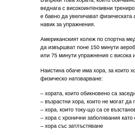
веднага с високоинтензивни трениро
е бавно да увеличават физическата а
навик за упражнения.
Американският колеж по спортна ме
да извършват поне 150 минути аеро
или 75 минути упражнения с висока 
Наистина обаче има хора, за които 
физическо натоварване:
– хората, които обикновено са засе
– възрастни хора, които не могат да
– хора, които току-що са се възстан
– хора с хронични заболявания като
– хора със затлъстяване