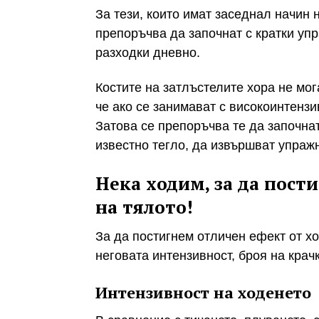
За тези, които имат заседнал начин 
препоръчва да започнат с кратки уп
разходки дневно.
Костите на затлъстелите хора не мог
че ако се занимават с високоинтензи
Затова се препоръчва те да започнат
известно тегло, да извършват упражн
Нека ходим, за да пос
на тялото!
За да постигнем отличен ефект от х
неговата интензивност, броя на крач
Интензивност на ходенето