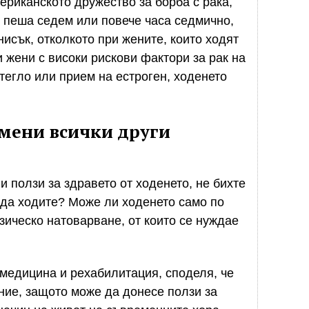
ериканското дружество за борба с рака,
т пеша седем или повече часа седмично,
нисък, отколкото при жените, които ходят
 жени с високи рискови фактори за рак на
тегло или прием на естроген, ходенето
амени всички други
и ползи за здравето от ходенето, не бихте
е да ходите? Може ли ходенето само по
зическо натоварване, от които се нуждае
медицина и рехабилитация, споделя, че
ние, защото може да донесе ползи за