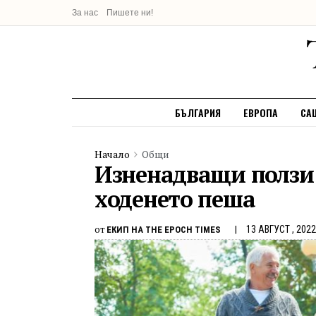
За нас
Пишете ни!
БЪЛГАРИЯ
ЕВРОПА
СА
Начало
Общи
Изненадващи ползи 
ходенето пеша
от
13 АВГУСТ , 2022
ЕКИП НА THE EPOCH TIMES