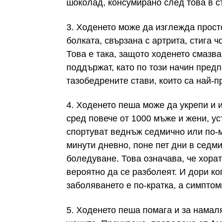
шоколад, консумирано след това в с
3. Ходенето може да изглежда прост
болката, свързана с артрита, стига ч
Това е така, защото ходенето смазва
поддържат, като по този начин предп
тазобедрените стави, които са най-
4. Ходенето пеша може да укрепи и 
сред повече от 1000 мъже и жени, ус
спортуват веднъж седмично или по-м
минути дневно, поне пет дни в седм
боледуване. Това означава, че хорат
вероятно да се разболеят. И дори ко
заболяването е по-кратка, а симптом
5. Ходенето пеша помага и за намаля