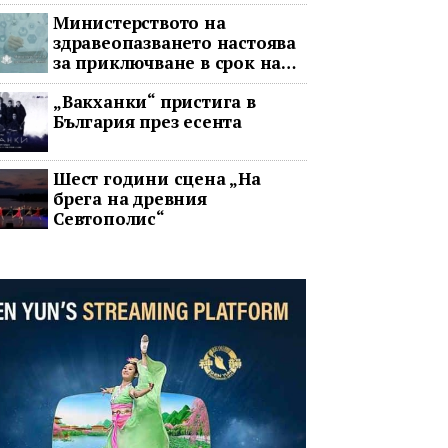
война
Министерството на
здравеопазването настоява
за приключване в срок на
два ключови строителни
„Вакханки“ пристига в
проекта
България през есента
Шест години сцена „На
брега на древния
Севтополис“