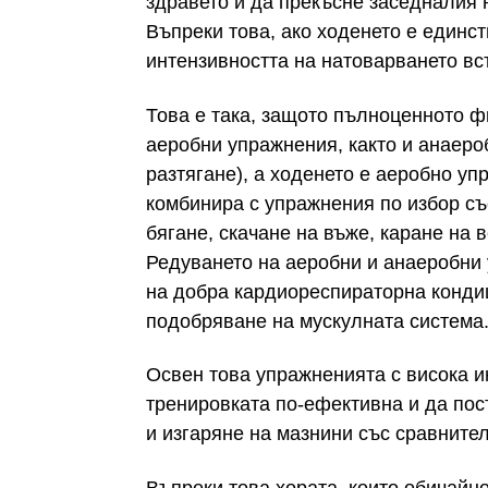
здравето и да прекъсне заседналия 
Въпреки това, ако ходенето е единст
интензивността на натоварването вс
Това е така, защото пълноценното 
аеробни упражнения, както и анаеро
разтягане), а ходенето е аеробно у
комбинира с упражнения по избор съ
бягане, скачане на въже, каране на 
Редуването на аеробни и анаеробни
на добра кардиореспираторна конди
подобряване на мускулната система
Освен това упражненията с висока и
тренировката по-ефективна и да пос
и изгаряне на мазнини със сравнител
Въпреки това хората, които обичайно