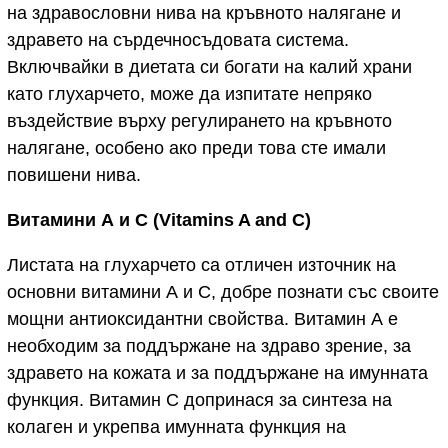
на здравословни нива на кръвното налягане и
здравето на сърдечносъдовата система.
Включвайки в диетата си богати на калий храни
като глухарчето, може да изпитате непряко
въздействие върху регулирането на кръвното
налягане, особено ако преди това сте имали
повишени нива.
Витамини А и С
(Vitamins A and C)
Листата на глухарчето са отличен източник на
основни витамини А и С, добре познати със своите
мощни антиоксидантни свойства. Витамин А е
необходим за поддържане на здраво зрение, за
здравето на кожата и за поддържане на имунната
функция. Витамин С допринася за синтеза на
колаген и укрепва имунната функция на