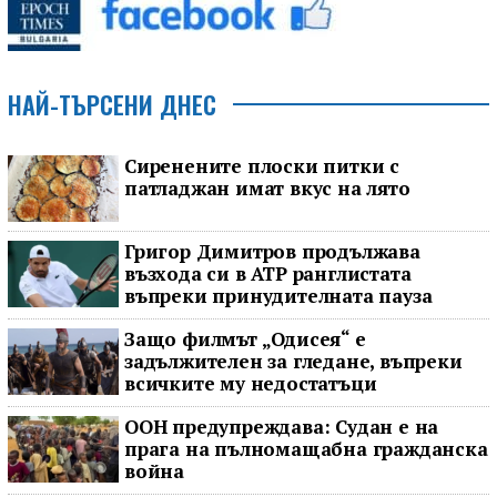
НАЙ-ТЪРСЕНИ ДНЕС
Сиренените плоски питки с
патладжан имат вкус на лято
Григор Димитров продължава
възхода си в ATP ранглистата
въпреки принудителната пауза
Защо филмът „Одисея“ е
задължителен за гледане, въпреки
всичките му недостатъци
ООН предупреждава: Судан е на
прага на пълномащабна гражданска
война