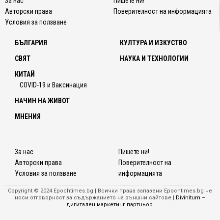
За нас
Пишете ни!
Авторски права
Поверителност на информацията
Условия за ползване
БЪЛГАРИЯ
КУЛТУРА И ИЗКУСТВО
СВЯТ
НАУКА И ТЕХНОЛОГИИ
КИТАЙ
COVID-19 и Ваксинация
НАЧИН НА ЖИВОТ
МНЕНИЯ
За нас
Пишете ни!
Авторски права
Поверителност на
Условия за ползване
информацията
Copyright © 2024 Epochtimes.bg | Всички права запазени Epochtimes.bg не
носи отговорност за съдържанието на външни сайтове |
Divinitum –
дигитален маркетинг партньор
.