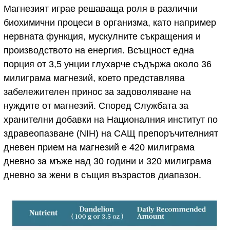
Магнезият играе решаваща роля в различни
биохимични процеси в организма, като например
нервната функция, мускулните съкращения и
производството на енергия. Всъщност една
порция от 3,5 унции глухарче съдържа около 36
милиграма магнезий, което представлява
забележителен принос за задоволяване на
нуждите от магнезий. Според Службата за
хранителни добавки на Националния институт по
здравеопазване (NIH) на САЩ препоръчителният
дневен прием на магнезий е 420 милиграма
дневно за мъже над 30 години и 320 милиграма
дневно за жени в същия възрастов диапазон.