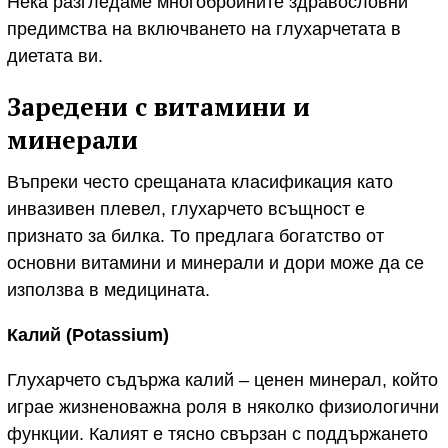
Нека разгледаме многобройните здравословни
предимства на включването на глухарчетата в
диетата ви.
Заредени с витамини и
минерали
Въпреки често срещаната класификация като
инвазивен плевел, глухарчето всъщност е
признато за билка. То предлага богатство от
основни витамини и минерали и дори може да се
използва в медицината.
Калий (
Potassium)
Глухарчето съдържа калий – ценен минерал, който
играе жизненоважна роля в няколко физиологични
функции. Калият е тясно свързан с поддържането