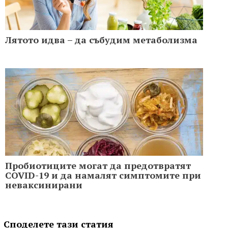
Лятото идва – да събудим метаболизма
Пробиотиците могат да предотвратят
COVID-19 и да намалят симптомите при
неваксинирани
Споделете тази статия