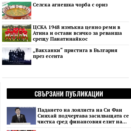
Селска агнешка чорба с ориз
ЦСКА 1948 измъкна ценно реми в
Атина и остави всичко за реванша
срещу Панатинайкос
„Вакханки“ пристига в България
през есента
СВЪРЗАНИ ПУБЛИКАЦИИ
Падането на лоялиста на Си Фан
Синхай подчертава засилващата се
чистка сред финансовия елит на
Китай