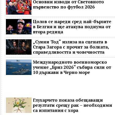
Основни изводи от Световното
първенство по футбол 2026
Цолов се нареди сред най-бързите
в Белгия и ще атакува подиума от
втора редица
„Суини Тод“ излиза на сцената в
Стара Загора с прочит за болката,
справедливостта и човечността
Международното военноморско
учение „Бриз 2026“ събира сили от
10 държави в Черно море
Глухарчето показа обещаващи
резултати срещу рак – необходими
са изпитания с хора