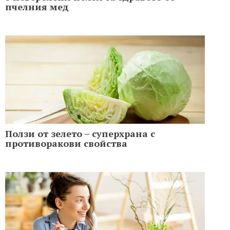
пчелния мед
Ползи от зелето – суперхрана с
противоракови свойства