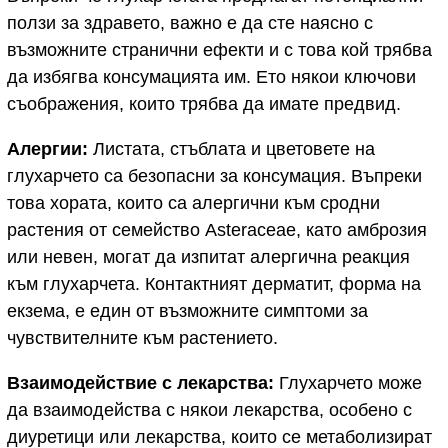
ползи за здравето, важно е да сте наясно с
възможните странични ефекти и с това кой трябва
да избягва консумацията им. Ето някои ключови
съображения, които трябва да имате предвид.
Алергии:
Листата, стъблата и цветовете на
глухарчето са безопасни за консумация. Въпреки
това хората, които са алергични към сродни
растения от семейство Asteraceae, като амброзия
или невен, могат да изпитат алергична реакция
към глухарчета. Контактният дерматит, форма на
екзема, е един от възможните симптоми за
чувствителните към растението.
Взаимодействие с лекарства:
Глухарчето може
да взаимодейства с някои лекарства, особено с
диуретици или лекарства, които се метаболизират