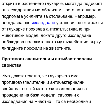
открити в растението глухарче, могат да подобрят
въглехидратния метаболизъм, което потенциално
подпомага усилията за отслабване. Например,
неотдавнашно
изследване
установи, че екстрактът
от глухарче проявява антизатлъстяване при
животински модел, докато друго изследване
наблюдава положителното му въздействие върху
липидните профили на животните.
Противовъзпалителни и антибактериални
свойства
Има доказателства, че глухарчето има
противовъзпалителни и антибактериални
свойства, но тъй като тези изследвания са
проведени на база модели, свързани с
изследвания на животно – то са необходими