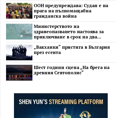
ООН предупреждава: Судан е на
прага на пълномащабна
гражданска война
Министерството на
здравеопазването настоява за
приключване в срок на два
ключови строителни проекта
„Вакханки“ пристига в България
през есента
Шест години сцена „На брега на
древния Севтополис“