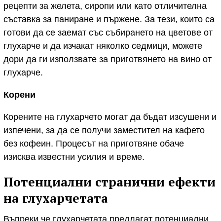
рецепти за желета, сиропи или като отличителна
съставка за паниране и пържене. За тези, които са
готови да се заемат със събирането на цветове от
глухарче и да изчакат няколко седмици, можете
дори да ги използвате за приготвянето на вино от
глухарче.
Корени
Корените на глухарчето могат да бъдат изсушени и
изпечени, за да се получи заместител на кафето
без кофеин. Процесът на приготвяне обаче
изисква известни усилия и време.
Потенциални странични ефекти
на глухарчетата
Въпреки че глухарчетата предлагат потенциални