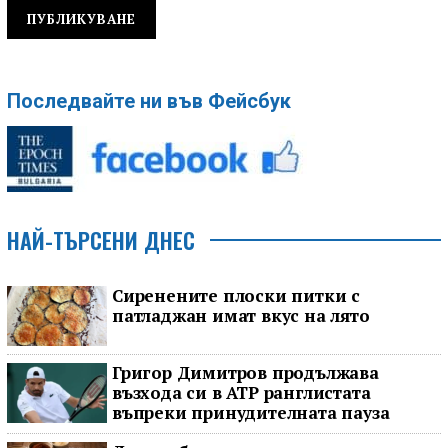
Последвайте ни във Фейсбук
НАЙ-ТЪРСЕНИ ДНЕС
Сиренените плоски питки с
патладжан имат вкус на лято
Григор Димитров продължава
възхода си в ATP ранглистата
въпреки принудителната пауза