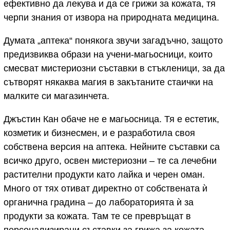
ефективно да лекува и да се грижи за кожата, тя
черпи знания от извора на природната медицина.
Думата „аптека“ понякога звучи загадъчно, защото
предизвиква образи на учени-магьосници, които
смесват мистериозни съставки в стъкленици, за да
сътворят някаква магия в закътаните стаички на
малките си магазинчета.
Джъстин Кан обаче не е магьосница. Тя е естетик,
козметик и бизнесмен, и е разработила своя
собствена версия на аптека. Нейните съставки са
всичко друго, освен мистериозни – те са лечебни
растителни продукти като лайка и черен оман.
Много от тях отиват директно от собствената ѝ
органична градина – до лабораторията ѝ за
продукти за кожата. Там те се превръщат в
персонализирани съставки за грижа за кожата,