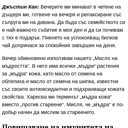
Джъстин Кан:
Вечерите ми минават в четене на
дъщеря ми, готвене на вечеря и релаксиране със
съпруга ми на дивана. Да бъда със семейството си
е най-важното събитие в моя ден и да си почивам
с тях е подарък. Пиенето на успокояващ билков
чай допринася за спокойния завършек на деня.
Вечер обикновено използвам нашето „Масло на
мъдростта“. В него има всички „мъдри“ растения
за „мъдра“ кожа, като масло от семена на
облепиха и масло от семена на шипка, известни
със своите антиоксидантни и подхранващи кожата
свойства. Харесва ми терминът „мъдра кожа“
вместо „против стареене“. Мисля, че „мъдра“ е по-
добър начин да мислим за стареенето.
Повишаване на имунитета на