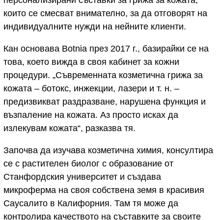
които се смесват внимателно, за да отговорят на
индивидуалните нужди на нейните клиенти.
Кан основава Botnia през 2017 г., базирайки се на
това, което вижда в своя кабинет за кожни
процедури. „Съвременната козметична грижа за
кожата – ботокс, инжекции, лазери и т. н. –
предизвикват раздразване, нарушена функция и
възпаление на кожата. Аз просто исках да
излекувам кожата“, разказва тя.
Започва да изучава козметична химия, консултира
се с растителен биолог с образование от
Станфордския университет и създава
микроферма на своя собствена земя в красивия
Саусалито в Калифорния. Там тя може да
контролира качеството на съставките за своите