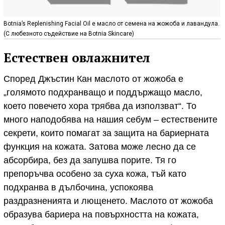
Botnia’s Replenishing Facial Oil е масло от семена на жожоба и лавандула.
(С любезното съдействие на Botnia Skincare)
Естествен овлажнител
Според Джъстин Кан маслото от жожоба е
„голямото подхранващо и поддържащо масло,
което повечето хора трябва да използват“. То
много наподобява на нашия себум – естествените
секрети, които помагат за защита на бариерната
функция на кожата. Затова може лесно да се
абсорбира, без да запушва порите. Тя го
препоръчва особено за суха кожа, тъй като
подхранва в дълбочина, успокоява
раздразненията и лющенето. Маслото от жожоба
образува бариера на повърхността на кожата,