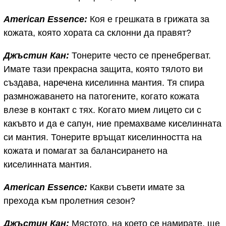
American Essence:
Коя е грешката в грижата за
кожата, която хората са склонни да правят?
Джъстин Кан:
Тонерите често се пренебрегват.
Имате тази прекрасна защита, която тялото ви
създава, наречена киселинна мантия. Тя спира
размножаването на патогените, когато кожата
влезе в контакт с тях. Когато мием лицето си с
какъвто и да е сапун, ние премахваме киселинната
си мантия. Тонерите връщат киселинността на
кожата и помагат за балансирането на
киселинната мантия.
American Essence:
Какви съвети имате за
прехода към пролетния сезон?
Джъстин Кан:
Мястото, на което се намирате, ще