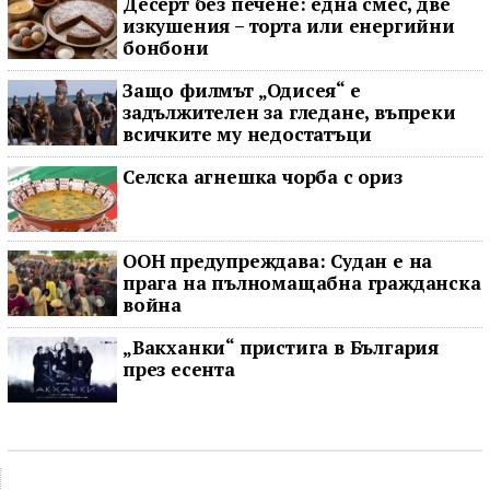
Десерт без печене: една смес, две
изкушения – торта или енергийни
бонбони
Защо филмът „Одисея“ е
задължителен за гледане, въпреки
всичките му недостатъци
Селска агнешка чорба с ориз
ООН предупреждава: Судан е на
прага на пълномащабна гражданска
война
„Вакханки“ пристига в България
през есента