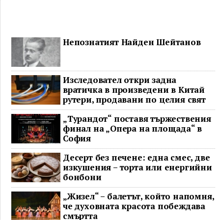
Непознатият Найден Шейтанов
Изследовател откри задна
вратичка в произведени в Китай
рутери, продавани по целия свят
„Турандот“ поставя тържествения
финал на „Опера на площада“ в
София
Десерт без печене: една смес, две
изкушения – торта или енергийни
бонбони
„Жизел“ – балетът, който напомня,
че духовната красота побеждава
смъртта