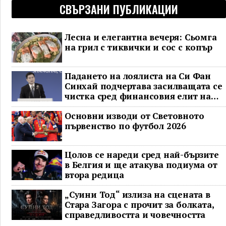
СВЪРЗАНИ ПУБЛИКАЦИИ
Лесна и елегантна вечеря: Сьомга
на грил с тиквички и сос с копър
Падането на лоялиста на Си Фан
Синхай подчертава засилващата се
чистка сред финансовия елит на
Китай
Основни изводи от Световното
първенство по футбол 2026
Цолов се нареди сред най-бързите
в Белгия и ще атакува подиума от
втора редица
„Суини Тод“ излиза на сцената в
Стара Загора с прочит за болката,
справедливостта и човечността