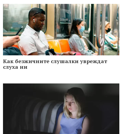
Как безжичните слушалки увреждат
слуха ни