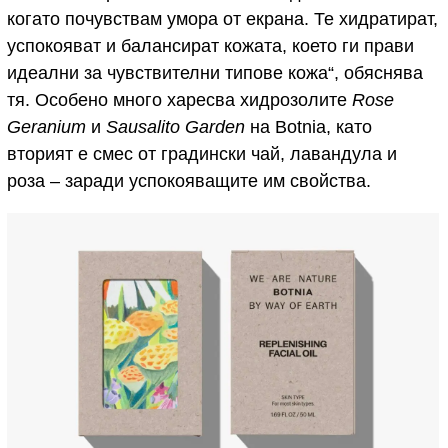
когато почувствам умора от екрана. Те хидратират,
успокояват и балансират кожата, което ги прави
идеални за чувствителни типове кожа“, обяснява
тя. Особено много харесва хидрозолите
Rose
Geranium
и
Sausalito Garden
на Botnia, като
вторият е смес от градински чай, лавандула и
роза – заради успокояващите им свойства.