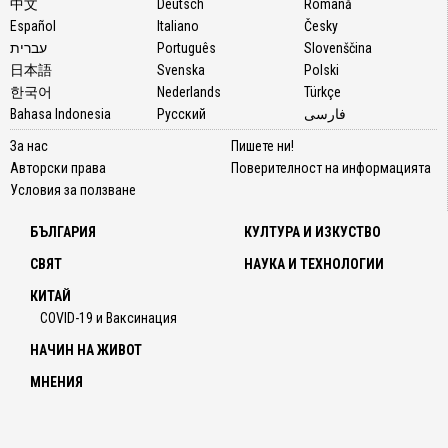
中文
Deutsch
Română
Español
Italiano
Česky
עברית
Português
Slovenščina
日本語
Svenska
Polski
한국어
Nederlands
Türkçe
Bahasa Indonesia
Русский
فارسی
За нас
Пишете ни!
Авторски права
Поверителност на информацията
Условия за ползване
БЪЛГАРИЯ
КУЛТУРА И ИЗКУСТВО
СВЯТ
НАУКА И ТЕХНОЛОГИИ
КИТАЙ
COVID-19 и Ваксинация
НАЧИН НА ЖИВОТ
МНЕНИЯ