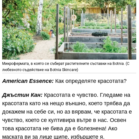
Микрофермата, в която се събират растителните съставки на Botnia. (С
любезното съдействие на Botnia Skincare)
American Essence:
Как определяте красотата?
Джъстин Кан:
Красотата е чувство. Гледаме на
красотата като на нещо външно, което трябва да
докажем на себе си, но аз вярвам, че красотата е
чувство, което се култивира вътре в нас. Освен
това красотата не бива да е болезнена! Ако
маската ви за лице щипе, избършете я.