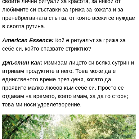
своите лични ритуали за красота, за някои от
любимите си съставки за грижа за кожата и за
пренебрегваната стъпка, от която всеки се нуждае
в своята рутина.
American Essence:
Кой е ритуалът за грижа за
себе си, който спазвате стриктно?
Джъстин Кан:
Измивам лицето си всяка сутрин и
втривам продуктите в него. Това може да е
единственото време през деня, когато да
проявите малко любов към себе си. Просто се
отдавам на времето, което имам, за да го сторя;
това ми носи удовлетворение.