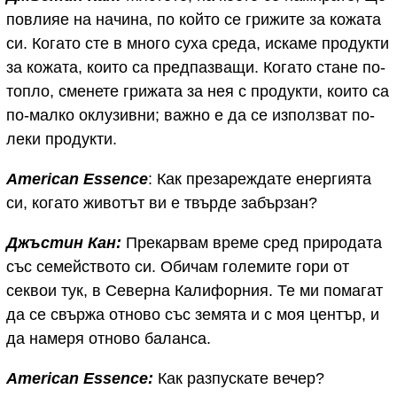
повлияе на начина, по който се грижите за кожата
си. Когато сте в много суха среда, искаме продукти
за кожата, които са предпазващи. Когато стане по-
топло, сменете грижата за нея с продукти, които са
по-малко оклузивни; важно е да се използват по-
леки продукти.
American Essence
: Как презареждате енергията
си, когато животът ви е твърде забързан?
Джъстин Кан:
Прекарвам време сред природата
със семейството си. Обичам големите гори от
секвои тук, в Северна Калифорния. Те ми помагат
да се свържа отново със земята и с моя център, и
да намеря отново баланса.
American Essence:
Как разпускате вечер?