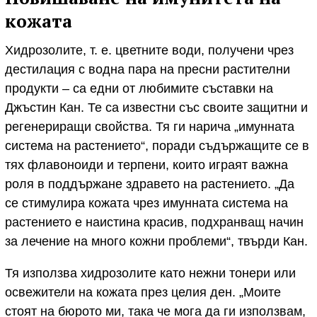
кожата
Хидрозолите, т. е. цветните води, получени чрез
дестилация с водна пара на пресни растителни
продукти – са едни от любимите съставки на
Джъстин Кан. Те са известни със своите защитни и
регенериращи свойства. Тя ги нарича „имунната
система на растението“, поради съдържащите се в
тях флавоноиди и терпени, които играят важна
роля в поддържане здравето на растението. „Да
се стимулира кожата чрез имунната система на
растението е наистина красив, подхранващ начин
за лечение на много кожни проблеми“, твърди Кан.
Тя използва хидрозолите като нежни тонери или
освежители на кожата през целия ден. „Моите
стоят на бюрото ми, така че мога да ги използвам,