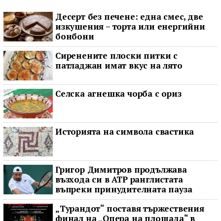
Десерт без печене: една смес, две
изкушения – торта или енергийни
бонбони
Сиренените плоски питки с
патладжан имат вкус на лято
Селска агнешка чорба с ориз
Историята на символа свастика
Григор Димитров продължава
възхода си в ATP ранглистата
въпреки принудителната пауза
„Турандот“ поставя тържествения
финал на „Опера на площада“ в