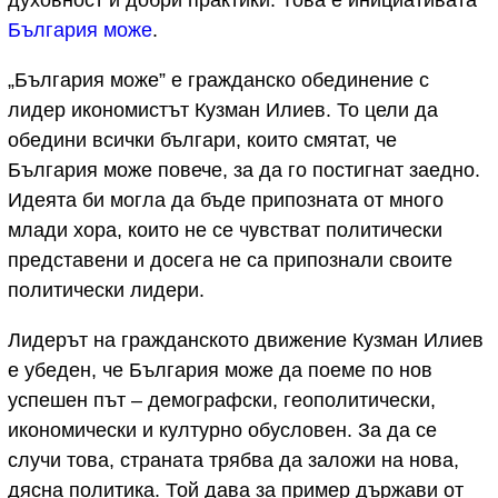
България може
.
„България може” е гражданско обединение с
лидер икономистът Кузман Илиев. То цели да
обедини всички българи, които смятат, че
България може повече, за да го постигнат заедно.
Идеята би могла да бъде припозната от много
млади хора, които не се чувстват политически
представени и досега не са припознали своите
политически лидери.
Лидерът на гражданското движение Кузман Илиев
е убеден, че България може да поеме по нов
успешен път – демографски, геополитически,
икономически и културно обусловен. За да се
случи това, страната трябва да заложи на нова,
дясна политика. Той дава за пример държави от