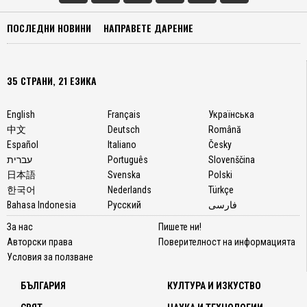
ПОСЛЕДНИ НОВИНИ
НАПРАВЕТЕ ДАРЕНИЕ
35 СТРАНИ, 21 ЕЗИКА
English
Français
Українська
中文
Deutsch
Română
Español
Italiano
Česky
עברית
Português
Slovenščina
日本語
Svenska
Polski
한국어
Nederlands
Türkçe
Bahasa Indonesia
Русский
فارسی
За нас
Пишете ни!
Авторски права
Поверителност на информацията
Условия за ползване
БЪЛГАРИЯ
КУЛТУРА И ИЗКУСТВО