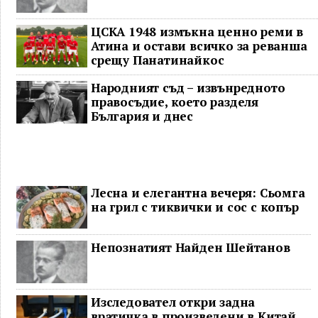
ЦСКА 1948 измъкна ценно реми в
Атина и остави всичко за реванша
срещу Панатинайкос
Народният съд – извънредното
правосъдие, което разделя
България и днес
Лесна и елегантна вечеря: Сьомга
на грил с тиквички и сос с копър
Непознатият Найден Шейтанов
Изследовател откри задна
вратичка в произведени в Китай