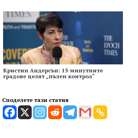
Кристин Aндерсън: 15-минутните
градове целят „пълен контрол“
Споделете тази статия