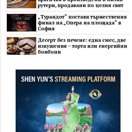
рутери, продавани по целия свят
„Турандот“ поставя тържествения
финал на „Опера на площада“ в
София
Десерт без печене: една смес, две
изкушения – торта или енергийни
бонбони