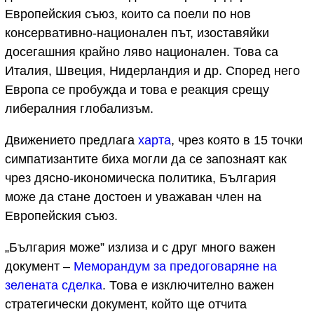
Европейския съюз, които са поели по нов
консервативно-национален път, изоставяйки
досегашния крайно ляво национален. Това са
Италия, Швеция, Нидерландия и др. Според него
Европа се пробужда и това е реакция срещу
либералния глобализъм.
Движението предлага
харта
, чрез която в 15 точки
симпатизантите биха могли да се запознаят как
чрез дясно-икономическа политика, България
може да стане достоен и уважаван член на
Европейския съюз.
„България може” излиза и с друг много важен
документ –
Меморандум за предоговаряне на
зелената сделка
. Това е изключително важен
стратегически документ, който ще отчита