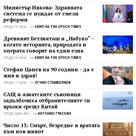
Министър Ивкова: Здравната
система се нуждае от смели
реформи
от
ЕКИП НА THE EPOCH TIMES
ПРЕДИ 10 ЧАСА
Древният Бегликташ и „Набуко“ –
когато историята, природата и
операта говорят на един език
от
ЕКИП НА THE EPOCH TIMES
ПРЕДИ 10 ЧАСА
Стефан Цанев на 90 години – да е
жив и здрав!
от
ОГНЯН СТАМБОЛИЕВ
ПРЕДИ 17 ЧАСА
САЩ и азиатските съюзници
задълбочиха отбранителните си
връзки срещу Китай
от
АНТОНИО ГРАСЕФО
ПРЕДИ ЕДИН ДЕН
Число 13: Смърт, безредие и вратата
към нов живот