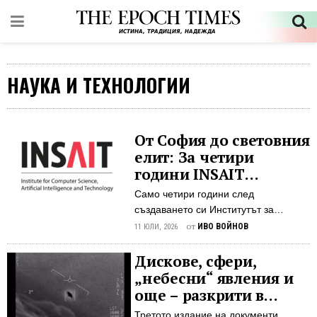
НАУКА И ТЕХНОЛОГИИ
От София до световния
елит: За четири
години INSAIT
изпревари Кеймбридж
Само четири години след
и Принстън и донесе
създаването си Институтът за
исторически успех за
компютърни науки, изкуствен
от
ИВО ВОЙНОВ
11 ЮЛИ, 2026
България
интелект и технологии (INSAIT) към
Софийския университет „Св.
Дискове, сфери,
Климент Охридски“ се превърна в
„небесни“ явления и
една от най-успешните научни
още – разкрити в
организации в Европа. Постиженията
третата порция
Третото издание на документи