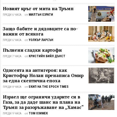
Dragon, скачен към станцията. Това
Новият кръг от мита на Тръмп
съобщи говорителката ...
от
МИЛТЪН ЕЗРАТИ
ПРЕДИ 6 ЧАСА
Защо бабите и дядовците са по-
важни от всякога
от
УОЛКЪР ЛАРСЪН
ПРЕДИ 6 ЧАСА
Пълнени сладки картофи
от
КРИСТИЙН БИЙЛ ДЪНСТ
ПРЕДИ 7 ЧАСА
Одисеята на антигероя: как
Кристофър Нолан пренаписа Омир
за една скептична епоха
от
ЕКИП НА THE EPOCH TIMES
ПРЕДИ 8 ЧАСА
Израел ще ограничи ударите си в
Газа, за да даде шанс на плана на
Тръмп за разоръжаване на „Хамас“
от
ТОМ ОЗИМЕК
ПРЕДИ 9 ЧАСА