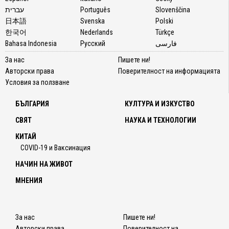
עברית
Português
Slovenščina
日本語
Svenska
Polski
한국어
Nederlands
Türkçe
Bahasa Indonesia
Русский
فارسی
За нас
Пишете ни!
Авторски права
Поверителност на информацията
Условия за ползване
БЪЛГАРИЯ
КУЛТУРА И ИЗКУСТВО
СВЯТ
НАУКА И ТЕХНОЛОГИИ
КИТАЙ
COVID-19 и Ваксинация
НАЧИН НА ЖИВОТ
МНЕНИЯ
За нас
Пишете ни!
Авторски права
Поверителност на