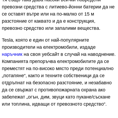
превозни средства с литиево-йонни батерии да не
се оставят вътре или на по-малко от 15 м
разстояние от каквато и да е конструкция,
превозно средство или запалими вещества.
Tesla, която е един от най-популярните
производители на електромобили, издаде
наръчник
на своя уебсайт в случай на наводнение.
Компанията препоръчва електромобилите да се
преместят на по-високо място преди потенциално
„потапяне“, както и техните собственици да се
отдръпнат на безопасно разстояние, и незабавно
да се свържат с противопожарната охрана ако
забележат „огън, дим, звуци като пукане/съскане
или топлина, идващи от превозното средство“.