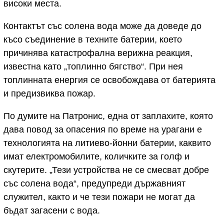
високи места.
Контактът със солена вода може да доведе до
късо съединение в техните батерии, което
причинява катастрофална верижна реакция,
известна като „топлинно бягство“. При нея
топлинната енергия се освобождава от батерията
и предизвиква пожар.
По думите на Патронис, една от заплахите, която
дава повод за опасения по време на урагани е
технологията на литиево-йонни батерии, каквито
имат електромобилите, количките за голф и
скутерите. „Тези устройства не се смесват добре
със солена вода“, предупреди държавният
служител, както и че тези пожари не могат да
бъдат загасени с вода.