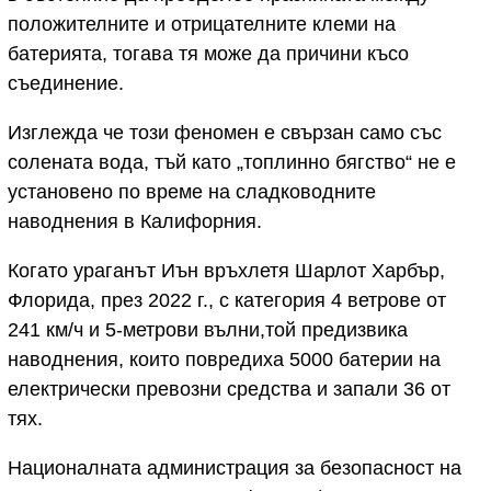
положителните и отрицателните клеми на
батерията, тогава тя може да причини късо
съединение.
Изглежда че този феномен е свързан само със
солената вода, тъй като „топлинно бягство“ не е
установено по време на сладководните
наводнения в Калифорния.
Когато ураганът Иън връхлетя Шарлот Харбър,
Флорида, през 2022 г., с категория 4 ветрове от
241 км/ч и 5-метрови вълни,той предизвика
наводнения, които повредиха 5000 батерии на
електрически превозни средства и запали 36 от
тях.
Националната администрация за безопасност на