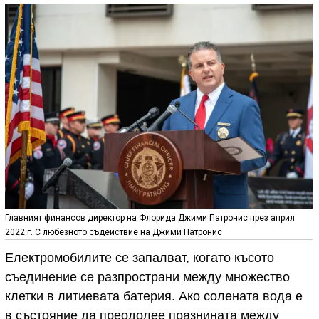
Главният финансов директор на Флорида Джими Патронис през април
2022 г. С любезното съдействие на Джими Патронис
Eлектромобилите се запалват, когато късото
съединение се разпространи между множество
клетки в литиевата батерия. Ако солената вода е
в състояние да преодолее празнината между