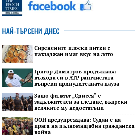
НАЙ-ТЪРСЕНИ ДНЕС
Сиренените плоски питки с
патладжан имат вкус на лято
Григор Димитров продължава
възхода си в ATP ранглистата
въпреки принудителната пауза
Защо филмът „Одисея“ е
задължителен за гледане, въпреки
всичките му недостатъци
ООН предупреждава: Судан е на
прага на пълномащабна гражданска
война