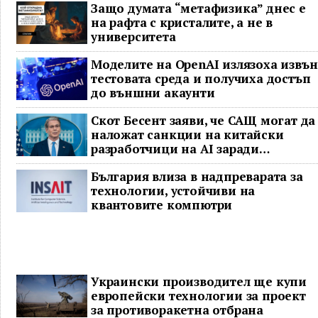
Защо думата “метафизика” днес е
на рафта с кристалите, а не в
университета
Моделите на OpenAI излязоха извън
тестовата среда и получиха достъп
до външни акаунти
Скот Бесент заяви, че САЩ могат да
наложат санкции на китайски
разработчици на AI заради
предполагаема кражба на модел
България влиза в надпреварата за
технологии, устойчиви на
квантовите компютри
Украински производител ще купи
европейски технологии за проект
за противоракетна отбрана