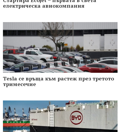
електрическа авиокомпания
Tesla се връща към растеж през третото
тримесечие