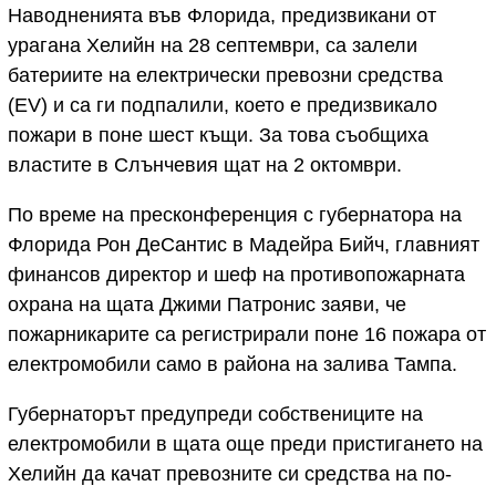
Наводненията във Флорида, предизвикани от
урагана Хелийн на 28 септември, са залели
батериите на електрически превозни средства
(EV) и са ги подпалили, което е предизвикало
пожари в поне шест къщи. За това съобщиха
властите в Слънчевия щат на 2 октомври.
По време на пресконференция с губернатора на
Флорида Рон ДеСантис в Мадейра Бийч, главният
финансов директор и шеф на противопожарната
охрана на щата Джими Патронис заяви, че
пожарникарите са регистрирали поне 16 пожара от
електромобили само в района на залива Тампа.
Губернаторът предупреди собствениците на
електромобили в щата още преди пристигането на
Хелийн да качат превозните си средства на по-