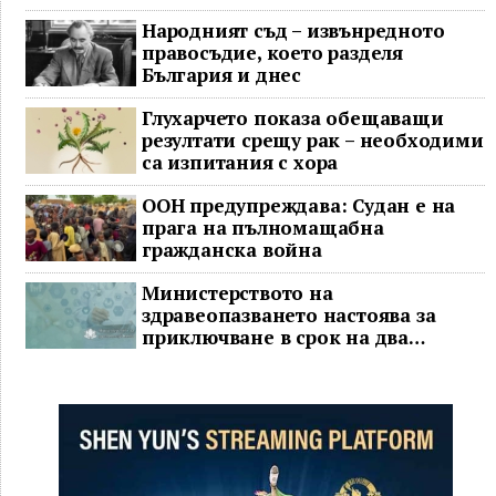
Народният съд – извънредното
правосъдие, което разделя
България и днес
Глухарчето показа обещаващи
резултати срещу рак – необходими
са изпитания с хора
ООН предупреждава: Судан е на
прага на пълномащабна
гражданска война
Министерството на
здравеопазването настоява за
приключване в срок на два
ключови строителни проекта