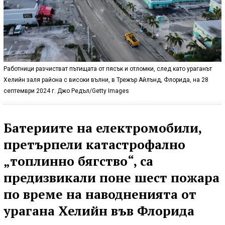
Работници разчистват пътищата от пясък и отломки, след като ураганът
Хелийн заля района с високи вълни, в Трежър Айлънд, Флорида, на 28
септември 2024 г. Джо Редъл/Getty Images
Батериите на електромобили,
претърпели катастрофално
„топлинно бягство“, са
предизвикали поне шест пожара
по време на наводненията от
урагана Хелийн във Флорида