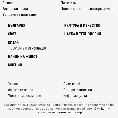
За нас
Пишете ни!
Авторски права
Поверителност на информацията
Условия за ползване
БЪЛГАРИЯ
КУЛТУРА И ИЗКУСТВО
СВЯТ
НАУКА И ТЕХНОЛОГИИ
КИТАЙ
COVID-19 и Ваксинация
НАЧИН НА ЖИВОТ
МНЕНИЯ
За нас
Пишете ни!
Авторски права
Поверителност на
Условия за ползване
информацията
Copyright © 2024 Epochtimes.bg | Всички права запазени Epochtimes.bg не
носи отговорност за съдържанието на външни сайтове |
Divinitum –
дигитален маркетинг партньор
.