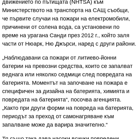
движението по пътищата (NHTSA) към
Министерството на транспорта на САЩ съобщи,
че първите случаи на пожари на електромобили,
причинени от солена вода, са установени по
време на урагана Санди през 2012 г., който заля
части от Нюарк, Ню Джърси, наред с други райони.
„Наблюдавани са пожари от литиево-йонни
батерии на превозни средства, които се запалват
веднага или няколко седмици след повредата на
батерията. Моментът на започване на пожара е
специфичен за дизайна на батерията, химията и
повредата на батерията“, посочва агенцията.
„Както при други форми на повреда на батерията,
периодът за преход от самонагряване към
запалване може да варира значително.“
Тя също така дава насоки всички повредени