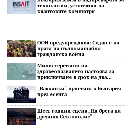
технологии, устойчиви на
квантовите компютри
ООН предупреждава: Судан е на
прага на пълномащабна
гражданска война
Министерството на
здравеопазването настоява за
приключване в срок на два
ключови строителни проекта
„Вакханки“ пристига в България
през есента
Шест години сцена „На брега на
древния Севтополис“