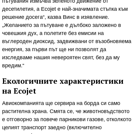
пътувания измъчва зеленото движение от
десетилетия, а Ecojet е най-значимата стъпка към
решение досега“, казва Винс в изявление.
„Желанието за пътуване е дълбоко заложено в
човешкия дух, а полетите без емисии на
въглероден диоксид, задвижвани от възобновяема
енергия, за първи път ще ни позволят да
изследваме нашия невероятен свят, без да му
вредим.“
Екологичните характеристики
на Ecojet
Авиокомпанията ще сервира на борда си само
растителна храна. Смята се, че животновъдството
е отговорно за повече парникови газове, отколкото
целият транспорт заедно (включително