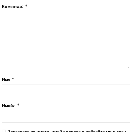
*
Коментар:
*
Име
*
Имейл
Запазване на името, имейл адреса и уебсайта ми в този