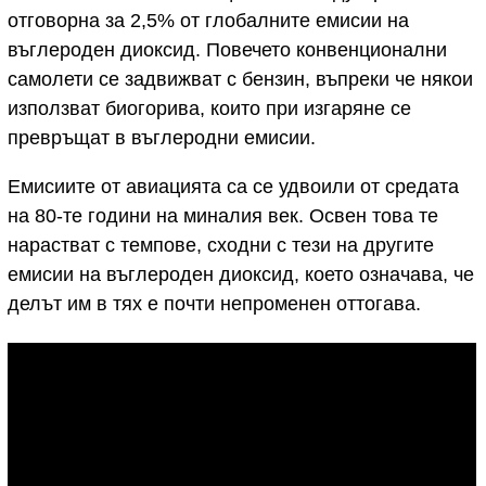
отговорна за 2,5% от глобалните емисии на
въглероден диоксид. Повечето конвенционални
самолети се задвижват с бензин, въпреки че някои
използват биогорива, които при изгаряне се
превръщат в въглеродни емисии.
Емисиите от авиацията са се удвоили от средата
на 80-те години на миналия век. Освен това те
нарастват с темпове, сходни с тези на другите
емисии на въглероден диоксид, което означава, че
делът им в тях е почти непроменен оттогава.