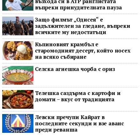
възхода си в ATP ранглистата
въпреки принудителната пауза
Защо филмът „Одисея“ е
задължителен за гледане, въпреки
всичките му недостатъци
Къпиновият крамбъл е
старомодният десерт, който носех
на всяко събиране
Селска агнешка чорба с ориз
Телешка саздърма с картофи и
домати – вкус от традицията
Левски пречупи Кайрат в
последните секунди и взе аванс
преди реванша