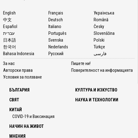
English
Français
Українська
中文
Deutsch
Română
Español
Italiano
Česky
עברית
Português
Slovenščina
日本語
Svenska
Polski
한국어
Nederlands
Türkçe
Bahasa Indonesia
Русский
فارسی
За нас
Пишете ни!
Авторски права
Поверителност на информацията
Условия за ползване
БЪЛГАРИЯ
КУЛТУРА И ИЗКУСТВО
СВЯТ
НАУКА И ТЕХНОЛОГИИ
КИТАЙ
COVID-19 и Ваксинация
НАЧИН НА ЖИВОТ
МНЕНИЯ