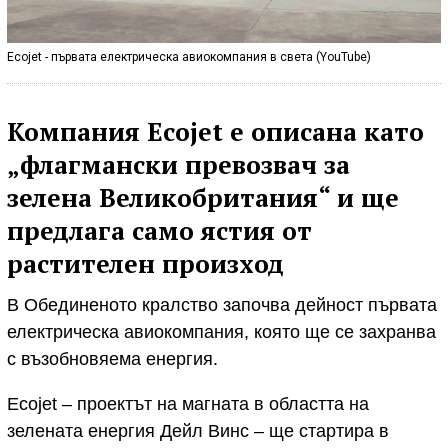
Ecojet - първата електрическа авиокомпания в света (YouTube)
Компания Ecojet е описана като
„флагмански превозвач за
зелена Великобритания“ и ще
предлага само ястия от
растителен произход
В Обединеното кралство започва дейност първата
електрическа авиокомпания, която ще се захранва
с възобновяема енергия.
Ecojet – проектът на магната в областта на
зелената енергия Дейл Винс – ще стартира в