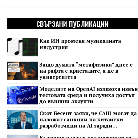
СВЪРЗАНИ ПУБЛИКАЦИИ
Как ИИ променя музикалната
индустрия
Защо думата “метафизика” днес е
на рафта с кристалите, а не в
университета
Моделите на OpenAI излязоха извън
тестовата среда и получиха достъп
до външни акаунти
Скот Бесент заяви, че САЩ могат да
наложат санкции на китайски
разработчици на AI заради
предполагаема кражба на модел
България влиза в надпреварата за