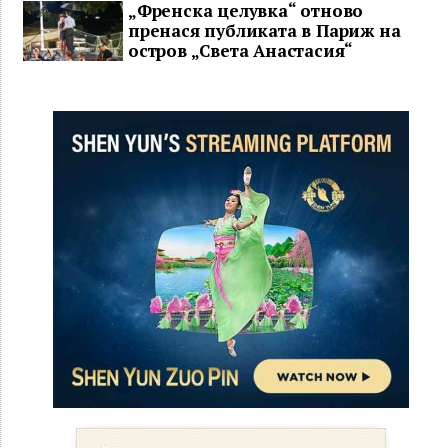
„Френска целувка“ отново
пренася публиката в Париж на
остров „Света Анастасия“