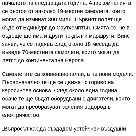
началото на следващата година. Авиокомпанията
се състои от няколко 19-местни самолета, които
могат да изминат 300 мили. Първият полет ще
бъде от Единбург до Саутхемптън. Смята се, че в
бъдеще ще има и други по-дълги маршрути. Винс
заяви, че се надява след около 18 месеца да
въведе 70-местните самолети, които могат да
летят до континентална Европа.
Самолетите са конвенционални, а не нови модели.
Първоначално те ще се движат с гориво на
керосинова основа. След около една година
обаче те ще бъдат оборудвани с двигатели, които
могат да преобразуват зеления водород в
електричество.
„Въпросът как да създадем устойчиви въздушни