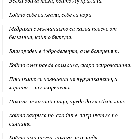
Всеки обича този, който му прилича.
Който себе си хвали, себе си кори.
Мъдрият с мълчанието си казва повече от
безумния, който бълнува.
Благороден е доброделецът, а не болярецът.
Който с неправда се издига, скоро осиромашава.
Птичките се познават по чуруликането, а
хората – по говоренето.
Никога не казвай нищо, преди да го обмислиш.
Който закриля по-слабите, закрилят го по-
силните.
Който има наука, никога не изпада.