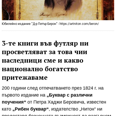
Юбилейно издание “Д-р Петър Берон” - https://artniton.com/beron/
3-те книги във футляр ни
просветляват за това чии
наследници сме и какво
национално богатство
притежаваме
200 години след отпечатването през 1824 г. на
първото издание на
„Буквар с различни
поучения“
от Петра Хаджи Беровича, известен
като
„Рибен буквар“
, издателство „Нитон“ ни