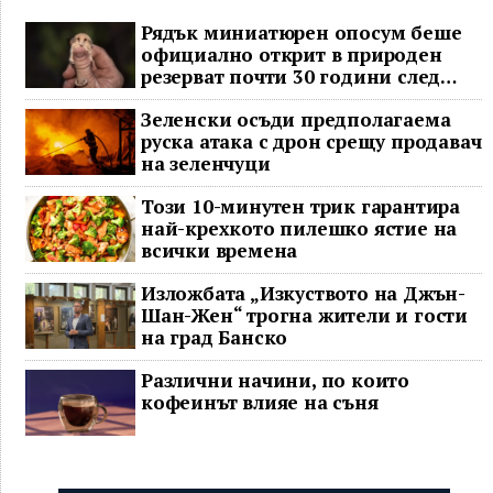
Рядък миниатюрен опосум беше
официално открит в природен
резерват почти 30 години след
последното му наблюдение
Зеленски осъди предполагаема
руска атака с дрон срещу продавач
на зеленчуци
Този 10-минутен трик гарантира
най-крехкото пилешко ястие на
всички времена
Изложбата „Изкуството на Джън-
Шан-Жен“ трогна жители и гости
на град Банско
Различни начини, по които
кофеинът влияе на съня