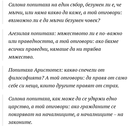
Салона попитаха на един събор, безумен ли е, че
мълчи, или няма какво да каже, а той отговори:
възможно ли е да мълчи безумен човек?
Агезилая попитаха: мъжеството ли е по-важно
или праведността, а той отговори: ако бяхме
всички праведни, нямаше да ни трябва
мъжество.
Попитаха Аристотел: какво спечели от
философията? А той отговори: да правя от само
себе си неща, които другите правят от страх.
Солона попитаха, как може да се удържи едно
царство, а той отговори: ако гражданите се
покоряват на началниците, а началниците – на
законите.