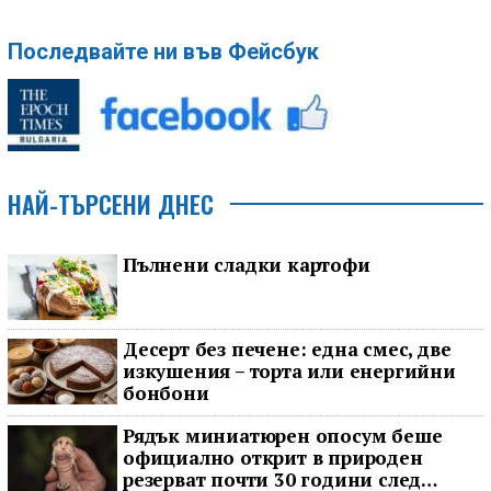
Последвайте ни във Фейсбук
НАЙ-ТЪРСЕНИ ДНЕС
Пълнени сладки картофи
Десерт без печене: една смес, две
изкушения – торта или енергийни
бонбони
Рядък миниатюрен опосум беше
официално открит в природен
резерват почти 30 години след