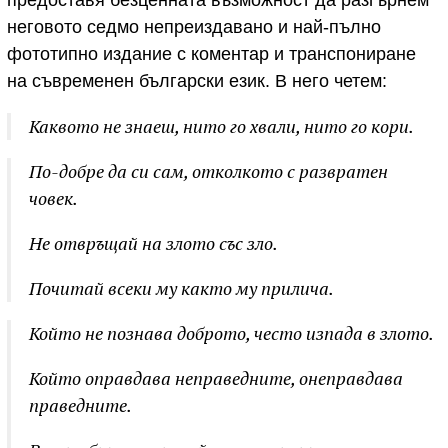
предоставя безценната възможност да разгърнем
неговото седмо непреиздавано и най-пълно
фототипно издание с коментар и транспониране
на съвременен български език. В него четем:
Каквото не знаеш, нито го хвали, нито го кори.
По-добре да си сам, отколкото с развратен
човек.
Не отвръщай на злото със зло.
Почитай всеки му както му прилича.
Който не познава доброто, често изпада в злото.
Който оправдава неправедните, онеправдава
праведните.