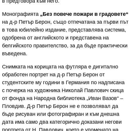
в предговора към него.
Монографията
„Без повече пожари в градовете“
на д-р Петър Берон, също отпечатана за първи път
в това юбилейно издание, представлява система,
одобрена от английското и представена на
белгийското правителство, за да бъде практически
въведена.
Снимката на корицата на футляра е дигитално
обработен портрет на д-р Петър Берон от
студентските му години в Германия по надписана
с почерка на художника Николай Павлович скица
от фонда на Народна библиотека „Иван Вазов“ –
Пловдив. Д-р Петър Берон не е позволявал да
бъде рисуван или фотографиран и към днешна
дата има само два категорично доказани негови
портрета от Н. Павлович, което е упоменато на