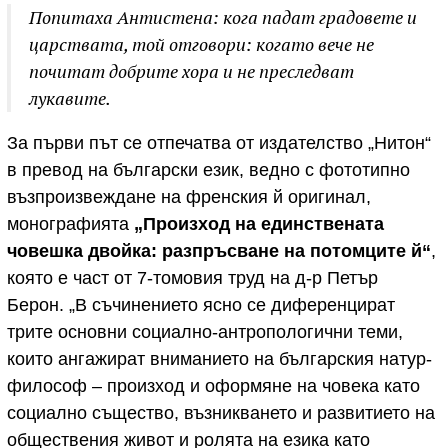
Попитаха Антистена: кога падат градовете и
царствата, той отговори: когато вече не
почитат добрите хора и не преследват
лукавите.
За първи път се отпечатва от издателство „Нитон“
в превод на български език, ведно с фототипно
възпроизвеждане на френския й оригинал,
монографията
„Произход на единствената
човешка двойка: разпръсване на потомците й“
,
която е част от 7-томовия труд на д-р Петър
Берон. „В съчинението ясно се диференцират
трите основни социално-антропологични теми,
които ангажират вниманието на българския натур-
философ – произход и оформяне на човека като
социално същество, възникването и развитието на
обществения живот и ролята на езика като