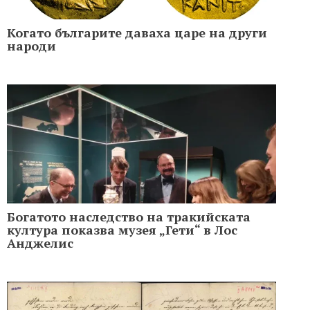
Когато българите даваха царе на други
народи
Богатото наследство на тракийската
култура показва музея „Гети“ в Лос
Анджелис