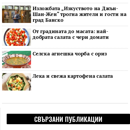
последното му наблюдение
Изложбата „Изкуството на Джън-
Шан-Жен“ трогна жители и гости на
град Банско
От градината до масата: най-
добрата салата с чери домати
Селска агнешка чорба с ориз
Лека и свежа картофена салата
СВЪРЗАНИ ПУБЛИКАЦИИ