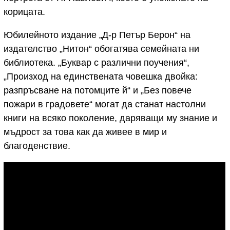
корицата.
Юбилейното издание „Д-р Петър Берон“ на
издателство „Нитон“ обогатява семейната ни
библиотека. „Буквар с различни поучения“,
„Произход на единствената човешка двойка:
разпръсване на потомците й“ и „Без повече
пожари в градовете“ могат да станат настолни
книги на всяко поколение, даряващи му знание и
мъдрост за това как да живее в мир и
благоденствие.