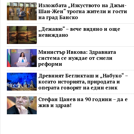
Изложбата „Изкуството на Джън-
Шан-Жен“ трогна жители и гости
на град Банско
„Дежавю“ – вече видяно и още
невиждано
Министър Ивкова: Здравната
система се нуждае от смели
реформи
Древният Бегликташ и „Набуко“ –
когато историята, природата и
операта говорят на един език
Стефан Цанев на 90 години – да е
жив и здрав!