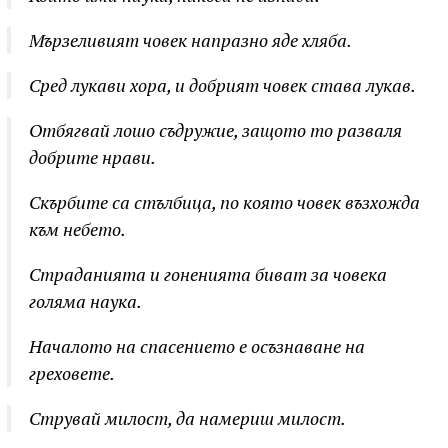
Мързеливият човек напразно яде хляба.
Сред лукави хора, и добрият човек става лукав.
Отбягвай лошо съдружие, защото то разваля
добрите нрави.
Скърбите са стълбица, по която човек възхожда
към небето.
Страданията и гоненията биват за човека
голяма наука.
Началото на спасението е осъзнаване на
греховете.
Струвай милост, да намериш милост.