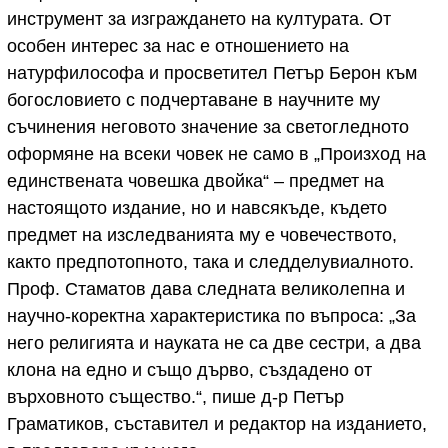
инструмент за изграждането на културата. От
особен интерес за нас е отношението на
натурфилософа и просветител Петър Берон към
богословието с подчертаване в научните му
съчинения неговото значение за светогледното
оформяне на всеки човек не само в „Произход на
единствената човешка двойка“ – предмет на
настоящото издание, но и навсякъде, където
предмет на изследванията му е човечеството,
както предпотопното, така и следделувиалното.
Проф. Стаматов дава следната великолепна и
научно-коректна характеристика по въпроса: „За
него религията и науката не са две сестри, а два
клона на едно и също дърво, създадено от
върховното същество.“, пише д-р Петър
Граматиков, съставител и редактор на изданието,