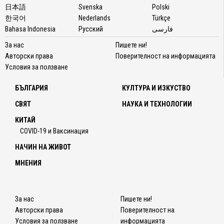
日本語
Svenska
Polski
한국어
Nederlands
Türkçe
Bahasa Indonesia
Русский
فارسی
За нас
Пишете ни!
Авторски права
Поверителност на информацията
Условия за ползване
БЪЛГАРИЯ
КУЛТУРА И ИЗКУСТВО
СВЯТ
НАУКА И ТЕХНОЛОГИИ
КИТАЙ
COVID-19 и Ваксинация
НАЧИН НА ЖИВОТ
МНЕНИЯ
За нас
Пишете ни!
Авторски права
Поверителност на
Условия за ползване
информацията