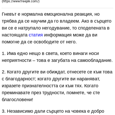
(https://www.freepik.com/)
Гневът е нормална емоционална реакция, но
трябва да се научим да го владеем. Ако в сърцето
ви се е натрупало негодувание, то споделената в
настоящата
статия
информация може да ви
помогне да се освободите от него.
1. Има едно нещо в света, което винаги носи
неприятности – това е загубата на самообладание.
2. Когато другите ви обиждат, отнесете се към това
с благодарност; когато другите ви нараняват,
изразете признателността си към тях. Когато
преминавате през трудности, помнете, че сте
благословени!
3. Независимо дали сърцето на човека е добро