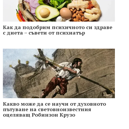
Как да подобрим психичното си здраве
с диета – съвети от психиатър
Какво може да се научи от духовното
пътуване на световноизвестния
оцеляващ Робинзон Крузо