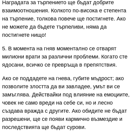
Наградата за търпението ще бъдат добрите
взаимоотношения. Колкото по-висока е степента
на търпение, толкова повече ще постигнете. Ако
не можете да бъдете търпеливи, няма да
постигнете нищо!
5. В момента на гняв моментално се отварят
милиони врати за различни проблеми. Когато сте
ядосани, всичко се превръща в препятствия.
Ако се поддадете на гнева, губите мъдрост; ако
позволите злостта да ви завладее, умът ви се
замъглява. Действайки под влияние на емоциите,
човек не само вреди на себе си, но и лесно
създава вражда с другите. Ако обидите не бъдат
разрешени, ще се появи кармично възмездие и
последствията ще бъдат сурови.