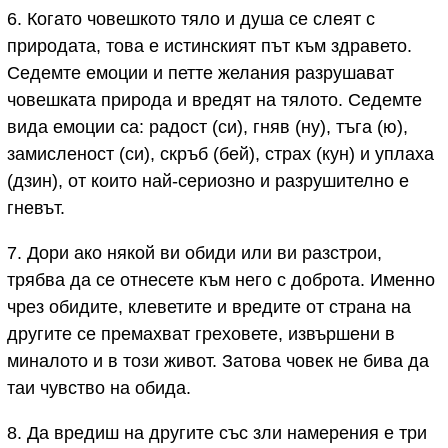
6. Когато човешкото тяло и душа се слеят с
природата, това е истинският път към здравето.
Седемте емоции и петте желания разрушават
човешката природа и вредят на тялото. Седемте
вида емоции са: радост (си), гняв (ну), тъга (ю),
замисленост (си), скръб (бей), страх (кун) и уплаха
(дзин), от които най-сериозно и разрушително е
гневът.
7. Дори ако някой ви обиди или ви разстрои,
трябва да се отнесете към него с доброта. Именно
чрез обидите, клеветите и вредите от страна на
другите се премахват греховете, извършени в
миналото и в този живот. Затова човек не бива да
таи чувство на обида.
8. Да вредиш на другите със зли намерения е три