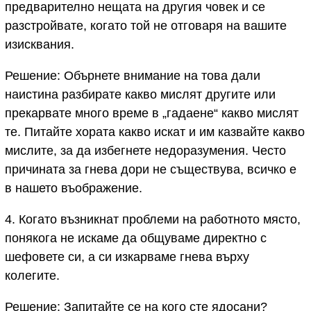
предварително нещата на другия човек и се
разстройвате, когато той не отговаря на вашите
изисквания.
Решение: Обърнете внимание на това дали
наистина разбирате какво мислят другите или
прекарвате много време в „гадаене“ какво мислят
те. Питайте хората какво искат и им казвайте какво
мислите, за да избегнете недоразумения. Често
причината за гнева дори не съществува, всичко е
в нашето въображение.
4. Когато възникнат проблеми на работното място,
понякога не искаме да общуваме директно с
шефовете си, а си изкарваме гнева върху
колегите.
Решение: Запитайте се на кого сте ядосани?