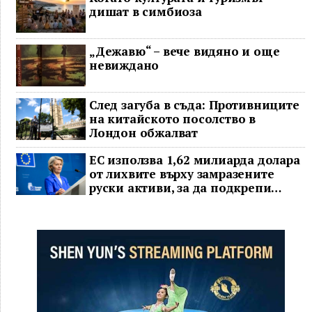
дишат в симбиоза
„Дежавю“ – вече видяно и още
невиждано
След загуба в съда: Противниците
на китайското посолство в
Лондон обжалват
ЕС използва 1,62 милиарда долара
от лихвите върху замразените
руски активи, за да подкрепи
Украйна