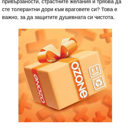
привързаности, страстните желания и трябва да
сте толерантни дори към враговете си? Това е
важно, за да защитите душевната си чистота.