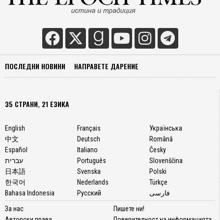
ПОСЛЕДНИ НОВИНИ
НАПРАВЕТЕ ДАРЕНИЕ
35 СТРАНИ, 21 ЕЗИКА
English
Français
Українська
中文
Deutsch
Română
Español
Italiano
Česky
עברית
Português
Slovenščina
日本語
Svenska
Polski
한국어
Nederlands
Türkçe
Bahasa Indonesia
Русский
فارسی
За нас
Пишете ни!
Авторски права
Поверителност на информацията