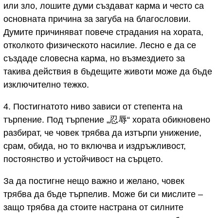
или зло, лошите думи създават карма и често са
основната причина за загуба на благословии.
Думите причиняват повече страдания на хората,
отколкото физическото насилие. Лесно е да се
създаде словесна карма, но възмездието за
такива действия в бъдещите животи може да бъде
изключително тежко.
4. Постигнатото ниво зависи от степента на
търпение. Под търпение „忍辱“ хората обикновено
разбират, че човек трябва да изтърпи унижение,
срам, обида, но то включва и издръжливост,
постоянство и устойчивост на сърцето.
За да постигне нещо важно и желано, човек
трябва да бъде търпелив. Може би си мислите –
защо трябва да стоите настрана от силните