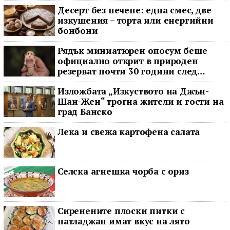
Десерт без печене: една смес, две
изкушения – торта или енергийни
бонбони
Рядък миниатюрен опосум беше
официално открит в природен
резерват почти 30 години след
последното му наблюдение
Изложбата „Изкуството на Джън-
Шан-Жен“ трогна жители и гости на
град Банско
Лека и свежа картофена салата
Селска агнешка чорба с ориз
Сиренените плоски питки с
патладжан имат вкус на лято