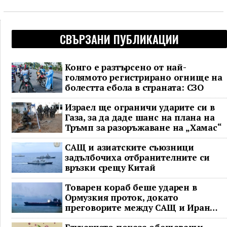
СВЪРЗАНИ ПУБЛИКАЦИИ
Конго е разтърсено от най-
голямото регистрирано огнище на
болестта ебола в страната: СЗО
Израел ще ограничи ударите си в
Газа, за да даде шанс на плана на
Тръмп за разоръжаване на „Хамас“
САЩ и азиатските съюзници
задълбочиха отбранителните си
връзки срещу Китай
Товарен кораб беше ударен в
Ормузкия проток, докато
преговорите между САЩ и Иран
останаха в безизходица