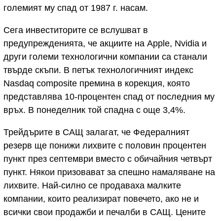
големият му спад от 1987 г. насам.
Сега инвеститорите се вслушват в
предупрежденията, че акциите на Apple, Nvidia и
други големи технологични компании са станали
твърде скъпи. В петък технологичният индекс
Nasdaq composite премина в корекция, която
представлява 10-процентен спад от последния му
връх. В понеделник той спадна с още 3,4%.
Трейдърите в САЩ залагат, че Федералният
резерв ще понижи лихвите с половин процентен
пункт през септември вместо с обичайния четвърт
пункт. Някои призовават за спешно намаляване на
лихвите. Най-силно се продаваха малките
компании, които реализират повечето, ако не и
всички свои продажби и печалби в САЩ. Цените