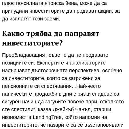
плюс по-силната японска йена, може да са
принудили инвеститорите да продават акции, за
да изплатят тези заеми.
Какво трябва да направят
инвеститорите?
Преобладаващият съвет е да не продавате
позициите си. Експертите и анализаторите
насърчават дългосрочната перспектива, особено
за инвеститорите, които са загрижени за
пенсионните си спестявания. „Най-често
паническите продажби в дни с рязки спадове са
сигурен начин да загубите повече пари, отколкото
сте спестили“, казва Джейкъб Чанъл, старши
икономист в LendingTree, който напомня на
инвеститорите, че пазарите са се възстановявали