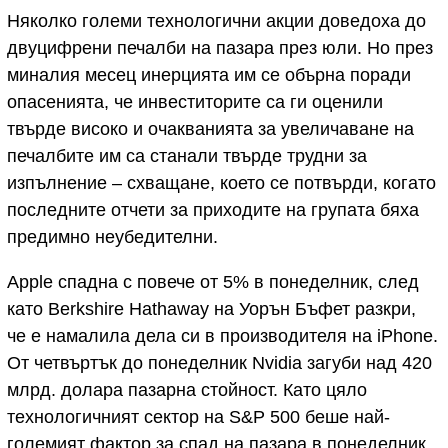
Няколко големи технологични акции доведоха до
двуцифрени печалби на пазара през юли. Но през
миналия месец инерцията им се обърна поради
опасенията, че инвеститорите са ги оценили
твърде високо и очакванията за увеличаване на
печалбите им са станали твърде трудни за
изпълнение – схващане, което се потвърди, когато
последните отчети за приходите на групата бяха
предимно неубедителни.
Apple спадна с повече от 5% в понеделник, след
като Berkshire Hathaway на Уорън Бъфет разкри,
че е намалила дела си в производителя на iPhone.
От четвъртък до понеделник Nvidia загуби над 420
млрд. долара пазарна стойност. Като цяло
технологичният сектор на S&P 500 беше най-
големият фактор за спад на пазара в понеделник.