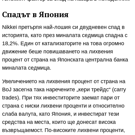
Спадът в Япония
Nikkei претърпя най-лошия си двудневен спад в
историята, като през миналата седмица спадна с
18,2%. Един от катализаторите на това огромно
движение беше повишаването на лихвения
процент от страна на Японската централна банка
миналата седмица.
Увеличението на лихвения процент от страна на
BoJ засегна така наречените „кери трейдс“ (carry
trades). При тях инвеститорите заемат пари от
страна с ниски лихвени проценти и относително
слаба валута, като Япония, и инвестират тези
средства на места, които ще донесат висока
възвръщаемост. По-високите лихвени проценти,