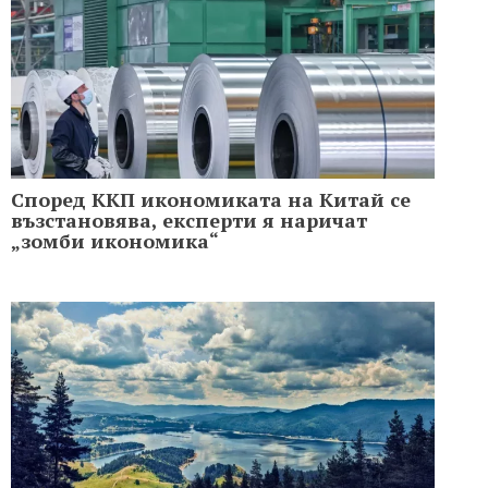
Според ККП икономиката на Китай се
възстановява, експерти я наричат
„зомби икономика“