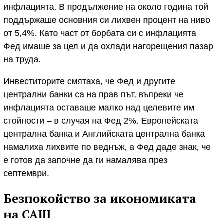
инфлацията. В продължение на около година той
поддържаше основния си лихвен процент на ниво
от 5,4%. Като част от борбата си с инфлацията
Фед имаше за цел и да охлади нагорещения пазар
на труда.
Инвеститорите смятаха, че Фед и другите
централни банки са на прав път, въпреки че
инфлацията оставаше малко над целевите им
стойности – в случая на Фед 2%. Европейската
централна банка и Английската централна банка
намалиха лихвите по веднъж, а Фед даде знак, че
е готов да започне да ги намалява през
септември.
Безпокойство за икономиката
на САЩ