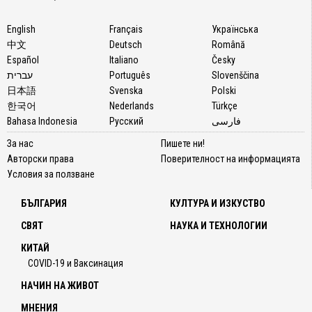
English
Français
Українська
中文
Deutsch
Română
Español
Italiano
Česky
עברית
Português
Slovenščina
日本語
Svenska
Polski
한국어
Nederlands
Türkçe
Bahasa Indonesia
Русский
فارسی
За нас
Пишете ни!
Авторски права
Поверителност на информацията
Условия за ползване
БЪЛГАРИЯ
КУЛТУРА И ИЗКУСТВО
СВЯТ
НАУКА И ТЕХНОЛОГИИ
КИТАЙ
COVID-19 и Ваксинация
НАЧИН НА ЖИВОТ
МНЕНИЯ