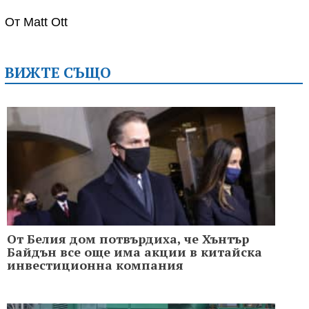
От Matt Ott
ВИЖТЕ СЪЩО
От Белия дом потвърдиха, че Хънтър
Байдън все още има акции в китайска
инвестиционна компания