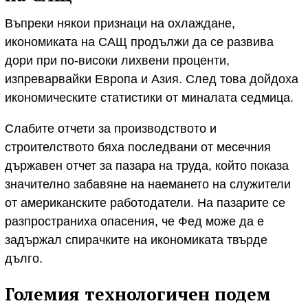
Въпреки някои признаци на охлаждане,
икономиката на САЩ продължи да се развива
дори при по-високи лихвени проценти,
изпреварвайки Европа и Азия. След това дойдоха
икономическите статистики от миналата седмица.
Слабите отчети за производството и
строителството бяха последвани от месечния
държавен отчет за пазара на труда, който показа
значително забавяне на наемането на служители
от американските работодатели. На пазарите се
разпространиха опасения, че Фед може да е
задържал спирачките на икономиката твърде
дълго.
Големия технологичен подем