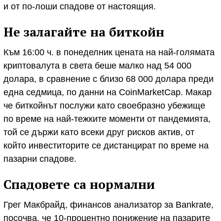
и от по-лоши спадове от настоящия.
Не залагайте на биткойн
Към 16:00 ч. в понеделник цената на най-голямата
криптовалута в света беше малко над 54 000
долара, в сравнение с близо 68 000 долара преди
една седмица, по данни на CoinMarketCap. Макар
че биткойнът послужи като своебразно убежище
по време на най-тежките моменти от пандемията,
той се държи като всеки друг рисков актив, от
който инвеститорите се дистанцират по време на
пазарни спадове.
Спадовете са нормални
Грег Макбрайд, финансов анализатор за Bankrate,
посочва, че 10-процентно понижение на пазарите