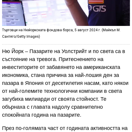
Търговци на Нюйоркската фондова борса, 5 август 2024 г. (Майкъл М.
Сантяго/Getty Images)
Ню Йорк – Пазарите на Уолстрийт и по света са в
състояние на тревога. Притеснението на
инвеститорите от забавянето на американската
икономика, стана причина за най-лошия ден за
пазара в Япония от десетилетия насам, като някои
от най-големите технологични компании в света
загубиха милиарди от своята стойност. Те
обърнаха с главата надолу сравнително
спокойната година на пазарите.
През по-голямата част от годината активността на