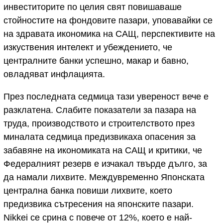
инвеститорите по целия свят повишаваше
стойностите на фондовите пазари, уповавайки се
на здравата икономика на САЩ, перспективите на
изкуствения интелект и убеждението, че
централните банки успешно, макар и бавно,
овладяват инфлацията.
През последната седмица тази увереност вече е
разклатена. Слабите показатели за пазара на
труда, производството и строителството през
миналата седмица предизвикаха опасения за
забавяне на икономиката на САЩ и критики, че
Федералният резерв е изчакал твърде дълго, за
да намали лихвите. Междувременно Японската
централна банка повиши лихвите, което
предизвика сътресения на японските пазари.
Nikkei се срина с повече от 12%, което е най-