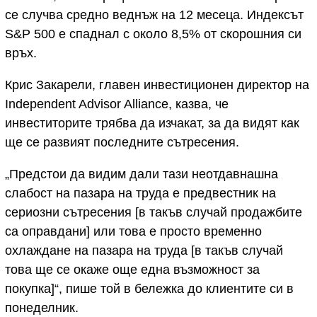
се случва средно веднъж на 12 месеца. Индексът
S&P 500 е спаднал с около 8,5% от скорошния си
връх.
Крис Закарели, главен инвестиционен директор на
Independent Advisor Alliance, казва, че
инвеститорите трябва да изчакат, за да видят как
ще се развият последните сътресения.
„Предстои да видим дали тази неотдавнашна
слабост на пазара на труда е предвестник на
сериозни сътресения [в такъв случай продажбите
са оправдани] или това е просто временно
охлаждане на пазара на труда [в такъв случай
това ще се окаже още една възможност за
покупка]“, пише той в бележка до клиентите си в
понеделник.