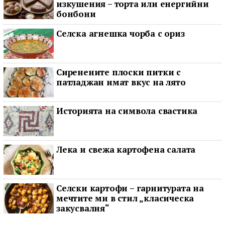
изкушения – торта или енергийни
бонбони
Селска агнешка чорба с ориз
Сиренените плоски питки с
патладжан имат вкус на лято
Историята на символа свастика
Лека и свежа картофена салата
Селски картофи – гарнитурата на
мечтите ми в стил „класическа
закусвалня“