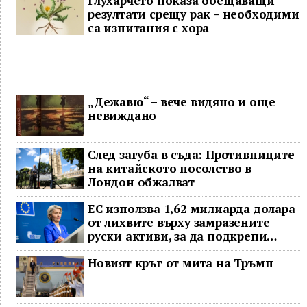
Глухарчето показа обещаващи
резултати срещу рак – необходими
са изпитания с хора
„Дежавю“ – вече видяно и още
невиждано
След загуба в съда: Противниците
на китайското посолство в
Лондон обжалват
ЕС използва 1,62 милиарда долара
от лихвите върху замразените
руски активи, за да подкрепи
Украйна
Новият кръг от мита на Тръмп