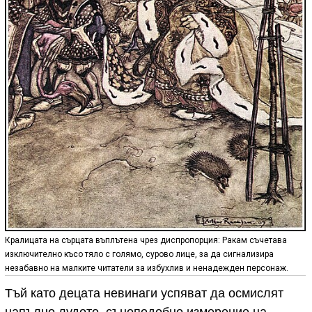
Кралицата на сърцата въплътена чрез диспропорция: Ракам съчетава
изключително късо тяло с голямо, сурово лице, за да сигнализира
незабавно на малките читатели за избухлив и ненадежден персонаж.
Тъй като децата невинаги успяват да осмислят