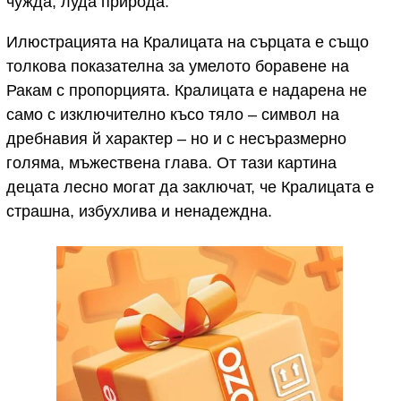
чужда, луда природа.
Илюстрацията на Кралицата на сърцата е също
толкова показателна за умелото боравене на
Ракам с пропорцията. Кралицата е надарена не
само с изключително късо тяло – символ на
дребнавия й характер – но и с несъразмерно
голяма, мъжествена глава. От тази картина
децата лесно могат да заключат, че Кралицата е
страшна, избухлива и ненадеждна.