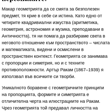
Макар геометрията да се смята за безполезен
предмет, тя крие в себе си истина. Като едно от
четирите квадривиални изкуства (аритметика,
геометрия, астрономия и музика, преподавани в
Античността), тя ни помага да разбираме света в
неговото отношение към пространството – числата
и математиката, видени и осмислени в
пространствен контекст. Геометрията се занимава
с пропорции и симетрия, но и с техните
противоположности. Артър Ракам (1867–1939) я
използвал във всичките си творби.
Уникалното боравене с геометричните принципи
на пропорцията, формите и симетрията е
отличителна черта на илюстрациите на Ракам.
Чрез геометрията той предавал личността на