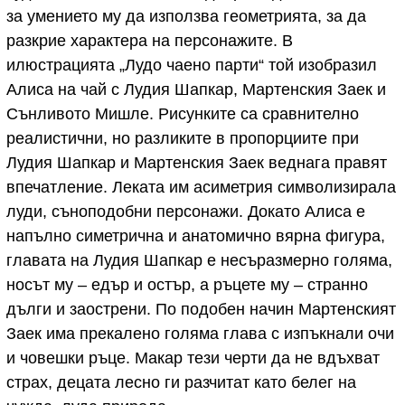
за умението му да използва геометрията, за да
разкрие характера на персонажите. В
илюстрацията „Лудо чаено парти“ той изобразил
Алиса на чай с Лудия Шапкар, Мартенския Заек и
Сънливото Мишле. Рисунките са сравнително
реалистични, но разликите в пропорциите при
Лудия Шапкар и Мартенския Заек веднага правят
впечатление. Леката им асиметрия символизирала
луди, съноподобни персонажи. Докато Алиса е
напълно симетрична и анатомично вярна фигура,
главата на Лудия Шапкар е несъразмерно голяма,
носът му – едър и остър, а ръцете му – странно
дълги и заострени. По подобен начин Мартенският
Заек има прекалено голяма глава с изпъкнали очи
и човешки ръце. Макар тези черти да не вдъхват
страх, децата лесно ги разчитат като белег на