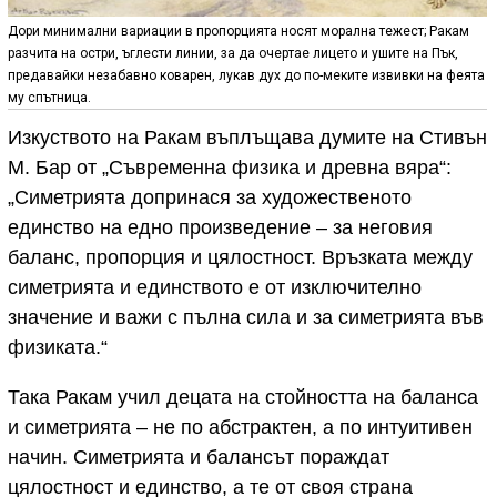
Дори минимални вариации в пропорцията носят морална тежест; Ракам
разчита на остри, ъглести линии, за да очертае лицето и ушите на Пък,
предавайки незабавно коварен, лукав дух до по-меките извивки на феята
му спътница.
Изкуството на Ракам въплъщава думите на Стивън
М. Бар от „Съвременна физика и древна вяра“:
„Симетрията допринася за художественото
единство на едно произведение – за неговия
баланс, пропорция и цялостност. Връзката между
симетрията и единството е от изключително
значение и важи с пълна сила и за симетрията във
физиката.“
Така Ракам учил децата на стойността на баланса
и симетрията – не по абстрактен, а по интуитивен
начин. Симетрията и балансът пораждат
цялостност и единство, а те от своя страна