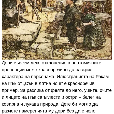
Дори съвсем леко отклонение в анатомичните
пропорции може красноречиво да разкрие
характера на персонажа. Илюстрацията на Ракам
на Пък от „Сън в лятна нощ“ е красноречив
пример. За разлика от феята до него, ушите, очите
и лицето на Пък са ъглести и остри – белег на
коварна и лукава природа. Дете би могло да
разчете намеренията му дори без да е чело