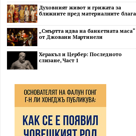
Духовният живот и грижата за
ближните пред материалните блага
„Смъртта идва на банкетната маса“
от Джовани Мартинели
Херакъл и Цербер: Последното
слизане, Част 1