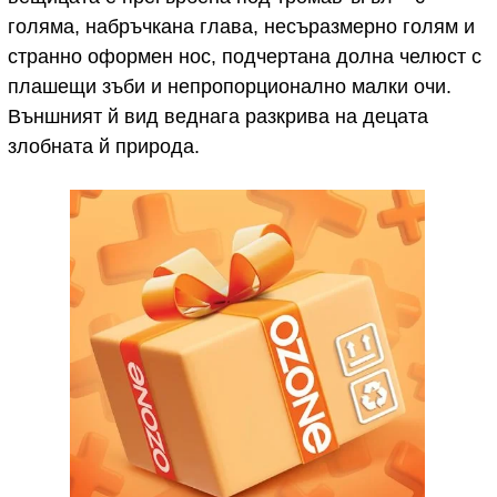
голяма, набръчкана глава, несъразмерно голям и
странно оформен нос, подчертана долна челюст с
плашещи зъби и непропорционално малки очи.
Външният й вид веднага разкрива на децата
злобната й природа.