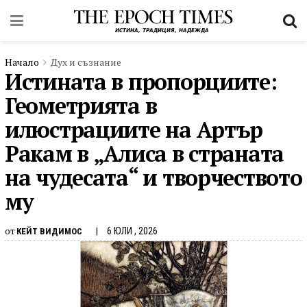
Начало
Дух и съзнание
Истината в пропорциите:
Геометрията в
илюстрациите на Артър
Ракам в „Алиса в страната
на чудесата“ и творчеството
му
от
6 ЮЛИ , 2026
КЕЙТ ВИДИМОС