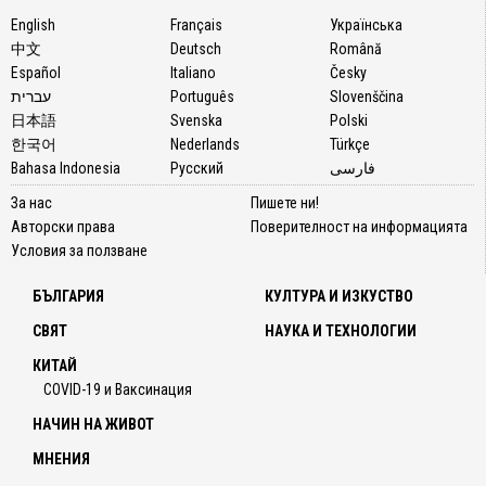
English
Français
Українська
中文
Deutsch
Română
Español
Italiano
Česky
עברית
Português
Slovenščina
日本語
Svenska
Polski
한국어
Nederlands
Türkçe
Bahasa Indonesia
Русский
فارسی
За нас
Пишете ни!
Авторски права
Поверителност на информацията
Условия за ползване
БЪЛГАРИЯ
КУЛТУРА И ИЗКУСТВО
СВЯТ
НАУКА И ТЕХНОЛОГИИ
КИТАЙ
COVID-19 и Ваксинация
НАЧИН НА ЖИВОТ
МНЕНИЯ