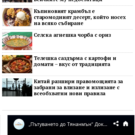
Къпиновият крамбъл е
старомодният десерт, който носех
на всяко събиране
Селска агнешка чорба с ориз
Телешка саздърма с картофи и
домати – вкус от традицията
Китай разшири правомощията за
забрани за влизане и излизане с
всеобхватни нови правила