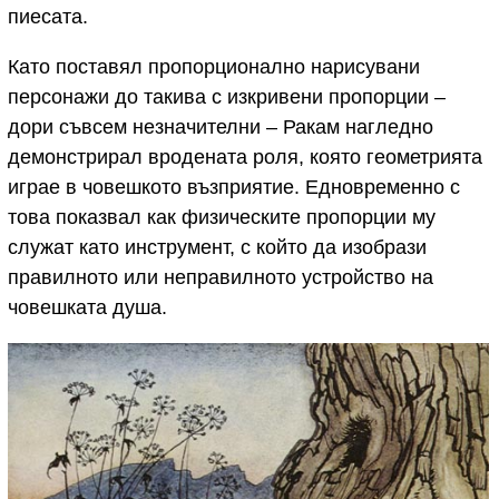
пиесата.
Като поставял пропорционално нарисувани
персонажи до такива с изкривени пропорции –
дори съвсем незначителни – Ракам нагледно
демонстрирал вродената роля, която геометрията
играе в човешкото възприятие. Едновременно с
това показвал как физическите пропорции му
служат като инструмент, с който да изобрази
правилното или неправилното устройство на
човешката душа.