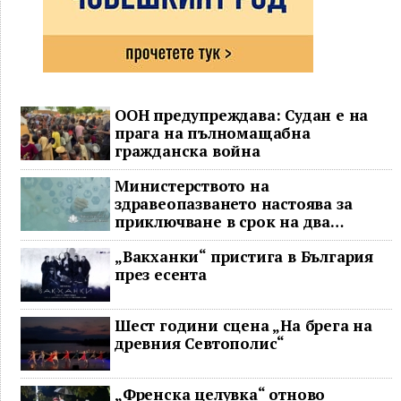
ООН предупреждава: Судан е на
прага на пълномащабна
гражданска война
Министерството на
здравеопазването настоява за
приключване в срок на два
ключови строителни проекта
„Вакханки“ пристига в България
през есента
Шест години сцена „На брега на
древния Севтополис“
„Френска целувка“ отново