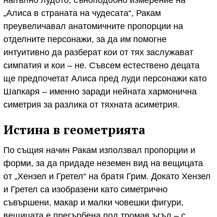
напълно лудото, съноподобно измерение на
„Алиса в страната на чудесата“, Ракам
преувеличавал анатомичните пропорции на
отделните персонажи, за да им помогне
интуитивно да разберат кои от тях заслужават
симпатия и кои – не. Съвсем естествено децата
ще предпочетат Алиса пред луди персонажи като
Шапкаря – именно заради нейната хармонична
симетрия за разлика от тяхната асиметрия.
Истина в геометрията
По същия начин Ракам използвал пропорции и
форми, за да придаде неземен вид на вещицата
от „Хензел и Гретел“ на братя Грим. Докато Хензел
и Гретел са изобразени като симетрично
съвършени, макар и малки човешки фигури,
вещицата е прегърбена под тромав ъгъл – с