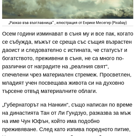
„Разказ във възглавница“ , илюстрация от Енрике Месегер (Pixabay)
Осем години изминават в съня му и все пак, когато
се събужда, мъжът се среща със същия възрастен
даоист и следователно с истината, че статусът и
богатството, преживени в съня, не са много по-
различни от наградите на „реалния свят“,
спечелени чрез материален стремеж. Просветлен,
младият учен посвещава живота си на духовно
търсене отвъд материалните облаги.
„Губернаторът на Нанкин“, също написан по време
на династията Тан от Ли Гундзуо, разказва за мъж
на име Чун Юфън, който има подобно
преживяване. След като изпива поредното питие,