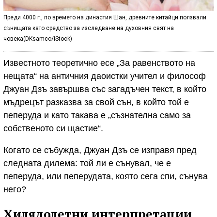
Преди 4000 г., по времето на династия Шан, древните китайци ползвали
сънищата като средство за изследване на духовния свят на
човека(DKsamco/iStock)
Известното теоретично есе „За равенството на
нещата“ на античния даоистки учител и философ
Джуан Дзъ завършва със загадъчен текст, в който
мъдрецът разказва за свой сън, в който той е
пеперуда и като такава е „съзнателна само за
собственото си щастие“.
Когато се събужда, Джуан Дзъ се изправя пред
следната дилема: той ли е сънувал, че е
пеперуда, или пеперудата, която сега спи, сънува
него?
Хилядолетни интерпретации