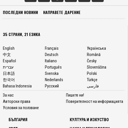
ПОСЛЕДНИ НОВИНИ
НАПРАВЕТЕ ДАРЕНИЕ
35 СТРАНИ, 21 ЕЗИКА
English
Français
Українська
中文
Deutsch
Română
Español
Italiano
Česky
עברית
Português
Slovenščina
日本語
Svenska
Polski
한국어
Nederlands
Türkçe
Bahasa Indonesia
Русский
فارسی
За нас
Пишете ни!
Авторски права
Поверителност на информацията
Условия за ползване
БЪЛГАРИЯ
КУЛТУРА И ИЗКУСТВО