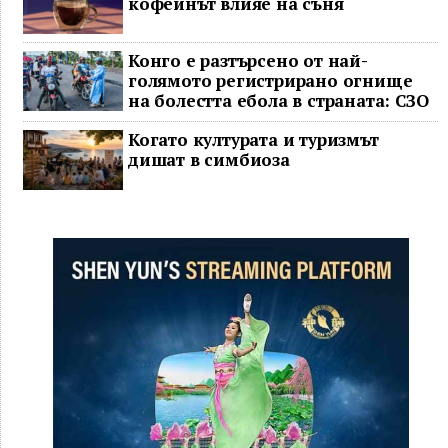
кофеинът влияе на съня
Конго е разтърсено от най-
голямото регистрирано огнище
на болестта ебола в страната: СЗО
Когато културата и туризмът
дишат в симбиоза