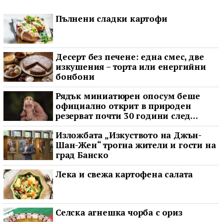
Пълнени сладки картофи
Десерт без печене: една смес, две
изкушения – торта или енергийни
бонбони
Рядък миниатюрен опосум беше
официално открит в природен
резерват почти 30 години след
последното му наблюдение
Изложбата „Изкуството на Джън-
Шан-Жен“ трогна жители и гости на
град Банско
Лека и свежа картофена салата
Селска агнешка чорба с ориз