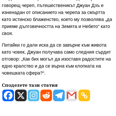
говорещ череп, пътешественикът Джуан Дзъ е
изненадан от описанието на черепа за смъртта
като истинско блаженство, което му позволява „да
приеме дълговечността на Земята и Небето“ като
своя.
Питайки го дали иска да се завърне към живота
като човек, Джуан получава само следния сърдит
отговор: „Как бих могъл да изоставя радостите на
едно кралство и да се върна към клопката на
човешката сфера?“.
Споделете тази статия