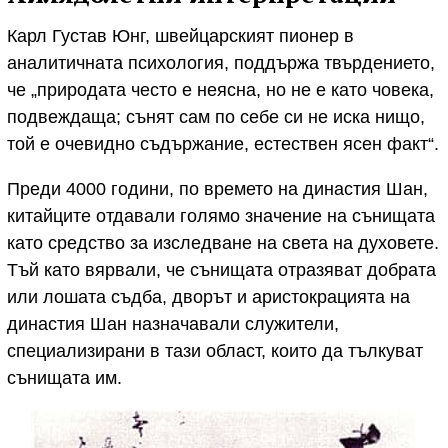
Карл Густав Юнг, швейцарският пионер в
аналитичната психология, поддържа твърдението,
че „природата често е неясна, но не е като човека,
подвеждаща; сънят сам по себе си не иска нищо,
той е очевидно съдържание, естествен ясен факт“.
Преди 4000 години, по времето на династия Шан,
китайците отдавали голямо значение на сънищата
като средство за изследване на света на духовете.
Тъй като вярвали, че сънищата отразяват добрата
или лошата съдба, дворът и аристокрацията на
династия Шан назначавали служители,
специализирани в тази област, които да тълкуват
сънищата им.