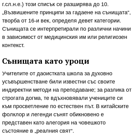
г.сл.н.е.) този списък се разширява до 10.
„Възвишените принципи за гадаене на сънищата“,
творба от 16-и век, определя девет категории.
Сънищата се интерпретирали по различни начини
в зависимост от медицинския им или религиозен
контекст.
Сънищата като уроци
Учителите от даоистката школа за духовно
усъвършенстване били известни със своите
индиректни методи на преподаване; за разлика от
строгата догма, те вдъхновявали учениците си
към просветление по естествен път. В китайските
фолклор и легенди сънят обикновено е
представен като алегория на човешкото
състояние в „реалния свят“.