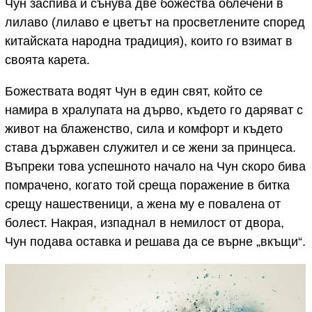
Чун заспива и сънува две божества облечени в
лилаво (лилаво е цветът на просветлените според
китайската народна традиция), които го взимат в
своята карета.
Божествата водят Чун в един свят, който се
намира в хралупата на дърво, където го даряват с
живот на блаженство, сила и комфорт и където
става държавен служител и се жени за принцеса.
Въпреки това успешното начало на Чун скоро бива
помрачено, когато той среща поражение в битка
срещу нашественици, а жена му е повалена от
болест. Накрая, изпаднал в немилост от двора,
Чун подава оставка и решава да се върне „вкъщи“.