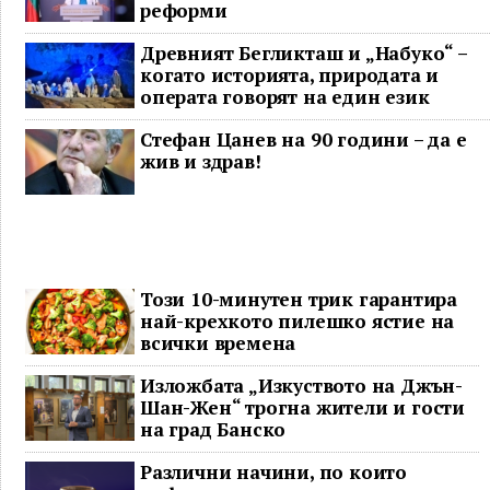
реформи
Древният Бегликташ и „Набуко“ –
когато историята, природата и
операта говорят на един език
Стефан Цанев на 90 години – да е
жив и здрав!
Този 10-минутен трик гарантира
най-крехкото пилешко ястие на
всички времена
Изложбата „Изкуството на Джън-
Шан-Жен“ трогна жители и гости
на град Банско
Различни начини, по които