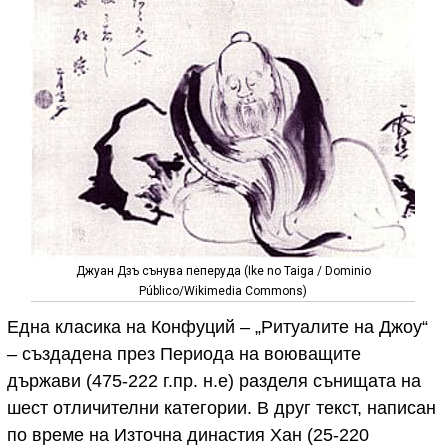
Джуан Дзъ сънува пеперуда (Ike no Taiga / Dominio
Público/Wikimedia Commons)
Една класика на Конфуций – „Ритуалите на Джоу“
– създадена през Периода на воюващите
държави (475-222 г.пр. н.е) разделя сънищата на
шест отличителни категории. В друг текст, написан
по време на Източна династия Хан (25-220