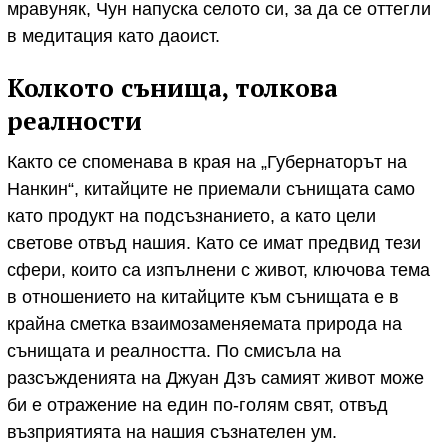
мравуняк, Чун напуска селото си, за да се оттегли
в медитация като даоист.
Колкото сънища, толкова
реалности
Както се споменава в края на „Губернаторът на
Нанкин“, китайците не приемали сънищата само
като продукт на подсъзнанието, а като цели
светове отвъд нашия. Като се имат предвид тези
сфери, които са изпълнени с живот, ключова тема
в отношението на китайците към сънищата е в
крайна сметка взаимозаменяемата природа на
сънищата и реалността. По смисъла на
разсъжденията на Джуан Дзъ самият живот може
би е отражение на един по-голям свят, отвъд
възприятията на нашия съзнателен ум.