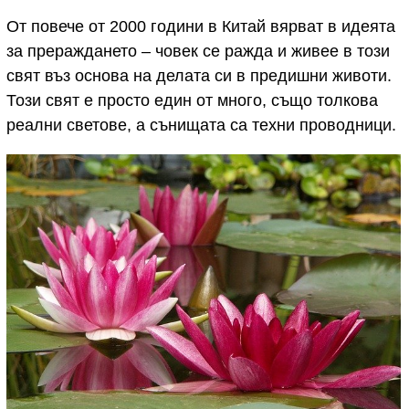
От повече от 2000 години в Китай вярват в идеята
за прераждането – човек се ражда и живее в този
свят въз основа на делата си в предишни животи.
Този свят е просто един от много, също толкова
реални светове, а сънищата са техни проводници.