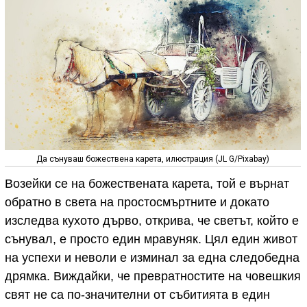
Да сънуваш божествена карета, илюстрация (JL G/Pixabay)
Возейки се на божествената карета, той е върнат
обратно в света на простосмъртните и докато
изследва кухото дърво, открива, че светът, който е
сънувал, е просто един мравуняк. Цял един живот
на успехи и неволи е изминал за една следобедна
дрямка. Виждайки, че превратностите на човешкия
свят не са по-значителни от събитията в един