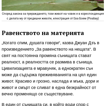
Според закона за прераждането, този живот на човек е в кореспонденция
с делата му от предишни животи, илюстрация от Ева Боем (Pixabay)
Равенството на материята
„Когато спим, душата говори“, казва Джуан Дзъ в
произведението „За равенството на нещата“. В
свят на постоянна промяна сънищата стават
реалност, а реалността се размива в сънища.
Цивилизацията е мравуняк, а еднократен сън
може да съдържа преживяванията на цял един
живот. Красиво и грозно, наслада и мъка, дори и
живот и смърт се сливат в една безкрайност от
вечно променящо се съществуване.
В един от сънищата си, в който води спор с