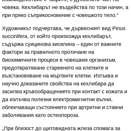
човека. Кехлибарът не въздейства по този начин, а
при пряко съприкосновение с човешкото тяло.“
Художникът подчертава, че дървесният вид Pinus
succinifera, от който произхожда кехлибарът,
съдържа суицинова киселина – един от важните
фактори за правилното протичане на
биохимичните процеси в човешкия организъм,
предотвратяване стареенето на клетките и
възстановяване на мъртвите клетки. Изтъква и
научно доказаните свойства на кехлибара да
засилва кръвообращението при контакт с кожата и
да излъчва полезни електромагнитни вълни,
облекчаващи състоянието при артритни и ставни
заболявания като остеопороза.
„При близост до щитовидната жлеза спомага за