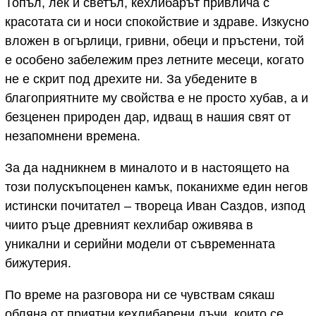
Топъл, лек и светъл, кехлибарът привлича с
красотата си и носи спокойствие и здраве. Изкусно
вложен в огърлици, гривни, обеци и пръстени, той
е особено забележим през летните месеци, когато
не е скрит под дрехите ни. За убедените в
благоприятните му свойства е не просто хубав, а и
безценен природен дар, идващ в нашия свят от
незапомнени времена.
За да надникнем в миналото и в настоящето на
този полускъпоценен камък, поканихме един негов
истински почитател – твореца Иван Саздов, изпод
чиито ръце древният кехлибар оживява в
уникални и серийни модели от съвременната
бижутерия.
По време на разговора ни се чувствам сякаш
обляна от приятни кехлибарени лъчи, които се