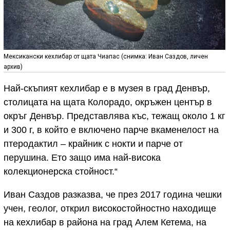
Мексикански кехлибар от щата Чиапас (снимка: Иван Саздов, личен
архив)
Най-скъпият кехлибар е в музея в град Денвър,
столицата на щата Колорадо, окръжен център в
окръг Денвър. Представлява къс, тежащ около 1 кг
и 300 г, в който е включено парче вкаменелост на
птеродактил – крайник с нокти и парче от
перушина. Ето защо има най-висока
колекционерска стойност.“
Иван Саздов разказва, че през 2017 година чешки
учен, геолог, открил високостойностно находище
на кехлибар в района на град Алем Кетема, на