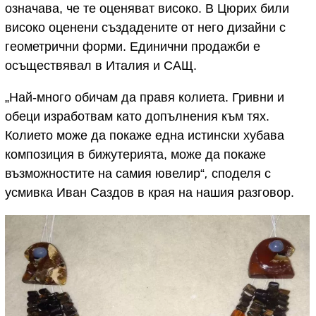
означава, че те оценяват високо. В Цюрих били
високо оценени създадените от него дизайни с
геометрични форми. Единични продажби е
осъществявал в Италия и САЩ.
„Най-много обичам да правя колиета. Гривни и
обеци изработвам като допълнения към тях.
Колието може да покаже една истински хубава
композиция в бижутерията, може да покаже
възможностите на самия ювелир“
,
споделя с
усмивка Иван Саздов в края на нашия разговор.