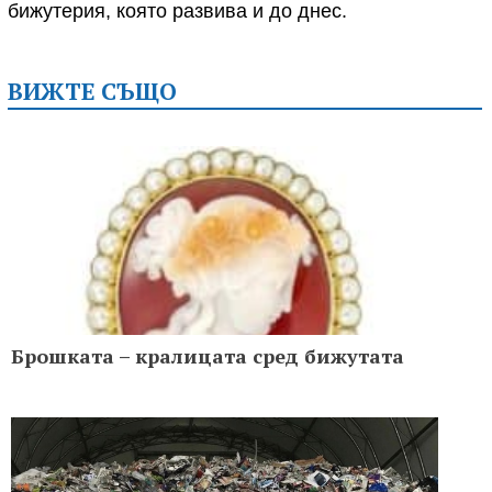
бижутерия, която развива и до днес.
ВИЖТЕ СЪЩО
Брошката – кралицата сред бижутата