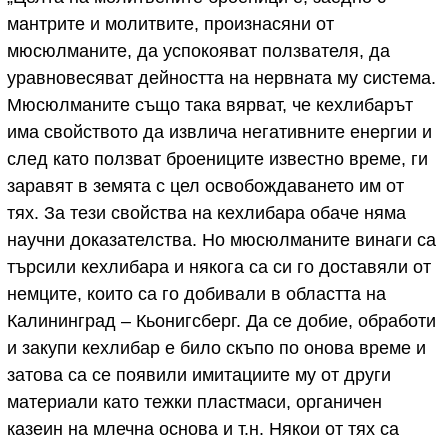
мантрите и молитвите, произнасяни от
мюсюлманите, да успокояват ползвателя, да
уравновесяват дейността на нервната му система.
Мюсюлманите също така вярват, че кехлибарът
има свойството да извлича негативните енергии и
след като ползват броениците известно време, ги
заравят в земята с цел освобождаването им от
тях. За тези свойства на кехлибара обаче няма
научни доказателства. Но мюсюлманите винаги са
търсили кехлибара и някога са си го доставяли от
немците, които са го добивали в областта на
Калининград – Кьонигсберг. Да се добие, обработи
и закупи кехлибар е било скъпо по онова време и
затова са се появили имитациите му от други
материали като тежки пластмаси, органичен
казеин на млечна основа и т.н. Някои от тях са