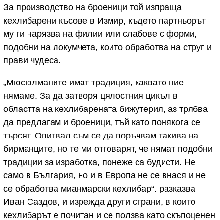
За производство на броеници той изпраща
кехлибарени късове в Измир, където партньорът
му ги нарязва на филии или слабове с форми,
подобни на локумчета, които обработва на струг и
прави чудеса.
„Мюсюлманите имат традиция, каквато ние
нямаме. За да затворя цялостния цикъл в
областта на кехлибарената бижутерия, аз трябва
да предлагам и броеници, тъй като понякога се
търсят. Опитвал съм се да поръчвам такива на
бирманците, но те ми отговарят, че нямат подобни
традиции за изработка, понеже са будисти. Не
само в България, но и в Европа не се внася и не
се обработва мианмарски кехлибар“, разказва
Иван Саздов, и изрежда други страни, в които
кехлибарът е почитан и се ползва като скъпоценен