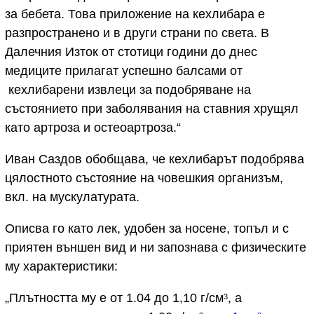
за бебета. Това приложение на кехлибара е
разпространено и в други страни по света. В
Далечния Изток от стотици години до днес
медиците прилагат успешно балсами от
кехлибарени извлеци за подобряване на
състоянието при заболявания на ставния хрущял
като артроза и остеоартроза.“
Иван Саздов обобщава, че кехлибарът подобрява
цялостното състояние на човешкия организъм,
вкл. на мускулатурата.
Описва го като лек, удобен за носене, топъл и с
приятен външен вид и ни запознава с физическите
му характеристики:
„Плътността му е от 1.04 до 1,10 г/см
, а
3