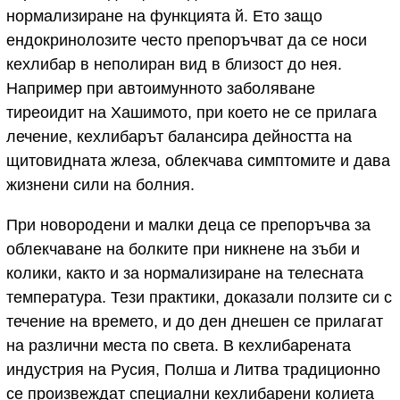
нормализиране на функцията й. Ето защо
ендокринолозите често препоръчват да се носи
кехлибар в неполиран вид в близост до нея.
Например при автоимунното заболяване
тиреоидит на Хашимото, при което не се прилага
лечение, кехлибарът балансира дейността на
щитовидната жлеза, облекчава симптомите и дава
жизнени сили на болния.
При новородени и малки деца се препоръчва за
облекчаване на болките при никнене на зъби и
колики, както и за нормализиране на телесната
температура. Тези практики, доказали ползите си с
течение на времето, и до ден днешен се прилагат
на различни места по света. В кехлибарената
индустрия на Русия, Полша и Литва традиционно
се произвеждат специални кехлибарени колиета