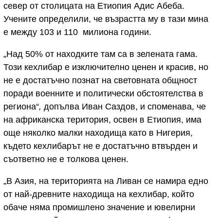
север от столицата на Етиопия Адис Абеба.
Учените определили, че възрастта му в тази мина
е между 103 и 110 милиона години.
„Над 50% от находките там са в зелената гама.
Този кехлибар е изключително ценен и красив, но
не е достатъчно познат на световната общност
поради военните и политически обстоятелства в
региона“
,
допълва Иван Саздов, и споменава, че
на африканска територия, освен в Етиопия, има
още няколко малки находища като в Нигерия,
където кехлибарът не е достатъчно втвърден и
съответно не е толкова ценен.
„В Азия, на територията на Ливан се намира едно
от най-древните находища на кехлибар, който
обаче няма промишлено значение и ювелирни