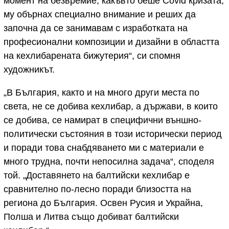
момент на безвремие, какъвто беше Covid кризата,
му обърнах специално внимание и реших да
започна да се занимавам с изработката на
професионални композиции и дизайни в областта
на кехлибарената бижутерия“, си спомня
художникът.
„В България, както и на много други места по
света, не се добива кехлибар, а държави, в които
се добива, се намират в специфични външно-
политически състояния в този исторически период
и поради това снабдяването ми с материали е
много трудна, почти непосилна задача“, споделя
той. „Доставянето на балтийски кехлибар е
сравнително по-лесно поради близостта на
региона до България. Освен Русия и Украйна,
Полша и Литва също добиват балтийски