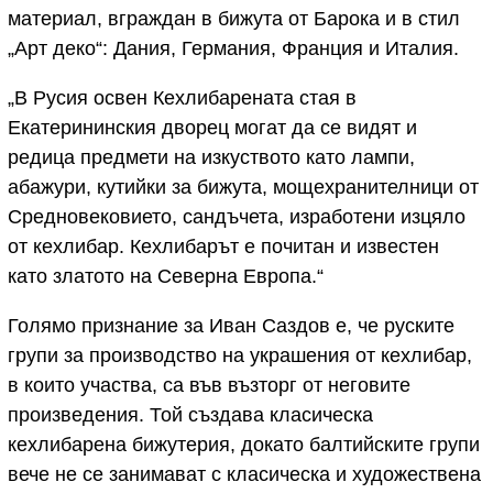
материал, вграждан в бижута от Барока и в стил
„Арт деко“: Дания, Германия, Франция и Италия.
„В Русия освен Кехлибарената стая в
Екатерининския дворец могат да се видят и
редица предмети на изкуството като лампи,
абажури, кутийки за бижута, мощехранителници от
Средновековието, сандъчета, изработени изцяло
от кехлибар. Кехлибарът е почитан и известен
като златото на Северна Европа.“
Голямо признание за Иван Саздов е, че руските
групи за производство на украшения от кехлибар,
в които участва, са във възторг от неговите
произведения. Той създава класическа
кехлибарена бижутерия, докато балтийските групи
вече не се занимават с класическа и художествена