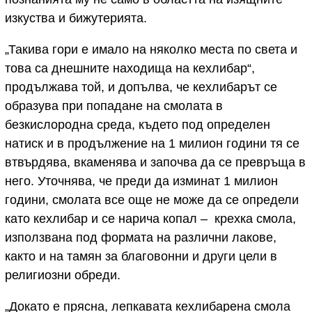
изкуства и бижутерията.
„Такива гори е имало на няколко места по света и
това са днешните находища на кехлибар“,
продължава той, и допълва, че кехлибарът се
образува при попадане на смолата в
безкислородна среда, където под определен
натиск и в продължение на 1 милион години тя се
втвърдява, вкаменява и започва да се превръща в
него. Уточнява, че преди да изминат 1 милион
години, смолата все още не може да се определи
като кехлибар и се нарича копал – крехка смола,
използвана под формата на различни лакове,
както и на тамян за благовонни и други цели в
религиозни обреди.
„Докато е прясна, лепкавата кехлибарена смола