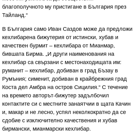
благополучното му пристигане в България през
Тайланд.“
В България само Иван Саздов може да предложи
кехлибарена бижутерия от истински, хубав и
качествен бурмит – кехлибара от Мианмар,
бившата Бирма. „И други наименования на
кехлибар са свързани с местонаходищата им:
руманит – кехлибар, добиван в град Бъзау в
Румъния; сименит, добиван в крайбрежния град
Коста дел Амбра на остров Сицилия.“ С течение
на времето авторът-бижутер задълбочил
контактите си с местните занаятчии в щата Качин
и, макар и не лесно, успял неколкократно да се
сдобие с изключително качествения и хубав
бирмански, мианмарски кехлибар.