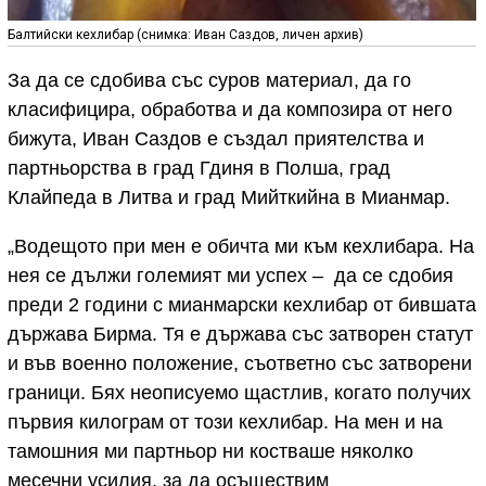
Балтийски кехлибар (снимка: Иван Саздов, личен архив)
За да се сдобива със суров материал, да го
класифицира, обработва и да композира от него
бижута, Иван Саздов е създал приятелства и
партньорства в град Гдиня в Полша, град
Клайпеда в Литва и град Мийткийна в Мианмар.
„Водещото при мен е обичта ми към кехлибара. На
нея се дължи големият ми успех – да се сдобия
преди 2 години с мианмарски кехлибар от бившата
държава Бирма. Тя е държава със затворен статут
и във военно положение, съответно със затворени
граници. Бях неописуемо щастлив, когато получих
първия килограм от този кехлибар. На мен и на
тамошния ми партньор ни костваше няколко
месечни усилия, за да осъществим