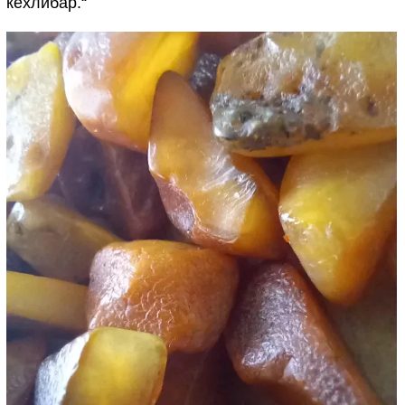
кехлибар.“