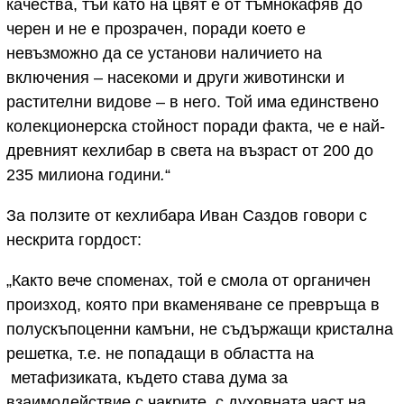
качества, тъй като на цвят е от тъмнокафяв до
черен и не е прозрачен, поради което е
невъзможно да се установи наличието на
включения – насекоми и други животински и
растителни видове – в него. Той има единствено
колекционерска стойност поради факта, че е най-
древният кехлибар в света на възраст от 200 до
235 милиона години
.
“
За ползите от кехлибара Иван Саздов говори с
нескрита гордост:
„Както вече споменах, той е смола от органичен
произход, която при вкаменяване се превръща в
полускъпоценни камъни, не съдържащи кристална
решетка, т.е. не попадащи в областта на
метафизиката, където става дума за
взаимодействие с чакрите, с духовната част на