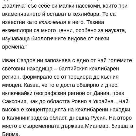
„завлича“ със себе си малки насекоми, които при
вкаменяването й остават в кехлибара. Те са
известни като
включения
в него. Такива
екземпляри са много ценни, особено за науката,
изучаваща биологичните видове от онези
времена.“
Иван Саздов ни запознава с едно от най-големите
световни находища – балтийския кехлибарен
регион, формирало се от терциера до късния
миоцен. Казва, че то е доста обширно и днес,
включвайки географския регион от Дания, през
Саксония, чак до областта Ровно в Украйна. „Най-
висока е концентрацията на кехлибарени находки
в Калининградска област, днешна Русия. На второ
място е съвременната държава Мианмар, бившата
Бирма.