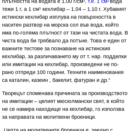
плътността на водата е 1.00 г/см
, т.е. 1 см
вода
3
3
тежи 1 г, а 1 см
кехлибар – 1.04 – 1.10 г. Хубавият
3
истински кехлибар изплува на повърхността в
наситен разтвор на морска сол във вода, който
има по-голяма плътност от тази на чистата вода. В
чиста вода би трябвало да потъне. Това е един от
важните тестове за познаване на истинския
кехлибар, за различаването му от т. нар. подделки
или имитации на кехлибар, произведени не по-
рано отпреди 100 години. Техните наименования
са каталин, казеин , бакелит, фатуран и др.“
Творецът споменава причината за производството
на имитации – целият мюсюлмански свят, в който
не се намира находище на кехлибар, го използва
за направата на молитвени броеници.
„Целта на молитвените броеници е, заедно с