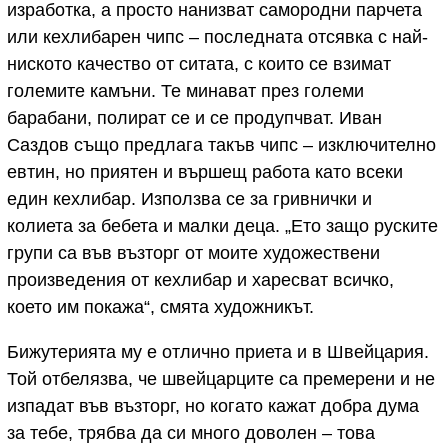
изработка, а просто нанизват самородни парчета
или кехлибарен чипс – последната отсявка с най-
ниското качество от ситата, с които се взимат
големите камъни. Те минават през големи
барабани, полират се и се продупчват. Иван
Саздов също предлага такъв чипс – изключително
евтин, но приятен и вършещ работа като всеки
един кехлибар. Използва се за гривнички и
колиета за бебета и малки деца. „Ето защо руските
групи са във възторг от моите художествени
произведения от кехлибар и харесват всичко,
което им покажа“, смята художникът.
Бижутерията му е отлично приета и в Швейцария.
Той отбелязва, че швейцарците са премерени и не
изпадат във възторг, но когато кажат добра дума
за тебе, трябва да си много доволен – това