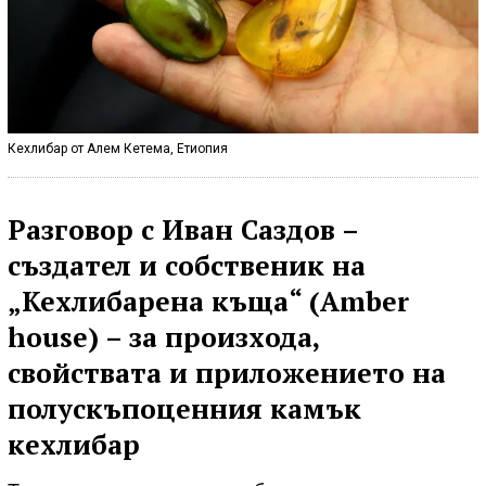
Кехлибар от Алем Кетема, Етиопия
Разговор с Иван Саздов –
създател и собственик на
„Кехлибарена къща“ (Amber
house) – за произхода,
свойствата и приложението на
полускъпоценния камък
кехлибар