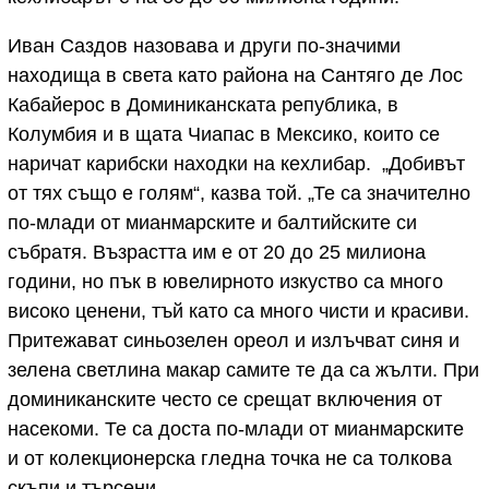
Иван Саздов назовава и други по-значими
находища в света като района на Сантяго де Лос
Кабайерос в Доминиканската република, в
Колумбия и в щата Чиапас в Мексико, които се
наричат карибски находки на кехлибар. „Добивът
от тях също е голям“, казва той. „Те са значително
по-млади от мианмарските и балтийските си
събратя. Възрастта им е от 20 до 25 милиона
години, но пък в ювелирното изкуство са много
високо ценени, тъй като са много чисти и красиви.
Притежават синьозелен ореол и излъчват синя и
зелена светлина макар самите те да са жълти. При
доминиканските често се срещат включения от
насекоми. Те са доста по-млади от мианмарските
и от колекционерска гледна точка не са толкова
скъпи и търсени.