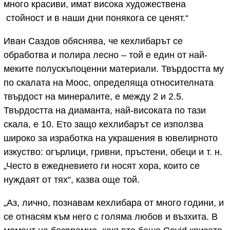
много красиви, имат висока художествена
стойност и в наши дни понякога се ценят.“
Иван Саздов обяснява, че кехлибарът се
обработва и полира лесно – той е един от най-
меките полускъпоценни материали. Твърдостта му
по скалата на Моос, определяща относителната
твърдост на минералите, е между 2 и 2.5.
Твърдостта на диаманта, най-високата по тази
скала, е 10. Ето защо кехлибарът се използва
широко за изработка на украшения в ювелирното
изкуство: огърлици, гривни, пръстени, обеци и т. н.
„Често в ежедневието ги носят хора, които се
нуждаят от тях“, казва още той.
„Аз, лично, познавам кехлибара от много години, и
се отнасям към него с голяма любов и възхита. В