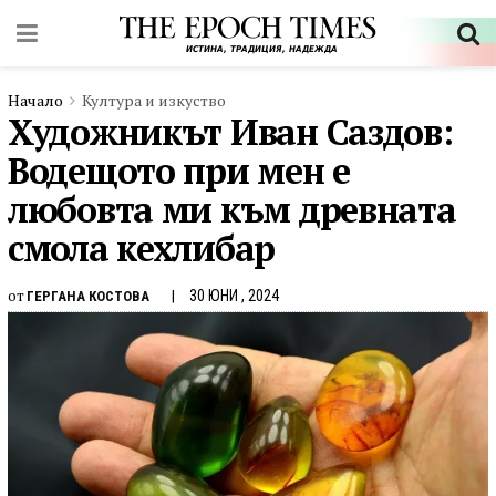
Начало
Култура и изкуство
Художникът Иван Саздов:
Водещото при мен е
любовта ми към древната
смола кехлибар
от
30 ЮНИ , 2024
ГЕРГАНА КОСТОВА