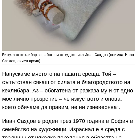
Бижута от кехлибар, изработени от художника Иван Саздов (снимка: Иван
Саздов, личен архив)
Напускаме мястото на нашата среща. Той –
съпътстван сякаш от силата и благородството на
кехлибара. Аз – обогатена от разказа му и от едно
мое лично прозрение – че изкуството и онова,
което обичаме да правим, не ни изневеряват.
Иван Саздов е роден през 1970 година в София в
семейство на художници. Израснал е в среда с
традиции от няколко поколения в областта на