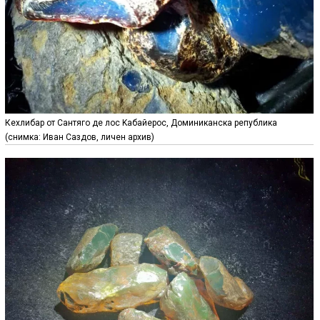
Кехлибар от Сантяго де лос Kабайерос, Доминиканска република
(снимка: Иван Саздов, личен архив)