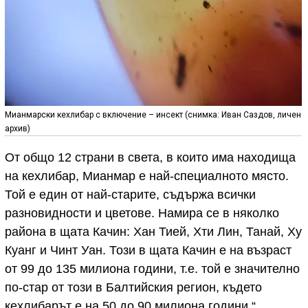
Мианмарски кехлибар с включение – инсект (снимка: Иван Саздов, личен
архив)
От общо 12 страни в света, в които има находища
на кехлибар, Мианмар е най-специалното място.
Той е един от най-старите, съдържа всички
разновидности и цветове. Намира се в няколко
района в щата Качин: Хан Тией, Хти Лин, Танай, Ху
Куанг и Чинт Уан. Този в щата Качин е на възраст
от 99 до 135 милиона години, т.е. той е значително
по-стар от този в Балтийския регион, където
кехлибарът е на 50 до 90 милиона години.“