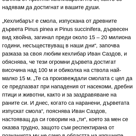
надявам да достигнат и вашите души.
„Кехлибарът е смола, изпускана от древните
дървета Pinus pinea и Pinus succinifera, дървесен
вид хвойна, загинал преди около 15 – 20 милиона
години, несъществуващ в наши дни“
,
започва
разказа за своя любим кехлибар Иван Саздов, и
обяснява, че тези огромни дървета достигат
височина над 100 м и обиколка на ствола най-
малко 15 м. „Те са произвеждали смолата с цел да
се предпазват при нападения от насекоми, дребни
птици и животни, както и за заздравяване на
раните си. И днес, когато са наранени, дърветата
изпускат смола“
,
пояснява Иван Саздов,
настояващ да си говорим на „ти“, което за мен се
оказва трудно, защото съм респектирана от
познанията му не само в областта на изящните