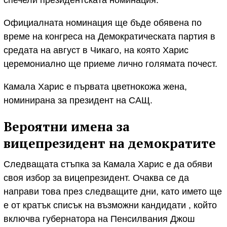
Официалната номинация ще бъде обявена по
време на конгреса на Демократическата партия в
средата на август в Чикаго, на която Харис
церемониално ще приеме лично голямата почест.
Камала Харис е първата цветнокожа жена,
номинирана за президент на САЩ.
Вероятни имена за
вицепрезидент на демократите
Следващата стъпка за Камала Харис е да обяви
своя избор за вицепрезидент. Очаква се да
направи това през следващите дни, като името ще
е от кратък списък на възможни кандидати , който
включва губернатора на Пенсилвания Джош