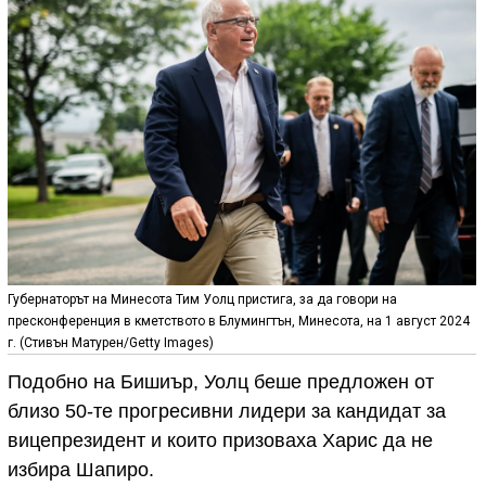
Губернаторът на Минесота Тим Уолц пристига, за да говори на
пресконференция в кметството в Блумингтън, Минесота, на 1 август 2024
г. (Стивън Матурен/Getty Images)
Подобно на Бишиър, Уолц беше предложен от
близо 50-те прогресивни лидери за кандидат за
вицепрезидент и които призоваха Харис да не
избира Шапиро.