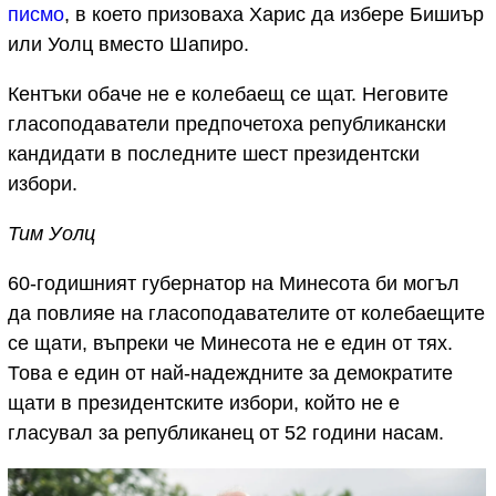
писмо
, в което призоваха Харис да избере Бишиър
или Уолц вместо Шапиро.
Кентъки обаче не е колебаещ се щат. Неговите
гласоподаватели предпочетоха републикански
кандидати в последните шест президентски
избори.
Тим Уолц
60-годишният губернатор на Минесота би могъл
да повлияе на гласоподавателите от колебаещите
се щати, въпреки че Минесота не е един от тях.
Това е един от най-надеждните за демократите
щати в президентските избори, който не е
гласувал за републиканец от 52 години насам.