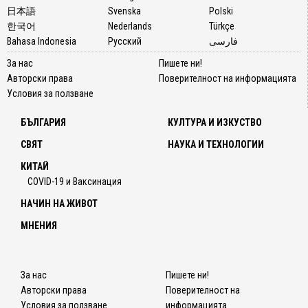
日本語
Svenska
Polski
한국어
Nederlands
Türkçe
Bahasa Indonesia
Русский
فارسی
За нас
Пишете ни!
Авторски права
Поверителност на информацията
Условия за ползване
БЪЛГАРИЯ
КУЛТУРА И ИЗКУСТВО
СВЯТ
НАУКА И ТЕХНОЛОГИИ
КИТАЙ
COVID-19 и Ваксинация
НАЧИН НА ЖИВОТ
МНЕНИЯ
За нас
Пишете ни!
Авторски права
Поверителност на
Условия за ползване
информацията