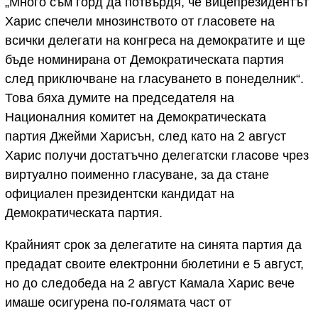
„Много съм горд да потвърдя, че вицепрезидентът
Харис спечели мнозинството от гласовете на
всички делегати на конгреса на демократите и ще
бъде номинирана от Демократическата партия
след приключване на гласуването в понеделник“.
Това бяха думите на председателя на
Националния комитет на Демократическата
партия Джейми Харисън, след като на 2 август
Харис получи достатъчно делегатски гласове чрез
виртуално поименно гласуване, за да стане
официален президентски кандидат на
Демократическата партия.
Крайният срок за делегатите на синята партия да
предадат своите електронни бюлетини е 5 август,
но до следобеда на 2 август Камала Харис вече
имаше осигурена по-голямата част от