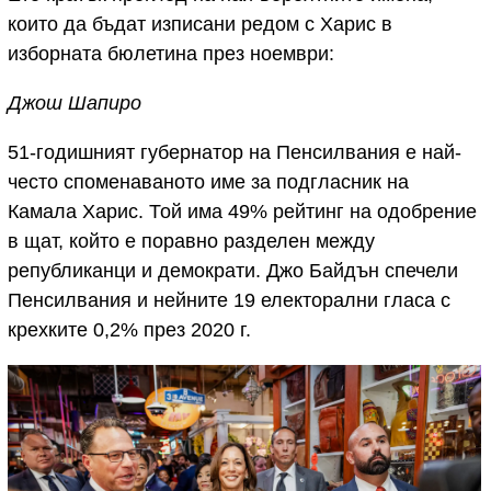
които да бъдат изписани редом с Харис в
изборната бюлетина през ноември:
Джош Шапиро
51-годишният губернатор на Пенсилвания е най-
често споменаваното име за подгласник на
Камала Харис. Той има 49% рейтинг на одобрение
в щат, който е поравно разделен между
републиканци и демократи. Джо Байдън спечели
Пенсилвания и нейните 19 електорални гласа с
крехките 0,2% през 2020 г.