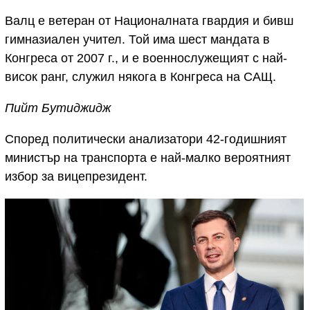
Валц е ветеран от Националната гвардия и бивш
гимназиален учител. Той има шест мандата в
Конгреса от 2007 г., и е военнослужещият с най-
висок ранг, служил някога в Конгреса на САЩ.
Пийт Бутиджидж
Според политически анализатори 42-годишният
министър на транспорта е най-малко вероятният
избор за вицепрезидент.