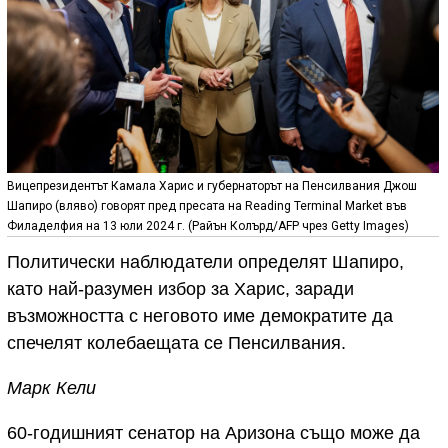
Вицепрезидентът Камала Харис и губернаторът на Пенсилвания Джош
Шапиро (вляво) говорят пред пресата на Reading Terminal Market във
Филаделфия на 13 юли 2024 г. (Райън Колърд/AFP чрез Getty Images)
Политически наблюдатели определят Шапиро,
като най-разумен избор за Харис, заради
възможността с неговото име демократите да
спечелят колебаещата се Пенсилвания.
Марк Кели
60-годишният сенатор на Аризона също може да