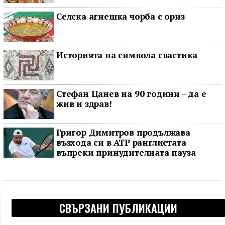
Селска агнешка чорба с ориз
Историята на символа свастика
Стефан Цанев на 90 години – да е
жив и здрав!
Григор Димитров продължава
възхода си в ATP ранглистата
въпреки принудителната пауза
СВЪРЗАНИ ПУБЛИКАЦИИ