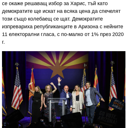
се окаже решаващ избор за Харис, тъй като
демократите ще искат на всяка цена да спечелят
този също колебаещ се щат. Демократите
изпревариха републиканците в Аризона с нейните
11 електорални гласа, с по-малко от 1% през 2020
г.