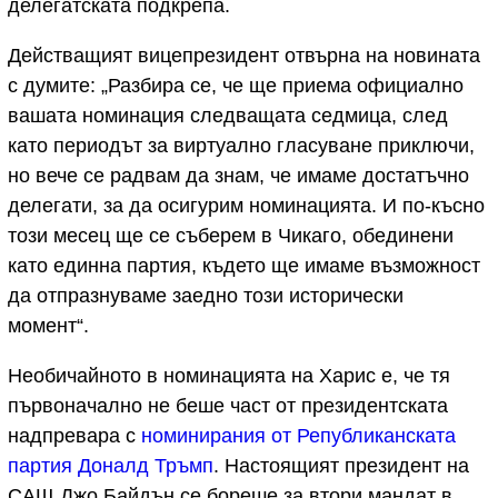
делегатската подкрепа.
Действащият вицепрезидент отвърна на новината
с думите: „Разбира се, че ще приема официално
вашата номинация следващата седмица, след
като периодът за виртуално гласуване приключи,
но вече се радвам да знам, че имаме достатъчно
делегати, за да осигурим номинацията. И по-късно
този месец ще се съберем в Чикаго, обединени
като единна партия, където ще имаме възможност
да отпразнуваме заедно този исторически
момент“.
Необичайното в номинацията на Харис е, че тя
първоначално не беше част от президентската
надпревара с
номинирания от Републиканската
партия Доналд Тръмп
. Настоящият президент на
САЩ Джо Байдън се бореше за втори мандат в