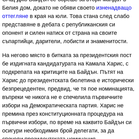
Белия дом, докато не обяви своето
изненадващо
оттегляне
в края на юли. Това стана след слабо
представяне в дебата с републиканския си
опонент и силен натиск от страна на своите
съпартийци, дарители, лобисти и знаменитости.
На негово място в битката за президентския пост
бе издигната кандидатурата на Камала Харис, с
подкрепата на критиците на Байдън. Пътят на
Харис до президентската бюлетина е исторически
безпрецедентен, предвид, че тя пое номинацията,
въпреки че никога не е спечелила първичните
избори на Демократическата партия. Харис не
премина през конституционната процедура на
първични избори, по време на каквито Байдън си
осигури необходимия брой делегати, за да
спечели президентската номинация.