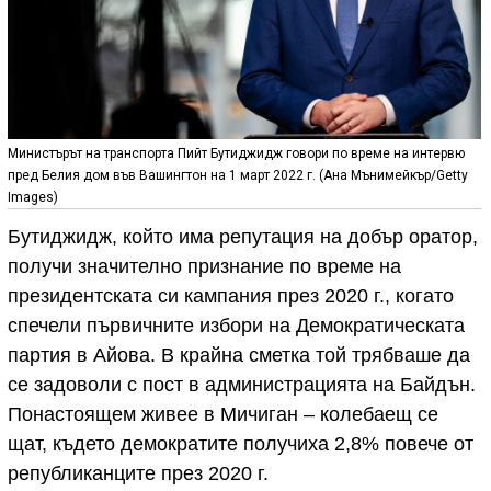
Министърът на транспорта Пийт Бутиджидж говори по време на интервю
пред Белия дом във Вашингтон на 1 март 2022 г. (Ана Мънимейкър/Getty
Images)
Бутиджидж, който има репутация на добър оратор,
получи значително признание по време на
президентската си кампания през 2020 г., когато
спечели първичните избори на Демократическата
партия в Айова. В крайна сметка той трябваше да
се задоволи с пост в администрацията на Байдън.
Понастоящем живее в Мичиган – колебаещ се
щат, където демократите получиха 2,8% повече от
републиканците през 2020 г.