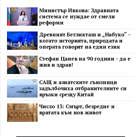
Министър Ивкова: Здравната
система се нуждае от смели
реформи
Древният Бегликташ и „Набуко“ –
когато историята, природата и
операта говорят на един език
Стефан Цанев на 90 години – да е
жив и здрав!
САЩ и азиатските съюзници
задълбочиха отбранителните си
връзки срещу Китай
Число 13: Смърт, безредие и
вратата към нов живот