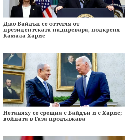
Джо Байдън се оттегля от
президентската надпревара, подкрепя
Камала Харис
Нетаняху се срещна с Байдън и с Харис;
войната в Газа продължава