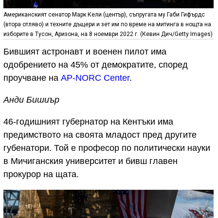
Американският сенатор Марк Кели (център), съпругата му Габи Гифърдс
(втора отляво) и техните дъщери и зет им по време на митинга в нощта на
изборите в Тусон, Аризона, на 8 ноември 2022 г. (Кевин Дич/Getty Images)
Бившият астронавт и военен пилот има
одобрението на 45% от демократите, според
проучване на
AP-NORC Center
.
Анди Бишиър
46-годишният губернатор на Кентъки има
предимството на своята младост пред другите
губенатори. Той е професор по политически науки
в Мичиганския университет и бивш главен
прокурор на щата.