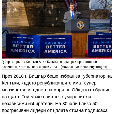
Губернаторът на Кентъки Анди Бишиър говори пред присъстващи в
Ковингтън, Кентъки, на 4 януари 2023 г. (Майкъл Суенсен/Getty Images)
През 2018 г. Бишиър беше избран за губернатор на
Кентъки, където републиканците имат супер
мнозинство и в двете камари на Общото събрание
на щата. Той може привлече умерените и
независими избиратели. На 30 юли близо 50
прогресивни лидери от цялата страна подписаха