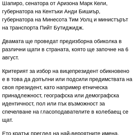
Шапиро, сенатора от Аризона Марк Кели,
губернатора на Кентъки Анди Бишиър,
губернатора на Минесота Тим Уолц и министърът
на транспорта Пийт Бутиджидж.
Двамата ще проведат предизборна обиколка в
различни щати в страната, която ще започне на 6
август.
Критерият за избор на вицепрезидент обикновено
е в това да допълни или подсили предимствата на
своя президент, като например етническа
принадлежност, географска или демографска
идентичност, пол или пък възможност за
спечелване на гласоподавателите в колебаещ се
щат.
Ето кратък преглед на най-вероятните имена,