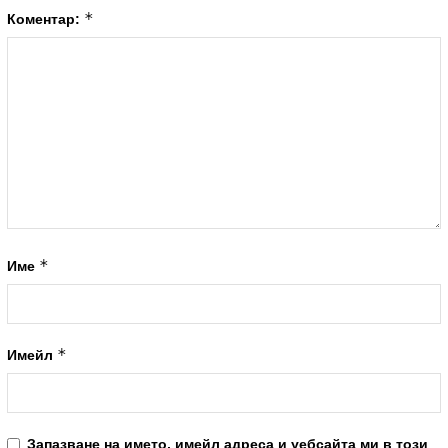
*
Коментар:
*
Име
*
Имейл
Запазване на името, имейл адреса и уебсайта ми в този