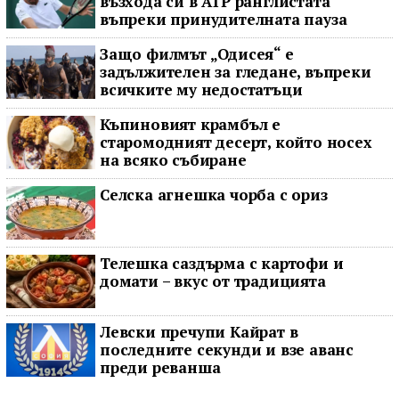
възхода си в ATP ранглистата
въпреки принудителната пауза
Защо филмът „Одисея“ е
задължителен за гледане, въпреки
всичките му недостатъци
Къпиновият крамбъл е
старомодният десерт, който носех
на всяко събиране
Селска агнешка чорба с ориз
Телешка саздърма с картофи и
домати – вкус от традицията
Левски пречупи Кайрат в
последните секунди и взе аванс
преди реванша