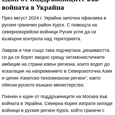
войната в Украйна
През август 2024 г. Украйна започна офанзива в
руския граничен район Курск. С помощта на
севернокорейски войници Русия успя да си
възвърне контрола над територията.
Лавров и Чое също така подчертаха „решимостта
си да се борят заедно срещу хегемонистичните
амбиции на страни извън региона, които водят до
ескалация на напрежението в Североизточна Азия
и целия Азиатско-тихоокеански регион“, както
обясни руското външно министерство.
Пхенян е един от поддръжниците на Москва във
войната в Украйна. Северна Корея изпрати хиляди
войници в руския регион Курск, който граничи с