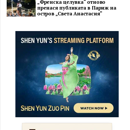
„Френска целувка“ отново
пренася публиката в Париж на
остров „Света Анастасия“