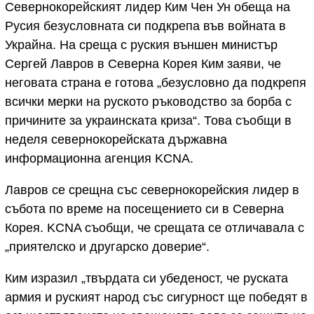
Севернокорейският лидер Ким Чен Ун обеща на
Русия безусловната си подкрепа във войната в
Украйна. На среща с руския външен министър
Сергей Лавров в Северна Корея Ким заяви, че
неговата страна е готова „безусловно да подкрепя
всички мерки на руското ръководство за борба с
причините за украинската криза“. Това съобщи в
неделя севернокорейската държавна
информационна агенция KCNA.
Лавров се срещна със севернокорейския лидер в
събота по време на посещението си в Северна
Корея. KCNA съобщи, че срещата се отличавала с
„приятелско и другарско доверие“.
Ким изразил „твърдата си убеденост, че руската
армия и руският народ със сигурност ще победят в