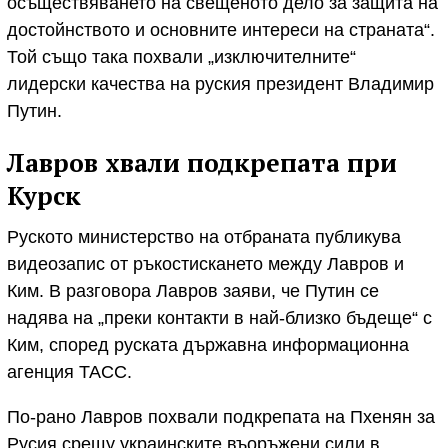
осъществяването на свещеното дело за защита на
достойнството и основните интереси на страната“.
Той също така похвали „изключителните“
лидерски качества на руския президент Владимир
Путин.
Лавров хвали подкрепата при
Курск
Руското министерство на отбраната публикува
видеозапис от ръкостискането между Лавров и
Ким. В разговора Лавров заяви, че Путин се
надява на „преки контакти в най-близко бъдеще“ с
Ким, според руската държавна информационна
агенция ТАСС.
По-рано Лавров похвали подкрепата на Пхенян за
Русия срещу украинските въоръжени сили в