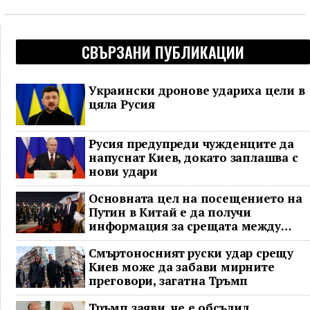
СВЪРЗАНИ ПУБЛИКАЦИИ
Украински дронове удариха цели в
цяла Русия
Русия предупреди чужденците да
напуснат Киев, докато заплашва с
нови удари
Основната цел на посещението на
Путин в Китай е да получи
информация за срещата между
Доналд Тръмп и Си Дзинпин
Смъртоносният руски удар срещу
Киев може да забави мирните
преговори, загатна Тръмп
Тръмп заяви, че е обсъдил