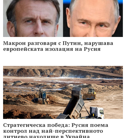
Макрон разговаря с Путин, нарушава
европейската изолация на Русия
Стратегическа победа: Русия поема
контрол над най-перспективното
литиево находище в Украйна