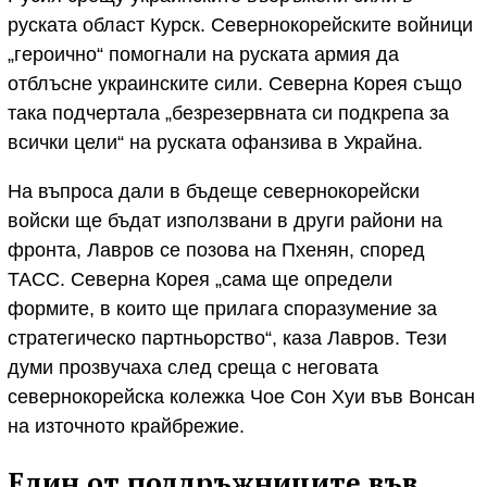
руската област Курск. Севернокорейските войници
„героично“ помогнали на руската армия да
отблъсне украинските сили. Северна Корея също
така подчертала „безрезервната си подкрепа за
всички цели“ на руската офанзива в Украйна.
На въпроса дали в бъдеще севернокорейски
войски ще бъдат използвани в други райони на
фронта, Лавров се позова на Пхенян, според
ТАСС. Северна Корея „сама ще определи
формите, в които ще прилага споразумение за
стратегическо партньорство“, каза Лавров. Тези
думи прозвучаха след среща с неговата
севернокорейска колежка Чое Сон Хуи във Вонсан
на източното крайбрежие.
Един от поддръжниците във