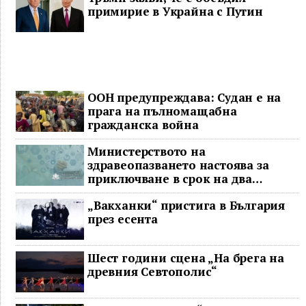
примирие в Украйна с Путин
ООН предупреждава: Судан е на
прага на пълномащабна
гражданска война
Министерството на
здравеопазването настоява за
приключване в срок на два
ключови строителни проекта
„Вакханки“ пристига в България
през есента
Шест години сцена „На брега на
древния Севтополис“