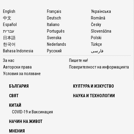
English
Français
Українська
中文
Deutsch
Română
Español
Italiano
Česky
עברית
Português
Slovenščina
日本語
Svenska
Polski
한국어
Nederlands
Türkçe
Bahasa Indonesia
Русский
فارسی
За нас
Пишете ни!
Авторски права
Поверителност на информацията
Условия за ползване
БЪЛГАРИЯ
КУЛТУРА И ИЗКУСТВО
СВЯТ
НАУКА И ТЕХНОЛОГИИ
КИТАЙ
COVID-19 и Ваксинация
НАЧИН НА ЖИВОТ
МНЕНИЯ