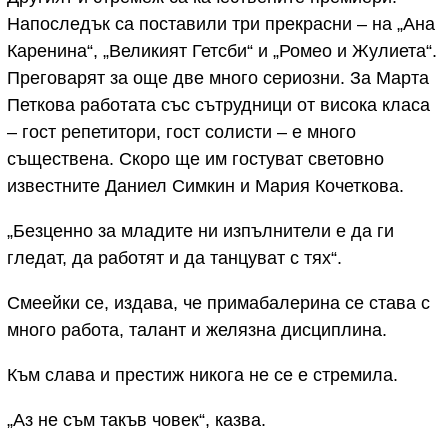
Напоследък са поставили три прекрасни – на „Ана
Каренина“, „Великият Гетсби“ и „Ромео и Жулиета“.
Преговарят за още две много сериозни. За Марта
Петкова работата със сътрудници от висока класа
– гост репетитори, гост солисти – е много
съществена. Скоро ще им гостуват световно
известните Даниел Симкин и Мария Кочеткова.
„Безценно за младите ни изпълнители е да ги
гледат, да работят и да танцуват с тях“.
Смеейки се, издава, че примабалерина се става с
много работа, талант и желязна дисциплина.
Към слава и престиж никога не се е стремила.
„Аз не съм такъв човек“, казва.