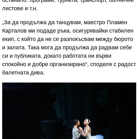
листове и т.н.
„За да продължа да танцувам, маестро Пламен
Карталов ми подаде ръка, осигурявайки стабилен
екип, с който да не се разпокъсвам между бюрото
и залата. Така мога да продължа да радвам себе
си и публиката, докато работата ни върви
спокойно и добре организирано“, споделя с радост
балетната дива.