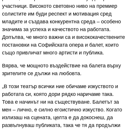
участници. Високото световно ниво на премиер
солистите им буди респект и мотивация сред
младите и създава конкурентна среда – особено
значима за успеха и качеството на работата.
Допълва, че много важни са и висококачествените
постановки на Софийската опера и балет, които
също привличат много артисти и публика.
Вярва, че мощното въздействие на балета върху
зрителите се дължи на любовта.
„В този театър всички ние обичаме изкуството и
работата си, която дори рядко наричаме така.
Това е начинът ни на съществуване. Балетът за
мен – лично, е силно егоистично изкуство. Когато
излизаш на сцената, целта е да докоснеш, да
развълнуваш публиката, така че тя да продължи