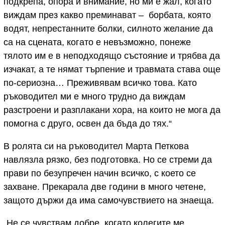
подкрепа, опора и внимание, но ми е жал, когато
виждам през какво преминават – борбата, която
водят, непрестанните болки, силното желание да
са на сцената, когато е невъзможно, понеже
тялото им е в неподходящо състояние и трябва да
изчакат, а те нямат търпение и травмата става още
по-сериозна… Преживявам всичко това. Като
ръководител ми е много трудно да виждам
разстроени и разплакани хора, на които не мога да
помогна с друго, освен да бъда до тях.“
В ролята си на ръководител Марта Петкова
навлязла рязко, без подготовка. Но се стреми да
прави по безупречен начин всичко, с което се
захване. Прекарала две години в много четене,
защото държи да има самочувствието на знаеща.
„Не се чувствам добре, когато колегите ме