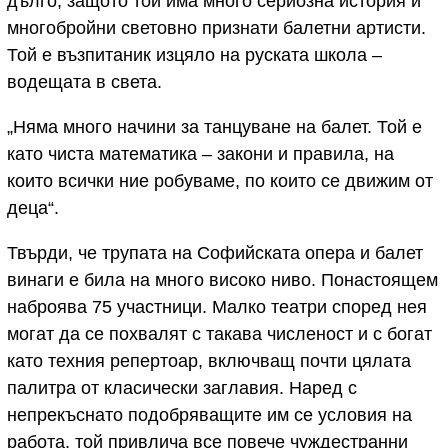
дълго, защото той има много сериозна история и
многобройни световно признати балетни артисти.
Той е възпитаник изцяло на руската школа –
водещата в света.
„Няма много начини за танцуване на балет. Той е
като чиста математика – закони и правила, на
които всички ние робуваме, по които се движим от
деца“.
Твърди, че трупата на Софийската опера и балет
винаги е била на много високо ниво. Понастоящем
наброява 75 участници. Малко театри според нея
могат да се похвалят с такава численост и с богат
като техния репертоар, включващ почти цялата
палитра от класически заглавия. Наред с
непрекъснато подобряващите им се условия на
работа, той привлича все повече чуждестранни