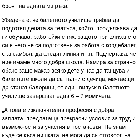
броят на едната ми ръка.“
Убедена е, че балетното училище трябва да
подготвя децата за театъра, който продължава да
ги обучава, работейки с тях, защото при влизането
си в него не са подготвени за работа с кордебалет,
с ансамбъл, да следят линия и т.н. Подчертава, че
ние имаме много добра школа. Намира за странно
обаче защо макар всяко дете у нас да танцува и
балетните школи да са пълни с дечица, мечтаещи
да станат балерини, от един випуск в балетното
училище завършват едва 6 – 7 момичета.
„А това е изключителна професия с добра
заплата, предлагаща прекрасни условия за труд и
възможности за участия в постановки. Не знам
къде се къса нишката, не мога да си отговоря на