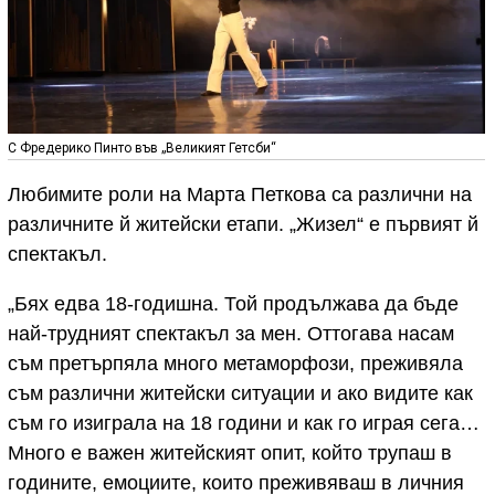
С Фредерико Пинто във „Великият Гетсби“
Любимите роли на Марта Петкова са различни на
различните й житейски етапи. „Жизел“ е първият й
спектакъл.
„Бях едва 18-годишна. Той продължава да бъде
най-трудният спектакъл за мен. Оттогава насам
съм претърпяла много метаморфози, преживяла
съм различни житейски ситуации и ако видите как
съм го изиграла на 18 години и как го играя сега…
Много е важен житейският опит, който трупаш в
годините, емоциите, които преживяваш в личния