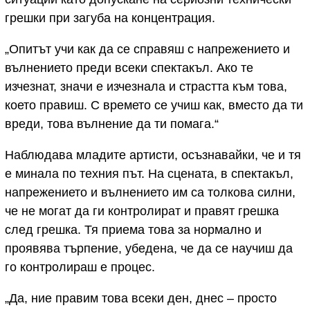
грешки при загуба на концентрация.
„Опитът учи как да се справяш с напрежението и
вълнението преди всеки спектакъл. Ако те
изчезнат, значи е изчезнала и страстта към това,
което правиш. С времето се учиш как, вместо да ти
вреди, това вълнение да ти помага.“
Наблюдава младите артисти, осъзнавайки, че и тя
е минала по техния път. На сцената, в спектакъл,
напрежението и вълнението им са толкова силни,
че не могат да ги контролират и правят грешка
след грешка. Тя приема това за нормално и
проявява търпение, убедена, че да се научиш да
го контролираш е процес.
„Да, ние правим това всеки ден, днес – просто