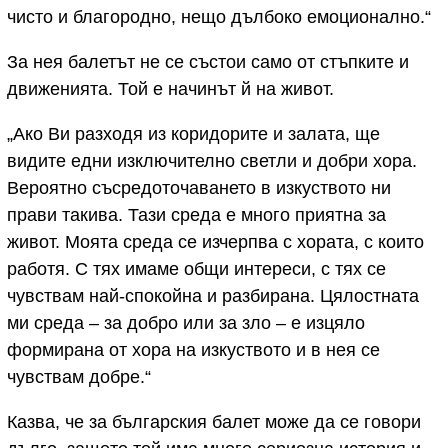
чисто и благородно, нещо дълбоко емоционално.“
За нея балетът не се състои само от стъпките и
движенията. Той е начинът й на живот.
„Ако Ви разходя из коридорите и залата, ще
видите едни изключително светли и добри хора.
Вероятно съсредоточаването в изкуството ни
прави такива. Тази среда е много приятна за
живот. Моята среда се изчерпва с хората, с които
работя. С тях имаме общи интереси, с тях се
чувствам най-спокойна и разбирана. Цялостната
ми среда – за добро или за зло – е изцяло
формирана от хора на изкуството и в нея се
чувствам добре.“
Казва, че за българския балет може да се говори