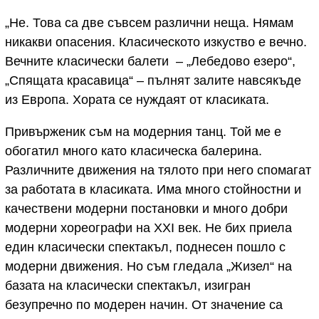
„Не. Това са две съвсем различни неща. Нямам
никакви опасения. Класическото изкуство е вечно.
Вечните класически балети – „Лебедово езеро“,
„Спящата красавица“ – пълнят залите навсякъде
из Европа. Хората се нуждаят от класиката.
Привърженик съм на модерния танц. Той ме е
обогатил много като класическа балерина.
Различните движения на тялото при него спомагат
за работата в класиката. Има много стойностни и
качествени модерни постановки и много добри
модерни хореографи на XXI век. Не бих приела
един класически спектакъл, поднесен пошло с
модерни движения. Но съм гледала „Жизел“ на
базата на класически спектакъл, изигран
безупречно по модерен начин. От значение са