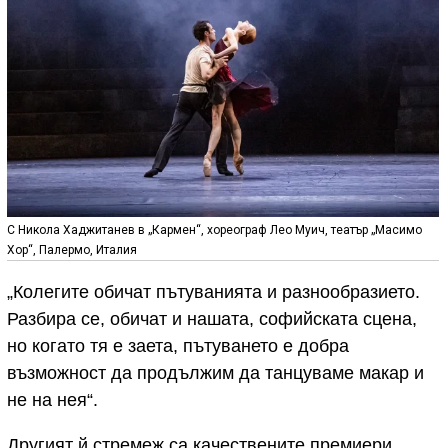
С Никола Хаджитанев в „Кармен“, хореограф Лео Муич, театър „Масимо
Хор“, Палермо, Италия
„Колегите обичат пътуванията и разнообразието.
Разбира се, обичат и нашата, софийската сцена,
но когато тя е заета, пътуването е добра
възможност да продължим да танцуваме макар и
не на нея“.
Другият й стремеж са качествените премиери.