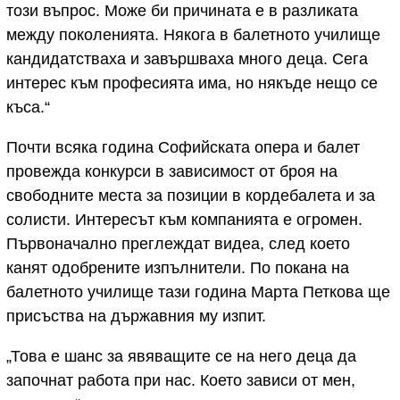
този въпрос. Може би причината е в разликата
между поколенията. Някога в балетното училище
кандидатстваха и завършваха много деца. Сега
интерес към професията има, но някъде нещо се
къса.“
Почти всяка година Софийската опера и балет
провежда конкурси в зависимост от броя на
свободните места за позиции в кордебалета и за
солисти. Интересът към компанията е огромен.
Първоначално преглеждат видеа, след което
канят одобрените изпълнители. По покана на
балетното училище тази година Марта Петкова ще
присъства на държавния му изпит.
„Това е шанс за явяващите се на него деца да
започнат работа при нас. Което зависи от мен,