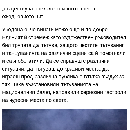
„съществува прекалено много стрес в
ежедневието ни“.
Убедена е, че винаги може още и по-добре.
Единият й стремеж като художествен ръководител
бил трупата да пътува, защото честите пътувания
и танцуванията на различни сцени са й помогнали
и са я обогатили. Да се справяш с различни
ситуации, да пътуваш до красиви места, да
играеш пред различна публика е глътка въздух за
тях. Така възстановили пътуванията на
Националния балет, направили сериозни гастроли
на чудесни места по света.