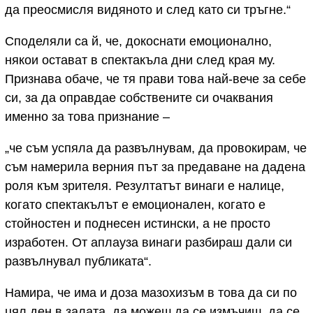
да преосмисля видяното и след като си тръгне.“
Споделяли са й, че, докоснати емоционално,
някои остават в спектакъла дни след края му.
Признава обаче, че тя прави това най-вече за себе
си, за да оправдае собствените си очаквания
именно за това признание –
„че съм успяла да развълнувам, да провокирам, че
съм намерила верния път за предаване на дадена
роля към зрителя. Резултатът винаги е налице,
когато спектакълът е емоционален, когато е
стойностен и поднесен истински, а не просто
изработен. От аплауза винаги разбираш дали си
развълнувал публиката“.
Намира, че има и доза мазохизъм в това да си по
цял ден в залата, да можеш да се измъчиш, да се