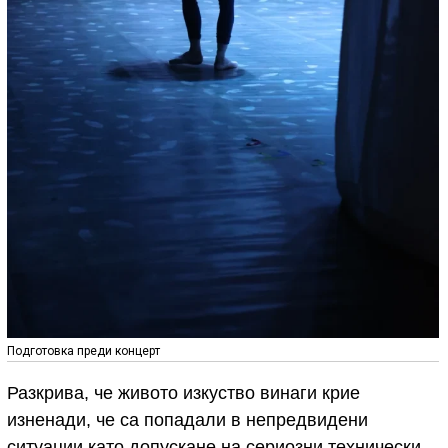
Подготовка преди концерт
Разкрива, че живото изкуство винаги крие
изненади, че са попадали в непредвидени
ситуации като допускане на сериозни технически