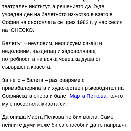
театрален институт, а решението да бъде
учреден ден на балетното изкуство е взето в
София на състоялата се през 1982 г. у нас сесия
на ЮНЕСКО.
Балетът – неуловим, неописуем сякаш и
недоловим, въздигащ и задоволяващ
потребността на всяка човешка душа от
съвършена красота.
За него – балета – разговаряме с
примабалерината и художествен ръководител на
Софийската опера и балет
Марта Петкова
, която
му е посветила живота си.
Да опиша Марта Петкова не бих могла. Само
нейните думи може би са способни да го направят.