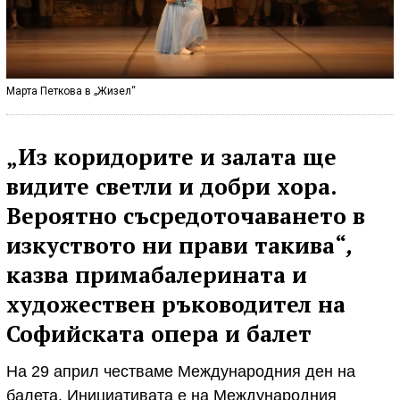
Марта Петкова в „Жизел“
„Из коридорите и залата ще
видите светли и добри хора.
Вероятно съсредоточаването в
изкуството ни прави такива“
,
казва примабалерината и
художествен ръководител на
Софийската опера и балет
На 29 април честваме Международния ден на
балета. Инициативата е на Международния