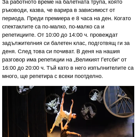
За работното време на балетната трупа, която
ръководи, казва, че варира в зависимост от
периода. Преди премиера е 8 часа на ден. Когато
спектаклите са по-малко, по-малко са и
репетициите. От 10:00 до 14:00 ч. провеждат
задължителния си балетен клас, подготвящ ги за
деня. След това си почиват. В деня на нашия
разговор има репетиции на „Великият Гетсби“ от
16:00 до 20:00 ч. Тъй като в него изпълнителите са
много, ще репетира с всеки поотделно.