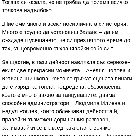
Тогава си казала, че не трябва да приема всичко
толкова надълбоко.
„Ние сме много и всеки носи личната си история.
Много е трудно да установиш баланс – да им
създадеш усещането, че си през цялото време до
тях, същевременно съхранявайки себе си.“
За щастие, в тази дейност навлязла със сериозен
екип: две прекрасни момичета – Анелия Цолова и
Юлиана Шишкова, които се грижат сцената винаги
да е изрядна, топла, подредена, обезопасена,
което е много важно за танцуващите; двама
способни администратори – Людмила Илиева и
Радул Роглев, които облекчават дейността й,
правейки възможен дори нашия разговор,
занимавайки се в съседната стая с всичко
останало: програми, турнета, транспорт, болнични