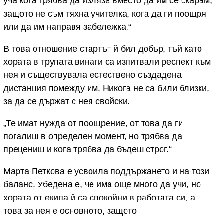
уча кога трябва да изляза вместо да им се скарам,
защото не съм тяхна учителка, кога да ги поощря
или да им направя забележка.“
В това отношение стартът й бил добър, тъй като
хората в трупата винаги са изпитвали респект към
нея и съществувала естествено създадена
дистанция помежду им. Никога не са били близки,
за да се държат с нея свойски.
„Те имат нужда от поощрение, от това да ги
погалиш в определен момент, но трябва да
прецениш и кога трябва да бъдеш строг.“
Марта Петкова е усвоила поддържането и на този
баланс. Убедена е, че има още много да учи, но
хората от екипа й са спокойни в работата си, а
това за нея е основното, защото