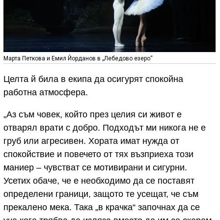
Марта Петкова и Емил Йорданов в „Лебедово езеро“
Целта й била в екипа да осигурят спокойна
работна атмосфера.
„Аз съм човек, който през целия си живот е
отварял врати с добро. Подходът ми никога не е
груб или агресивен. Хората имат нужда от
спокойствие и повечето от тях възприеха този
маниер – чувстват се мотивирани и сигурни.
Усетих обаче, че е необходимо да се поставят
определени граници, защото те усещат, че съм
прекалено мека. Така „в крачка“ започнах да се