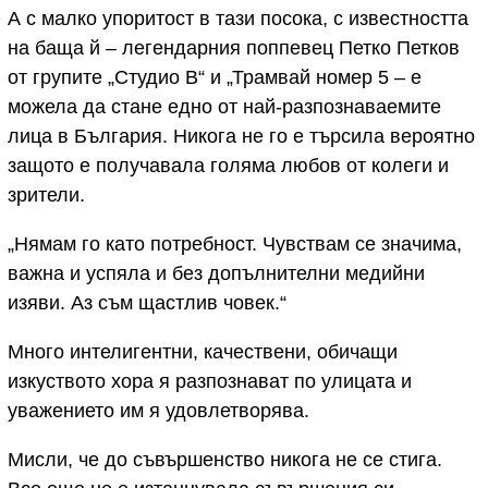
А с малко упоритост в тази посока, с известността
на баща й – легендарния поппевец Петко Петков
от групите „Студио В“ и „Трамвай номер 5 – е
можела да стане едно от най-разпознаваемите
лица в България. Никога не го е търсила вероятно
защото е получавала голяма любов от колеги и
зрители.
„Нямам го като потребност. Чувствам се значима,
важна и успяла и без допълнителни медийни
изяви. Аз съм щастлив човек.“
Много интелигентни, качествени, обичащи
изкуството хора я разпознават по улицата и
уважението им я удовлетворява.
Мисли, че до съвършенство никога не се стига.