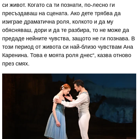
си живот. Когато са ти познати, по-лесно ги
пресъздаваш на сцената. Ако дете трябва да
изиграе драматична роля, колкото и да му
обясняваш, дори и да те разбира, то не може да
предаде нейните чувства, защото не ги познава. В
този период от живота си най-близо чувствам Ана
Каренина. Това е моята роля днес“, казва отново
през смях.