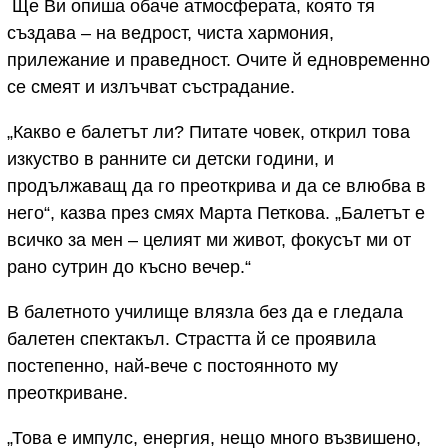
Ще Ви опиша обаче атмосферата, която тя
създава – на ведрост, чиста хармония,
прилежание и праведност. Очите й едновременно
се смеят и излъчват състрадание.
„Какво е балетът ли? Питате човек, открил това
изкуство в ранните си детски години, и
продължаващ да го преоткрива и да се влюбва в
него“, казва през смях Марта Петкова. „Балетът е
всичко за мен – целият ми живот, фокусът ми от
рано сутрин до късно вечер.“
В балетното училище влязла без да е гледала
балетен спектакъл. Страстта й се проявила
постепенно, най-вече с постоянното му
преоткриване.
„Това е импулс, енергия, нещо много възвишено,