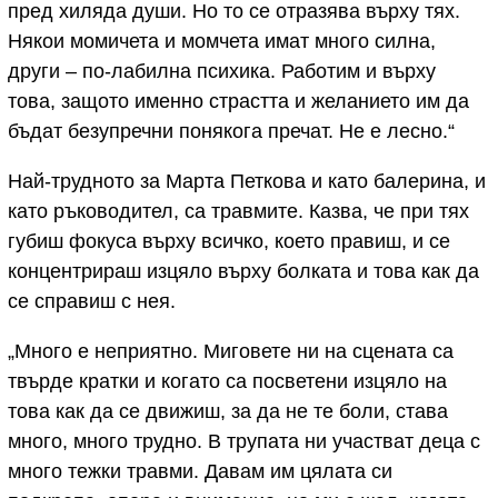
пред хиляда души. Но то се отразява върху тях.
Някои момичета и момчета имат много силна,
други – по-лабилна психика. Работим и върху
това, защото именно страстта и желанието им да
бъдат безупречни понякога пречат. Не е лесно.“
Най-трудното за Марта Петкова и като балерина, и
като ръководител, са травмите. Казва, че при тях
губиш фокуса върху всичко, което правиш, и се
концентрираш изцяло върху болката и това как да
се справиш с нея.
„Много е неприятно. Миговете ни на сцената са
твърде кратки и когато са посветени изцяло на
това как да се движиш, за да не те боли, става
много, много трудно. В трупата ни участват деца с
много тежки травми. Давам им цялата си