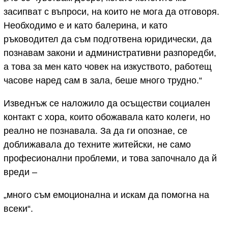
засипват с въпроси, на които не мога да отговоря.
Необходимо е и като балерина, и като
ръководител да съм подготвена юридически, да
познавам закони и административни разпоредби,
а това за мен като човек на изкуството, работещ
часове наред сам в зала, беше много трудно.“
Изведнъж се наложило да осъществи социален
контакт с хора, които обожавала като колеги, но
реално не познавала. За да ги опознае, се
доближавала до техните житейски, не само
професионални проблеми, и това започнало да й
вреди –
„много съм емоционална и искам да помогна на
всеки“.