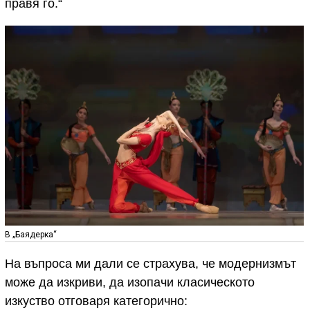
правя го.“
В „Баядерка“
На въпроса ми дали се страхува, че модернизмът
може да изкриви, да изопачи класическото
изкуство отговаря категорично: