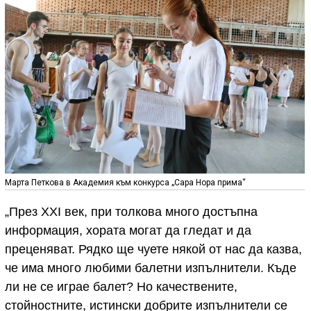
Марта Петкова в Академия към конкурса „Сара Нора прима“
„През XXI век, при толкова много достъпна
информация, хората могат да гледат и да
преценяват. Рядко ще чуете някой от нас да казва,
че има много любими балетни изпълнители. Къде
ли не се играе балет? Но качествените,
стойностните, истински добрите изпълнители се