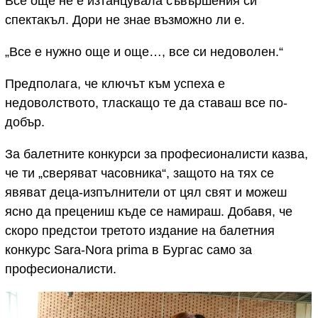
Все още не е изтанцувала съвършения си
спектакъл. Дори не знае възможно ли е.
„Все е нужно още и още…, все си недоволен.“
Предполага, че ключът към успеха е
недоволството, тласкащо те да ставаш все по-
добър.
За балетните конкурси за професионалисти казва,
че ти „сверяват часовника“, защото на тях се
явяват деца-изпълнители от цял свят и можеш
ясно да прецениш къде се намираш. Добавя, че
скоро предстои третото издание на балетния
конкурс Sara-Nora prima в Бургас само за
професионалисти.