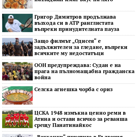
Григор Димитров продължава
възхода си в ATP ранглистата
въпреки принудителната пауза
Защо филмът „Одисея“ е
задължителен за гледане, въпреки
всичките му недостатъци
ООН предупреждава: Судан е на
прага на пълномащабна гражданска
война
Селска агнешка чорба с ориз
ЦСКА 1948 измъкна ценно реми в
Атина и остави всичко за реванша
срещу Панатинайкос
„Вакханки“ пристига в България