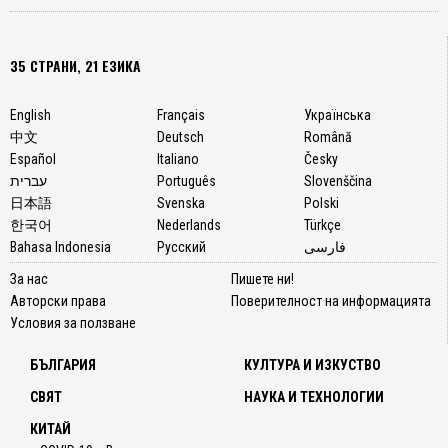
35 СТРАНИ, 21 ЕЗИКА
English
Français
Українська
中文
Deutsch
Română
Español
Italiano
Česky
עברית
Português
Slovenščina
日本語
Svenska
Polski
한국어
Nederlands
Türkçe
Bahasa Indonesia
Русский
فارسی
За нас
Пишете ни!
Авторски права
Поверителност на информацията
Условия за ползване
БЪЛГАРИЯ
КУЛТУРА И ИЗКУСТВО
СВЯТ
НАУКА И ТЕХНОЛОГИИ
КИТАЙ