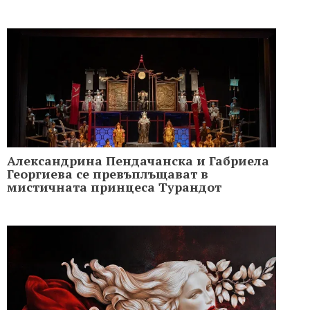
Александрина Пендачанска и Габриела
Георгиева се превъплъщават в
мистичната принцеса Турандот