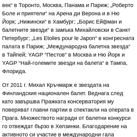
век“ в Торонто, Москва, Панама и Париж; „Роберто
Боле и приятели“ на Арена ди Верона и в Ню
Йорк; „Нижински“ в Хамбург; „Борис Ейфман и
балетните звезди“ в замъка Михайловски в Санкт
Петербург; „Les Etoiles pour le Japon“ в конгресната
палата в Париж; „Международна балетна звезда“
в Тайпей; YAGP “Пестов“ в Москва и Ню Йорк и
YAGP “Най-големите звезди на балета“ в Тампа,
Флорида.
От 2011 г. Михал Кръчмарж е звездата на
Финландския национален балет. Веднага след
като завършва Пражката консерватория му
поверяват главни партии в спектакли на операта в
Прага. Множеството награди от балетни конкурси
го отвеждат бързо в Хелзинки. Благодарение на
активното си участие в международни гала