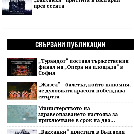
през есента
СВЪРЗАНИ ПУБЛИКАЦИИ
„Турандот“ поставя тържествения
финал на „Опера на площада“ в
София
„Жизел“ – балетът, който напомня,
че духовната красота побеждава
смъртта
Министерството на
здравеопазването настоява за
приключване в срок на два
ключови строителни проекта
„Вакханки“ пристига в България