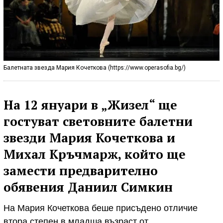
Балетната звезда Мария Кочеткова (https://www.operasofia.bg/)
На 12 януари в „Жизел“ ще
гостуват световните балетни
звезди Мария Кочеткова и
Михал Кръчмарж, който ще
замести предварително
обявения Даниил Симкин
На Мария Кочеткова беше присъдено отличие
втора степен в младша възраст от