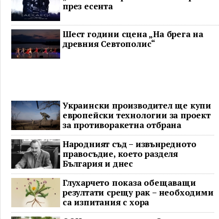
през есента
Шест години сцена „На брега на
древния Севтополис“
Украински производител ще купи
европейски технологии за проект
за противоракетна отбрана
Народният съд – извънредното
правосъдие, което разделя
България и днес
Глухарчето показа обещаващи
резултати срещу рак – необходими
са изпитания с хора