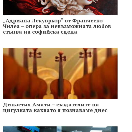
„Адриана Лекуврьор“ от Франческо
Чилеа – опера за невъзможната любов
стъпва на софийска сцена
Династия Амати – създателите на
цигулката каквато я познаваме днес