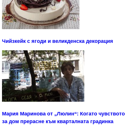
Чийзкейк с ягоди и великденска декорация
Мария Маринова от „Люлин“: Когато чувството
за дом прерасне към кварталната градинка