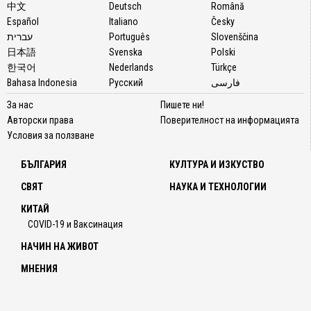
中文
Deutsch
Română
Español
Italiano
Česky
עברית
Português
Slovenščina
日本語
Svenska
Polski
한국어
Nederlands
Türkçe
Bahasa Indonesia
Русский
فارسی
За нас
Пишете ни!
Авторски права
Поверителност на информацията
Условия за ползване
БЪЛГАРИЯ
КУЛТУРА И ИЗКУСТВО
СВЯТ
НАУКА И ТЕХНОЛОГИИ
КИТАЙ
COVID-19 и Ваксинация
НАЧИН НА ЖИВОТ
МНЕНИЯ