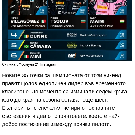
Снимка: „Формула 2“, Instagram
Новите 35 точки за шампионата от този уикенд
правят Цолов едноличен лидер във временното
класиране. До момента са изминали седем кръга,
като до края на сезона остават още шест.
Българинът е спечелил четири от основните
състезания и два от спринтовете, което е най-
добро постижение измежду всички пилоти.