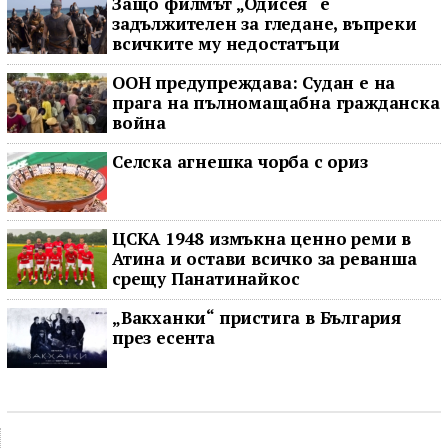
Защо филмът „Одисея“ е
задължителен за гледане, въпреки
всичките му недостатъци
ООН предупреждава: Судан е на
прага на пълномащабна гражданска
война
Селска агнешка чорба с ориз
ЦСКА 1948 измъкна ценно реми в
Атина и остави всичко за реванша
срещу Панатинайкос
„Вакханки“ пристига в България
през есента