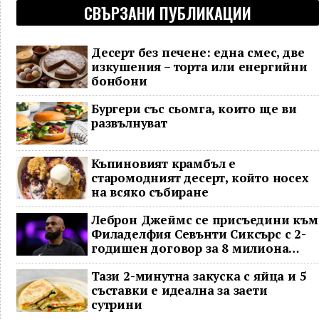
СВЪРЗАНИ ПУБЛИКАЦИИ
Десерт без печене: една смес, две
изкушения – торта или енергийни
бонбони
Бургери със сьомга, които ще ви
развълнуват
Къпиновият крамбъл е
старомодният десерт, който носех
на всяко събиране
Леброн Джеймс се присъедини към
Филаделфия Севънти Сиксърс с 2-
годишен договор за 8 милиона
долара
Тази 2-минутна закуска с яйца и 5
съставки е идеална за заети
сутрини