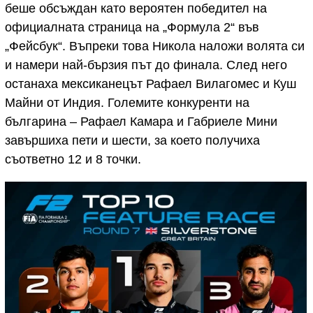
беше обсъждан като вероятен победител на
официалната страница на „Формула 2“ във
„Фейсбук“. Въпреки това Никола наложи волята си
и намери най-бързия път до финала. След него
останаха мексиканецът Рафаел Вилагомес и Куш
Майни от Индия. Големите конкуренти на
българина – Рафаел Камара и Габриеле Мини
завършиха пети и шести, за което получиха
съответно 12 и 8 точки.