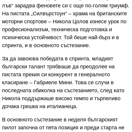
лъв“ зарадва феновете си с още по-голям триумф.
На пистата „Силвърстоун“ – храма на британските
моторни спортове – Никола Цолов изнесе урок по
професионализъм, техническа подготовка и
психическа устойчивост. Той беше най-бърз и в
спринта, и в основното състезание.
За да завоюва победата в спринта, младият
български талант трябваше да преодолее на
пистата прекия си конкурент в генералното
класиране – Габриеле Мини. Това се случи в
последната обиколка на състезанието, след като
Никола поддържаше високо темпо и търпеливо
дочака грешка на италианеца.
В основното състезание в неделя българският
пилот започна от пета позиция и преди старта не