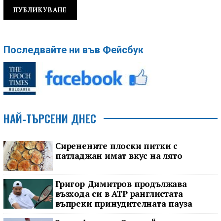
Последвайте ни във Фейсбук
НАЙ-ТЪРСЕНИ ДНЕС
Сиренените плоски питки с
патладжан имат вкус на лято
Григор Димитров продължава
възхода си в ATP ранглистата
въпреки принудителната пауза