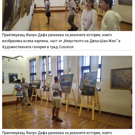
Практикуващ Фалун Дафа разказва за реалните истории, които
изобразява всяка картина, част от „Изкуството на Джън-Шан-Жен“ в
Художествената галерия в град Созопол
Практикуващ Фалун Дафа разказва за реалните истории, които