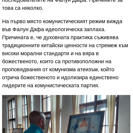
последователите на Фалун Дафа. Причините за
това са няколко.
На първо място комунистическият режим вижда
във Фалун Дафа идеологическа заплаха.
Причината е, че духовната практика съживява
традиционните китайски ценности на стремеж към
високи морални стандарти и на вяра в
божественото, които са противоположни на
проповядвания от комунизма атеизъм, който
отрича божественото и идолизира единствено
лидерите на комунистическата партия.