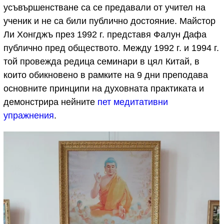
усъвършенстване са се предавали от учител на
ученик и не са били публично достояние. Майстор
Ли Хонгджъ през 1992 г. представя Фалун Дафа
публично пред обществото. Между 1992 г. и 1994 г.
той провежда редица семинари в цял Китай, в
които обикновено в рамките на 9 дни преподава
основните принципи на духовната практиката и
демонстрира нейните
пет медитативни
упражнения
.