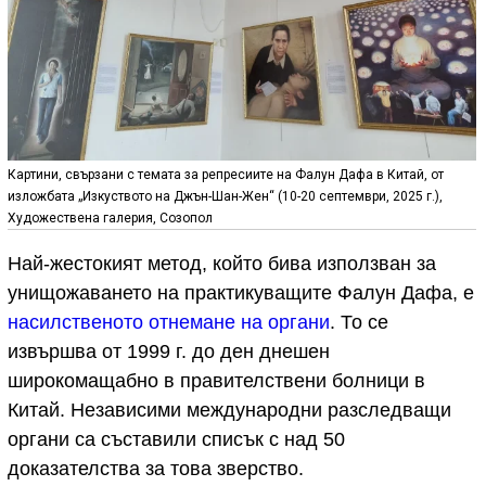
Картини, свързани с темата за репресиите на Фалун Дафа в Китай, от
изложбата „Изкуството на Джън-Шан-Жен“ (10-20 септември, 2025 г.),
Художествена галерия, Созопол
Най-жестокият метод, който бива използван за
унищожаването на практикуващите Фалун Дафа, е
насилственото отнемане на органи
. То се
извършва от 1999 г. до ден днешен
широкомащабно в правителствени болници в
Китай. Независими международни разследващи
органи са съставили списък с над 50
доказателства за това зверство.