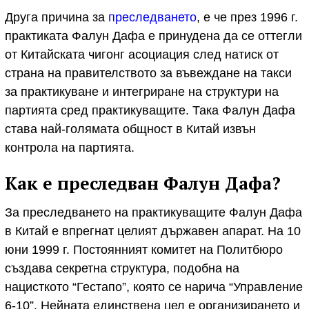
Друга причина за
преследването
, е че през 1996 г.
практиката Фалун Дафа е принудена да се оттегли
от Китайската чигонг асоциация след натиск от
страна на правителството за въвеждане на такси
за практикуване и интегриране на структури на
партията сред практикуващите. Така Фалун Дафа
става най-голямата общност в Китай извън
контрола на партията.
Как е преследван Фалун Дафа?
За преследването на практикуващите Фалун Дафа
в Китай е впрегнат целият държавен апарат. На 10
юни 1999 г. Постоянният комитет на Политбюро
създава секретна структура, подобна на
нацисткото “Гестапо”, която се нарича “Управление
6-10”. Нейната единствена цел е организирането и