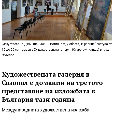
„Изкуството на Джън Шан Жен – Истинност, Доброта, Търпение“ гостува от
10 до 20 септември в Художествената галерия (Старото училище) в град
Созопол
Художествената галерия
в
Созопол е домакин на третото
представяне на изложбата в
България тази година
Международната художествена изложба