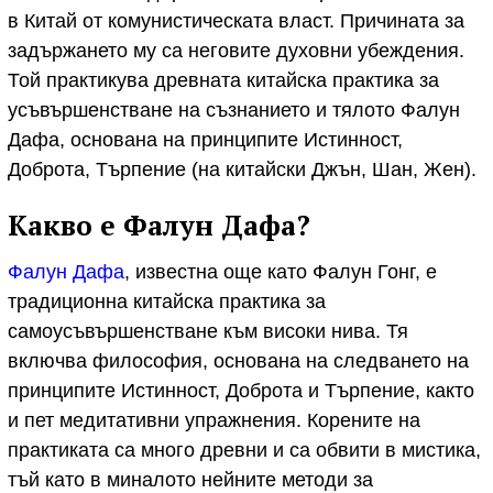
в Китай от комунистическата власт. Причината за
задържането му са неговите духовни убеждения.
Той практикува древната китайска практика за
усъвършенстване на съзнанието и тялото Фалун
Дафа, основана на принципите Истинност,
Доброта, Търпение (на китайски Джън, Шан, Жен).
Какво е Фалун Дафа?
Фалун Дафа
, известна още като Фалун Гонг, е
традиционна китайска практика за
самоусъвършенстване към високи нива. Тя
включва философия, основана на следването на
принципите Истинност, Доброта и Търпение, както
и пет медитативни упражнения. Корените на
практиката са много древни и са обвити в мистика,
тъй като в миналото нейните методи за