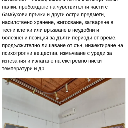
палки, пробождане на чувствителни части с
бамбукови пръчки и други остри предмети,
насилствено хранене, жигосване, затваряне в
тесни клетки или връзване в неудобни и
болезнени позиция за дълги периоди от време,
продължително лишаване от сън, инжектиране на
психотропни вещества, измъчване с уреди за
изтезания и излагане на екстремно ниски
температури и др.