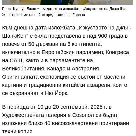
Проф. Кунлун Джан – създател на изложбата „Изкуството на Джън-Шан-
Жен“ по време на нейно представяне в Европа
Към днешна дата изложбата „Изкуството на Джън-
Шан-Жен” е била представена в над 900 града в
повече от 50 държави на 6 континента,
включително в Европейския парламент, Конгреса
на САЩ, както и в парламентите на
Великобритания, Канада и Австралия.
Оригиналната експозиция се състои от маслени
картини и традиционни китайски акварели, които
се съхраняват в Ню Йорк.
В периода от 10 до 20 септември, 2025 г. в
Художествената галерия в Созопол са бъдат
изложени близо 40 висококачествени принтирани
техни копия.