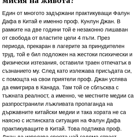
мисия на живота?
Един от многото задържани практикуващи Фалун
Дафа в Китай е именно проф. Кунлун Джан. В
рамките на две години той е незаконно лишаван
от свобода от властите цели 4 пъти. През
периода, прекаран в лагерите за принудителен
труд, той е бил подложен на жестоки психически и
физически изтезания, оставили траен отпечатък в
съзнанието му. След като излежава присъдата си,
с помощта на свои приятели проф. Джан успява
да емигрира в Канада. Там той се сблъсква с
тъжната реалност, а именно, че местните медии са
разпространили лъжливата пропаганда на
държавните китайски медии и така хората не са
наясно с истинската ситуация на Фалун Дафа
практикуващите в Китай. Това подтиква проф.
Джан да използва своята най-голяма страст –