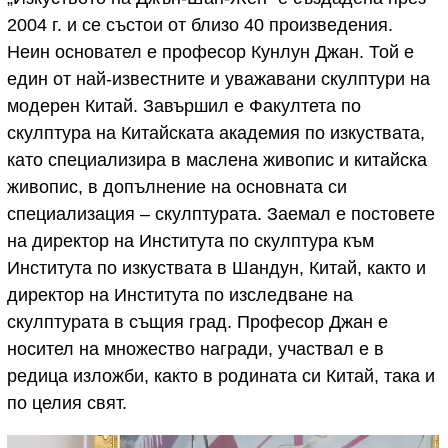
2004 г. и се състои от близо 40 произведения.
Неин основател е професор Кунлун Джан. Той е
един от най-известните и уважавани скулптури на
модерен Китай. Завършил е Факултета по
скулптура на Китайската академия по изкуствата,
като специализира в маслена живопис и китайска
живопис, в допълнение на основната си
специализация – скулптурата. Заемал е постовете
на директор на Института по скулптура към
Института по изкуствата в Шандун, Китай, както и
директор на Института по изследване на
скулптурата в същия град. Професор Джан е
носител на множество награди, участвал е в
редица изложби, както в родината си Китай, така и
по целия свят.