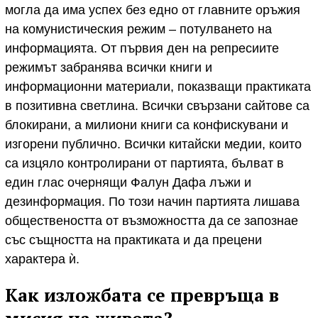
могла да има успех без едно от главните оръжия
на комунистическия режим – потулването на
информацията. От първия ден на репресиите
режимът забранява всички книги и
информационни материали, показващи практиката
в позитивна светлина. Всички свързани сайтове са
блокирани, а милиони книги са конфискувани и
изгорени публично. Всички китайски медии, които
са изцяло контролирани от партията, бълват в
един глас очернящи Фалун Дафа лъжи и
дезинформация. По този начин партията лишава
обществеността от възможността да се запознае
със същността на практиката и да прецени
характера ѝ.
Как изложбата се превръща в