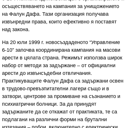
осъществяването на кампания за унищожението
на Фалун Дафа. Тази организация получава
извънредни права, които ефективно я поставят
над закона.
На 20 юли 1999 г. новосъздаденото “Управление
6-10” започва координирана кампания на масови
арести в цялата страна. Режимът използва широк
набор от методи за задържане – от официални
арести до извънсъдебни отвличания.
Практикуващите Фалун Дафа са задържани освен
в трудово-превъзпитателни лагери също и в
затвори, центрове за промиване на съзнанието и
психиатрични болници. За да принудят
задържаните да се откажат от практиката, те са
подлагани на различни форми на брутални
изтезания – побои, включително с електрически