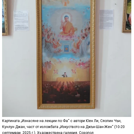
Картината „Изнасяне на лекции по Фа“ с автори Юен Ли, Сяопин Чън,
Кунлун Джан, част от изложбата „Изкуството на Джън-Шан-Жен“ (10-20
септември, 2025 г.), Художествена галерия, Созопол