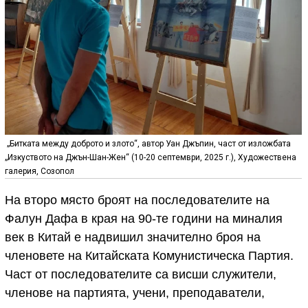
„Битката между доброто и злото“, автор Уан Джъпин, част от изложбата
„Изкуството на Джън-Шан-Жен“ (10-20 септември, 2025 г.), Художествена
галерия, Созопол
На второ място броят на последователите на
Фалун Дафа в края на 90-те години на миналия
век в Китай е надвишил значително броя на
членовете на Китайската Комунистическа Партия.
Част от последователите са висши служители,
членове на партията, учени, преподаватели,