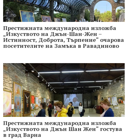
Престижната международна изложба
„Изкуството на Джън-Шан-Жен –
Истинност, Доброта, Търпение“ очарова
посетителите на Замъка в Равадиново
Престижната международна изложба
„Изкуството на Джън Шан Жен“ гостува
в град Варна