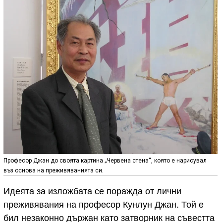
Професор Джан до своята картина „Червена стена“, която е нарисувал
въз основа на преживяванията си.
Идеята за изложбата се поражда от лични
преживявания на професор Кунлун Джан. Той е
бил незаконно държан като затворник на съвестта