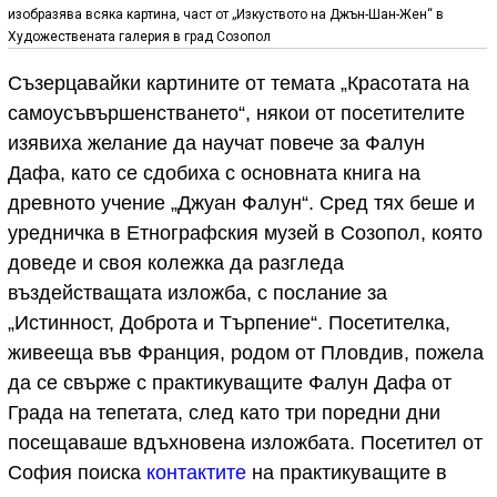
изобразява всяка картина, част от „Изкуството на Джън-Шан-Жен“ в
Художествената галерия в град Созопол
Съзерцавайки картините от темата „Красотата на
самоусъвършенстването“, някои от посетителите
изявиха желание да научат повече за Фалун
Дафа, като се сдобиха с основната книга на
древното учение „Джуан Фалун“. Сред тях беше и
уредничка в Етнографския музей в Созопол, която
доведе и своя колежка да разгледа
въздействащата изложба, с послание за
„Истинност, Доброта и Търпение“. Посетителка,
живееща във Франция, родом от Пловдив, пожела
да се свърже с практикуващите Фалун Дафа от
Града на тепетата, след като три поредни дни
посещаваше вдъхновена изложбата. Посетител от
София поиска
контактите
на практикуващите в