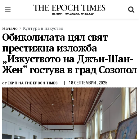
Начало
Култура и изкуство
Обиколилата цял свят
престижна изложба
„Изкуството на Джън-Шан-
Жен“ гостува в град Созопол
от
18 СЕПТЕМВРИ , 2025
ЕКИП НА THE EPOCH TIMES