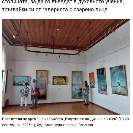
столицата, за да го въведат в духовното учение,
тръгвайки си от галерията с озарено лице.
Посетители по време на изложбата „Изкуството на Джън-Шан-Жен“ (10-20
септември, 2025 г.), Художествена галерия, Созопол