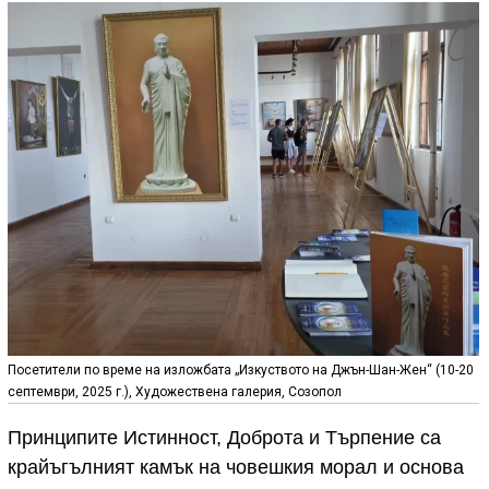
Посетители по време на изложбата „Изкуството на Джън-Шан-Жен“ (10-20
септември, 2025 г.), Художествена галерия, Созопол
Принципите Истинност, Доброта и Търпение са
крайъгълният камък на човешкия морал и основа