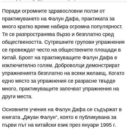
Поради огромните здравословни ползи от
практикуването на Фалун Дафа, практиката за
много кратко време набира огромна популярност.
Тя се разпространява бързо и безплатно сред
обществеността. Сутрешните групови упражнения
се провеждат често на обществените площади в
Китай. Броят на практикуващите Фалун Дафа е
изключително голям. Доброволци демонстрират
упражненията безплатно на всеки желаещ. Когато
едно място за упражнения се разрасне твърде
много, практикуващите започват упражнения на
други места.
Основните учения на Фалун Дафа се съдържат в
книгата „Джуан Фалун“, която е публикувана за
първи път на китайски език през януари 1995 г.