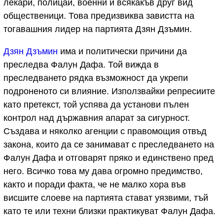
лекари, полицаи, военни и всякакъв друг вид
общественици. Това предизвиква завистта на
тогавашния лидер на партията Дзян Дзъмин.
Дзян Дзъмин
има и политически причини да
преследва Фалун Дафа. Той вижда в
преследването рядка възможност да укрепи
подроненото си влияние. Използвайки репресиите
като претекст, той успява да установи пълен
контрол над държавния апарат за сигурност.
Създава и няколко агенции с правомощия отвъд
закона, които да се занимават с преследването на
Фалун Дафа и отговарят пряко и единствено пред
него. Всичко това му дава огромно предимство,
както и поради факта, че не малко хора във
висшите слоеве на партията стават уязвими, тъй
като те или техни близки практикуват Фалун Дафа.