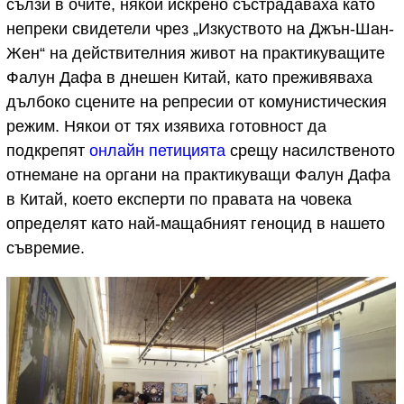
сълзи в очите, някои искрено състрадаваха като
непреки свидетели чрез „Изкуството на Джън-Шан-
Жен“ на действителния живот на практикуващите
Фалун Дафа в днешен Китай, като преживяваха
дълбоко сцените на репресии от комунистическия
режим. Някои от тях изявиха готовност да
подкрепят
онлайн петицията
срещу насилственото
отнемане на органи на практикуващи Фалун Дафа
в Китай, което експерти по правата на човека
определят като най-мащабният геноцид в нашето
съвремие.