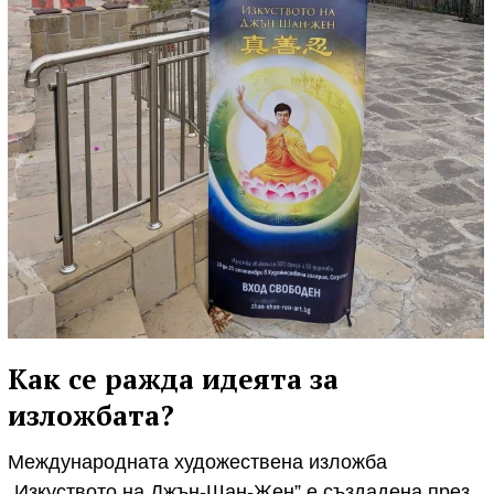
Как се ражда идеята за
изложбата?
Международната художествена изложба
„Изкуството на Джън-Шан-Жен” е създадена през