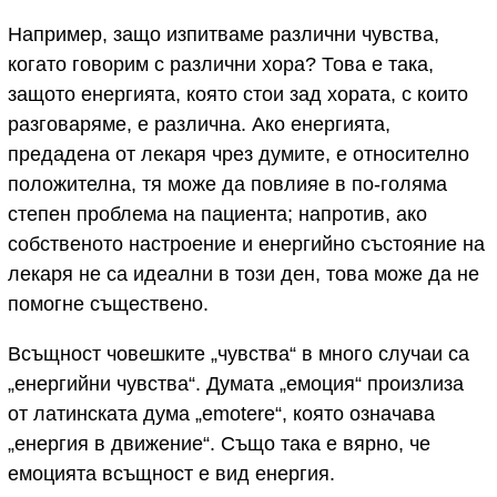
Например, защо изпитваме различни чувства,
когато говорим с различни хора? Това е така,
защото енергията, която стои зад хората, с които
разговаряме, е различна. Ако енергията,
предадена от лекаря чрез думите, е относително
положителна, тя може да повлияе в по-голяма
степен проблема на пациента; напротив, ако
собственото настроение и енергийно състояние на
лекаря не са идеални в този ден, това може да не
помогне съществено.
Всъщност човешките „чувства“ в много случаи са
„енергийни чувства“. Думата „емоция“ произлиза
от латинската дума „emotere“, която означава
„енергия в движение“. Също така е вярно, че
емоцията всъщност е вид енергия.