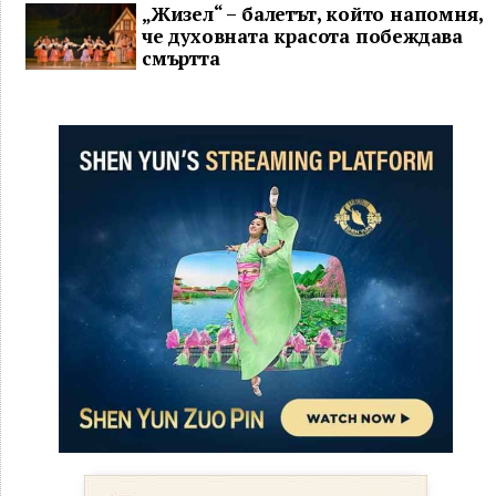
„Жизел“ – балетът, който напомня,
че духовната красота побеждава
смъртта