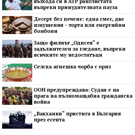
възхода си в ATP ранглистата
въпреки принудителната пауза
Десерт без печене: една смес, две
изкушения – торта или енергийни
бонбони
Защо филмът „Одисея“ е
задължителен за гледане, въпреки
всичките му недостатъци
Селска агнешка чорба с ориз
ООН предупреждава: Судан е на
прага на пълномащабна гражданска
война
„Вакханки“ пристига в България
през есента