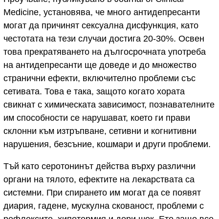
Medicine, установява, че много антидепресанти
могат да причинят сексуална дисфункция, като
честотата на тези случаи достига 20-30%. Освен
това прекратяването на дългосрочната употреба
на антидепресанти ще доведе и до множество
странични ефекти, включително проблеми със
сетивата. Това е така, защото когато хората
свикнат с химическата зависимост, познавателните
им способности се нарушават, което ги прави
склонни към изтръпване, сетивни и когнитивни
нарушения, безсъние, кошмари и други проблеми.
Тъй като серотонинът действа върху различни
органи на тялото, ефектите на лекарствата са
системни. При спирането им могат да се появят
диария, гадене, мускулна скованост, проблеми с
рефлексите, хипотермия и дори шок. Ето защо все