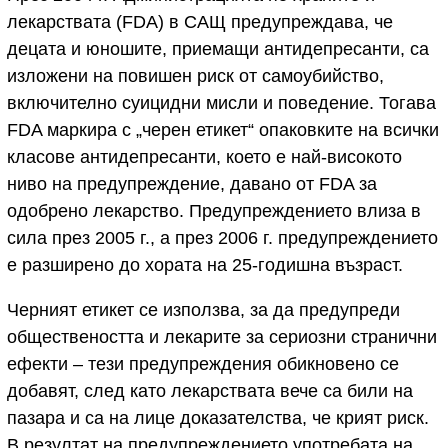
лекарствата (FDA) в САЩ предупреждава, че
децата и юношите, приемащи антидепресанти, са
изложени на повишен риск от самоубийство,
включително суицидни мисли и поведение. Тогава
FDA маркира с „черен етикет“ опаковките на всички
класове антидепресанти, което е най-високото
ниво на предупреждение, давано от FDA за
одобрено лекарство. Предупреждението влиза в
сила през 2005 г., а през 2006 г. предупреждението
е разширено до хората на 25-годишна възраст.
Черният етикет се използва, за да предупреди
обществеността и лекарите за сериозни странични
ефекти – тези предупреждения обикновено се
добавят, след като лекарствата вече са били на
пазара и са на лице доказателства, че крият риск.
В резултат на предупреждението употребата на