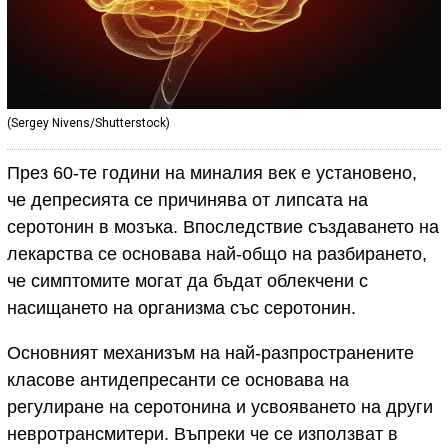
(Sergey Nivens/Shutterstock)
През 60-те години на миналия век е установено,
че депресията се причинява от липсата на
серотонин в мозъка. Впоследствие създаването на
лекарства се основава най-общо на разбирането,
че симптомите могат да бъдат облекчени с
насищането на организма със серотонин.
Основният механизъм на най-разпространените
класове антидепресанти се основава на
регулиране на серотонина и усвояването на други
невротрансмитери. Въпреки че се използват в