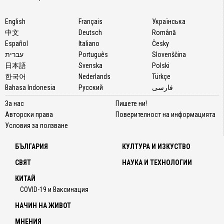
English
Français
Українська
中文
Deutsch
Română
Español
Italiano
Česky
עברית
Português
Slovenščina
日本語
Svenska
Polski
한국어
Nederlands
Türkçe
Bahasa Indonesia
Русский
فارسی
За нас
Пишете ни!
Авторски права
Поверителност на информацията
Условия за ползване
БЪЛГАРИЯ
КУЛТУРА И ИЗКУСТВО
СВЯТ
НАУКА И ТЕХНОЛОГИИ
КИТАЙ
COVID-19 и Ваксинация
НАЧИН НА ЖИВОТ
МНЕНИЯ