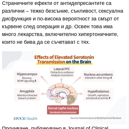
Страничните ефекти от антидепресантите са
различни – тежко безсъние, сънливост, сексуална
дисфункция и по-висока вероятност за смърт от
кървене след операция и др. Освен това има
много лекарства, включително хипертоничните,
които не бива да се съчетават с тях.
Проучване, публикувано в Journal of Clinical