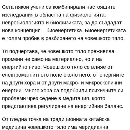
Сега някои учени са комбинирали настоящите
изследвания в областта на физиологията,
невробиологията и биофизиката, за да създадат
нова концепция – биоенергетика. Биоенергетиката
е голям пробив в разбирането на човешкото тяло.
Тя подчертава, че човешкото тяло преживява
промени не само на материално, но и на
енергийно ниво. Човешкото тяло се влияе от
електромагнитното поле около него, от енергиите
на други хора и от други макро- и микроскопични
енергии. Много хора са подобрили психичните си
проблеми чрез седене в медитация, която
представлява регулиране на енергийния баланс.
От гледна точка на традиционната китайска
медицина човешкото тяло има меридианна