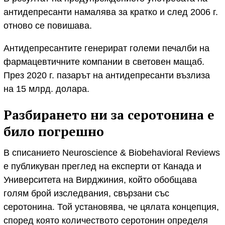
антидепресанти намалява за кратко и след 2006 г.
отново се повишава.
Антидепресантите генерират големи печалби на
фармацевтичните компании в световен мащаб.
През 2020 г. пазарът на антидепресанти възлиза
на 15 млрд. долара.
Разбирането ни за серотонина е
било погрешно
В списанието Neuroscience & Biobehavioral Reviews
е публикуван преглед на експерти от Канада и
Университета на Вирджиния, който обобщава
голям брой изследвания, свързани със
серотонина. Той установява, че цялата концепция,
според която количеството серотонин определя