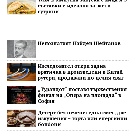
съставки е идеална за заети
сутрини
Непознатият Найден Шейтанов
Изследовател откри задна
вратичка в произведени в Китай
рутери, продавани по целия свят
„Турандот“ поставя тържествения
финал на „Опера на площада“ в
София
Десерт без печене: една смес, две
изкушения – торта или енергийни
бонбони