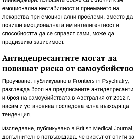
тийнейджъри. Юношите обаче са склонни към
емоционална нестабилност и приемането на
лекарства при емоционални проблеми, вместо да
повиши емоционалната им интелигентност и
способността да се справят сами, може да
предизвика зависимост.
Антидепресантите могат да
повишат риска от самоубийство
Проучване, публикувано в Frontiers in Psychiatry,
разглежда броя на предписаните антидепресанти
и броя на самоубийствата в Австралия от 2012 г.
насам и установява последователна възходяща
тенденция.
Изследване, публикувано в British Medical Journal,
допълнително потвърждава, че рискът от опити за