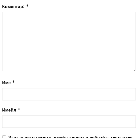
*
Коментар:
*
Име
*
Имейл
Запазване на името, имейл адреса и уебсайта ми в този