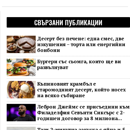
СВЪРЗАНИ ПУБЛИКАЦИИ
Десерт без печене: една смес, две
изкушения – торта или енергийни
бонбони
Бургери със сьомга, които ще ви
развълнуват
Къпиновият крамбъл е
старомодният десерт, който носех
на всяко събиране
Леброн Джеймс се присъедини към
Филаделфия Севънти Сиксърс с 2-
годишен договор за 8 милиона
долара
Тази 2-минутна закуска с яйца и 5