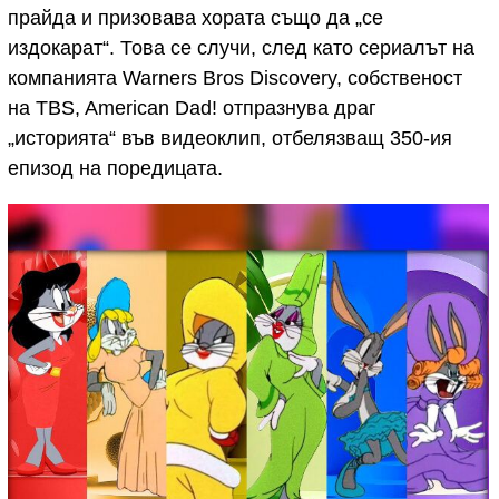
прайда и призовава хората също да „се
издокарат“. Това се случи, след като сериалът на
компанията Warners Bros Discovery, собственост
на TBS, American Dad! отпразнува драг
„историята“ във видеоклип, отбелязващ 350-ия
епизод на поредицата.