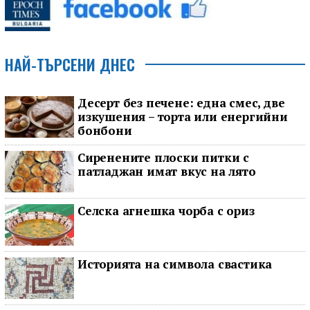
НАЙ-ТЪРСЕНИ ДНЕС
Десерт без печене: една смес, две
изкушения – торта или енергийни
бонбони
Сиренените плоски питки с
патладжан имат вкус на лято
Селска агнешка чорба с ориз
Историята на символа свастика