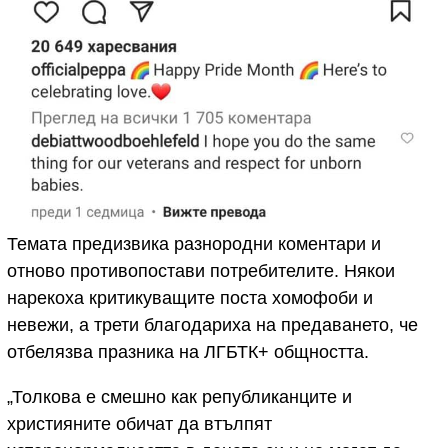
Темата предизвика разнородни коментари и
отново противопостави потребителите. Някои
нарекоха критикуващите поста хомофоби и
невежи, а трети благодариха на предаването, че
отбелязва празника на ЛГБТК+ общността.
„Толкова е смешно как републиканците и
християните обичат да втълпят