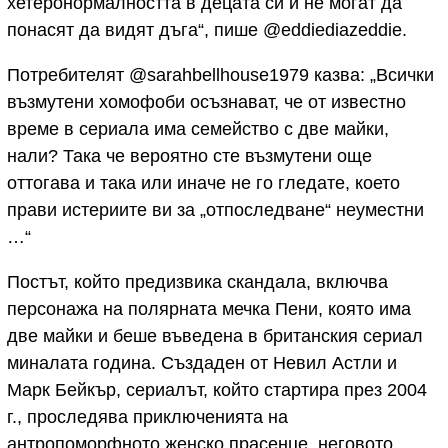
хетеронормалността в децата си и не могат да
понасят да видят дъга“, пише @eddiediazeddie.
Потребителят @sarahbellhouse1979 казва: „Всички
възмутени хомофоби осъзнават, че от известно
време в сериала има семейство с две майки,
нали? Така че вероятно сте възмутени още
оттогава и така или иначе не го гледате, което
прави истериите ви за „отпоследване“ неуместни
…“
Постът, който предизвика скандала, включва
персонажа на полярната мечка Пени, която има
две майки и беше въведена в британския сериал
миналата година. Създаден от Невил Астли и
Марк Бейкър, сериалът, който стартира през 2004
г., проследява приключенията на
антропоморфното женско прасенце, неговото