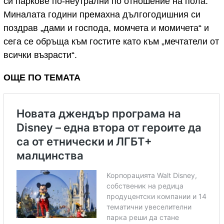
си паркове по-неутрални по отношение на пола.
Миналата години премахна дългогодишния си
поздрав „дами и господа, момчета и момичета“ и
сега се обръща към гостите като към „мечтатели от
всички възрасти“.
ОЩЕ ПО ТЕМАТА