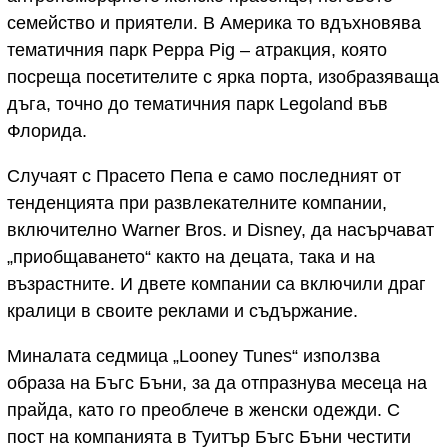
семейство и приятели. В Америка то вдъхновява
тематичния парк Peppa Pig – атракция, която
посреща посетителите с ярка порта, изобразяваща
дъга, точно до тематичния парк Legoland във
Флорида.
Случаят с Прасето Пепа е само последният от
тенденцията при развлекателните компании,
включително Warner Bros. и Disney, да насърчават
„приобщаването“ както на децата, така и на
възрастните. И двете компании са включили драг
кралици в своите реклами и съдържание.
Миналата седмица „Looney Tunes“ използва
образа на Бъгс Бъни, за да отпразнува месеца на
прайда, като го преоблече в женски одежди. С
пост на компанията в Туитър Бъгс Бъни честити