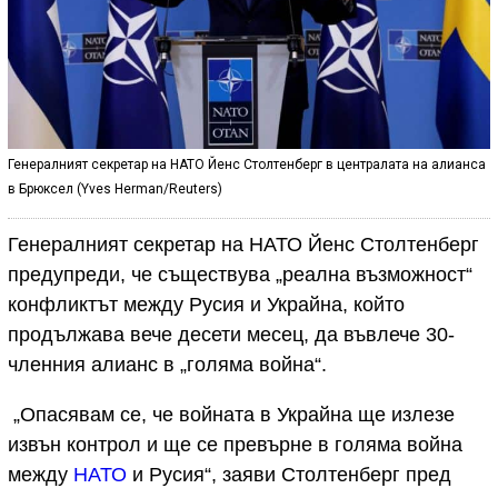
Генералният секретар на НАТО Йенс Столтенберг в централата на алианса
в Брюксел (Yves Herman/Reuters)
Генералният секретар на НАТО Йенс Столтенберг
предупреди, че съществува „реална възможност“
конфликтът между Русия и Украйна, който
продължава вече десети месец, да въвлече 30-
членния алианс в „голяма война“.
„Опасявам се, че войната в Украйна ще излезе
извън контрол и ще се превърне в голяма война
между
НАТО
и Русия“, заяви Столтенберг пред