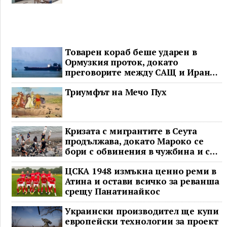
Товарен кораб беше ударен в
Ормузкия проток, докато
преговорите между САЩ и Иран
останаха в безизходица
Триумфът на Мечо Пух
Кризата с мигрантите в Сеута
продължава, докато Мароко се
бори с обвинения в чужбина и с
гнева у дома
ЦСКА 1948 измъкна ценно реми в
Атина и остави всичко за реванша
срещу Панатинайкос
Украински производител ще купи
европейски технологии за проект