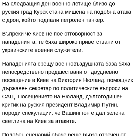
На следващия ден военно летище близо до
руския град Курск стана мишена на подобна атака
с дрон, който подпали петролен танкер.
Въпреки че Киев не пое отговорност за
нападенията, те бяха широко приветствани от
украинските военни служители.
Нападенията срещу военновъздушната база бяха
непосредствено предшествани от двудневно
посещение в Киев на Виктория Нюланд, помощник
държавен секретар по политическите въпроси на
САЩ. Посещението на Нюланд, дългогодишен
критик на руския президент Владимир Путин,
породи спекулации, че Вашингтон е дал зелена
светлина на Киев за атаките.
Подобен сценарий обаче беше бързо отречен от