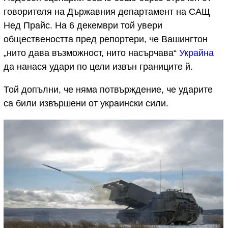
говорителя на Държавния департамент на САЩ
Нед Прайс. На 6 декември той увери
обществеността пред репортери, че Вашингтон
„нито дава възможност, нито насърчава“
Украйна
да нанася удари по цели извън границите й.
Той допълни, че няма потвърждение, че ударите
са били извършени от украински сили.