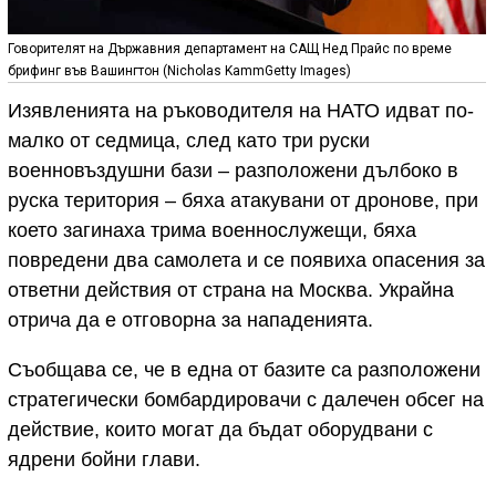
Говорителят на Държавния департамент на САЩ Нед Прайс по време
брифинг във Вашингтон (Nicholas KammGetty Images)
Изявленията на ръководителя на НАТО идват по-
малко от седмица, след като три руски
военновъздушни бази – разположени дълбоко в
руска територия – бяха атакувани от дронове, при
което загинаха трима военнослужещи, бяха
повредени два самолета и се появиха опасения за
ответни действия от страна на Москва. Украйна
отрича да е отговорна за нападенията.
Съобщава се, че в една от базите са разположени
стратегически бомбардировачи с далечен обсег на
действие, които могат да бъдат оборудвани с
ядрени бойни глави.