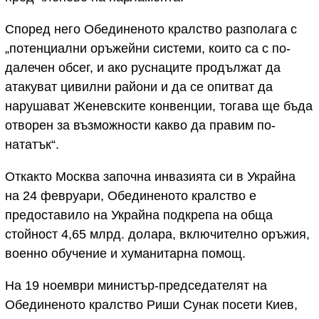
Според него Обединеното кралство разполага с
„потенциални оръжейни системи, които са с по-
далечен обсег, и ако руснаците продължат да
атакуват цивилни райони и да се опитват да
нарушават Женевските конвенции, тогава ще бъда
отворен за възможности какво да правим по-
нататък“.
Откакто Москва започна инвазията си в Украйна
на 24 февруари, Обединеното кралство е
предоставило на Украйна подкрепа на обща
стойност 4,65 млрд. долара, включително оръжия,
военно обучение и хуманитарна помощ.
На 19 ноември министър-председателят на
Обединеното кралство Риши Сунак посети Киев,