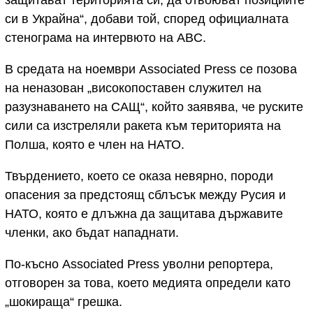
защитават територията си, да отвоюват позициите
си в Украйна“, добави той, според официалната
стенограма на интервюто на ABC.
В средата на ноември Associated Press се позова
на неназован „високопоставен служител на
разузнаването на САЩ“, който заявява, че руските
сили са изстреляли ракета към територията на
Полша, която е член на НАТО.
Твърдението, което се оказа невярно, породи
опасения за предстоящ сблъсък между Русия и
НАТО, която е длъжна да защитава държавите
членки, ако бъдат нападнати.
По-късно Associated Press уволни репортера,
отговорен за това, което медията определи като
„шокираща“ грешка.