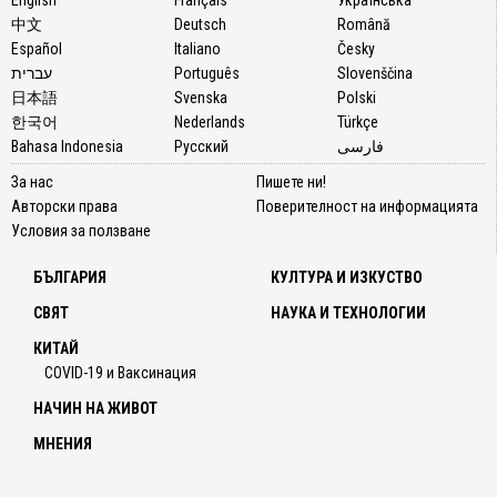
中文
Deutsch
Română
Español
Italiano
Česky
עברית
Português
Slovenščina
日本語
Svenska
Polski
한국어
Nederlands
Türkçe
Bahasa Indonesia
Русский
فارسی
За нас
Пишете ни!
Авторски права
Поверителност на информацията
Условия за ползване
БЪЛГАРИЯ
КУЛТУРА И ИЗКУСТВО
СВЯТ
НАУКА И ТЕХНОЛОГИИ
КИТАЙ
COVID-19 и Ваксинация
НАЧИН НА ЖИВОТ
МНЕНИЯ