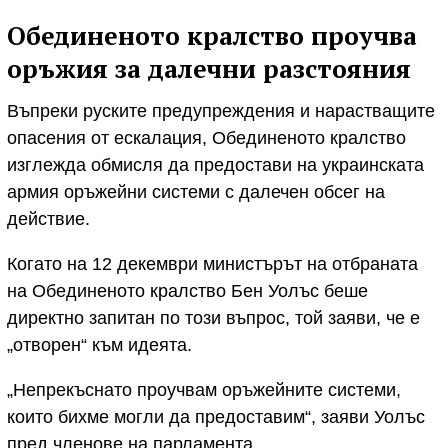
Обединеното кралство проучва
оръжия за далечни разстояния
Въпреки руските предупреждения и нарастващите
опасения от ескалация, Обединеното кралство
изглежда обмисля да предостави на украинската
армия оръжейни системи с далечен обсег на
действие.
Когато на 12 декември министърът на отбраната
на Обединеното кралство Бен Уолъс беше
директно запитан по този въпрос, той заяви, че е
„отворен“ към идеята.
„Непрекъснато проучвам оръжейните системи,
които бихме могли да предоставим“, заяви Уолъс
пред членове на парламента.