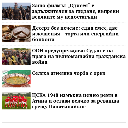
Защо филмът „Одисея“ е
задължителен за гледане, въпреки
всичките му недостатъци
Десерт без печене: една смес, две
изкушения – торта или енергийни
бонбони
ООН предупреждава: Судан е на
прага на пълномащабна гражданска
война
Селска агнешка чорба с ориз
ЦСКА 1948 измъкна ценно реми в
Атина и остави всичко за реванша
срещу Панатинайкос