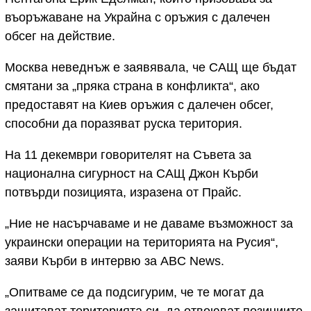
въоръжаване на Украйна с оръжия с далечен
обсег на действие.
Москва неведнъж е заявявала, че САЩ ще бъдат
смятани за „пряка страна в конфликта“, ако
предоставят на Киев оръжия с далечен обсег,
способни да поразяват руска територия.
На 11 декември говорителят на Съвета за
национална сигурност на САЩ Джон Кърби
потвърди позицията, изразена от Прайс.
„Ние не насърчаваме и не даваме възможност за
украински операции на територията на Русия“,
заяви Кърби в интервю за ABC News.
„Опитваме се да подсигурим, че те могат да