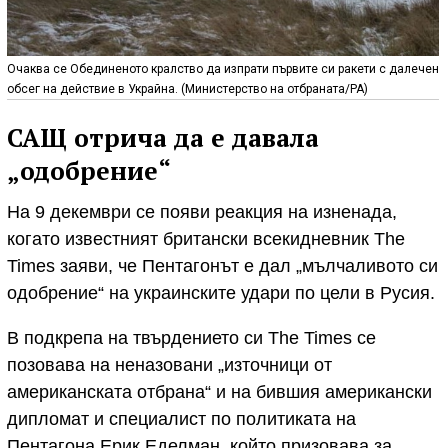
Очаква се Обединеното кралство да изпрати първите си ракети с далечен
обсег на действие в Украйна. (Министерство на отбраната/PA)
САЩ отрича да е давала
„одобрение“
На 9 декември се появи реакция на изненада,
когато известният британски всекидневник The
Times заяви, че Пентагонът е дал „мълчаливото си
одобрение“ на украинските удари по цели в Русия.
В подкрепа на твърдението си The Times се
позовава на неназовани „източници от
американската отбрана“ и на бившия американски
дипломат и специалист по политиката на
Пентагона Ерик Еделман, който призовава за