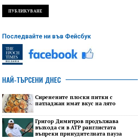
Последвайте ни във Фейсбук
НАЙ-ТЪРСЕНИ ДНЕС
Сиренените плоски питки с
патладжан имат вкус на лято
Григор Димитров продължава
възхода си в ATP ранглистата
въпреки принудителната пауза