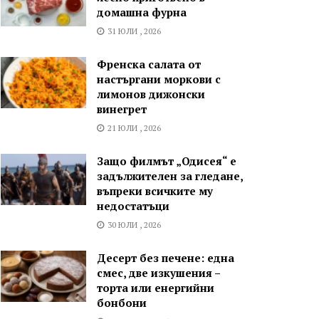
домашна фурна
31 ЮЛИ , 2026
Френска салата от
настъргани моркови с
лимонов дижонски
винегрет
21 ЮЛИ , 2026
Защо филмът „Одисея“ е
задължителен за гледане,
въпреки всичките му
недостатъци
30 ЮЛИ , 2026
Десерт без печене: една
смес, две изкушения –
торта или енергийни
бонбони