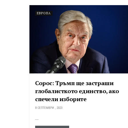
ЕВРОПА
Сорос: Тръмп ще застраши
глобалисткото единство, ако
спечели изборите
8 СЕПТЕМВРИ , 2023
...