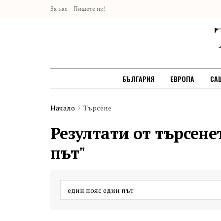
За нас
Пишете ни!
БЪЛГАРИЯ
ЕВРОПА
СА
Начало
Търсене
Резултати от търсене
път"