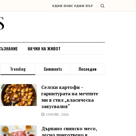
СЪЗНАНИЕ
НАЧИН НА ЖИВОТ
Trending
Comments
Последни
Селски картофи –
гарнитурата на мечтите
ми в стил „класическа
закусвалня“
19 ЮЛИ , 2026
Дърпано свинско месо,
лесно приготвено в