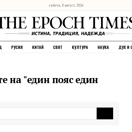
събота, 8 август, 2026
Щ
РУСИЯ
КИТАЙ
СВЯТ
КУЛТУРА
НАУКА
ДУХ И 
те на "един пояс един