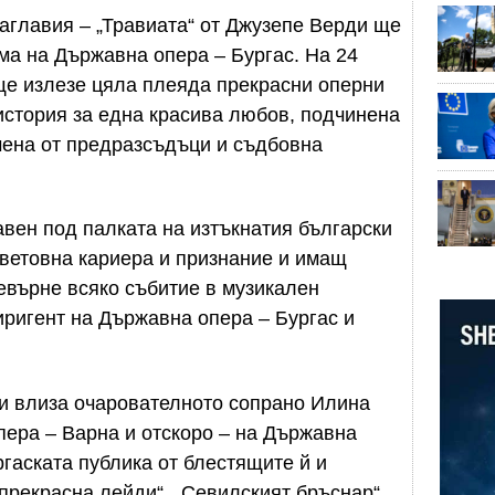
аглавия – „Травиата“ от Джузепе Верди ще
ма на Държавна опера – Бургас. На 24
 ще излезе цяла плеяда прекрасни оперни
 история за една красива любов, подчинена
чена от предразсъдъци и съдбовна
вен под палката на изтъкнатия български
ветовна кариера и признание и имащ
евърне всяко събитие в музикален
иригент на Държавна опера – Бургас и
ри влиза очарователното сопрано Илина
ера – Варна и отскоро – на Държавна
ргаската публика от блестящите й и
рекрасна лейди“, „Севилският бръснар“,