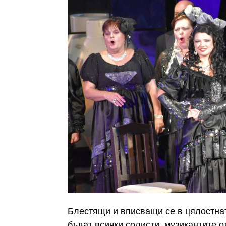
Блестящи и вписващи се в цялостна
бъдат всички солисти, музикантите о