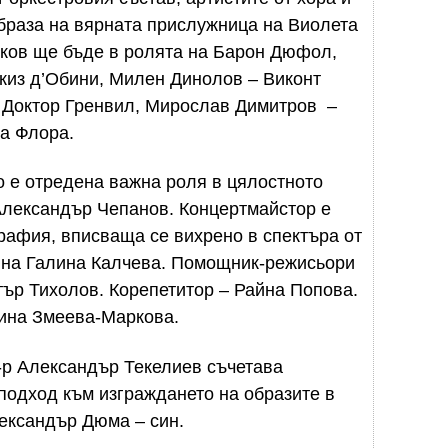
браза на вярната прислужница на Виолета
чков ще бъде в ролята на Барон Дюфол,
из д’Обини, Милен Динолов – Виконт
– Доктор Гренвил, Мирослав Димитров –
а Флора.
то е отредена важна роля в цялостното
Александър Чепанов. Концертмайстор е
рафия, вписваща се вихрено в спектъра от
о на Галина Калчева. Помощник-режисьори
тър Тихолов. Корепетитор – Райна Попова.
рина Змеева-Маркова.
-р Александър Текелиев съчетава
подход към изграждането на образите в
ександър Дюма – син.