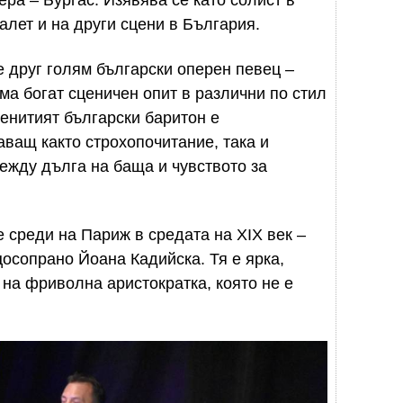
ера – Бургас. Изявява се като солист в
алет и на други сцени в България.
 друг голям български оперен певец –
ма богат сценичен опит в различни по стил
менитият български баритон е
ващ както строхопочитание, така и
ежду дълга на баща и чувството за
е среди на Париж в средата на XIX век –
осопрано Йоана Кадийска. Тя е ярка,
 на фриволна аристократка, която не е