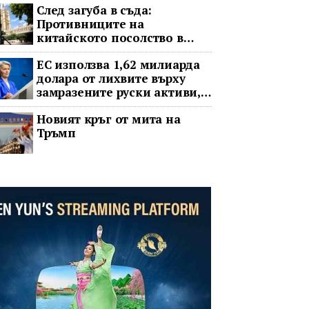
След загуба в съда:
Противниците на
китайското посолство в
Лондон обжалват
ЕС използва 1,62 милиарда
долара от лихвите върху
замразените руски активи,
за да подкрепи Украйна
Новият кръг от мита на
Тръмп