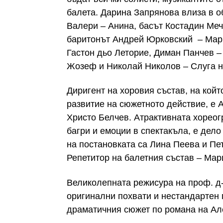
балета. Дарина Запрянова влиза в о
Валери – Анина, басът Костадин Ме
баритонът Андрей Юрковский – Марк
Гастон дьо Леторие, Диман Панчев 
Жозеф и Николай Николов – Слуга н
Диригент на хоровия състав, на кой
развитие на сюжетното действие, е 
Христо Белчев. Атрактивната хореог
багри и емоции в спектакъла, е дел
на постановката са Лина Пеева и Пе
Репетитор на балетния състав – Ма
Великолепната режисура на проф. д
оригинални похвати и нестандартен 
драматичния сюжет по романа на Ал