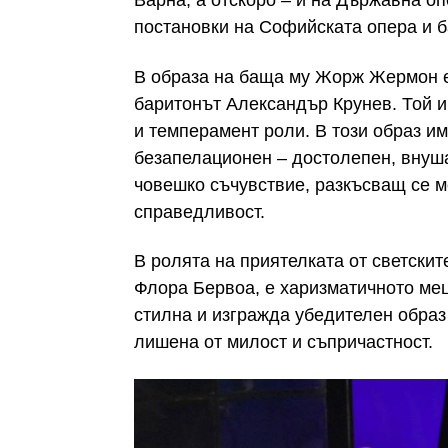
Варна, а отскоро – и на Държавна оп
постановки на Софийската опера и б
В образа на баща му Жорж Жермон е
баритонът Александър Крунев. Той и
и темперамент роли. В този образ и
безапелационен – достолепен, внуша
човешко съчувствие, разкъсващ се м
справедливост.
В ролята на приятелката от светскит
Флора Бервоа, е харизматичното мец
стилна и изгражда убедителен образ
лишена от милост и съпричастност.