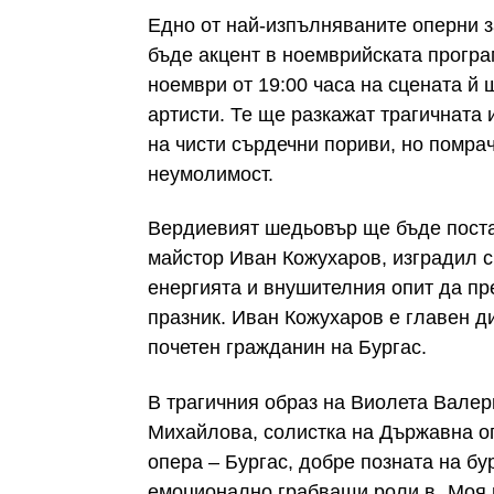
Едно от най-изпълняваните оперни з
бъде акцент в ноемврийската програ
ноември от 19:00 часа на сцената й
артисти. Те ще разкажат трагичната
на чисти сърдечни пориви, но помра
неумолимост.
Вердиевият шедьовър ще бъде поста
майстор Иван Кожухаров, изградил с
енергията и внушителния опит да пр
празник. Иван Кожухаров е главен д
почетен гражданин на Бургас.
В трагичния образ на Виолета Вале
Михайлова, солистка на Държавна оп
опера – Бургас, добре позната на бу
емоционално грабващи роли в „Моя п