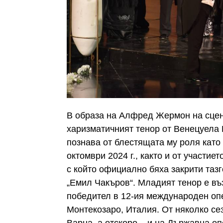
В образа на Алфред Жермон на сцен
харизматичният тенор от Венецуела 
познава от блестящата му роля като
октомври 2024 г., както и от участиет
с който официално бяха закрити таз
„Емил Чакъров“. Младият тенор е въ
победител в 12-ия международен опе
Монтекозаро, Италия. От няколко се