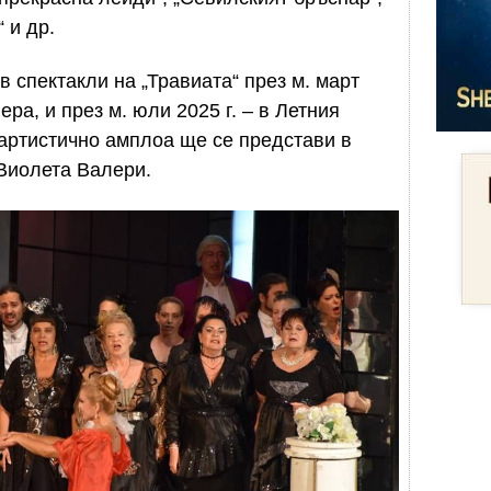
 и др.
 спектакли на „Травиата“ през м. март
ера, и през м. юли 2025 г. – в Летния
 артистично амплоа ще се представи в
Виолета Валери.