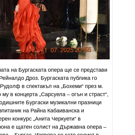
ата на Бургаската опера ще се представи
Рейналдо Дроз. Бургаската публика го
 Рудолф в спектакъл на „Бохеми“ през м.
о му в концерта „Сарсуела – огън и страст“,
годишните Бургаски музикални празници
зпитаник на Райна Кабаиванска и
рен конкурс „Анита Черкуети“ в
зона е щатен солист на Държавна опера –