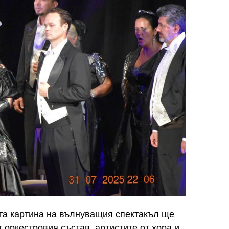
та картина на вълнуващия спектакъл ще
т оркестровия състав, артистите от хора и