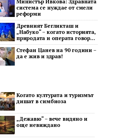
Министър Ивкова: Здравната
система се нуждае от смели
реформи
Древният Бегликташ и
„Набуко“ – когато историята,
природата и операта говорят
на един език
Стефан Цанев на 90 години –
да е жив и здрав!
Когато културата и туризмът
дишат в симбиоза
„Дежавю“ – вече видяно и
още невиждано