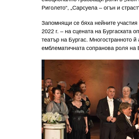
Риголето“, „Сарсуела – огън и страст“
Запомнящи се бяха нейните участия в
2022 г. – на сцената на Бургаската оп
театър на Бургас. Многостранното й
емблематичната сопранова роля на 