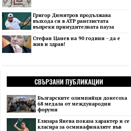
Григор Димитров продължава
възхода си в ATP ранглистата
въпреки принудителната пауза
Стефан Цанев на 90 години – да е
жив и здрав!
СВЪРЗАНИ ПУБЛИКАЦИИ
Българските олимпийци донесоха
68 медала от международни
форуми
Елизара Янева показа характер и се
класира за осминафиналите във