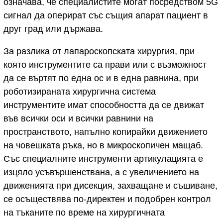
означава, че специалистите могат посредством 5G
сигнал да оперират със същия апарат пациент в
друг град или държава.
За разлика от лапароскопската хирургия, при
която инструментите са прави или с възможност
да се въртят по една ос и в една равнина, при
роботизираната хирургична система
инструментите имат способността да се движат
във всички оси и всички равнини на
пространството, напълно копирайки движението
на човешката ръка, но в микроскопичен мащаб.
Със специалните инструменти артикулацията е
изцяло усъвършенствана, а с увеличението на
движенията при дисекция, захващане и съшиване,
се осъществява по-директен и подобрен контрол
на тъканите по време на хирургичната