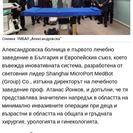
Снимка: УМБАЛ „Александровска“
Александровска болница е първото лечебно
заведение в България и Европейския съюз, което
въвежда иновативната система, разработена от
световния лидер Shanghai MicroPort MedBot
(Group) Co., изтъкна директорът на лечебното
заведение проф. Атанас Йонков, и допълни, че тя
представлява значителен напредък в областта на
минимално инвазивните операции при деца и
възрастни в областта на общата и гръдната
хирургия, урологията и гинекологията.