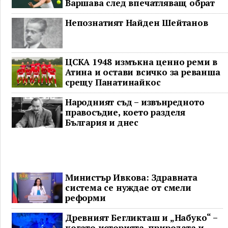
Варшава след впечатляващ обрат
Непознатият Найден Шейтанов
ЦСКА 1948 измъкна ценно реми в
Атина и остави всичко за реванша
срещу Панатинайкос
Народният съд – извънредното
правосъдие, което разделя
България и днес
Министър Ивкова: Здравната
система се нуждае от смели
реформи
Древният Бегликташ и „Набуко“ –
когато историята, природата и