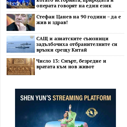
операта говорят на един език
Стефан Цанев на 90 години – да е
жив и здрав!
САЩ и азиатските съюзници
задълбочиха отбранителните си
връзки срещу Китай
Число 13: Смърт, безредие и
вратата към нов живот