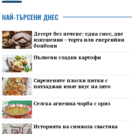
НАЙ-ТЪРСЕНИ ДНЕС
Десерт без печене: една смес, две
изкушения – торта или енергийни
бонбони
Пълнени сладки картофи
Сиренените плоски питки с
патладжан имат вкус на лято
Селска агнешка чорба с ориз
Историята на символа свастика