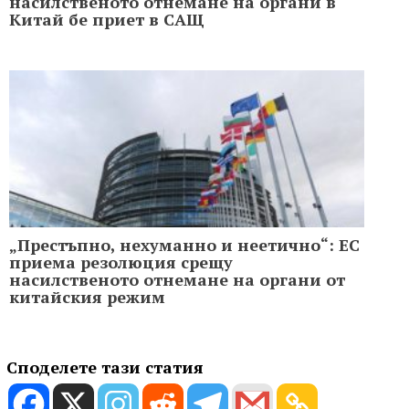
насилственото отнемане на органи в
Китай бе приет в САЩ
„Престъпно, нехуманно и неетично“: ЕС
приема резолюция срещу
насилственото отнемане на органи от
китайския режим
Споделете тази статия