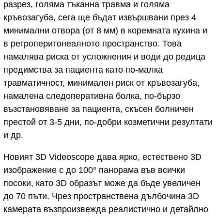
разрез, голяма тъканна травма и голяма
кръвозагуба, сега ще бъдат извършвани през 4
минимални отвора (от 8 мм) в коремната кухина и
в ретроперитонеалното пространство. Това
намалява риска от усложнения и води до редица
предимства за пациента като по-малка
травматичност, минимален риск от кръвозагуба,
намалена следоперативна болка, по-бързо
възстановяване за пациента, скъсен болничен
престой от 3-5 дни, по-добри козметични резултати
и др.
Новият 3D Videoscope дава ярко, естествено 3D
изображение с до 100° панорама във всички
посоки, като 3D образът може да бъде увеличен
до 70 пъти. Чрез пространствена дълбочина 3D
камерата възпроизвежда реалистично и детайлно