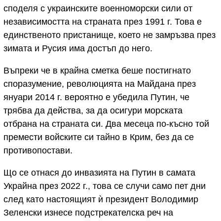
споделя с украинските военноморски сили от
независимостта на страната през 1991 г. Това е
единственото пристанище, което не замръзва през
зимата и Русия има достъп до него.
Въпреки че в крайна сметка беше постигнато
споразумение, революцията на Майдана през
януари 2014 г. вероятно е убедила Путин, че
трябва да действа, за да осигури морската
отбрана на страната си. Два месеца по-късно той
премести войските си тайно в Крим, без да се
противопостави.
Що се отнася до инвазията на Путин в самата
Украйна през 2022 г., това се случи само пет дни
след като настоящият ѝ президент Володимир
Зеленски изнесе подстрекателска реч на