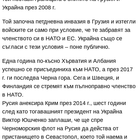
Украйна през 2008 г.
Той започна петдневна инвазия в Грузия и изтегли
войските си само при условие, че те забравят за
членството си в НАТО и ЕС. Украйна също се
съгласи с тези условия – поне публично.
Една година по-късно Хърватия и Албания
успешно се присъединиха към НАТО, а през 2017
г. ги последва Черна гора. Сега и Швеция, и
Финландия се стремят към пълноправно членство
в НАТО.
Русия анексира Крим през 2014 г., шест години
след като тогавашният президент на Украйна
Виктор Юшченко заплаши, че ще спре
Черноморския флот на Русия да действа от
пристанището в Севастопол, което той наема и