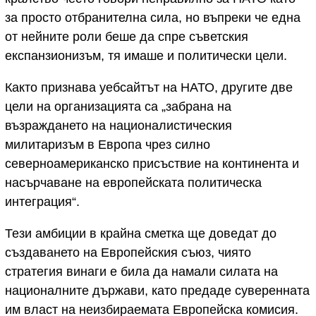
за просто отбранителна сила, но въпреки че една
от нейните роли беше да спре съветския
експанзионизъм, тя имаше и политически цели.
Както признава уебсайтът на НАТО, другите две
цели на организацията са „забрана на
възраждането на националистическия
милитаризъм в Европа чрез силно
северноамериканско присъствие на континента и
насърчаване на европейската политическа
интеграция“.
Тези амбиции в крайна сметка ще доведат до
създаването на Европейския съюз, чиято
стратегия винаги е била да намали силата на
националните държави, като предаде суверенната
им власт на неизбираемата Европейска комисия.