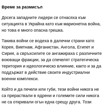
Време за размисъл
Досега западните лидери се отнасяха към
ситуацията в Украйна като към марионетна война,
но това е много опасна грешка.
Такива войни се водеха в далечни страни като
Корея, Виетнам, Афганистан, Ангола, Египет и
Сирия, а свръхсилите се ангажираха с различните
воюващи фракции, за да спечелят стратегическа
територия и идеологическо влияние, както и за да
поддържат в действие своите индустриални
военни комплекси.
Който и да печели или губи, тези войни никога не
са прераствали в ядрени и големите сили никога
не са откривали огън една срещу друга. Този