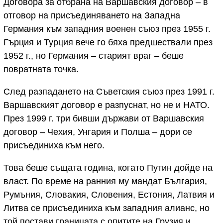
Договора за отбрана на Варшавския договор – в
отговор на присъединяването на Западна
Германия към западния военен съюз през 1955 г.
Гърция и Турция вече го бяха предшествали през
1952 г., но Германия – старият враг – беше
повратната точка.
След разпадането на Съветския съюз през 1991 г.
Варшавският договор е разпуснат, но не и НАТО.
През 1999 г. три бивши държави от Варшавския
договор – Чехия, Унгария и Полша – дори се
присъединиха към него.
Това беше същата година, когато Путин дойде на
власт. По време на ранния му мандат България,
Румъния, Словакия, Словения, Естония, Латвия и
Литва се присъединиха към западния алианс, но
той постави границата с опитите на Грузия и