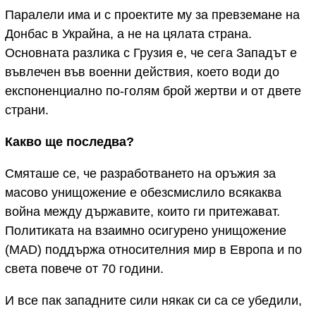
Паралели има и с проектите му за превземане на
Донбас в Украйна, а не на цялата страна.
Основната разлика с Грузия е, че сега Западът е
въвлечен във военни действия, което води до
експоненциално по-голям брой жертви и от двете
страни.
Какво ще последва?
Смяташе се, че разработването на оръжия за
масово унищожение е обезсмислило всякаква
война между държавите, които ги притежават.
Политиката на взаимно осигурено унищожение
(MAD) поддържа относителния мир в Европа и по
света повече от 70 години.
И все пак западните сили някак си са се убедили,