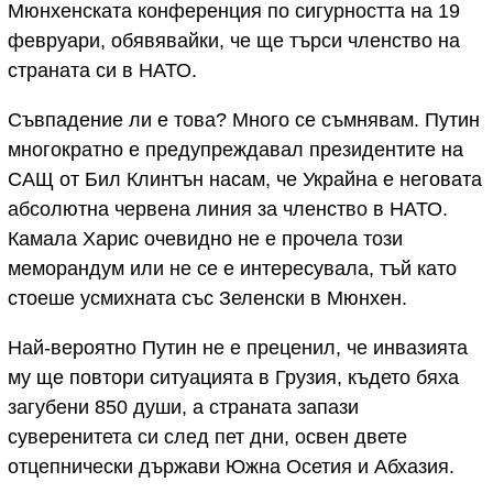
Мюнхенската конференция по сигурността на 19
февруари, обявявайки, че ще търси членство на
страната си в НАТО.
Съвпадение ли е това? Много се съмнявам. Путин
многократно е предупреждавал президентите на
САЩ от Бил Клинтън насам, че Украйна е неговата
абсолютна червена линия за членство в НАТО.
Камала Харис очевидно не е прочела този
меморандум или не се е интересувала, тъй като
стоеше усмихната със Зеленски в Мюнхен.
Най-вероятно Путин не е преценил, че инвазията
му ще повтори ситуацията в Грузия, където бяха
загубени 850 души, а страната запази
суверенитета си след пет дни, освен двете
отцепнически държави Южна Осетия и Абхазия.