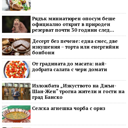
Рядък миниатюрен опосум беше
официално открит в природен
резерват почти 30 години след
последното му наблюдение
Десерт без печене: една смес, две
изкушения – торта или енергийни
бонбони
От градината до масата: най-
добрата салата с чери домати
Изложбата „Изкуството на Джън-
Шан-Жен“ трогна жители и гости на
град Банско
Селска агнешка чорба с ориз