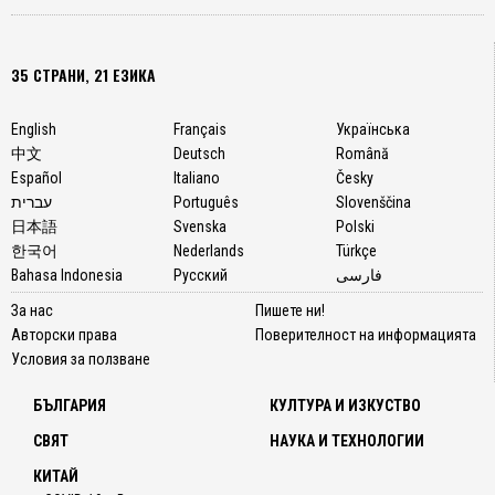
35 СТРАНИ, 21 ЕЗИКА
English
Français
Українська
中文
Deutsch
Română
Español
Italiano
Česky
עברית
Português
Slovenščina
日本語
Svenska
Polski
한국어
Nederlands
Türkçe
Bahasa Indonesia
Русский
فارسی
За нас
Пишете ни!
Авторски права
Поверителност на информацията
Условия за ползване
БЪЛГАРИЯ
КУЛТУРА И ИЗКУСТВО
СВЯТ
НАУКА И ТЕХНОЛОГИИ
КИТАЙ