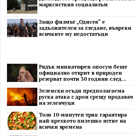
марксисткия социализъм
Защо филмът „Одисея“ е
задължителен за гледане, въпреки
всичките му недостатъци
Рядък миниатюрен опосум беше
официално открит в природен
резерват почти 30 години след
последното му наблюдение
Зеленски осъди предполагаема
руска атака с дрон срещу продавач
на зеленчуци
Този 10-минутен трик гарантира
най-крехкото пилешко ястие на
всички времена