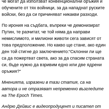
че могат да използват конвенционални оръжия и
обучените от тях войници, за да нападнат руските
войски, без да си причиняват никакви разходи.
По ирония на съдбата, въпреки че демонизират
Путин, те разчитат, че той няма да направи
немислимото, и милиони животи сега зависят от
това предположение. Но какво ще стане, ако един
ден той стигне до заключението:“Склонни ли ще
са да пожертват света, ако за да спасим страната
си, бъде нужно да взривим едно или две ядрени
оръжия?“
Мненията, изразени в тази статия, са на
автора и не отразяват непременно възгледите
на The Epoch Times.
Андрю Дейвис е видеопродуцент и писател от