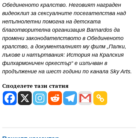
Обединеното кралство. Неговият награден
видеоклип за сексуалните посегателства над
непълнолетни помогна на детската
благотворителна организация Barnardos да
промени законодателството в Обединеното
кралство, а документалният му филм „Палки,
лъкове и натъртвания: История на Кралския
филхармоничен оркестър“ е излъчван в
продължение на шест години по канала Sky Arts.
Споделете тази статия