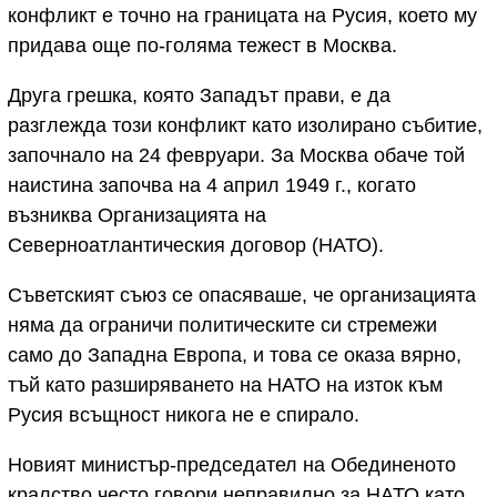
конфликт е точно на границата на Русия, което му
придава още по-голяма тежест в Москва.
Друга грешка, която Западът прави, е да
разглежда този конфликт като изолирано събитие,
започнало на 24 февруари. За Москва обаче той
наистина започва на 4 април 1949 г., когато
възниква Организацията на
Северноатлантическия договор (НАТО).
Съветският съюз се опасяваше, че организацията
няма да ограничи политическите си стремежи
само до Западна Европа, и това се оказа вярно,
тъй като разширяването на НАТО на изток към
Русия всъщност никога не е спирало.
Новият министър-председател на Обединеното
кралство често говори неправилно за НАТО като