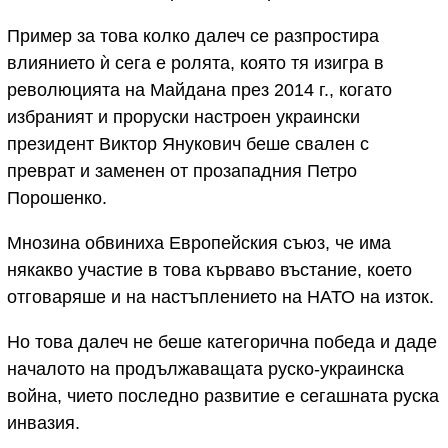
Пример за това колко далеч се разпростира
влиянието ѝ сега е ролята, която тя изигра в
революцията на Майдана през 2014 г., когато
избраният и проруски настроен украински
президент Виктор Янукович беше свален с
преврат и заменен от прозападния Петро
Порошенко.
Мнозина обвиниха Европейския съюз, че има
някакво участие в това кърваво въстание, което
отговаряше и на настъплението на НАТО на изток.
Но това далеч не беше категорична победа и даде
началото на продължаващата руско-украинска
война, чието последно развитие е сегашната руска
инвазия.