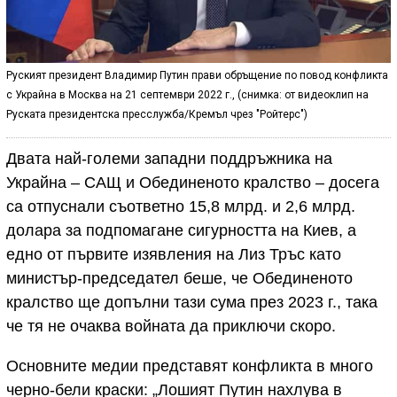
Руският президент Владимир Путин прави обръщение по повод конфликта
с Украйна в Москва на 21 септември 2022 г., (снимка: от видеоклип на
Руската президентска пресслужба/Кремъл чрез "Ройтерс")
Двата най-големи западни поддръжника на
Украйна – САЩ и Обединеното кралство – досега
са отпуснали съответно 15,8 млрд. и 2,6 млрд.
долара за подпомагане сигурността на Киев, а
едно от първите изявления на Лиз Тръс като
министър-председател беше, че Обединеното
кралство ще допълни тази сума през 2023 г., така
че тя не очаква войната да приключи скоро.
Основните медии представят конфликта в много
черно-бели краски: „Лошият Путин нахлува в