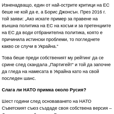
Изненадващо, един от най-острите критици на ЕС
беше не кой да е, а Борис Джонсън. През 2016 г.
той заяви: „Ако искате пример за правене на
външна политика на ЕС на косъм и за претенциите
на ЕС да води отбранителна политика, която е
причинила истински проблеми, то погледнете
какво се случи в Украйна.“
Това беше преди собственият му рейтинг да се
срине след скандала „Партигейт“ и той да започне
да гледа на намесата в Украйна като на свой
последен шанс.
Слага ли НАТО примка около Русия?
Шест години след основаването на НАТО
Съветският съюз създаде своя собствена версия –