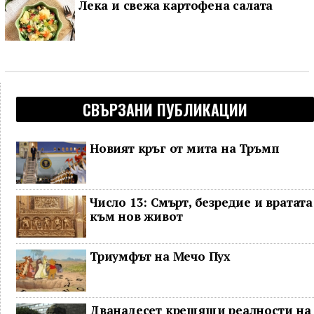
Лека и свежа картофена салата
СВЪРЗАНИ ПУБЛИКАЦИИ
Новият кръг от мита на Тръмп
Число 13: Смърт, безредие и вратата
към нов живот
Триумфът на Мечо Пух
Дванадесет крещящи реалности на