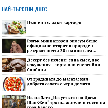
НАЙ-ТЪРСЕНИ ДНЕС
Пълнени сладки картофи
Рядък миниатюрен опосум беше
официално открит в природен
резерват почти 30 години след
последното му наблюдение
Десерт без печене: една смес, две
изкушения – торта или енергийни
бонбони
От градината до масата: най-
добрата салата с чери домати
Изложбата „Изкуството на Джън-
Шан-Жен“ трогна жители и гости на
град Банско