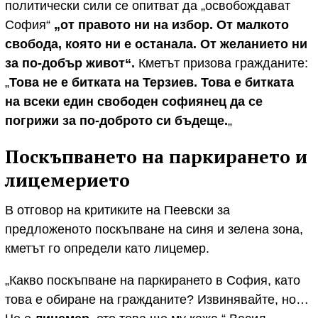
политически сили се опитват да „освобождават
София“
„от правото ни на избор. От малкото
свобода, която ни е останала. От желанието ни
за по-добър живот“.
Кметът призова гражданите:
„
Това не е битката на Терзиев. Това е битката
на всеки един свободен софиянец да се
погрижи за по-доброто си бъдеще.
„
Поскъпването на паркирането и
лицемерието
В отговор на критиките на Пеевски за
предложеното поскъпване на синя и зелена зона,
кметът го определи като лицемер.
„Какво поскъпване на паркирането в София, като
това е обиране на гражданите? Извинявайте, но…