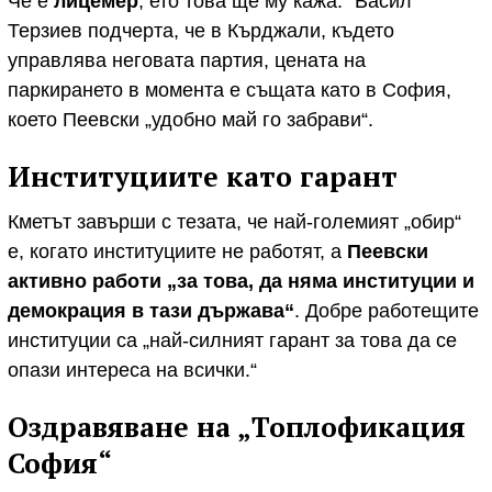
Че е
лицемер
, ето това ще му кажа.“ Васил
Терзиев подчерта, че в Кърджали, където
управлява неговата партия, цената на
паркирането в момента е същата като в София,
което Пеевски „удобно май го забрави“.
Институциите като гарант
Кметът завърши с тезата, че най-големият „обир“
е, когато институциите не работят, а
Пеевски
активно работи „за това, да няма институции и
демокрация в тази държава“
. Добре работещите
институции са „най-силният гарант за това да се
опази интереса на всички.“
Оздравяване на „Топлофикация
София“