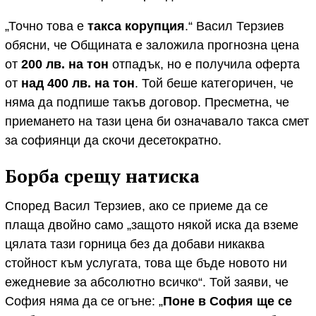
„Точно това е
такса корупция
.“ Васил Терзиев
обясни, че Общината е заложила прогнозна цена
от
200 лв. на тон
отпадък, но е получила оферта
от
над 400 лв. на тон
. Той беше категоричен, че
няма да подпише такъв договор. Пресметна, че
приемането на тази цена би означавало такса смет
за софиянци да скочи десетократно.
Борба срещу натиска
Според Васил Терзиев, ако се приеме да се
плаща двойно само „защото някой иска да вземе
цялата тази горница без да добави никаква
стойност към услугата, това ще бъде новото ни
ежедневие за абсолютно всичко“. Той заяви, че
София няма да се огъне: „
Поне в София ще се