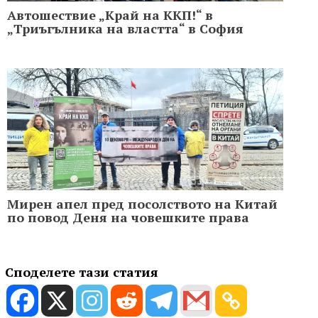
Автошествие „Край на ККП!“ в
„Триъгълника на властта“ в София
Мирен апел пред посолството на Китай
по повод Деня на човешките права
Споделете тази статия