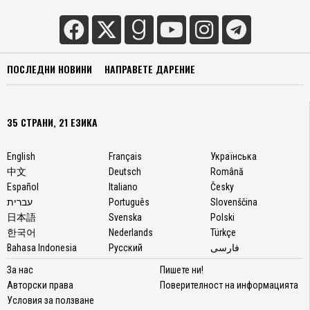
ПОСЛЕДНИ НОВИНИ
НАПРАВЕТЕ ДАРЕНИЕ
35 СТРАНИ, 21 ЕЗИКА
English
Français
Українська
中文
Deutsch
Română
Español
Italiano
Česky
עברית
Português
Slovenščina
日本語
Svenska
Polski
한국어
Nederlands
Türkçe
Bahasa Indonesia
Русский
فارسی
За нас
Пишете ни!
Авторски права
Поверителност на информацията
Условия за ползване