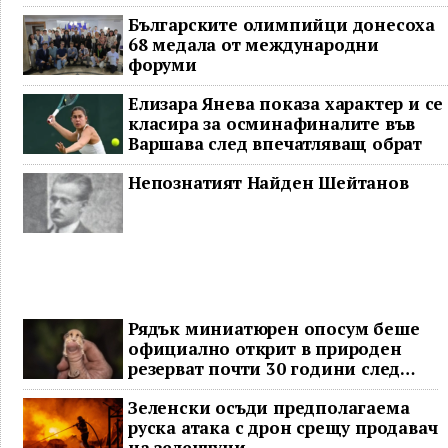
Българските олимпийци донесоха
68 медала от международни
форуми
Елизара Янева показа характер и се
класира за осминафиналите във
Варшава след впечатляващ обрат
Непознатият Найден Шейтанов
Рядък миниатюрен опосум беше
официално открит в природен
резерват почти 30 години след
последното му наблюдение
Зеленски осъди предполагаема
руска атака с дрон срещу продавач
на зеленчуци