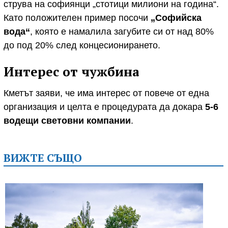
струва на софиянци „стотици милиони на година“.
Като положителен пример посочи
„Софийска
вода“
, която е намалила загубите си от над 80%
до под 20% след концесионирането.
Интерес от чужбина
Кметът заяви, че има интерес от повече от една
организация и целта е процедурата да докара
5-6
водещи световни компании
.
ВИЖТЕ СЪЩО