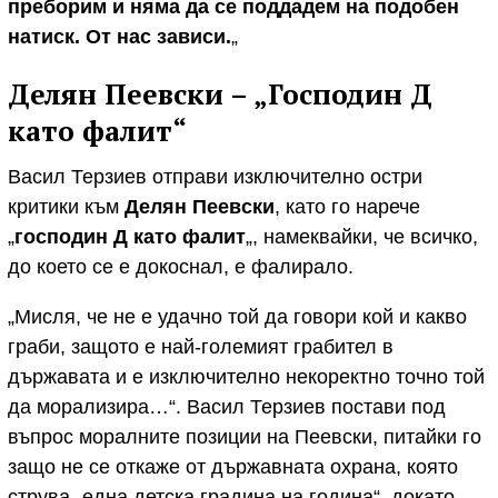
преборим и няма да се поддадем на подобен
натиск. От нас зависи.
„
Делян Пеевски – „Господин Д
като фалит“
Васил Терзиев отправи изключително остри
критики към
Делян Пеевски
, като го нарече
„
господин Д като фалит
„, намеквайки, че всичко,
до което се е докоснал, е фалирало.
„Мисля, че не е удачно той да говори кой и какво
граби, защото е най-големият грабител в
държавата и е изключително некоректно точно той
да морализира…“. Васил Терзиев постави под
въпрос моралните позиции на Пеевски, питайки го
защо не се откаже от държавната охрана, която
струва „една детска градина на година“, докато