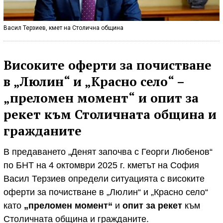
Васил Терзиев, кмет на Столична община
Високите оферти за почистване
в „Люлин“ и „Красно село“ –
„преломен момент“
и
опит за
рекет
към Столичната община и
гражданите
В предаването „Денят започва с Георги Любенов“
по
БНТ
на 4 октомври 2025 г. кметът на София
Васил Терзиев определи ситуацията с високите
оферти за почистване в „Люлин“ и „Красно село“
като
„преломен момент“
и
опит за рекет
към
Столичната община и гражданите.