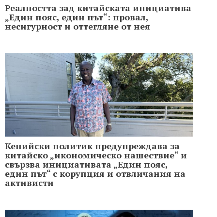
Реалността зад китайската инициатива
„Един пояс, един път“: провал,
несигурност и оттегляне от нея
Кенийски политик предупреждава за
китайско „икономическо нашествие“ и
свързва инициативата „Един пояс,
един път“ с корупция и отвличания на
активисти