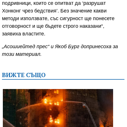
подривници, които се опитват да ‘разрушат
Хонконг чрез бедствия’. Без значение какви
методи използвате, със сигурност ще понесете
отговорност и ще бъдете строго наказани“,
заявиха властите.
„Асошиейтед прес“ и Якоб Бург допринесоха за
този материал.
ВИЖТЕ СЪЩО