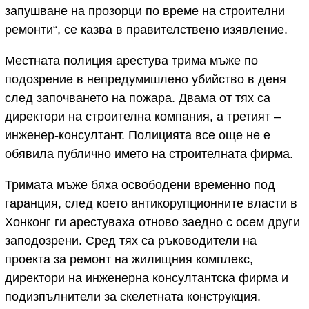
запушване на прозорци по време на строителни
ремонти“, се казва в правителствено изявление.
Местната полиция арестува трима мъже по
подозрение в непредумишлено убийство в деня
след започването на пожара. Двама от тях са
директори на строителна компания, а третият –
инженер-консултант. Полицията все още не е
обявила публично името на строителната фирма.
Тримата мъже бяха освободени временно под
гаранция, след което антикорупционните власти в
Хонконг ги арестуваха отново заедно с осем други
заподозрени. Сред тях са ръководители на
проекта за ремонт на жилищния комплекс,
директори на инженерна консултантска фирма и
подизпълнители за скелетната конструкция.