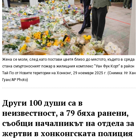
Жена се моли, след като постави цветя близо до мястото, където в сряда
стана смъртоносният пожар в жилищния комплекс "Уан Фук Корт" в район
Тай По от Новите територии на Хонконг, 29 ноември 2025 г. (Снимка: Нг Хан
Гуан/AP Photo)
Други 100 души са в
неизвестност, а 79 бяха ранени,
съобщи началникът на отдела за
жертви в хонконгската полиция