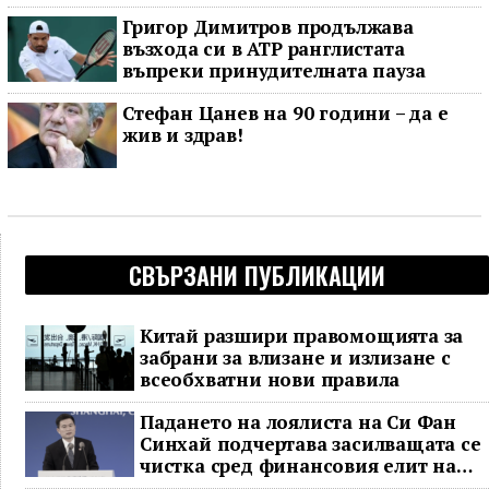
Григор Димитров продължава
възхода си в ATP ранглистата
въпреки принудителната пауза
Стефан Цанев на 90 години – да е
жив и здрав!
СВЪРЗАНИ ПУБЛИКАЦИИ
Китай разшири правомощията за
забрани за влизане и излизане с
всеобхватни нови правила
Падането на лоялиста на Си Фан
Синхай подчертава засилващата се
чистка сред финансовия елит на
Китай