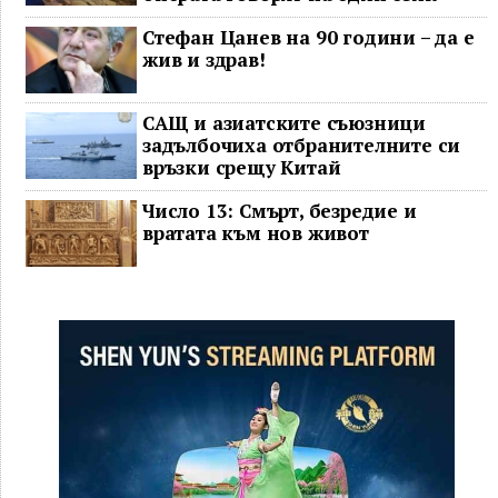
Стефан Цанев на 90 години – да е
жив и здрав!
САЩ и азиатските съюзници
задълбочиха отбранителните си
връзки срещу Китай
Число 13: Смърт, безредие и
вратата към нов живот