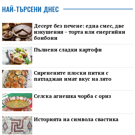
НАЙ-ТЪРСЕНИ ДНЕС
Десерт без печене: една смес, две
изкушения – торта или енергийни
бонбони
Пълнени сладки картофи
Сиренените плоски питки с
патладжан имат вкус на лято
Селска агнешка чорба с ориз
Историята на символа свастика