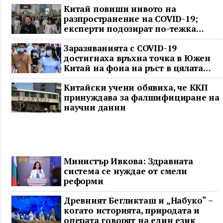
Китай повиши нивото на
разпространение на COVID-19;
експерти подозират по-тежка
ситуация
Заразяванията с COVID-19
достигнаха връхна точка в Южен
Китай на фона на ръст в цялата
страна
Китайски учени обявиха, че ККП
принуждава за фалшифициране на
научни данни
Министър Ивкова: Здравната
система се нуждае от смели
реформи
Древният Бегликташ и „Набуко“ –
когато историята, природата и
операта говорят на един език