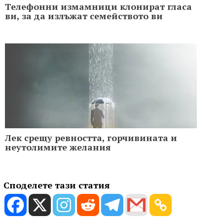
Телефонни измамници клонират гласа
ви, за да излъжат семейството ви
Лек срещу ревността, горчивината и
неутолимите желания
Споделете тази статия