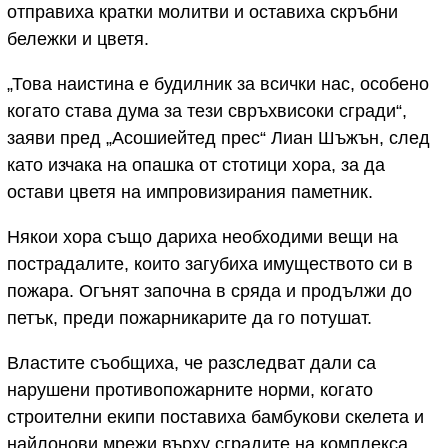
отправиха кратки молитви и оставиха скръбни
бележки и цветя.
„Това наистина е будилник за всички нас, особено
когато става дума за тези свръхвисоки сгради“,
заяви пред „Асошиейтед прес“ Лиан Шъжън, след
като изчака на опашка от стотици хора, за да
остави цветя на импровизирания паметник.
Някои хора също дариха необходими вещи на
пострадалите, които загубиха имуществото си в
пожара. Огънят започна в сряда и продължи до
петък, преди пожарникарите да го потушат.
Властите съобщиха, че разследват дали са
нарушени противопожарните норми, когато
строителни екипи поставиха бамбукови скелета и
найлонови мрежи върху сградите на комплекса