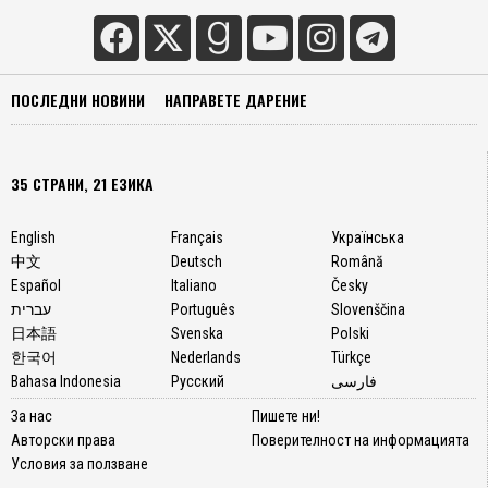
ПОСЛЕДНИ НОВИНИ
НАПРАВЕТЕ ДАРЕНИЕ
35 СТРАНИ, 21 ЕЗИКА
English
Français
Українська
中文
Deutsch
Română
Español
Italiano
Česky
עברית
Português
Slovenščina
日本語
Svenska
Polski
한국어
Nederlands
Türkçe
Bahasa Indonesia
Русский
فارسی
За нас
Пишете ни!
Авторски права
Поверителност на информацията
Условия за ползване