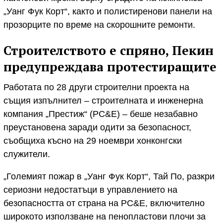
„Уанг Фук Корт“, както и полистиренови панели на
прозорците по време на скорошните ремонти.
Строителството е спряно, Пекин
предупреждава протестиращите
Работата по 28 други строителни проекта на
същия изпълнител – строителната и инженерна
компания „Престиж“ (PC&E) – беше незабавно
преустановена заради одити за безопасност,
съобщиха късно на 29 ноември хонконгски
служители.
„Големият пожар в „Уанг Фук Корт“, Тай По, разкри
сериозни недостатъци в управлението на
безопасността от страна на PC&E, включително
широкото използване на пенопластови плочи за