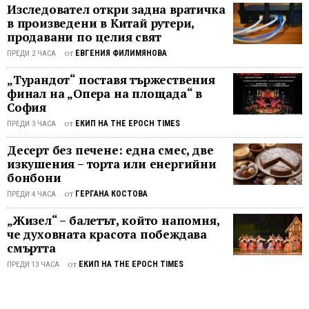
Изследовател откри задна вратичка
страници” от модерни и цензурирани
в произведени в Китай рутери,
класици ...
продавани по целия свят
от
ЕВГЕНИЯ ФИЛИМЯНОВА
ПРЕДИ 2 ЧАСА
„Турандот“ поставя тържествения
финал на „Опера на площада“ в
София
от
ЕКИП НА THE EPOCH TIMES
ПРЕДИ 3 ЧАСА
Десерт без печене: една смес, две
изкушения – торта или енергийни
бонбони
от
ГЕРГАНА КОСТОВА
ПРЕДИ 4 ЧАСА
„Жизел“ – балетът, който напомня,
че духовната красота побеждава
смъртта
от
ЕКИП НА THE EPOCH TIMES
ПРЕДИ 13 ЧАСА