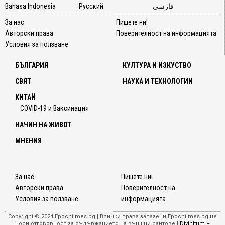
Bahasa Indonesia
Русский
فارسی
За нас
Пишете ни!
Авторски права
Поверителност на информацията
Условия за ползване
БЪЛГАРИЯ
КУЛТУРА И ИЗКУСТВО
СВЯТ
НАУКА И ТЕХНОЛОГИИ
КИТАЙ
COVID-19 и Ваксинация
НАЧИН НА ЖИВОТ
МНЕНИЯ
За нас
Пишете ни!
Авторски права
Поверителност на
Условия за ползване
информацията
Copyright © 2024 Epochtimes.bg | Всички права запазени Epochtimes.bg не
носи отговорност за съдържанието на външни сайтове |
Divinitum –