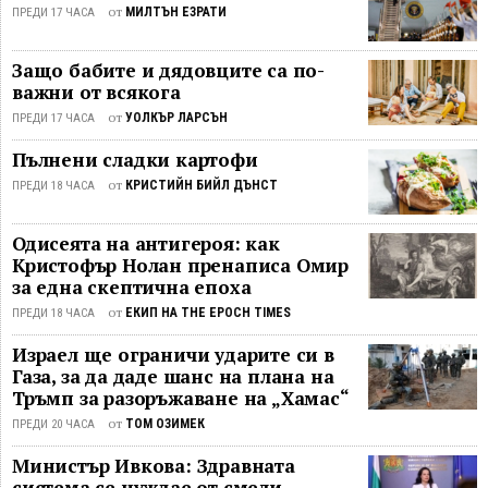
от
МИЛТЪН ЕЗРАТИ
ПРЕДИ 17 ЧАСА
Защо бабите и дядовците са по-
важни от всякога
от
УОЛКЪР ЛАРСЪН
ПРЕДИ 17 ЧАСА
Пълнени сладки картофи
от
КРИСТИЙН БИЙЛ ДЪНСТ
ПРЕДИ 18 ЧАСА
Одисеята на антигероя: как
Кристофър Нолан пренаписа Омир
за една скептична епоха
от
ЕКИП НА THE EPOCH TIMES
ПРЕДИ 18 ЧАСА
Израел ще ограничи ударите си в
Газа, за да даде шанс на плана на
Тръмп за разоръжаване на „Хамас“
от
ТОМ ОЗИМЕК
ПРЕДИ 20 ЧАСА
Министър Ивкова: Здравната
система се нуждае от смели