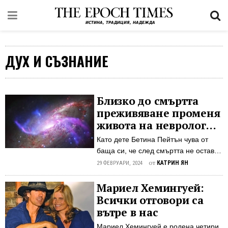
ДУХ И СЪЗНАНИЕ
Близко до смъртта
преживяване променя
живота на невролог
атеист
Като дете Бетина Пейтън чува от
баща си, че след смъртта не остава
нищо и това твърдение до голяма
от
КАТРИН ЯН
29 ФЕВРУАРИ, 2024
степен определя хода на живота ѝ
като лекар и атеист. „Като лекар за
Мариел Хемингуей:
мен смъртта беше враг, с когото
Всички отговори са
трябваше да се боря на всяка цена“,
вътре в нас
споделя Пейтън като вече
Мариел Хемингуей е родена четири