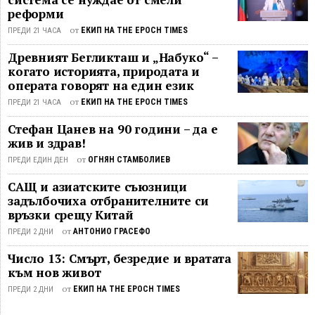
реформи
от
ЕКИП НА THE EPOCH TIMES
ПРЕДИ 21 ЧАСА
Древният Бегликташ и „Набуко“ –
когато историята, природата и
операта говорят на един език
от
ЕКИП НА THE EPOCH TIMES
ПРЕДИ 21 ЧАСА
Стефан Цанев на 90 години – да е
жив и здрав!
от
ОГНЯН СТАМБОЛИЕВ
ПРЕДИ ЕДИН ДЕН
САЩ и азиатските съюзници
задълбочиха отбранителните си
връзки срещу Китай
от
АНТОНИО ГРАСЕФО
ПРЕДИ 2 ДНИ
Число 13: Смърт, безредие и вратата
към нов живот
от
ЕКИП НА THE EPOCH TIMES
ПРЕДИ 2 ДНИ