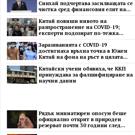
Синхай подчертава засилващата се
чистка сред финансовия елит на
Китай
Китай повиши нивото на
разпространение на COVID-19;
експерти подозират по-тежка
ситуация
Заразяванията с COVID-19
достигнаха връхна точка в Южен
Китай на фона на ръст в цялата
страна
Китайски учени обявиха, че ККП
принуждава за фалшифициране на
научни данни
Рядък миниатюрен опосум беше
официално открит в природен
резерват почти 30 години след
последното му наблюдение