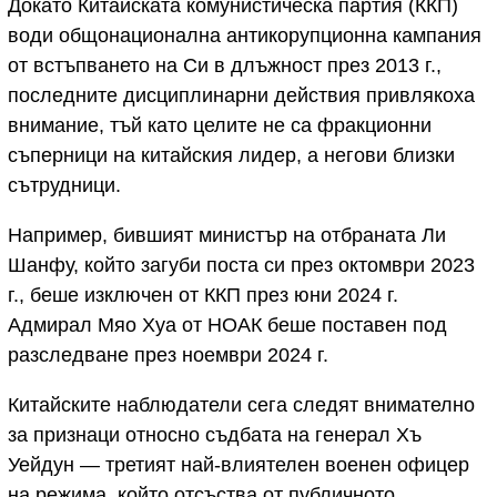
Докато Китайската комунистическа партия (ККП)
води общонационална антикорупционна кампания
от встъпването на Си в длъжност през 2013 г.,
последните дисциплинарни действия привлякоха
внимание, тъй като целите не са фракционни
съперници на китайския лидер, а негови близки
сътрудници.
Например, бившият министър на отбраната Ли
Шанфу, който загуби поста си през октомври 2023
г., беше изключен от ККП през юни 2024 г.
Адмирал Мяо Хуа от НОАК беше поставен под
разследване през ноември 2024 г.
Китайските наблюдатели сега следят внимателно
за признаци относно съдбата на генерал Хъ
Уейдун — третият най-влиятелен военен офицер
на режима, който отсъства от публичното