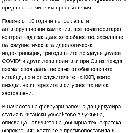
предполагаемите им престъпления.
Повече от 10 години непрекъснати
антикорупционни кампании, все по-авторитарен
контрол над гражданското общество, засилване
на комунистическата идеологическа
индоктринация, тригодишните локдауни „нулев
COVID“ и други леви политики при Си изглежда
вземат своя данък не само от обикновените
китайци, но и от служителите на ККП, които
виждат, че интересите и сигурността им са
застрашени.
В началото на февруари започна да циркулира
статия в китайски уебсайтове в чужбина,
описваща наличието на „обширна технократска
бюрокрация“, която се е противопоставила и