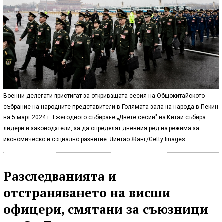
Военни делегати пристигат за откриващата сесия на Общокитайското
събрание на народните представители в Голямата зала на народа в Пекин
на 5 март 2024 г. Ежегодното събиране „Двете сесии" на Китай събира
лидери и законодатели, за да определят дневния ред на режима за
икономическо и социално развитие. Линтао Жанг/Getty Images
Разследванията и
отстраняването на висши
офицери, смятани за съюзници