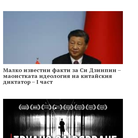
Малко известни факти за Си Дзинпин –
маоистката идеология на китайския
диктатор – I част