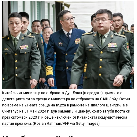
Китайският министър на отбраната Дун Дзюн (в средата) пристига с
делегацията си за среща с министъра на отбраната на САЩ Лойд Остин
по време на 21-вата среща на върха в рамките на диалога Шангри-Ла в
Сингапур на 31 май 2024 г. Дун замени Ли Шанфу, който загуби поста си
през октомври 2023 г. и беше изключен от Китайската комунистическа
партия през юни. (Roslan Rahman/AFP via Getty Images)