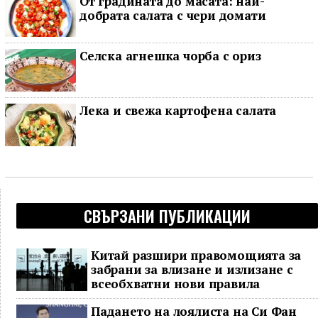
От градината до масата: най-
добрата салата с чери домати
Селска агнешка чорба с ориз
Лека и свежа картофена салата
СВЪРЗАНИ ПУБЛИКАЦИИ
Китай разшири правомощията за
забрани за влизане и излизане с
всеобхватни нови правила
Падането на лоялиста на Си Фан