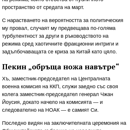
пространство от средата на март.
С нарастването на вероятността за политическия
му провал, случаят му предвещава по-голяма
турбулентност за други в ръководството на
режима сред хаотичните фракционни интриги и
задълбочаващата се криза за Китай като цяло.
Пекин „обръща ножа навътре“
Хъ, заместник-председател на Централната
военна комисия на ККП, служи заедно със своя
колега заместник-председател генерал Чжан
Йоусия, докато начело на комисията — и
следователно на НОАК — е самият Си.
Последно видян на заключителната церемония на