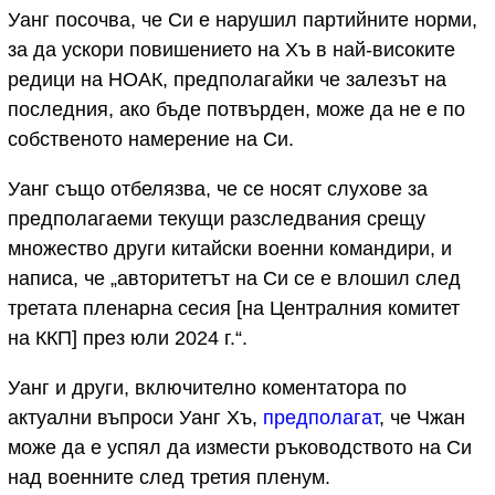
Уанг посочва, че Си е нарушил партийните норми,
за да ускори повишението на Хъ в най-високите
редици на НОАК, предполагайки че залезът на
последния, ако бъде потвърден, може да не е по
собственото намерение на Си.
Уанг също отбелязва, че се носят слухове за
предполагаеми текущи разследвания срещу
множество други китайски военни командири, и
написа, че „авторитетът на Си се е влошил след
третата пленарна сесия [на Централния комитет
на ККП] през юли 2024 г.“.
Уанг и други, включително коментатора по
актуални въпроси Уанг Хъ,
предполагат
, че Чжан
може да е успял да измести ръководството на Си
над военните след третия пленум.