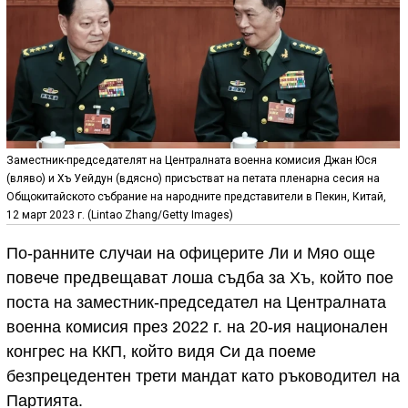
Заместник-председателят на Централната военна комисия Джан Юся
(вляво) и Хъ Уейдун (вдясно) присъстват на петата пленарна сесия на
Общокитайското събрание на народните представители в Пекин, Китай,
12 март 2023 г. (Lintao Zhang/Getty Images)
По-ранните случаи на офицерите Ли и Мяо още
повече предвещават лоша съдба за Хъ, който пое
поста на заместник-председател на Централната
военна комисия през 2022 г. на 20-ия национален
конгрес на ККП, който видя Си да поеме
безпрецедентен трети мандат като ръководител на
Партията.