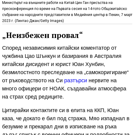
Министърът на външните работи на Китай Цин Ган присъства на
пресконференция по време на Първата сесия на 14-тото Общокитайско
събрание на народните представители в Медийния център в Пекин, 7 март
2023 г. (Линтао Джан/Getty Images)
„Неизбежен провал“
Според независимия китайски коментатор от
чужбина Цао Шънкун и базирания в Австралия
китайски дисидент и юрист Юан Хунбин,
безмилостното преследване на „самокоригиране“
от ръководството на Си
разтърси
нервите на
много офицери от НОАК, създавайки атмосфера
на страх сред редиците.
Цитирайки контактите си в елита на ККП, Юан
каза, че докато е бил под стража, Мяо изпаднал в
безумие и прекарал дни в изписване на ръка
дълъг списък с военни офицери и подробности за