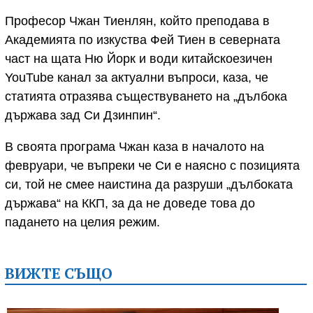
Професор Чжан Тиенлян, който преподава в
Академията по изкуства Фей Тиен в северната
част на щата Ню Йорк и води китайскоезичен
YouTube канал за актуални въпроси, каза, че
статията отразява съществуването на „дълбока
държава зад Си Дзинпин“.
В своята програма Чжан каза в началото на
февруари, че въпреки че Си е наясно с позицията
си, той не смее наистина да разруши „дълбоката
държава“ на ККП, за да не доведе това до
падането на целия режим.
ВИЖТЕ СЪЩО