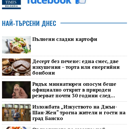
НАЙ-ТЪРСЕНИ ДНЕС
Пълнени сладки картофи
Десерт без печене: една смес, две
изкушения – торта или енергийни
бонбони
Рядък миниатюрен опосум беше
официално открит в природен
резерват почти 30 години след
последното му наблюдение
Изложбата „Изкуството на Джън-
Шан-Жен“ трогна жители и гости на
град Банско