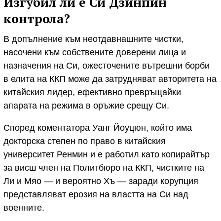
Изгубил ли е Си Дзинпин
контрола?
В допълнение към неотдавнашните чистки,
насочени към собствените доверени лица и
назначения на Си, ожесточените вътрешни борби
в елита на ККП може да затрудняват авторитета на
китайския лидер, ефективно превръщайки
апарата на режима в оръжие срещу Си.
Според коментатора Уанг Йоуцюн, който има
докторска степен по право в китайския
университет Ренмин и е работил като копирайтър
за висш член на Политбюро на ККП, чистките на
Ли и Мяо — и вероятно Хъ — заради корупция
представляват ерозия на властта на Си над
военните.