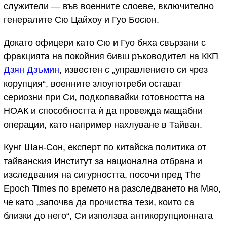
служители — във военните слоеве, включително
генералите Сю Цайхоу и Гуо Босюн.
Докато офицери като Сю и Гуо бяха свързани с
фракцията на покойния бивш ръководител на ККП
Дзян Дзъмин
, известен с „управлението си чрез
корупция“, военните злоупотреби остават
сериозни при Си, подкопавайки готовността на
НОАК и способността ѝ да провежда мащабни
операции, като например нахлуване в Тайван.
Кунг Шан-Сон, експерт по китайска политика от
тайванския Институт за национална отбрана и
изследвания на сигурността, посочи пред The
Epoch Times по времето на разследването на Мяо,
че като „започва да прочиства тези, които са
близки до него“, Си използва антикорупционната