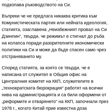
подкопава ръководството на Си.
Въпреки че не предлага никаква критика към
Комунистическата партия или нейната идеология,
статията, озаглавена „Неизбежният провал на Си
Дзинпин“, твърди, че режимът е стигнал до ръба
на колапса поради разорителните икономически
политики на Си и може да бъде спасен само чрез
отстраняването му.
Според статията, за която се твърди, че е
написана от служител в Общия офис на
Централния комитет на ККП, служителите в
„технократската бюрокрация“ работят на всички
нива на администрацията и са били оформени от
„реформите и отварянето“ на ККП, започнали през
1978 г., когато Китай прие известна доза