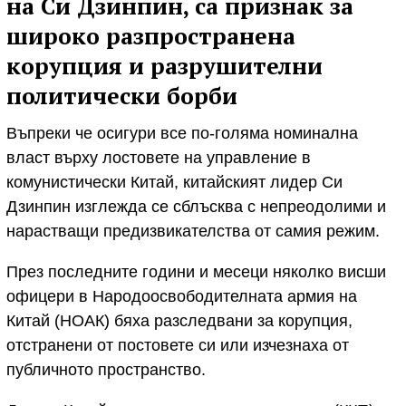
на Си Дзинпин, са признак за
широко разпространена
корупция и разрушителни
политически борби
Въпреки че осигури все по-голяма номинална
власт върху лостовете на управление в
комунистически Китай, китайският лидер Си
Дзинпин изглежда се сблъсква с непреодолими и
нарастващи предизвикателства от самия режим.
През последните години и месеци няколко висши
офицери в Народоосвободителната армия на
Китай (НОАК) бяха разследвани за корупция,
отстранени от постовете си или изчезнаха от
публичното пространство.