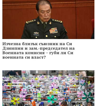
Изчезна близък съюзник на Си
Дзинпин и зам.-председател на
Военната комисия – губи ли Си
военната си власт?