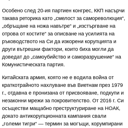
Особено след 20-ия партиен конгрес, ККП насърчи
такава реторика като „смелост за самореволюция“,
„обръщане на ножа навътре“ и „изстъргване на
отрова от костите“ за описване на усилията на
ръководството на Си да изкорени корупцията и
други вътрешни фактори, които биха могли да
доведат до „самоубийство и саморазрушение“ на
Комунистическата партия.
Китайската армия, която не е водила война от
краткотрайното нахлуване във Виетнам през 1979
г., отдавна е пронизана от присвояване, подкупи и
незаконни мрежи за покровителство. От 2016 г. Си
осъществи мащабно преструктуриране на НОАК,
докато антикорупционната кампания свали
„големи тигри“ — термин за могъщи, корумпирани