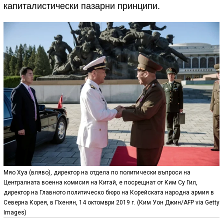
капиталистически пазарни принципи.
Мяо Хуа (вляво), директор на отдела по политически въпроси на
Централната военна комисия на Китай, е посрещнат от Ким Су Гил,
директор на Главното политическо бюро на Корейската народна армия в
Северна Корея, в Пхенян, 14 октомври 2019 г. (Ким Уон Джин/AFP via Getty
Images)