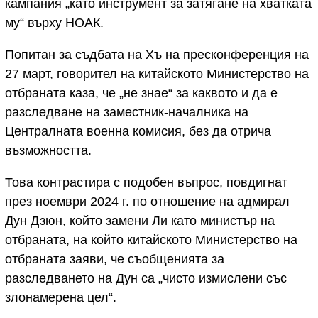
кампания „като инструмент за затягане на хватката
му“ върху НОАК.
Попитан за съдбата на Хъ на пресконференция на
27 март, говорител на китайското Министерство на
отбраната каза, че „не знае“ за каквото и да е
разследване на заместник-началника на
Централната военна комисия, без да отрича
възможността.
Това контрастира с подобен въпрос, повдигнат
през ноември 2024 г. по отношение на адмирал
Дун Дзюн, който замени Ли като министър на
отбраната, на който китайското Министерство на
отбраната заяви, че съобщенията за
разследването на Дун са „чисто измислени със
злонамерена цел“.