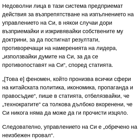
Недоволни лица в тази система предприемат
действия за възпрепятстване на изпълнението на
управлението на Си, в някои случаи дори
възприемайки и изкривявайки собствените му
доктрини, за да постигнат резултати,
противоречащи на намеренията на лидера,
„използвайки думите на Си, за да се
противопоставят на Си“, според статията.
„[Това е] феномен, който пронизва всички сфери
на китайската политика, икономика, пропаганда и
правосъдие“, пише в статията, отбелязвайки, че
„технократите“ са толкова дълбоко вкоренени, че
Си никога няма да може да ги прочисти изцяло.
Следователно, управлението на Си е „обречено на
неизбежен провал“.