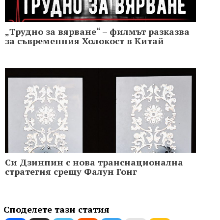
„Трудно за вярване“ – филмът разказва
за съвременния Холoкост в Китай
Си Дзинпин с нова транснационална
стратегия срещу Фалун Гонг
Споделете тази статия