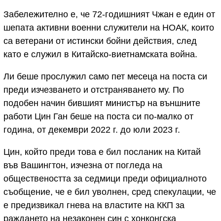
Забележително е, че 72-годишният Чжан е един от
шепата активни военни служители на НОАК, които
са ветерани от истински бойни действия, след
като е служил в Китайско-виетнамската война.
Ли беше прослужил само пет месеца на поста си
преди изчезването и отстраняването му. По
подобен начин бившият министър на външните
работи Цин Ган беше на поста си по-малко от
година, от декември 2022 г. до юли 2023 г.
Цин, който преди това е бил посланик на Китай
във Вашингтон, изчезна от погледа на
обществеността за седмици преди официалното
съобщение, че е бил уволнен, сред спекулации, че
е предизвикал гнева на властите на ККП за
раждането на незаконен син с хонконгска