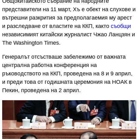
Общокитайското събрание на народните
представители на 11 март, Хъ е обект на слухове и
вътрешни разкрития за предполагаемия му арест
и разследване от властите на ККП, както
съобщи
независимият китайски журналист Чжао Ланцзян и
The Washington Times.
Генералът отсъстваше забележимо от важната
централна работна конференция на
ръководството на ККП, проведена на 8 и 9 април,
и преди това от годишната церемония на НОАК в
Пекин, проведена на 2 април.