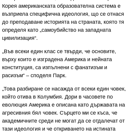
Корея американската образователна система е
възприела специфична идеология, що се отнася
до преподаване историята на страната, която тя
определя като „самоубийство на западната
цивилизация“.
„Във всеки един клас се твърди, че основите,
върху които е изградена Америка и нейната
конституция, са изпълнени с фанатизъм и
расизъм“ – споделя Парк.
„Това разбиране се насажда от всеки един човек,
който отива в Колумбия. Дори в часовете по
еволюция Америка е описана като държавата на
агресивния бял човек. Сърцето ми се къса, че
академичните среди не могат да се отдалечат от
тази идеология и че откриването на истината