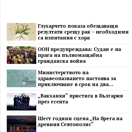
Глухарчето показа обещаващи
резултати срещу рак – необходими
са изпитания с хора
ООН предупреждава: Судан е на
прага на пълномащабна
гражданска война
Министерството на
здравеопазването настоява за
приключване в срок на два
ключови строителни проекта
„Вакханки“ пристига в България
през есента
Шест години сцена „На брега на
древния Севтополис“