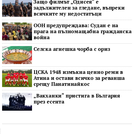
Защо филмът „Одисея“ е
задължителен за гледане, въпреки
всичките му недостатъци
ООН предупреждава: Судан е на
прага на пълномащабна гражданска
война
Селска агнешка чорба с ориз
ЦСКА 1948 измъкна ценно реми в
Атина и остави всичко за реванша
срещу Панатинайкос
„Вакханки“ пристига в България
през есента