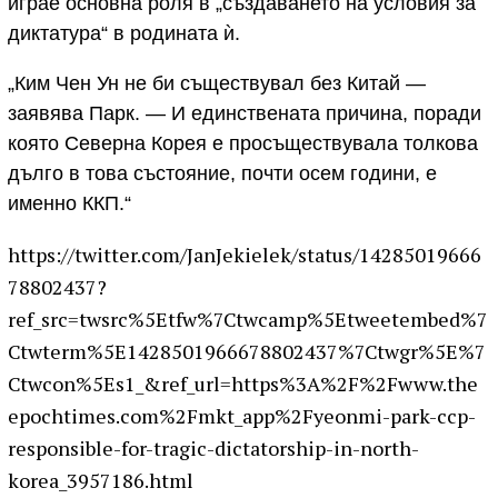
играе основна роля в „създаването на условия за
диктатура“ в родината ѝ.
„Ким Чен Ун не би съществувал без Китай —
заявява Парк. — И единствената причина, поради
която Северна Корея е просъществувала толкова
дълго в това състояние, почти осем години, е
именно ККП.“
https://twitter.com/JanJekielek/status/14285019666
78802437?
ref_src=twsrc%5Etfw%7Ctwcamp%5Etweetembed%7
Ctwterm%5E1428501966678802437%7Ctwgr%5E%7
Ctwcon%5Es1_&ref_url=https%3A%2F%2Fwww.the
epochtimes.com%2Fmkt_app%2Fyeonmi-park-ccp-
responsible-for-tragic-dictatorship-in-north-
korea_3957186.html