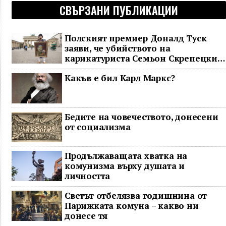
СВЪРЗАНИ ПУБЛИКАЦИИ
Полският премиер Доналд Туск
заяви, че убийството на
карикатуриста Семьон Скрепецки
може да е „държавен тероризъм“
Какъв е бил Карл Маркс?
Бедите на човечеството, донесени
от социализма
Продължаващата хватка на
комунизма върху душата и
личността
Светът отбелязва годишнина от
Парижката комуна – какво ни
донесе тя