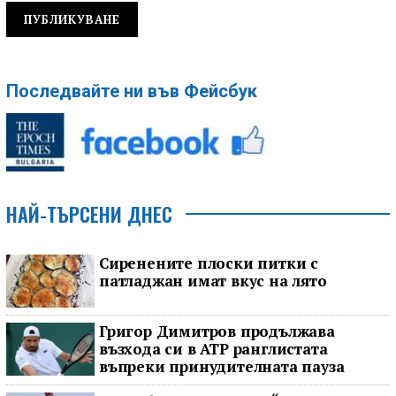
Последвайте ни във Фейсбук
НАЙ-ТЪРСЕНИ ДНЕС
Сиренените плоски питки с
патладжан имат вкус на лято
Григор Димитров продължава
възхода си в ATP ранглистата
въпреки принудителната пауза