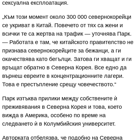
сексуална експлоатация.
„Към този момент около 300 000 севернокорейци
се укриват в Китай. Повечето от тях са жени и
всички те са жертва на трафик — уточнява Парк.
— Работата е там, че китайското правителство не
признава севернокорейците за бежанци, а ги
окачествява като бегълци. Затова ги хващат и ги
връщат обратно в Северна Корея. Все едно да
върнеш евреите в концентрационните лагери.
Това е престъпление срещу човечеството.“
Парк изтъква прилики между собствените ѝ
преживявания в Северна Корея и това, което
вижда в Америка, особено по време на
следването ѝ в Колумбийския университет.
Авторката отбелязва, че подобно на Северна