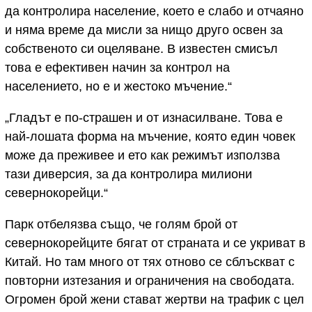
да контролира население, което е слабо и отчаяно
и няма време да мисли за нищо друго освен за
собственото си оцеляване. В известен смисъл
това е ефективен начин за контрол на
населението, но е и жестоко мъчение.“
„Гладът е по-страшен и от изнасилване. Това е
най-лошата форма на мъчение, която един човек
може да преживее и ето как режимът използва
тази диверсия, за да контролира милиони
севернокорейци.“
Парк отбелязва също, че голям брой от
севернокорейците бягат от страната и се укриват в
Китай. Но там много от тях отново се сблъскват с
повторни изтезания и ограничения на свободата.
Огромен брой жени стават жертви на трафик с цел