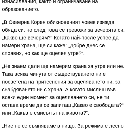
изнасилвания, както и ограничаване на
образованието.
„В Северна Корея обикновеният човек изяжда
обяда си, но след това се тревожи за вечерята си.
„Какво ще вечерям?“ Когато най-после успее да
намери храна, ще си каже: „Добре днес се
справих, но как ще оцелея утре?“.
„Не знаем дали ще намерим храна за утре или не.
Така всяка минута от съществуването ни е
посветена на притеснения за оцеляването ни, за
снабдяването ни с храна. А когато мислиш във
всеки един момент за оцеляването си, не ти
остава време да се запиташ „Какво е свободата?“
или „Какъв е смисълът на живота?“.
„Ние не се съмняваме в нищо. За режима е лесно