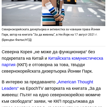
Севернокорейската дезертьорка и активистка за човешки права Йонми
Парк, автор на книгата "За да живееш", в Ню Йорк на 17 август 2021 г.
(Брендън Фалън/НТД)
Северна Корея „не може да функционира“ без
подкрепата на Китай и
Китайската комунистическа
партия
(ККП) е отговорна за това, твърди
севернокорейската дизертьорка Йонми Парк.
В интервю за предаването
„American Thought
Leaders“
на EpochTV авторката на книгата „За да
живееш: Пътят на едно севернокорейско момиче
към свободата“ заяви, че ККП
продължава да