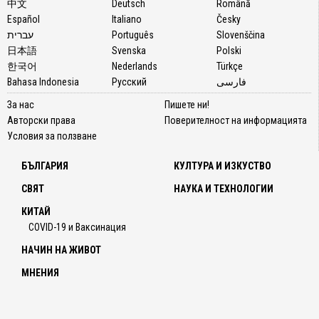
中文
Deutsch
Română
Español
Italiano
Česky
עברית
Português
Slovenščina
日本語
Svenska
Polski
한국어
Nederlands
Türkçe
Bahasa Indonesia
Русский
فارسی
За нас
Пишете ни!
Авторски права
Поверителност на информацията
Условия за ползване
БЪЛГАРИЯ
КУЛТУРА И ИЗКУСТВО
СВЯТ
НАУКА И ТЕХНОЛОГИИ
КИТАЙ
COVID-19 и Ваксинация
НАЧИН НА ЖИВОТ
МНЕНИЯ