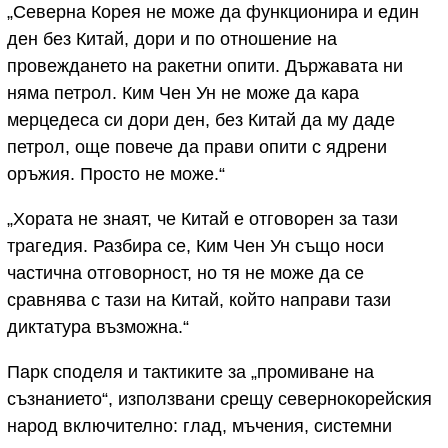
„Северна Корея не може да функционира и един
ден без Китай, дори и по отношение на
провеждането на ракетни опити. Държавата ни
няма петрол. Ким Чен Ун не може да кара
мерцедеса си дори ден, без Китай да му даде
петрол, още повече да прави опити с ядрени
оръжия. Просто не може.“
„Хората не знаят, че Китай е отговорен за тази
трагедия. Разбира се, Ким Чен Ун също носи
частична отговорност, но тя не може да се
сравнява с тази на Китай, който направи тази
диктатура възможна.“
Парк споделя и тактиките за „промиване на
съзнанието“, използвани срещу севернокорейския
народ включително: глад, мъчения, системни