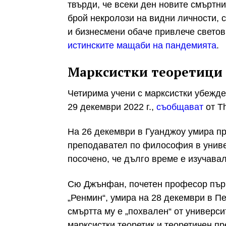
твърди, че всеки ден новите смъртн
брой некролози на видни личности, 
и бизнесмени обаче привлече светов
истинските мащаби на пандемията
.
Марксистки теоретици
Четирима учени с марксистки убежден
29 декември 2022 г.,
съобщават
от T
На 26 декември в Гуанджоу умира пр
преподавател по философия в универ
посочено, че дълго време е изучава
Сю Джънфан, почетен професор първ
„Ренмин“, умира на 28 декември в Пе
смъртта му е „похвален“ от универси
марксистки теоретик и теоретичен п