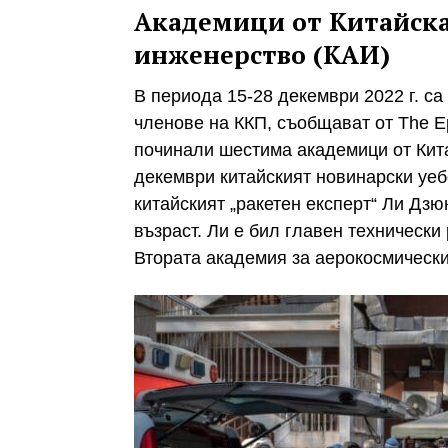
Академици от Китайска
инженерство (КАИ)
В периода 15-28 декември 2022 г. с
членове на ККП, съобщават от The E
починали шестима академици от Кита
декември китайският новинарски уеб
китайският „ракетен експерт“ Ли Дз
възраст. Ли е бил главен технически
Втората академия за аерокосмически