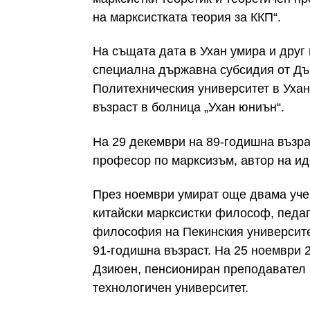
на марксистката теория за ККП“.
На същата дата в Ухан умира и друг
специална държавна субсидия от Дъ
Политехническия университет в Ухан
възраст в болница „Ухан юниън“.
На 29 декември на 89-годишна възр
професор по марксизъм, автор на ид
През ноември умират още двама учен
китайски марксистки философ, педаг
философия на Пекинския университет
91-годишна възраст. На 25 ноември 
Дзиюен, пенсиониран преподавател 
технологичен университет.