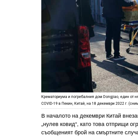
Крематориума и погребалния дом Dongjiao, един от ня
COVID-19 в Пекин, Китай, на 18 декември 2022 г. (сним
В началото на декември Китай внеза
„нулев ковид“, като това отприщи ог
съобщеният брой на смъртните случаи