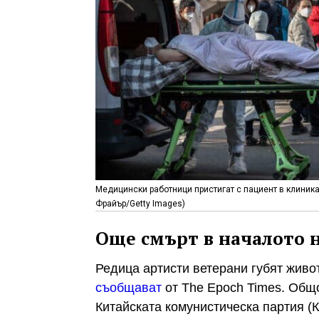
Медицински работници пристигат с пациент в клиника 
Фрайър/Getty Images)
Още смърт в началото на
Редица артисти ветерани губят живот
съобщават
от The Epoch Times. Общо
Китайската комунистическа партия (