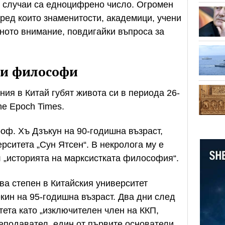
и случаи са едноцифрено число. Огромен
сред които знаменитости, академици, учени
ното внимание, повдигайки въпроса за
 и философи
ия в Китай губят живота си в периода 26-
he Epoch Times.
оф. Хъ Дзъкун на 90-годишна възраст,
ситета „Сун Ятсен“. В некролога му е
л „историята на марксистката философия“.
а степен в Китайския университет
кин на 95-годишна възраст. Два дни след
тета като „изключителен член на ККП,
реподавател, един от първите основатели