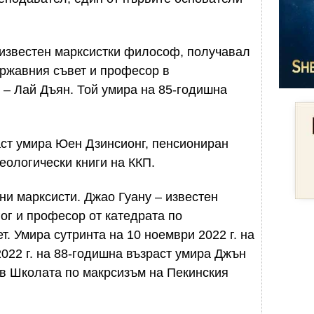
 известен марксистки философ, получавал
ржавния съвет и професор в
 – Лай Дъян. Той умира на 85-годишна
аст умира Юен Дзинсионг, пенсиониран
еологически книги на ККП.
и марксисти. Джао Гуану – известен
ог и професор от катедрата по
. Умира сутринта на 10 ноември 2022 г. на
2022 г. на 88-годишна възраст умира Джън
в Школата по макрсизъм на Пекинския