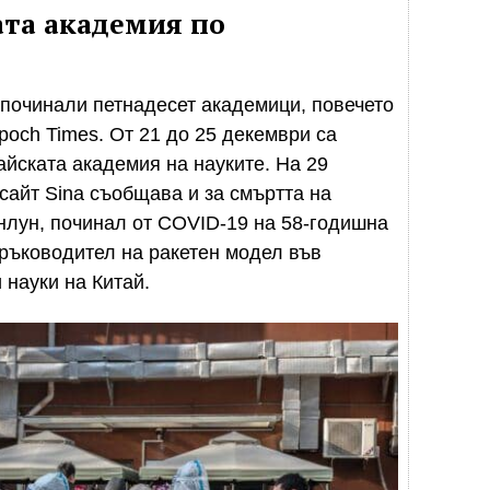
та академия по
а починали петнадесет академици, повечето
poch Times. От 21 до 25 декември са
йската академия на науките. На 29
сайт Sina съобщава и за смъртта на
юнлун, починал от COVID-19 на 58-годишна
 ръководител на ракетен модел във
 науки на Китай.