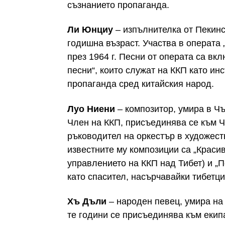
съзнанието пропаганда.
Ли Юнциу
– изпълнителка от Пекинс
годишна възраст. Участва в операта 
през 1964 г. Песни от операта са вк
песни“, които служат на ККП като ин
пропаганда сред китайския народ.
Луо Ниени
– композитор, умира в Чъ
Член на ККП, присъединява се към Ч
ръководител на оркестър в художест
известните му композиции са „Красив
управлението на ККП над Тибет) и „
като спасител, насърчавайки тибетци
Хъ Дъли
– народен певец, умира на 
те години се присъединява към екип