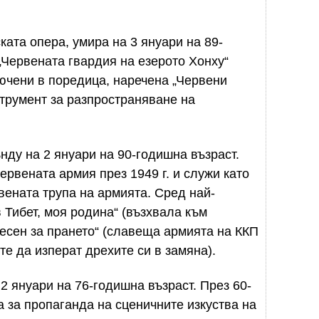
ката опера, умира на 3 януари на 89-
„Червената гвардия на езерото Хонху“
лючени в поредица, наречена „Червени
струмент за разпространяване на
нду на 2 януари на 90-годишна възраст.
ервената армия през 1949 г. и служи като
вената трупа на армията. Сред най-
 Тибет, моя родина“ (възхвала към
Песен за прането“ (славеща армията на ККП
те да изперат дрехите си в замяна).
2 януари на 76-годишна възраст. През 60-
а за пропаганда на сценичните изкуства на