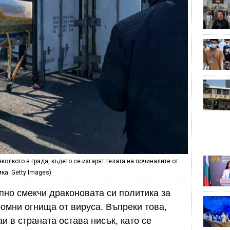
колкото в града, където се изгарят телата на починалите от
ка: Getty Images)
пно смекчи драконовата си политика за
ромни огнища от вируса. Въпреки това,
 в страната остава нисък, като се