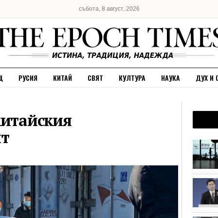
събота, 8 август, 2026
Щ
РУСИЯ
КИТАЙ
СВЯТ
КУЛТУРА
НАУКА
ДУХ И 
китайския
ит