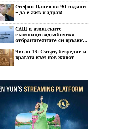
операта говорят на един
Стефан Цанев на 90 години
език
– да е жив и здрав!
САЩ и азиатските
съюзници задълбочиха
отбранителните си връзки
срещу Китай
Число 13: Смърт, безредие и
вратата към нов живот