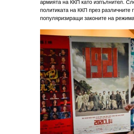
армията на ККП като изпълнител. Сле
политиката на ККП през различните 
популяризиращи законите на режима