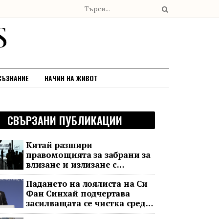
СЪЗНАНИЕ
НАЧИН НА ЖИВОТ
СВЪРЗАНИ ПУБЛИКАЦИИ
Китай разшири
правомощията за забрани за
влизане и излизане с
всеобхватни нови правила
Падането на лоялиста на Си
Фан Синхай подчертава
засилващата се чистка сред
финансовия елит на Китай