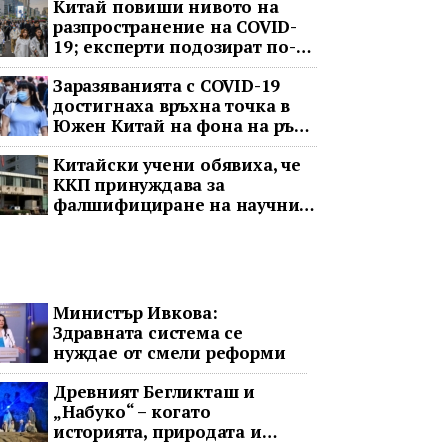
Китай повиши нивото на
разпространение на COVID-
19; експерти подозират по-
тежка ситуация
Заразяванията с COVID-19
достигнаха връхна точка в
Южен Китай на фона на ръст
в цялата страна
Китайски учени обявиха, че
ККП принуждава за
фалшифициране на научни
данни
Министър Ивкова:
Здравната система се
нуждае от смели реформи
Древният Бегликташ и
„Набуко“ – когато
историята, природата и