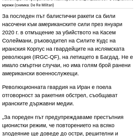
мрежи (снимка: De Re Militari)
За последен път балистични ракети са били
насочени към американските сили през януари
2020 г. в отмъщение за убийството на Касем
Солеймани, ръководител на Силите Кудс на
иранския Корпус на гвардейците на ислямската
революция (IRGC-QF), на летището в Багдад. Не е
имало смъртни случаи, но има голям брой ранени
американски военнослужещи.
Революционната гвардия на Иран е поела
отговорност за ракетния обстрел, съобщават
иранските държавни медии.
„За пореден път предупреждаваме престъпния
ционистки режим, че повторението на всяко
злодеяние ще доведе до остри, решителни и