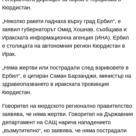
Кюрдистан.
„Няколко ракети паднаха върху град Ербил“, е
заявил губернаторът Омид Хошнав, съобщава и
Иракската информационна агенция (ИНА). Ербил
е столицата на автономния регион Кюрдистан в
Ирак.
„Няма жертви или пострадали след взривовете в
Ербил“, е цитиран Саман Барзанджи, министър на
здравеопазването в иракската провинция
Кюрдистан.
Говорител на кюрдското регионално правителство
заявява, че няма жертви. Говорител на Държавния
департамент на САЩ нарича нападението
„възмутително“, но заявява, че няма пострадали