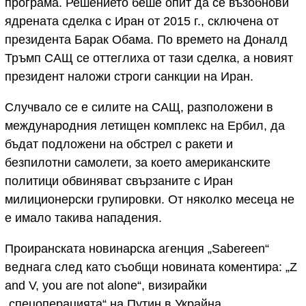
програма. Решението беше опит да се възобнови
ядрената сделка с Иран от 2015 г., сключена от
президента Барак Обама. По времето на Доналд
Тръмп САЩ се оттеглиха от тази сделка, а новият
президент наложи строги санкции на Иран.
Случвало се е силите на САЩ, разположени в
международния летищен комплекс на Ербил, да
бъдат подложени на обстрел с ракети и
безпилотни самолети, за което американските
политици обвиняват свързаните с Иран
милиционерски групировки. От няколко месеца не
е имало такива нападения.
Проиранската новинарска агенция „Sabereen“
веднага след като съобщи новината коментира: „Z
and V, you are not alone“, визирайки
„спецоперацията“ на Путин в Украйна.