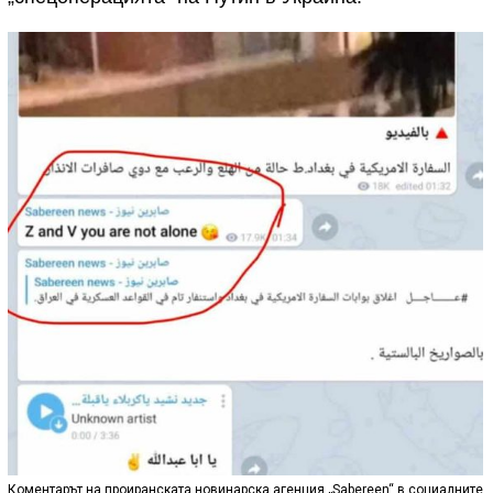
Коментарът на проиранската новинарска агенция „Sabereen“ в социалните