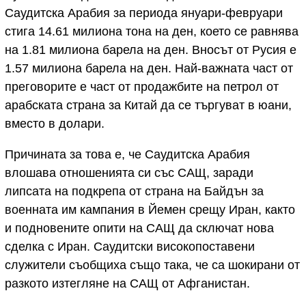
Саудитска Арабия за периода януари-февруари
стига 14.61 милиона тона на ден, което се равнява
на 1.81 милиона барела на ден. Вносът от Русия е
1.57 милиона барела на ден. Най-важната част от
преговорите е част от продажбите на петрол от
арабската страна за Китай да се търгуват в юани,
вместо в долари.
Причината за това е, че Саудитска Арабия
влошава отношенията си със САЩ, заради
липсата на подкрепа от страна на Байдън за
военната им кампания в Йемен срещу Иран, както
и подновените опити на САЩ да сключат нова
сделка с Иран. Саудитски високопоставени
служители съобщиха също така, че са шокирани от
разкото изтегляне на САЩ от Афганистан.