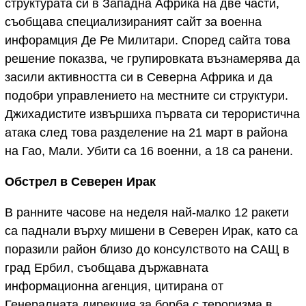
структурата си в Западна Африка на две части,
съобщава специализираният сайт за военна
инфорамция Де Ре Милитари. Според сайта това
решение показва, че групировката възнамерява да
засили активността си в Северна Африка и да
подобри управлението на местните си структури.
Джихадистите извършиха първата си терористична
атака след това разделение на 21 март в района
на Гао, Мали. Убити са 16 военни, а 18 са ранени.
Обстрел в Северен Ирак
В ранните часове на неделя най-малко 12 ракети
са паднали върху мишени в Северен Ирак, като са
поразили район близо до консулството на САЩ в
град Ербил, съобщава държавната
информационна агенция, цитирана от
Генералната дирекция за борба с тероризма в