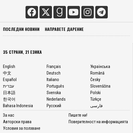
ПОСЛЕДНИ НОВИНИ
НАПРАВЕТЕ ДАРЕНИЕ
35 СТРАНИ, 21 ЕЗИКА
English
Français
Українська
中文
Deutsch
Română
Español
Italiano
Česky
עברית
Português
Slovenščina
日本語
Svenska
Polski
한국어
Nederlands
Türkçe
Bahasa Indonesia
Русский
فارسی
За нас
Пишете ни!
Авторски права
Поверителност на информацията
Условия за ползване