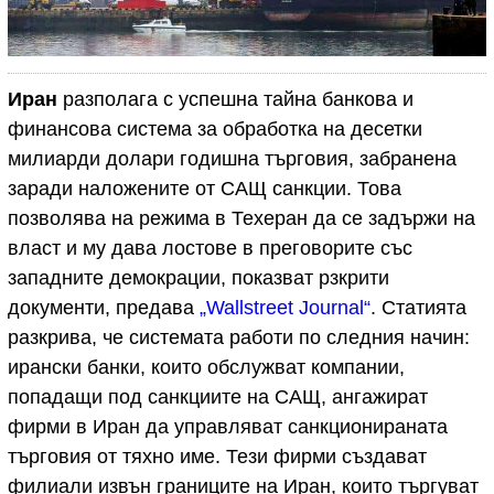
Иран
разполага с успешна тайна банкова и
финансова система за обработка на десетки
милиарди долари годишна търговия, забранена
заради наложените от САЩ санкции. Това
позволява на режима в Техеран да се задържи на
власт и му дава лостове в преговорите със
западните демокрации, показват рзкрити
документи, предава
„Wallstreet Journal“
. Статията
разкрива, че системата работи по следния начин:
ирански банки, които обслужват компании,
попадащи под санкциите на САЩ, ангажират
фирми в Иран да управляват санкционираната
търговия от тяхно име. Тези фирми създават
филиали извън границите на Иран, които търгуват