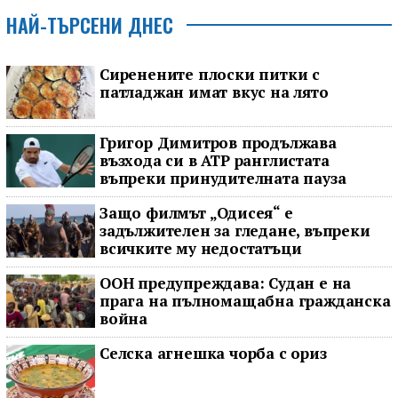
НАЙ-ТЪРСЕНИ ДНЕС
Сиренените плоски питки с
патладжан имат вкус на лято
Григор Димитров продължава
възхода си в ATP ранглистата
въпреки принудителната пауза
Защо филмът „Одисея“ е
задължителен за гледане, въпреки
всичките му недостатъци
ООН предупреждава: Судан е на
прага на пълномащабна гражданска
война
Селска агнешка чорба с ориз