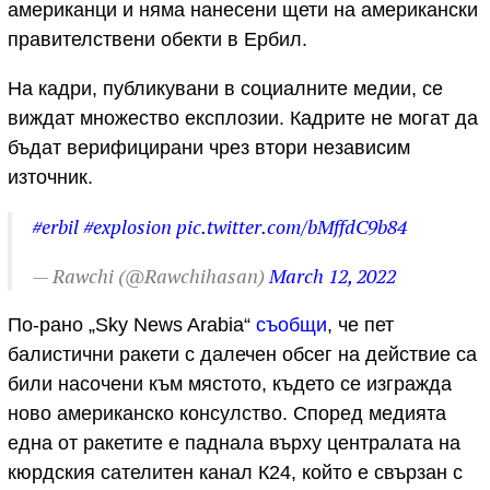
американци и няма нанесени щети на американски
правителствени обекти в Ербил.
На кадри, публикувани в социалните медии, се
виждат множество експлозии. Кадрите не могат да
бъдат верифицирани чрез втори независим
източник.
#erbil
#explosion
pic.twitter.com/bMffdC9b84
— Rawchi (@Rawchihasan)
March 12, 2022
По-рано „Sky News Arabia“
съобщи
, че пет
балистични ракети с далечен обсег на действие са
били насочени към мястото, където се изгражда
ново американско консулство. Според медията
една от ракетите е паднала върху централата на
кюрдския сателитен канал К24, който е свързан с