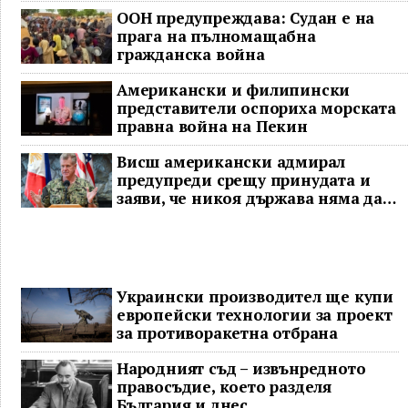
ООН предупреждава: Судан е на
прага на пълномащабна
гражданска война
Американски и филипински
представители оспориха морската
правна война на Пекин
Висш американски адмирал
предупреди срещу принудата и
заяви, че никоя държава няма да
доминира в Индо-Тихоокеанския
регион
Украински производител ще купи
европейски технологии за проект
за противоракетна отбрана
Народният съд – извънредното
правосъдие, което разделя
България и днес