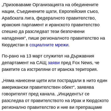
„Призоваваме Организацията на обединените
нации, Съединените щати, Европейския съюз,
Арабската лига, федералното правителство,
иракския парламент и иранското правителство
спешно да разследват тези безпочвени
нападения“, пише регионалното правителство на
Кюрдистан в
социалните мрежи
.
По-рано на 13 март служител на Държавния
департамент на САЩ
заяви
пред Fox News, че
ракетите са изстреляни от иранска територия.
„Няма нанесени щети или пострадали в нито един
американски правителствен обект“, заявява
говорителят пред канала. „Инцидентът се
разследва от правителството на Ирак и Кюрдското
регионално правителство и ние ви препращаме