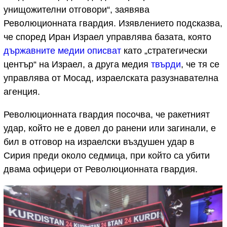
унищожителни отговори“, заявява
Революционната гвардия. Изявлението подсказва,
че според Иран Израел управлява базата, която
държавните медии описват
като „стратегически
център“ на Израел, а друга медия
твърди
, че тя се
управлява от Мосад, израелската разузнавателна
агенция.
Революционната гвардия посочва, че ракетният
удар, който не е довел до ранени или загинали, е
бил в отговор на израелски въздушен удар в
Сирия преди около седмица, при който са убити
двама офицери от Революционната гвардия.