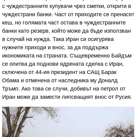
с чуждестранните купувачи чрез сметки, открити в
чуждестрани банки. Част от приходите се пренасят
кеш, но голямата част остава в чуждестранните
банки като резерв, който може да бъде използван
в случай на нужда. Така Иран си осигурява
нужните приходи и внос, за да поддържа
икономиката на страната. Същевременно Байдъм
се опитва да поднови ядрената сделка с Иран,
сключена от 44-ия президент на САЩ Барак
Обама и отменена от наследника му Доналд
Тръмп. Ако това се случи, добивът на петрол от
Иран може да замести липсващият внос от Русия.