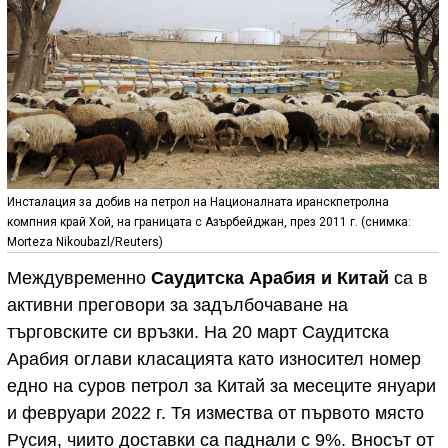
Инсталация за добив на петрол на Националната иранскпетролна
компния край Хой, на границата с Азърбейджан, през 2011 г. (снимка:
Morteza Nikoubazl/Reuters)
Междувременно
Саудитска Арабия и Китай
са в
активни преговори за задълбочаване на
търговските си връзки. На 20 март Саудитска
Арабия оглави класацията като износител номер
едно на суров петрол за Китай за месеците януари
и февруари 2022 г. Тя измества от първото място
Русия, чиито доставки са паднали с 9%. Вносът от