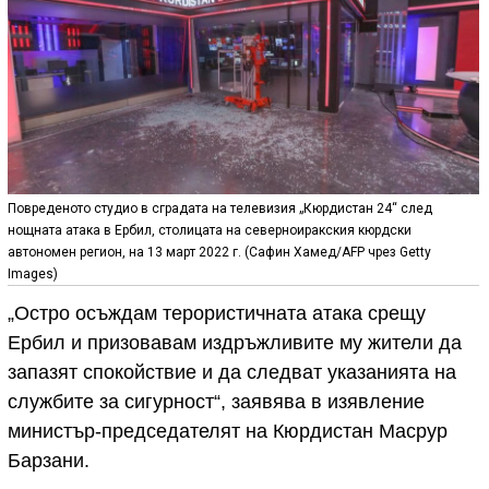
Повреденото студио в сградата на телевизия „Кюрдистан 24“ след
нощната атака в Ербил, столицата на северноиракския кюрдски
автономен регион, на 13 март 2022 г. (Сафин Хамед/AFP чрез Getty
Images)
„Остро осъждам терористичната атака срещу
Ербил и призовавам издръжливите му жители да
запазят спокойствие и да следват указанията на
службите за сигурност“, заявява в изявление
министър-председателят на Кюрдистан Масрур
Барзани.