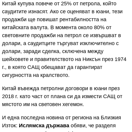
Китай купува повече от 25% от петрола, който
саудитите изнасят. Ако се оценяват в юани, тези
продажби ще повишат рентабилността на
китайската валута. В момента около 80% от
световните продажби на петрол се извършват в
долари, а саудитците търгуват изключително с
долари, заради сделка, сключена между
шейховете и правителството на Никсън през 1974
г., в която САЩ обещават да гарантират
сигурността на кралството.
Китай въвежда петролни договори в юани през
2018 г. като част от плана си да измести САЩ от
мястото им на световен хегемон.
И една последна новина от региона на Близкия
Изток:
Ислямска държава
обяви, че разделя