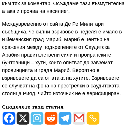
към тях за коментар. Осъждаме тази възмутителна
атака и проява на насилие“.
Междувременно от сайта Де Ре Милитари
съобщиха, че силни взривове в неделя е имало в
и йеменския град Мариб. Мариб е център на
сражения между подкрепените от Саудитска
Арабия правителствени сили и проиранските
бунтовници – хути, които опитват да завземат
провинцията и града Мариб. Вероятно е
взривовете да са от атака на хутите. Взривовете
се случват на фона на престрелки в саудитската
столица Рияд, чийто източник не е верифициран.
Споделете тази статия