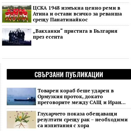
ЦСКА 1948 измъкна ценно реми в
Атина и остави всичко за реванша
срещу Панатинайкос
„Вакханки“ пристига в България
през есента
СВЪРЗАНИ ПУБЛИКАЦИИ
Товарен кораб беше ударен в
Ормузкия проток, докато
преговорите между САЩ и Иран
останаха в безизходица
Глухарчето показа обещаващи
резултати срещу рак – необходими
са изпитания с хора