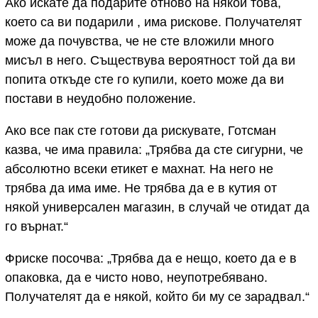
Ако искате да подарите отново на някой това,
което са ви подарили , има рискове. Получателят
може да почувства, че не сте вложили много
мисъл в него. Съществува вероятност той да ви
попита откъде сте го купили, което може да ви
постави в неудобно положение.
Ако все пак сте готови да рискувате, Готсман
казва, че има правила: „Трябва да сте сигурни, че
абсолютно всеки етикет е махнат. На него не
трябва да има име. Не трябва да е в кутия от
някой универсален магазин, в случай че отидат да
го върнат.“
Фриске посочва: „Трябва да е нещо, което да е в
опаковка, да е чисто ново, неупотребявано.
Получателят да е някой, който би му се зарадвал.“