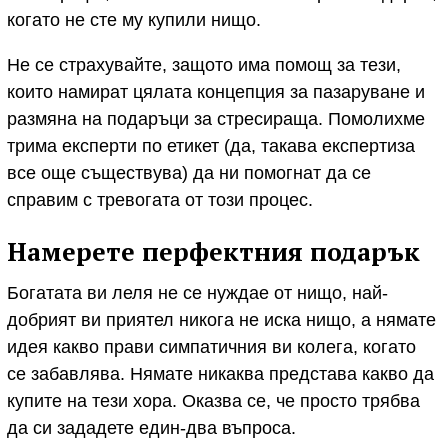
когато не сте му купили нищо.
Не се страхувайте, защото има помощ за тези,
които намират цялата концепция за пазаруване и
размяна на подаръци за стресираща. Помолихме
трима експерти по етикет (да, такава експертиза
все още съществува) да ни помогнат да се
справим с тревогата от този процес.
Намерете перфектния подарък
Богатата ви леля не се нуждае от нищо, най-
добрият ви приятел никога не иска нищо, а нямате
идея какво прави симпатичния ви колега, когато
се забавлява. Нямате никаква представа какво да
купите на тези хора. Оказва се, че просто трябва
да си зададете един-два въпроса.