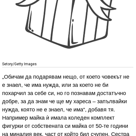
Setory/Getty Images
„Обичам да подарявам нещо, от което човекът не
е знаел, че има нужда, или за което не би
похарчил за себе си, но го познавам достатъчно
добре, за да знам че ще му хареса – запълвайки
нужда, която не е знаел, че има“, добавя тя.
Например майка ѝ имала коледен комплект
фигурки от собствената си майка от 50-те години
на миналия век, част от който бил счупен. Сестра