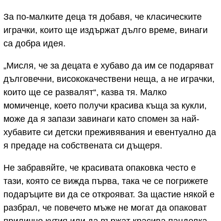
За по-малките деца тя добавя, че класическите
играчки, които ще издържат дълго време, винаги
са добра идея.
„Мисля, че за децата е хубаво да им се подаряват
дълговечни, висококачествени неща, а не играчки,
които ще се развалят“, казва тя. Малко
момиченце, което получи красива къща за кукли,
може да я запази завинаги като спомен за най-
хубавите си детски преживявания и евентуално да
я предаде на собствената си дъщеря.
Не забравяйте, че красивата опаковка често е
тази, която се вижда първа, така че се погрижете
подаръците ви да се открояват. За щастие някой е
разбрал, че повечето мъже не могат да опаковат