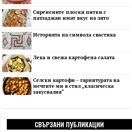
Сиренените плоски питки с
патладжан имат вкус на лято
Историята на символа свастика
Лека и свежа картофена салата
Селски картофи – гарнитурата на
мечтите ми в стил „класическа
закусвалня“
СВЪРЗАНИ ПУБЛИКАЦИИ