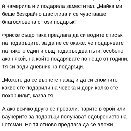
ѝ намерила и ѝ подарила заместител. „Майка ми
беше безкрайно щастлива и се чувстваше
благословена с този подарък!“
Фриске също така предлага да си водите списък
на подаръците, за да не се окаже, че подарявате
на някого един и същ подарък два пъти, особено
ако някой, на който подарявате по нещо от години.
Тя си води дневник на подаръци.
„Можете да се върнете назад и да си спомните
какво сте подарили на човека и дори колко сте
похарчили“, казва тя.
А ако всичко друго се провали, парите в брой или
ваучерите за подаръци получават одобрението на
Готсман. Но тя отново предлага да се вложи