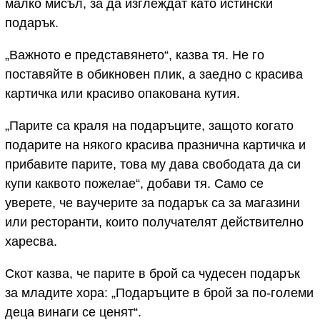
малко мисъл, за да изглеждат като истински
подарък.
„Важното е представянето“, казва тя. Не го
поставяйте в обикновен плик, а заедно с красива
картичка или красиво опакована кутия.
„Парите са краля на подаръците, защото когато
подарите на някого красива празнична картичка и
прибавите парите, това му дава свободата да си
купи каквото пожелае“, добави тя. Само се
уверете, че ваучерите за подарък са за магазини
или ресторанти, които получателят действително
харесва.
Скот казва, че парите в брой са чудесен подарък
за младите хора: „Подаръците в брой за по-големи
деца винаги се ценят“.