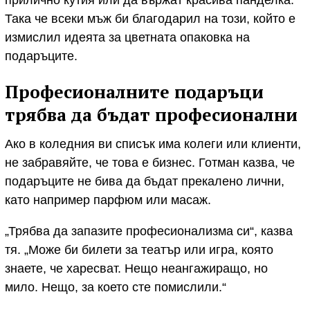
прилично кутия или да вържат красива панделка.
Така че всеки мъж би благодарил на този, който е
измислил идеята за цветната опаковка на
подаръците.
Професионалните подаръци
трябва да бъдат професионални
Ако в коледния ви списък има колеги или клиенти,
не забравяйте, че това е бизнес. Готман казва, че
подаръците не бива да бъдат прекалено лични,
като например парфюм или масаж.
„Трябва да запазите професионализма си“, казва
тя. „Може би билети за театър или игра, която
знаете, че харесват. Нещо неангажиращо, но
мило. Нещо, за което сте помислили.“