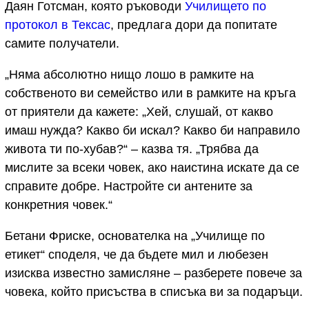
Даян Готсман, която ръководи
Училището по
протокол в Тексас
, предлага дори да попитате
самите получатели.
„Няма абсолютно нищо лошо в рамките на
собственото ви семейство или в рамките на кръга
от приятели да кажете: „Хей, слушай, от какво
имаш нужда? Какво би искал? Какво би направило
живота ти по-хубав?“ – казва тя. „Трябва да
мислите за всеки човек, ако наистина искате да се
справите добре. Настройте си антените за
конкретния човек.“
Бетани Фриске, основателка на „Училище по
етикет“ споделя, че да бъдете мил и любезен
изисква известно замисляне – разберете повече за
човека, който присъства в списъка ви за подаръци.