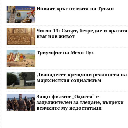
Новият кръг от мита на Тръмп
Число 13: Смърт, безредие и вратата
към нов живот
Триумфът на Мечо Пух
Дванадесет крещящи реалности на
марксисткия социализъм
Защо филмът „Одисея“ е
задължителен за гледане, въпреки
всичките му недостатъци