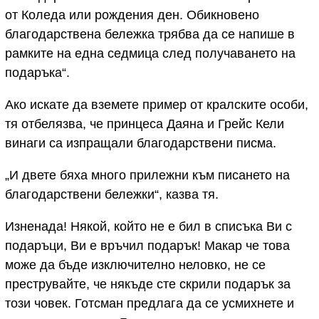
от Коледа или рождения ден. Обикновено
благодарствена бележка трябва да се напише в
рамките на една седмица след получаването на
подаръка“.
Ако искате да вземете пример от кралските особи,
тя отбелязва, че принцеса Даяна и Грейс Кели
винаги са изпращали благодарствени писма.
„И двете бяха много прилежни към писането на
благодарствени бележки“, казва тя.
Изненада! Някой, който не е бил в списъка Ви с
подаръци, Ви е връчил подарък! Макар че това
може да бъде изключително неловко, не се
преструвайте, че някъде сте скрили подарък за
този човек. Готсман предлага да се усмихнете и