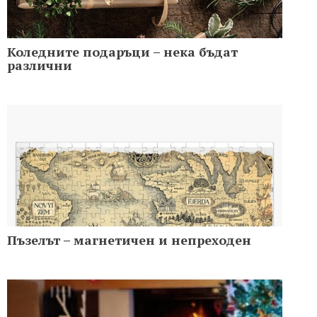
Коледните подаръци – нека бъдат
различни
Пъзелът – магнетичен и непреходен