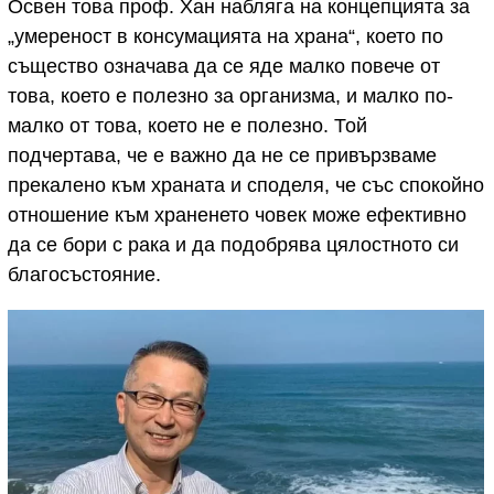
Освен това проф. Хан набляга на концепцията за
„умереност в консумацията на храна“, което по
същество означава да се яде малко повече от
това, което е полезно за организма, и малко по-
малко от това, което не е полезно. Той
подчертава, че е важно да не се привързваме
прекалено към храната и споделя, че със спокойно
отношение към храненето човек може ефективно
да се бори с рака и да подобрява цялостното си
благосъстояние.