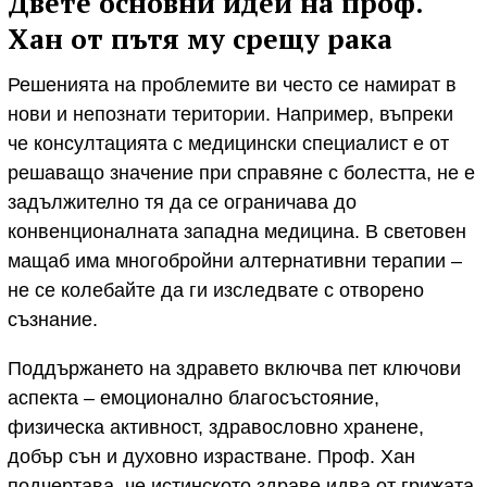
Двете основни идеи на проф.
Хан от пътя му срещу рака
Решенията на проблемите ви често се намират в
нови и непознати територии. Например, въпреки
че консултацията с медицински специалист е от
решаващо значение при справяне с болестта, не е
задължително тя да се ограничава до
конвенционалната западна медицина. В световен
мащаб има многобройни алтернативни терапии –
не се колебайте да ги изследвате с отворено
съзнание.
Поддържането на здравето включва пет ключови
аспекта – емоционално благосъстояние,
физическа активност, здравословно хранене,
добър сън и духовно израстване. Проф. Хан
подчертава, че истинското здраве идва от грижата