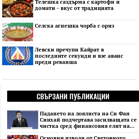
Телешка саздърма с картофи и
домати – вкус от традицията
Селска агнешка чорба с ориз
Левски пречупи Кайрат в
последните секунди и взе аванс
преди реванша
СВЪРЗАНИ ПУБЛИКАЦИИ
Падането на лоялиста на Си Фан
Синхай подчертава засилващата се
чистка сред финансовия елит на
Китай
Основни изводи от Световното