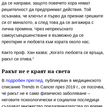
да се направи, защото повечето хора нямат
решителност да предприемат действия. Той
осъзнава, че ключът е първо да признае грешките
си от миналото, а след това да се ангажира с
лична промяна. Чрез непрекъснато
самоусъвършенстване е възможно да се
преоткрие и любовта към хората около нас.
Както проф. Хан казва: „Когато любовта се връща,
ракът си отива.“
Ракът не е краят на света
В
подробен преглед
, публикуван в медицинското
списание Trends in Cancer през 2019 г., се посочва,
че ракът не е само физическо заболяване –
неговите психологически и социални последици
създават множество предизвикателства по време