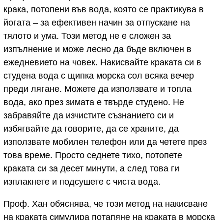
крака, потопени във вода, която се практикува в
йогата – за ефективен начин за отпускане на
тялото и ума. Този метод не е сложен за
изпълнение и може лесно да бъде включен в
ежедневието на човек. Накисвайте краката си в
студена вода с щипка морска сол всяка вечер
преди лягане. Можете да използвате и топла
вода, ако през зимата е твърде студено. Не
забравяйте да изчистите съзнанието си и
избягвайте да говорите, да се храните, да
използвате мобилен телефон или да четете през
това време. Просто седнете тихо, потопете
краката си за десет минути, а след това ги
изплакнете и подсушете с чиста вода.
Проф. Хан обяснява, че този метод на накисване
на краката симулира потапяне на краката в морска