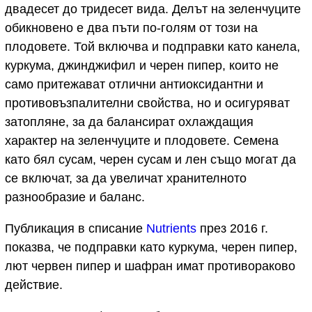
двадесет до тридесет вида. Делът на зеленчуците
обикновено е два пъти по-голям от този на
плодовете. Той включва и подправки като канела,
куркума, джинджифил и черен пипер, които не
само притежават отлични антиоксидантни и
противовъзпалителни свойства, но и осигуряват
затопляне, за да балансират охлаждащия
характер на зеленчуците и плодовете. Семена
като бял сусам, черен сусам и лен също могат да
се включат, за да увеличат хранителното
разнообразие и баланс.
Публикация в списание
Nutrients
през 2016 г.
показва, че подправки като куркума, черен пипер,
лют червен пипер и шафран имат противораково
действие.