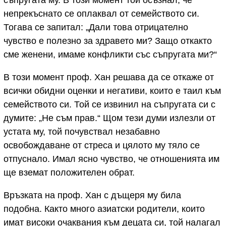
съпругата му. В този момент той осъзнал, че
непрекъснато се оплаквал от семейството си.
Тогава се запитал: „Дали това отрицателно
чувство е полезно за здравето ми? Защо откакто
сме женени, имаме конфликти със съпругата ми?“
В този момент проф. Хан решава да се откаже от
всички обидни оценки и негативи, които е таил към
семейството си. Той се извинил на съпругата си с
думите: „Не съм прав.“ Щом тези думи излезли от
устата му, той почувствал незабавно
освобождаване от стреса и цялото му тяло се
отпуснало. Имал ясно чувство, че отношенията им
ще вземат положителен обрат.
Връзката на проф. Хан с дъщеря му била
подобна. Както много азиатски родители, които
имат високи очаквания към децата си, той налагал