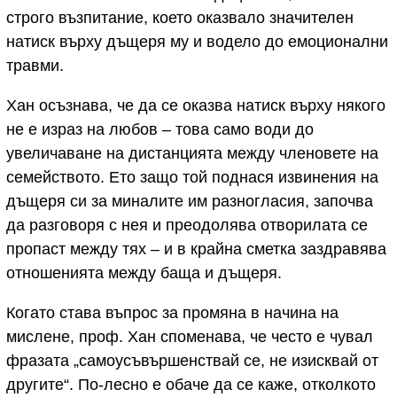
строго възпитание, което оказвало значителен
натиск върху дъщеря му и водело до емоционални
травми.
Хан осъзнава, че да се оказва натиск върху някого
не е израз на любов – това само води до
увеличаване на дистанцията между членовете на
семейството. Ето защо той поднася извинения на
дъщеря си за миналите им разногласия, започва
да разговоря с нея и преодолява отворилата се
пропаст между тях – и в крайна сметка заздравява
отношенията между баща и дъщеря.
Когато става въпрос за промяна в начина на
мислене, проф. Хан споменава, че често е чувал
фразата „самоусъвършенствай се, не изисквай от
другите“. По-лесно е обаче да се каже, отколкото