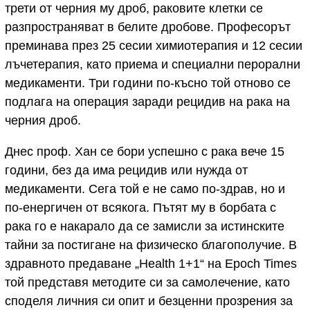
трети от черния му дроб, раковите клетки се
разпространяват в белите дробове. Професорът
преминава през 25 сесии химиотерапия и 12 сесии
лъчетерапия, като приема и специални перорални
медикаменти. Три години по-късно той отново се
подлага на операция заради рецидив на рака на
черния дроб.
Днес проф. Хан се бори успешно с рака вече 15
години, без да има рецидив или нужда от
медикаменти. Сега той е не само по-здрав, но и
по-енергичен от всякога. Пътят му в борбата с
рака го е накарало да се замисли за истинските
тайни за постигане на физическо благополучие. В
здравното предаване „Health 1+1“ на Epoch Times
той представя методите си за самолечение, като
споделя личния си опит и безценни прозрения за