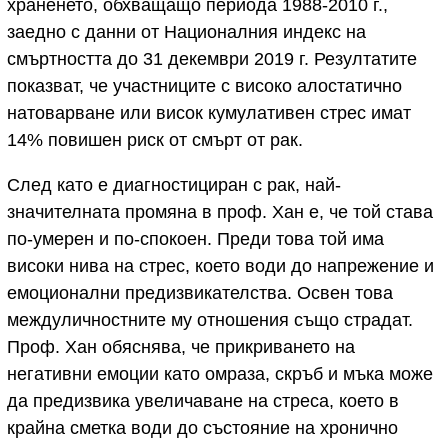
храненето, обхващащо периода 1988-2010 г.,
заедно с данни от Националния индекс на
смъртността до 31 декември 2019 г. Резултатите
показват, че участниците с високо алостатично
натоварване или висок кумулативен стрес имат
14% повишен риск от смърт от рак.
След като е диагностициран с рак, най-
значителната промяна в проф. Хан е, че той става
по-умерен и по-спокоен. Преди това той има
високи нива на стрес, което води до напрежение и
емоционални предизвикателства. Освен това
междуличностните му отношения също страдат.
Проф. Хан обяснява, че прикриването на
негативни емоции като омраза, скръб и мъка може
да предизвика увеличаване на стреса, което в
крайна сметка води до състояние на хронично