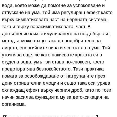
вода, което може да помогне за успокояване и
отпускане на ума. Той има регулиращ ефект както
върху симпатиковата част на нервната система,
така и върху парасимпатиковата част. В
допълнение към стимулирането на по-добър сън,
методът може също така да подобри тена на
лицето, енергийните нива и яснотата на ума. Той
уточнява още, че като накисвате краката си в
студена вода, умът ви става по-спокоен, което
предотвратява безпокойството. Тази практика
помага за освобождаване от натрупаните през
деня отрицателни емоции и също така осигурява
охлаждащ ефект върху черния дроб, като по този
начин засилва функцията му за детоксикация на
организма.