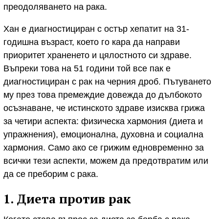
преодоляването на рака.
Хан е диагностициран с остър хепатит на 31-
годишна възраст, което го кара да направи
приоритет храненето и цялостното си здраве.
Въпреки това на 51 години той все пак е
диагностициран с рак на черния дроб. Пътуването
му през това премеждие довежда до дълбокото
осъзнаване, че истинското здраве изисква грижа
за четири аспекта: физическа хармония (диета и
упражнения), емоционална, духовна и социална
хармония. Само ако се грижим едновременно за
всички тези аспекти, можем да предотвратим или
да се преборим с рака.
1. Диета против рак