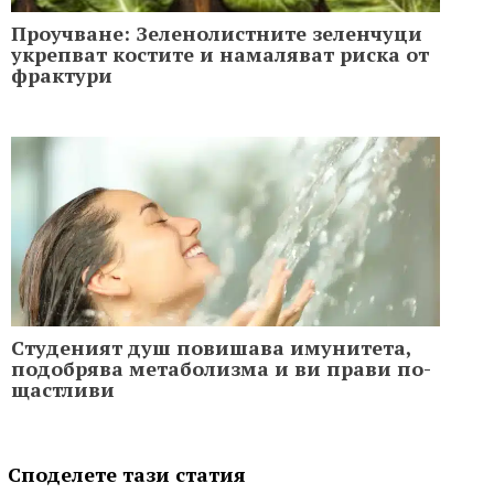
Проучване: Зеленолистните зеленчуци
укрепват костите и намаляват риска от
фрактури
Студеният душ повишава имунитета,
подобрява метаболизма и ви прави по-
щастливи
Споделете тази статия