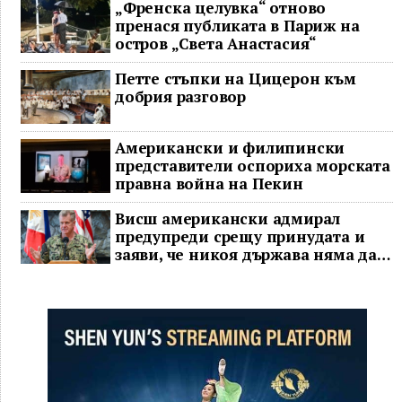
„Френска целувка“ отново
пренася публиката в Париж на
остров „Света Анастасия“
Петте стъпки на Цицерон към
добрия разговор
Американски и филипински
представители оспориха морската
правна война на Пекин
Висш американски адмирал
предупреди срещу принудата и
заяви, че никоя държава няма да
доминира в Индо-Тихоокеанския
регион