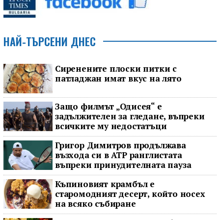
НАЙ-ТЪРСЕНИ ДНЕС
Сиренените плоски питки с
патладжан имат вкус на лято
Защо филмът „Одисея“ е
задължителен за гледане, въпреки
всичките му недостатъци
Григор Димитров продължава
възхода си в ATP ранглистата
въпреки принудителната пауза
Къпиновият крамбъл е
старомодният десерт, който носех
на всяко събиране