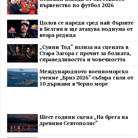
първенство по футбол 2026
Цолов се нареди сред най-бързите
в Белгия и ще атакува подиума от
втора редица
„Суини Тод“ излиза на сцената в
Стара Загора с прочит за болката,
справедливостта и човечността
Международното военноморско
учение „Бриз 2026“ събира сили от
10 държави в Черно море
Шест години сцена „На брега на
древния Севтополис“