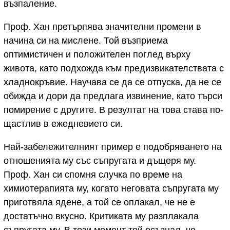
възпаление.
Проф. Хан претърпява значителни промени в
начина си на мислене. Той възприема
оптимистичен и положителен поглед върху
живота, като подхожда към предизвикателствата с
хладнокръвие. Научава се да се отпуска, да не се
обижда и дори да предлага извинение, като търси
помирение с другите. В резултат на това става по-
щастлив в ежедневието си.
Най-забележителният пример е подобряването на
отношенията му със съпругата и дъщеря му.
Проф. Хан си спомня случка по време на
химиотерапията му, когато неговата съпругата му
приготвяла ядене, а той се оплакал, че не е
достатъчно вкусно. Критиката му разплакала