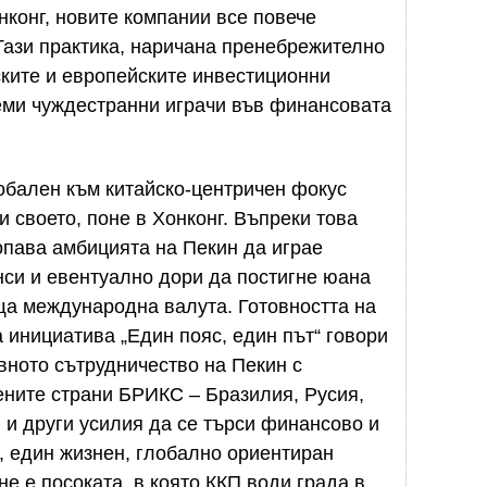
нконг, новите компании все повече
Тази практика, наричана пренебрежително
ските и европейските инвестиционни
леми чуждестранни играчи във финансовата
лобален към китайско-центричен фокус
 своето, поне в Хонконг. Въпреки това
опава амбицията на Пекин да играе
си и евентуално дори да постигне юана
ща международна валута. Готовността на
 инициатива „Един пояс, един път“ говори
ивното сътрудничество на Пекин с
ените страни БРИКС – Бразилия, Русия,
 и други усилия да се търси финансово и
, един жизнен, глобално ориентиран
не е посоката, в която ККП води града в