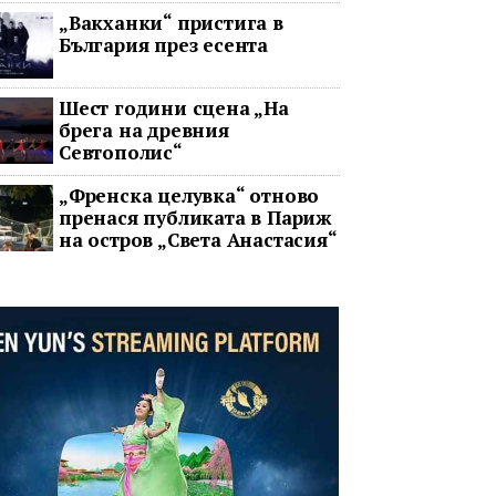
два ключови строителни
„Вакханки“ пристига в
проекта
България през есента
Шест години сцена „На
брега на древния
Севтополис“
„Френска целувка“ отново
пренася публиката в Париж
на остров „Света Анастасия“