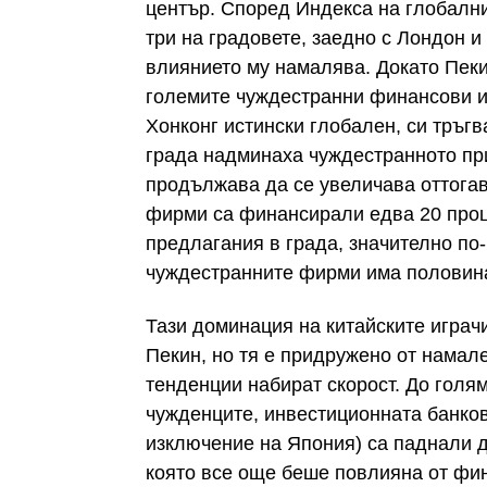
център. Според Индекса на глобални
три на градовете, заедно с Лондон и
влиянието му намалява. Докато Пекин
големите чуждестранни финансови и
Хонконг истински глобален, си тръгв
града надминаха чуждестранното при
продължава да се увеличава оттога
фирми са финансирали едва 20 проц
предлагания в града, значително по-
чуждестранните фирми има половин
Тази доминация на китайските играч
Пекин, но тя е придружено от намал
тенденции набират скорост. До голя
чужденците, инвестиционната банков
изключение на Япония) са паднали до
която все още беше повлияна от фина