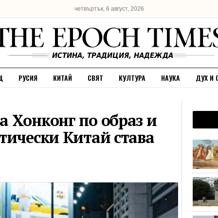
четвъртък, 6 август, 2026
Щ
РУСИЯ
КИТАЙ
СВЯТ
КУЛТУРА
НАУКА
ДУХ И 
 Хонконг по образ и
тически Китай става