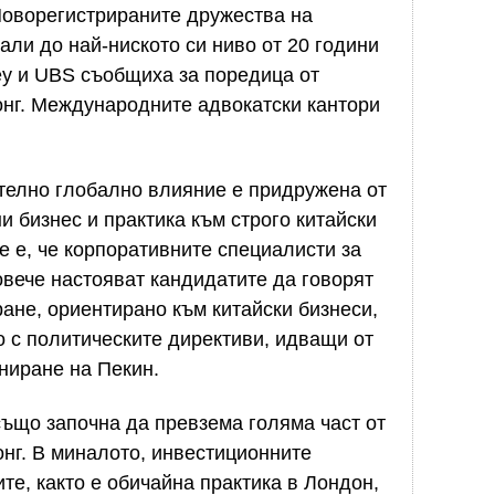
Новорегистрираните дружества на
али до най-ниското си ниво от 20 години
ey и UBS съобщиха за поредица от
онг. Международните адвокатски кантори
телно глобално влияние е придружена от
 бизнес и практика към строго китайски
е е, че корпоративните специалисти за
овече настояват кандидатите да говорят
ане, ориентирано към китайски бизнеси,
о с политическите директиви, идващи от
ниране на Пекин.
също започна да превзема голяма част от
нг. В миналото, инвестиционните
те, както е обичайна практика в Лондон,