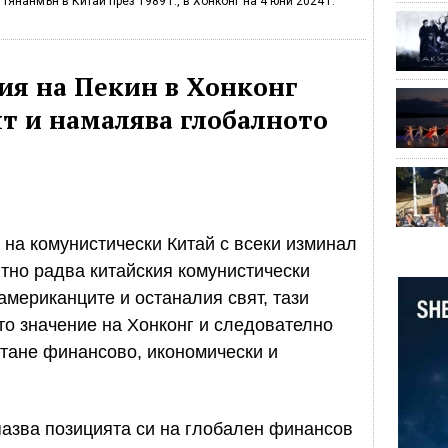
Тянанмън в Китай през 1989 г., в Хонконг на 4 юни 2024 г.
я на Пекин в Хонконг
ят и намалява глобалното
 на комунистически Китай с всеки изминал
тно радва китайския комунистически
американците и останалия свят, тази
о значение на Хонконг и следователно
стане финансово, икономически и
пазва позицията си на глобален финансов