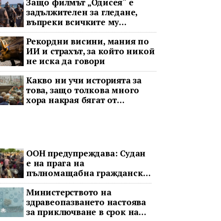
Защо филмът „Одисея“ е
задължителен за гледане,
въпреки всичките му
недостатъци
Рекордни висини, мания по
ИИ и страхът, за който никой
не иска да говори
Какво ни учи историята за
това, защо толкова много
хора накрая бягат от
социализма
ООН предупреждава: Судан
е на прага на
пълномащабна гражданска
война
Министерството на
здравеопазването настоява
за приключване в срок на