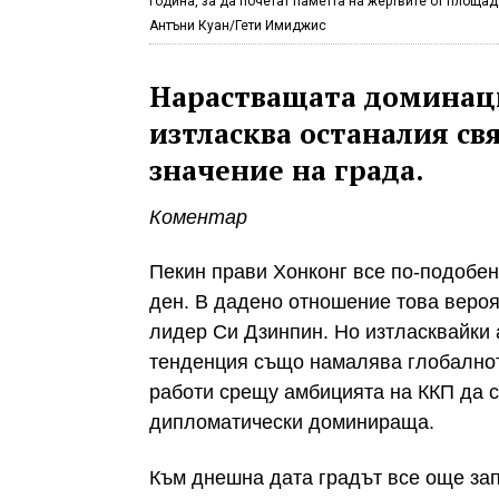
година, за да почетат паметта на жертвите от площад 
Антъни Куан/Гети Имиджис
Нарастващата доминаци
изтласква останалия св
значение на града.
Коментар
Пекин прави Хонконг все по-подобен
ден. В дадено отношение това вероя
лидер Си Дзинпин. Но изтласквайки 
тенденция също намалява глобалнот
работи срещу амбицията на ККП да 
дипломатически доминираща.
Към днешна дата градът все още за