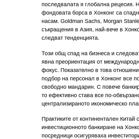
последвалата я глобална рецесия. 
фондовата борса в Хонконг са спадн
насам. Goldman Sachs, Morgan Stanl
съкращения в Азия, най-вече в Хонк
следват тенденцията.
Този общ спад на бизнеса и следова
явна преориентация от международни
фокус. Показателно в това отношени
подбор на персонал в Хонконг все п
свободно мандарин. С повече банкир
то ефективно става все по-обвързан
централизираното икономическо пла
Практиките от континентален Китай 
инвестиционното банкиране на Хонко
посредници осигуряваха инвеститори