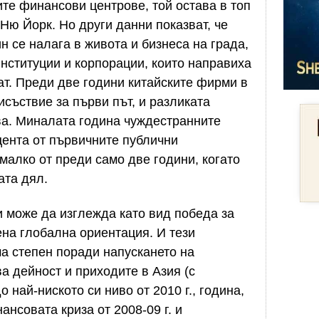
те финансови центрове, той остава в топ
 Ню Йорк. Но други данни показват, че
 се налага в живота и бизнеса на града,
нституции и корпорации, които направиха
ат. Преди две години китайските фирми в
съствие за първи път, и разликата
ва. Миналата година чуждестранните
ента от първичните публични
малко от преди само две години, когато
ата дял.
и може да изглежда като вид победа за
ена глобална ориентация. И тези
ма степен поради напускането на
а дейност и приходите в Азия (с
 най-ниското си ниво от 2010 г., година,
нсовата криза от 2008-09 г. и