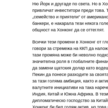
Ню Йорк и другаде по света. Но в Хо
привличат инвеститори преди това. 
„семейство и приятели“ от американ
банкери, е накарала тези някога го
общност на Хонконг да се оттеглят.
Всички тези промени в Хонконг от г
говори за стремежа на ККП да наложи
тази промяна може би неволно подк
значителна роля в глобалните финан
да замени щатския долар като воде
Пекин да понесе разходите за своята
за тази голяма амбиция, както и акт
валутните инициативи на така нареч
Индия, Китай и Южна Африка. В тези
дипломатическо господство за Китай
Хонконг би бил голям актив, но това 