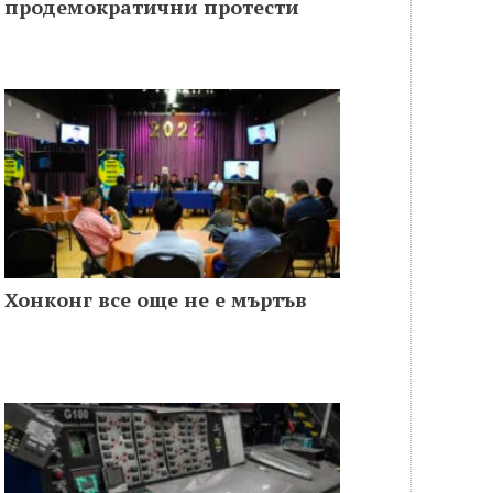
продемократични протести
Хонконг все още не е мъртъв