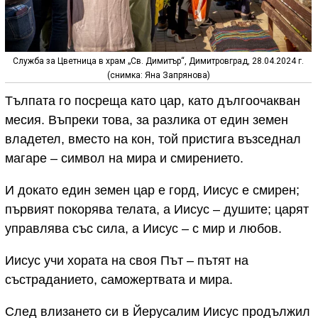
Служба за Цветница в храм „Св. Димитър“, Димитровград, 28.04.2024 г.
(снимка: Яна Запрянова)
Тълпата го посреща като цар, като дългоочакван
месия. Въпреки това, за разлика от един земен
владетел, вместо на кон, той пристига възседнал
магаре – символ на мира и смирението.
И докато един земен цар е горд, Иисус е смирен;
първият покорява телата, а Иисус – душите; царят
управлява със сила, а Иисус – с мир и любов.
Иисус учи хората на своя Път – пътят на
състраданието, саможертвата и мира.
След влизането си в Йерусалим Иисус продължил