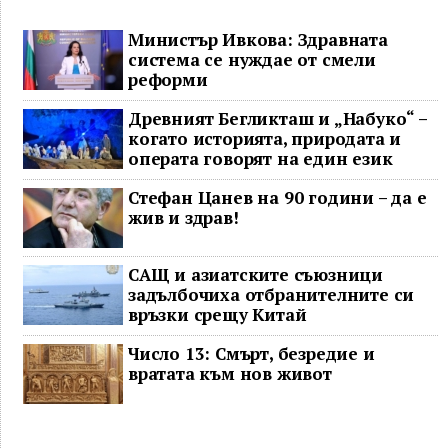
Министър Ивкова: Здравната
система се нуждае от смели
реформи
Древният Бегликташ и „Набуко“ –
когато историята, природата и
операта говорят на един език
Стефан Цанев на 90 години – да е
жив и здрав!
САЩ и азиатските съюзници
задълбочиха отбранителните си
връзки срещу Китай
Число 13: Смърт, безредие и
вратата към нов живот