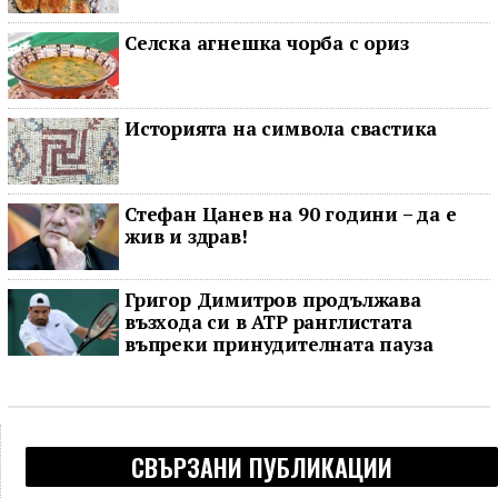
Селска агнешка чорба с ориз
Историята на символа свастика
Стефан Цанев на 90 години – да е
жив и здрав!
Григор Димитров продължава
възхода си в ATP ранглистата
въпреки принудителната пауза
СВЪРЗАНИ ПУБЛИКАЦИИ