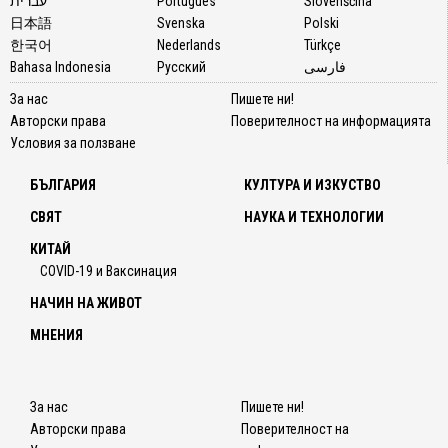
עברית
Português
Slovenščina
日本語
Svenska
Polski
한국어
Nederlands
Türkçe
Bahasa Indonesia
Русский
فارسی
За нас
Пишете ни!
Авторски права
Поверителност на информацията
Условия за ползване
БЪЛГАРИЯ
КУЛТУРА И ИЗКУСТВО
СВЯТ
НАУКА И ТЕХНОЛОГИИ
КИТАЙ
COVID-19 и Ваксинация
НАЧИН НА ЖИВОТ
МНЕНИЯ
За нас
Пишете ни!
Авторски права
Поверителност на