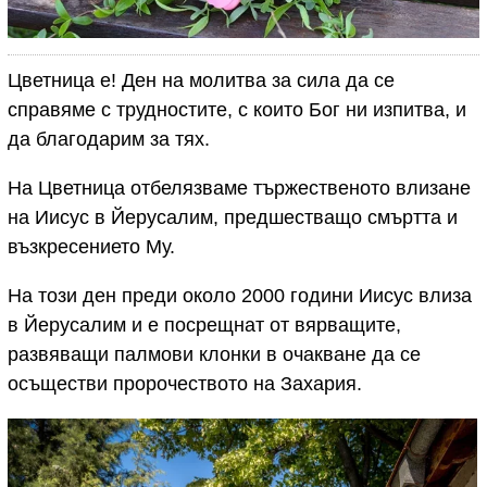
Цветница е! Ден на молитва за сила да се
справяме с трудностите, с които Бог ни изпитва, и
да благодарим за тях.
На Цветница отбелязваме тържественото влизане
на Иисус в Йерусалим, предшестващо смъртта и
възкресението Му.
На този ден преди около 2000 години Иисус влиза
в Йерусалим и е посрещнат от вярващите,
развяващи палмови клонки в очакване да се
осъществи пророчеството на Захария.