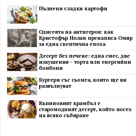
Пълнени сладки картофи
Одисеята на антигероя: как
Кристофър Нолан пренаписа Омир
за една скептична епоха
Десерт без печене: една смес, две
изкушения – торта или енергийни
бонбони
Бургери със сьомга, които ще ви
развълнуват
Къпиновият крамбъл е
старомодният десерт, който носех
на всяко събиране