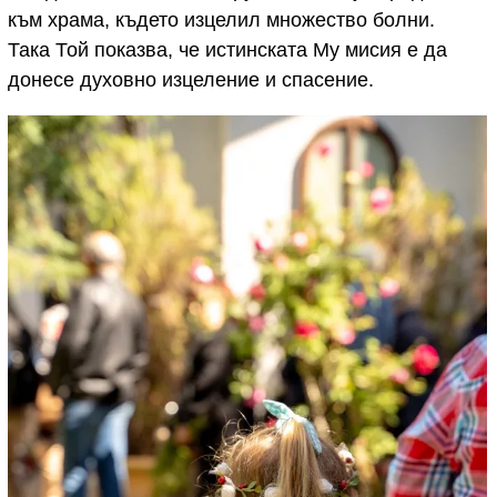
към храма, където изцелил множество болни.
Така Той показва, че истинската Му мисия е да
донесе духовно изцеление и спасение.