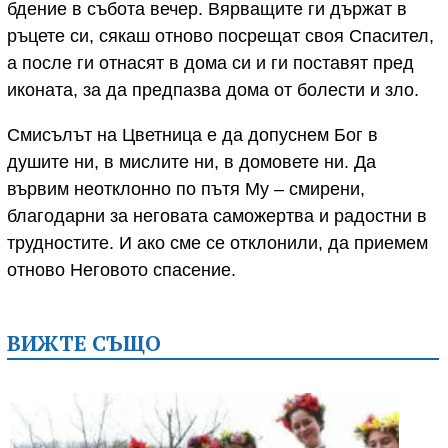
бдение в събота вечер. Вярващите ги държат в
ръцете си, сякаш отново посрещат своя Спасител,
а после ги отнасят в дома си и ги поставят пред
иконата, за да предпазва дома от болести и зло.
Смисълът на Цветница е да допуснем Бог в
душите ни, в мислите ни, в домовете ни. Да
вървим неотклонно по пътя Му – смирени,
благодарни за неговата саможертва и радостни в
трудностите. И ако сме се отклонили, да приемем
отново Неговото спасение.
ВИЖТЕ СЪЩО