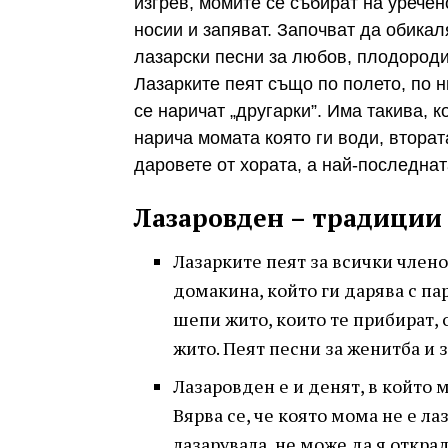
изгрев, момите се събират на уречен
носии и запяват. Започват да обикал
лазарски песни за любов, плодороди
Лазарките пеят също по полето, по 
се наричат „другарки”. Има такива, 
нарича момата която ги води, вторат
даровете от хората, а най-последнат
Лазаровден – традиции​
Лазарките пеят за всички члено
домакина, който ги дарява с па
шепи жито, които те прибират, о
жито. Пеят песни за женитба и з
Лазаровден е и денят, в който 
Вярва се, че която мома не е ла
лазарувала, не може да я откра