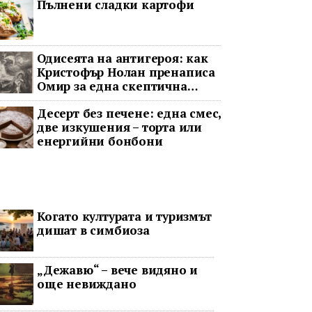
Пълнени сладки картофи
Одисеята на антигероя: как
Кристофър Нолан пренаписа
Омир за една скептична
епоха
Десерт без печене: една смес,
две изкушения – торта или
енергийни бонбони
Когато културата и туризмът
дишат в симбиоза
„Дежавю“ – вече видяно и
още невиждано