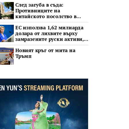
След загуба в съда:
Противниците на
китайското посолство в
Лондон обжалват
ЕС използва 1,62 милиарда
долара от лихвите върху
замразените руски активи,
за да подкрепи Украйна
Новият кръг от мита на
Тръмп