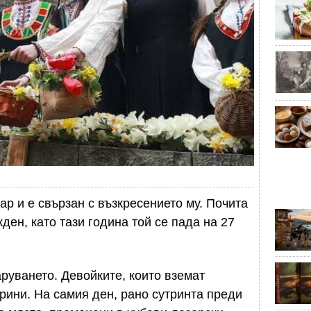
р и е свързан с възкресението му. Почита
ден, като тази година той се пада на 27
руването. Девойките, които вземат
рини. На самия ден, рано сутринта преди