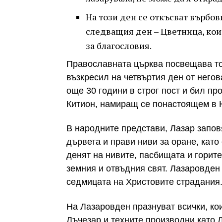
На този ден се откъсват върбов
следващия ден – Цветница, кои
за благословия.
Православната църква посвещава тоз
възкресил на четвъртия ден от него
още 30 години в строг пост и бил пр
Китион, намиращ се понастоящем в
В народните представи, Лазар запов
дървета и прави ниви за оране, като
денят на нивите, пасбищата и горит
земния и отвъдния свят. Лазаровден
седмицата на Христовите страдани
На Лазаровден празнуват всички, ко
Лъчезар и техните производни като Л