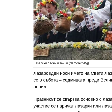
Лазарски песни и танци (Namoreto.Bg)
Лазаровден носи името на Свети Лаза
се в събота – седмицата преди Велик
април.
Празникът се свързва основно с лаза
участие се наричат лазарки или лаза