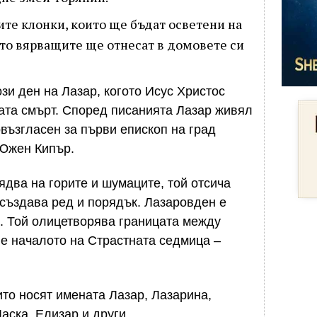
ите клонки, които ще бъдат осветени на
то вярващите ще отнесат в домовете си
и ден на Лазар, когото Исус Христос
вата смърт. Според писанията Лазар живял
овъзгласен за първи епископ на град
 Южен Кипър.
ядва на горите и шумаците, той отсича
 създава ред и порядък. Лазаровден е
е. Той олицетворява границата между
 е началото на Страстната седмица –
я.
ито носят имената Лазар, Лазарина,
аска, Елизар и други.