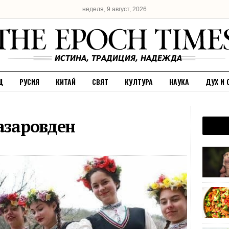
неделя, 9 август, 2026
Щ
РУСИЯ
КИТАЙ
СВЯТ
КУЛТУРА
НАУКА
ДУХ И 
азаровден