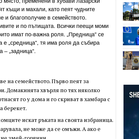
о място, пременени в хубави лазарски
ят къщи и махали, като пеят чудните
е и благополучие в семейството.
нивите и по пътищата. Всички пеещи моми
които имат по-важна роля. „Предница” се
а е „средница”, тя има роля да събира
а – „задница”.
ве на семейството. Първо пеят за
ри. Домакинята хвърля по тях няколко
тнасят го у дома и го скриват в хамбара с
а берекет.
момците искат ръката на своята избраница.
зарувала, не може да се омъжи. А ако е
дне змей-горянин.