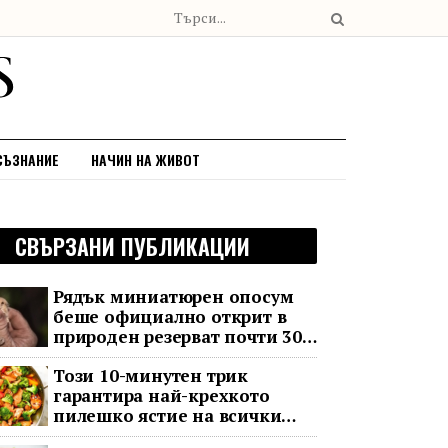
СЪЗНАНИЕ
НАЧИН НА ЖИВОТ
СВЪРЗАНИ ПУБЛИКАЦИИ
Рядък миниатюрен опосум
беше официално открит в
природен резерват почти 30
години след последното му
Този 10-минутен трик
наблюдение
гарантира най-крехкото
пилешко ястие на всички
времена